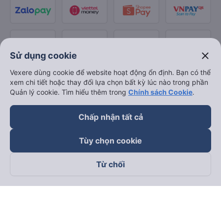
close
Sử dụng cookie
Vexere dùng cookie để website hoạt động ổn định. Bạn có thể
xem chi tiết hoặc thay đổi lựa chọn bất kỳ lúc nào trong phần
Quản lý cookie. Tìm hiểu thêm trong
Chính sách Cookie
.
Chấp nhận tất cả
Tùy chọn cookie
Từ chối
Theo dõi chúng tôi trên
Facebook
Tiktok
Youtube