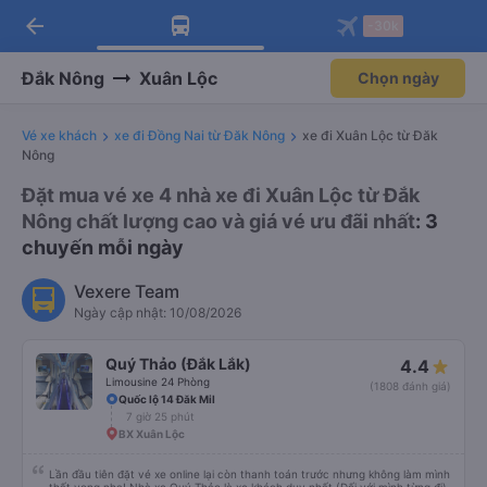
arrow_back
Tải app Vexere ngay!
Tải app Vexere
-30k
Mở app
Mở app
Nhận ưu đãi thành viên độc
-30k/ghế khi đặt vé máy bay qua
quyền
app
Đắk Nông
Xuân Lộc
Chọn ngày
Vé xe khách
xe đi Đồng Nai từ Đăk Nông
xe đi Xuân Lộc từ Đăk
Nông
Đặt mua vé xe 4 nhà xe đi Xuân Lộc từ Đắk
Nông chất lượng cao và giá vé ưu đãi nhất
: 3
chuyến mỗi ngày
Vexere Team
Ngày cập nhật: 10/08/2026
Quý Thảo (Đắk Lắk)
4.4
Limousine 24 Phòng
(1808 đánh giá)
Quốc lộ 14 Đăk Mil
7 giờ 25 phút
BX Xuân Lộc
Lần đầu tiên đặt vé xe online lại còn thanh toán trước nhưng không làm mình