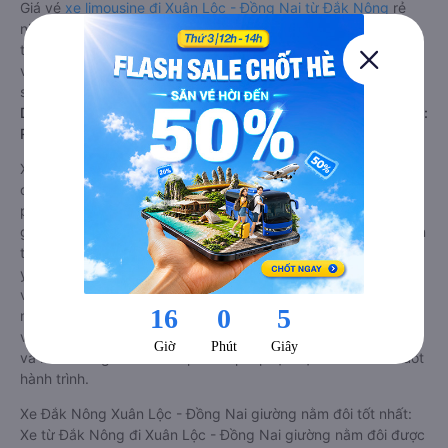
Giá vé
xe limousine đi Xuân Lộc - Đồng Nai từ Đắk Nông
rẻ
nhất là 495000VND của hãng xe Quý Thảo (Đắk Lắk). Tùy
thuộc vào vị trí ngồi của bạn và chương trình khuyến mãi, giá
vé Xe Đắk Nông đi Xuân Lộc - Đồng Nai limousine này có thể
sẽ rẻ hơn
Dòng xe đi Xuân Lộc - Đồng Nai từ Đắk Nông giường nằm đôi:
Riêng tư, đầy đủ tiện nghi
Xe khách đi Xuân Lộc - Đồng Nai từ Đắk Nông giường nằm
đôi là loại xe đặc biệt. Với mỗi giường được thiết kế như một
phòng ngủ khách sạn sang trọng, hiện đại. Đây là dòng xe
giường nằm cho cặp đôi đi Xuân Lộc - Đồng Nai mới xuất hiện
tại Việt Nam. Loại xe giường nằm đôi ra đời nhằm đáp ứng
yêu cầu ngày càng cao của khách hàng về chất lượng dịch
vụ vận tải. So với xe giường nằm thông thường, xe giường
nằm đôi đi Xuân Lộc - Đồng Nai có nhiều ưu điểm và tiện nghi
vượt trội. Màn hình LCD với hàng nghìn bộ phim giải trí, wifi,
và nước uống và chăn đắp miễn phí phục vụ hành khách suốt
hành trình.
Xe Đắk Nông Xuân Lộc - Đồng Nai giường nằm đôi tốt nhất:
Xe từ Đắk Nông đi Xuân Lộc - Đồng Nai giường nằm đôi được