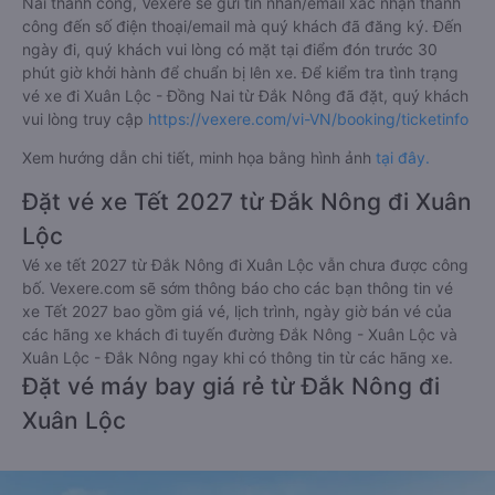
Nai thành công, Vexere sẽ gửi tin nhắn/email xác nhận thành
công đến số điện thoại/email mà quý khách đã đăng ký. Đến
ngày đi, quý khách vui lòng có mặt tại điểm đón trước 30
phút giờ khởi hành để chuẩn bị lên xe. Để kiểm tra tình trạng
vé xe đi Xuân Lộc - Đồng Nai từ Đắk Nông đã đặt, quý khách
vui lòng truy cập
https://vexere.com/vi-VN/booking/ticketinfo
Xem hướng dẫn chi tiết, minh họa bằng hình ảnh
tại đây.
Đặt vé xe Tết 2027 từ Đắk Nông đi Xuân
Lộc
Vé xe tết 2027 từ Đắk Nông đi Xuân Lộc vẫn chưa được công
bố. Vexere.com sẽ sớm thông báo cho các bạn thông tin vé
xe Tết 2027 bao gồm giá vé, lịch trình, ngày giờ bán vé của
các hãng xe khách đi tuyến đường Đắk Nông - Xuân Lộc và
Xuân Lộc - Đắk Nông ngay khi có thông tin từ các hãng xe.
Đặt vé máy bay giá rẻ từ Đắk Nông đi
Xuân Lộc