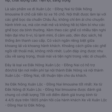
vip, chất lượng cao: Tiện lợi, sang trọng
Là sản phẩm xe đi Xuân Lộc - Đồng Nai từ Đắk Nông
limousine 9 chỗ cải tiến từ xe 16 chỗ. Nội thất được làm lại với
các ghế bọc da chuẩn Châu Âu, không chỉ êm ái cho chuyến
hành trình xa, mà còn mát mẻ và không hề bị hầm bí như các
ghế bọc da bình thường. Kèm theo các ghế có nhiều tiện nghi
hiện đại như ti-vi, tủ lạnh mini, ổ cắm usb, đèn đọc sách, hệ
thống âm thanh cao cấp. Có vách ngăn riêng biệt giữa
khoang lái và khoang hành khách. Khoảng cách giữa các ghế
ngồi rất thoải mái, không nhồi nhét. Luôn đáp ứng được nhu
cầu về sang trọng, thoải mái và tiện nghi trong việc di chuyển.
Đây là loại xe Đắk Nông Xuân Lộc - Đồng Nai có hỗ trợ
đón/trả tận nơi miễn phí tại nội thành Đắk Nông và nội thành
Xuân Lộc - Đồng Nai, rất thuận tiện cho du khách.
Xe Đắk Nông Xuân Lộc - Đồng Nai limousine tốt nhất: Xe từ
Đắk Nông đi Xuân Lộc - Đồng Nai limousine được đánh giá
chung có chất lượng Tốt với điểm đánh giá trung bình từ
4.4/5 dựa trên 1805 phản hồi của hành khách Xe về Xuân Lộc
- Đồng Nai từ Đắk Nông.