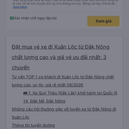
thất vọng nha! Nhà xe Quý Thảo là xe khách duy nhất (Đối với mình từng đi)
là các tài xế nói chuyện lịch sự chứ không nói tục. Riêng cái này thôi là đã
đánh giá 5 sao rồi. Chú tài xế còn uống pepsi rất dễ thương chứ không có
Xem thêm
hút thuốc phè phè như các xe khác. Đón trả đúng điểm. Được nằm đúng
giường đã đặt. Nói chung 10 điểm.
Xác nhận chỗ ngay lập tức
Xem giá
Đặt mua vé xe đi Xuân Lộc từ Đắk Nông
chất lượng cao và giá vé ưu đãi nhất: 3
chuyến
Tư vấn TOP 1 xe khách đi Xuân Lộc từ Đắk Nông chất
lượng cao, uy tín, giá rẻ nhất 08/2026
🚌 1. Xe Quý Thảo (Đắk Lắk) khởi hành tại Quốc lộ
14, Đăk Mil, Đăk Nông
Những câu hỏi thường gặp về tuyến xe từ Đắk Nông đi
Xuân Lộc
Thông tin tuyến đường