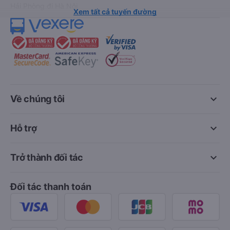
Hải Phòng đi Hà Nội
Xem tất cả tuyến đường
keyboard_arrow_down
Về chúng tôi
keyboard_arrow_down
Hỗ trợ
keyboard_arrow_down
Trở thành đối tác
Đối tác thanh toán