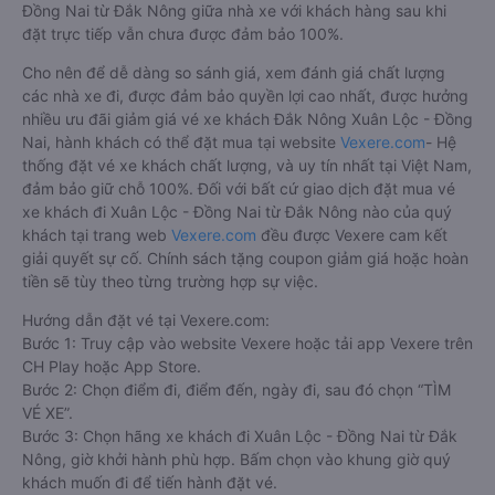
Đồng Nai từ Đắk Nông giữa nhà xe với khách hàng sau khi
đặt trực tiếp vẫn chưa được đảm bảo 100%.
Cho nên để dễ dàng so sánh giá, xem đánh giá chất lượng
các nhà xe đi, được đảm bảo quyền lợi cao nhất, được hưởng
nhiều ưu đãi giảm giá vé xe khách Đắk Nông Xuân Lộc - Đồng
Nai, hành khách có thể đặt mua tại website
Vexere.com
- Hệ
thống đặt vé xe khách chất lượng, và uy tín nhất tại Việt Nam,
đảm bảo giữ chỗ 100%. Đối với bất cứ giao dịch đặt mua vé
xe khách đi Xuân Lộc - Đồng Nai từ Đắk Nông nào của quý
khách tại trang web
Vexere.com
đều được Vexere cam kết
giải quyết sự cố. Chính sách tặng coupon giảm giá hoặc hoàn
tiền sẽ tùy theo từng trường hợp sự việc.
Hướng dẫn đặt vé tại Vexere.com:
Bước 1: Truy cập vào website Vexere hoặc tải app Vexere trên
CH Play hoặc App Store.
Bước 2: Chọn điểm đi, điểm đến, ngày đi, sau đó chọn “TÌM
VÉ XE”.
Bước 3: Chọn hãng xe khách đi Xuân Lộc - Đồng Nai từ Đắk
Nông, giờ khởi hành phù hợp. Bấm chọn vào khung giờ quý
khách muốn đi để tiến hành đặt vé.