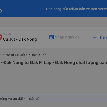
Đơn hàng của tôi
Mở bán vé trên Vexe
fo
Nơi đến
add
Nhập ngày đi
Thêm
xe đi Cư Jút từ Đăk R'Lấp
g
 - Đắk Nông từ Đăk R`Lấp - Đắk Nông chất lượng cao 
rống và ưu đãi khi đặt vé