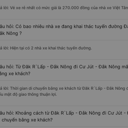
rả lời: Vé xe rẻ nhất có mức giá là 270.000 đồng của nhà xe Việt Tân
âu hỏi: Có bao nhiêu nhà xe đang khai thác tuyến đường Đ
ắk Nông ?
ả lời: Hiện tại có 2 nhà xe khai thác tuyến đường.
âu hỏi: Từ Đăk R`Lấp - Đắk Nông đi Cư Jút - Đắk Nông mất
ằng xe khách?
rả lời: Thời gian di chuyển bằng xe khách từ Đăk R`Lấp - Đắk Nông 
ếu mật độ giao thông thuận lợi.
âu hỏi: Khoảng cách từ Đăk R`Lấp - Đắk Nông đi Cư Jút -
i chuyển bằng xe khách?