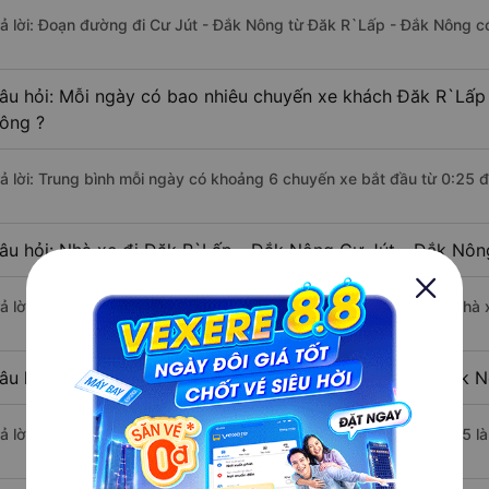
rả lời: Đoạn đường đi Cư Jút - Đắk Nông từ Đăk R`Lấp - Đắk Nông c
âu hỏi: Mỗi ngày có bao nhiêu chuyến xe khách Đăk R`Lấp
ông ?
rả lời: Trung bình mỗi ngày có khoảng 6 chuyến xe bắt đầu từ 0:25 
âu hỏi: Nhà xe đi Đăk R`Lấp - Đắk Nông Cư Jút - Đắk Nôn
rả lời: Chuyến xe có giờ xuất phát sớm nhất vào lúc 0:25 là của nhà
âu hỏi: Nhà xe đi Cư Jút - Đắk Nông từ Đăk R`Lấp - Đắk N
rả lời: Chuyến xe có giờ xuất phát trễ (muộn) nhất là vào lúc 23:35 