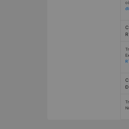
c
đ
C
R
T
E
R
C
Đ
T
N