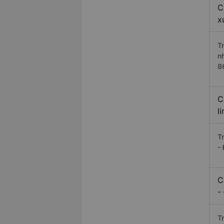
C
x
T
n
8
C
l
T
-
C
-
T