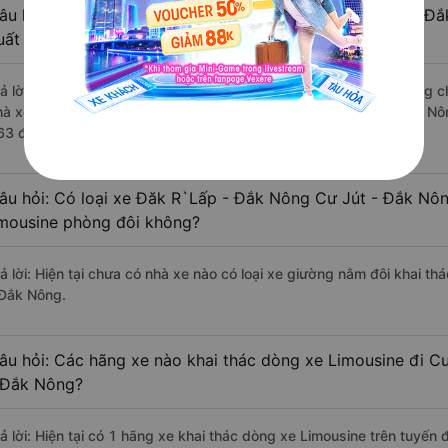
âu hỏi: Review xe đi Cư Jút - Đắk Nông từ Đăk R`Lấp - Đắ
uất sắc, cao cấp nhất?
rả lời: Những hãng xe đi Đăk R`Lấp - Đắk Nông Cư Jút - Đắk Nông chấ
hà xe Minh An Express đi Cư Jút - Đắk Nông từ Đăk R`Lấp - Đắk Nôn
63 đánh giá của khách hàng).
âu hỏi: Có loại xe Đăk R`Lấp - Đắk Nông Cư Jút - Đắk Nôn
imousine phòng đôi không?
rả lời: Hiện tại chưa có nhà xe nào có loại xe giường nằm đôi khai t
 Đắk Nông.
âu hỏi: Các hãng xe nào khai thác dòng xe Limousine đi C
 Đắk Nông?
rả lời: Hiện tại có 1 hãng xe khai thác dòng xe Limousine trên tuyế