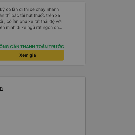
 kỳ có lần đi thì xe chạy nhanh
n thì bác tài hút thuốc trên xe
ổi , có lần phụ xe rất thái độ với
ên mình đi xe ngủ rất ngon chạy
ài và anh phụ xe còn dễ thương
tâm lý nữa chúc những chuyến đi
ôn luôn bình an và suôn sẻ ạ
ÔNG CẦN THANH TOÁN TRƯỚC
Xem giá
ến