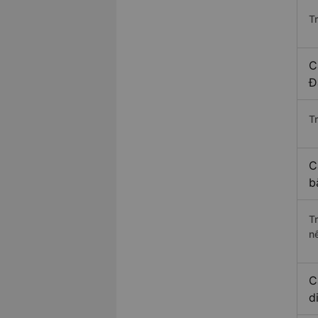
T
C
Đ
Tr
C
b
T
n
C
d