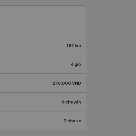
167 km
4 giờ
270.000 VNĐ
6 chuyến
2 nhà xe