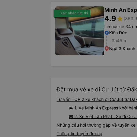
Minh An Exp
Xác nhận tức thì
4.9
star
(863 đ
Limousine 34 c
Kiến Đức
3h45m
Ngã 3 Khánh
Đặt mua vé xe đi Cư Jút từ Đăk
Tư vấn TOP 2 xe khách đi Cư Jút từ Đăk
🚌 1. Xe Minh An Express khởi hàn
🚌 2. Xe Việt Tân Phát : Xe đi Cư
Những câu hỏi thường gặp về tuyến xe 
Thông tin tuyến đường