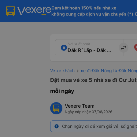
Cam kết hoàn 150% nếu nhà xe

không cung cấp dịch vụ vận chuyển (*)
in
Nơi xuất phát
import_export
Vé xe khách
xe đi Đăk Nông từ Đăk Nôn
Đặt mua vé xe 5 nhà xe đi Cư Jút
mỗi ngày
Vexere Team
Ngày cập nhật: 07/08/2026
Chọn ngày đi để xem giá vé, số ghế t
info