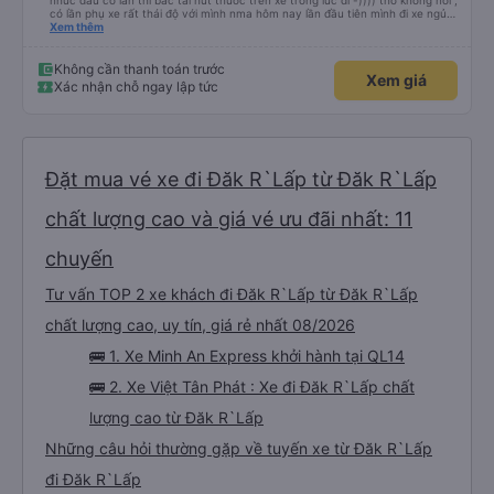
nhức đầu có lần thì bác tài hút thuốc trên xe trong lúc đi -)))) thở không nổi ,
có lần phụ xe rất thái độ với mình nma hôm nay lần đầu tiên mình đi xe ngủ
rất ngon chạy êm lắm phải nói là đã bác tài và anh phụ xe còn dễ thương
Xem thêm
nữa Mn thân thiện lắm còn tâm lý nữa chúc những chuyến đi của nhà xe
Minh An thư kỳ luôn luôn bình an và suôn sẻ ạ
Không cần thanh toán trước
Xem giá
Xác nhận chỗ ngay lập tức
Đặt mua vé xe đi Đăk R`Lấp từ Đăk R`Lấp
chất lượng cao và giá vé ưu đãi nhất: 11
chuyến
Tư vấn TOP 2 xe khách đi Đăk R`Lấp từ Đăk R`Lấp
chất lượng cao, uy tín, giá rẻ nhất 08/2026
🚌 1. Xe Minh An Express khởi hành tại QL14
🚌 2. Xe Việt Tân Phát : Xe đi Đăk R`Lấp chất
lượng cao từ Đăk R`Lấp
Những câu hỏi thường gặp về tuyến xe từ Đăk R`Lấp
đi Đăk R`Lấp