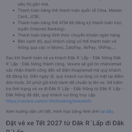
siêu thị gần nhà.
Thanh toán bằng thẻ thanh toán quốc tế (Visa, Master
Card, JCB).
Thanh toán bằng thẻ ATM đã đăng ký thanh toán trực
tuyến (Internet Banking).
Thanh toán bằng hình thức chuyển khoản ngân hàng.
Bên cạnh đó, quý khách cũng có thể thanh toán vé
thông qua các ví Momo, ZaloPay, AirPay, VNPay,…
Sau khi thanh toán vé xe khách Đăk R`Lấp - Đắk Nông Đăk
R`Lấp - Đắk Nông thành công, Vexere sẽ gửi tin nhắn/email
xác nhận thành công đến số điện thoại/email mà quý khách
đã đăng ký. Đến ngày đi, quý khách vui lòng có mặt tại điểm
đón trước 30 phút giờ khởi hành để chuẩn bị lên xe. Để kiểm
tra tình trạng vé xe đi Đăk R`Lấp - Đắk Nông từ Đăk R`Lấp -
Đắk Nông đã đặt, quý khách vui lòng truy cập
https://vexere.com/vi-VN/booking/ticketinfo
Xem hướng dẫn chi tiết, minh họa bằng hình ảnh
tại đây.
Đặt vé xe Tết 2027 từ Đăk R`Lấp đi Đăk