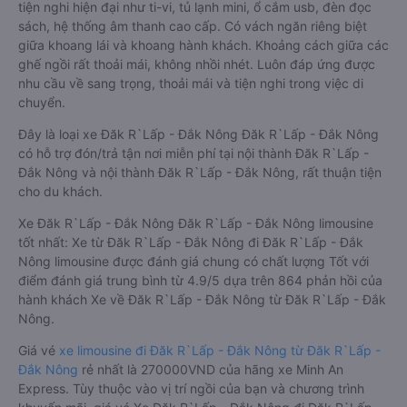
tiện nghi hiện đại như ti-vi, tủ lạnh mini, ổ cắm usb, đèn đọc
sách, hệ thống âm thanh cao cấp. Có vách ngăn riêng biệt
giữa khoang lái và khoang hành khách. Khoảng cách giữa các
ghế ngồi rất thoải mái, không nhồi nhét. Luôn đáp ứng được
nhu cầu về sang trọng, thoải mái và tiện nghi trong việc di
chuyển.
Đây là loại xe Đăk R`Lấp - Đắk Nông Đăk R`Lấp - Đắk Nông
có hỗ trợ đón/trả tận nơi miễn phí tại nội thành Đăk R`Lấp -
Đắk Nông và nội thành Đăk R`Lấp - Đắk Nông, rất thuận tiện
cho du khách.
Xe Đăk R`Lấp - Đắk Nông Đăk R`Lấp - Đắk Nông limousine
tốt nhất: Xe từ Đăk R`Lấp - Đắk Nông đi Đăk R`Lấp - Đắk
Nông limousine được đánh giá chung có chất lượng Tốt với
điểm đánh giá trung bình từ 4.9/5 dựa trên 864 phản hồi của
hành khách Xe về Đăk R`Lấp - Đắk Nông từ Đăk R`Lấp - Đắk
Nông.
Giá vé
xe limousine đi Đăk R`Lấp - Đắk Nông từ Đăk R`Lấp -
Đắk Nông
rẻ nhất là 270000VND của hãng xe Minh An
Express. Tùy thuộc vào vị trí ngồi của bạn và chương trình