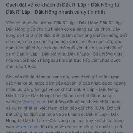
Cách đặt vé xe khách đi Đăk R`Lấp - Đắk Nông từ
Đăk R`Lấp - Đắk Nông nhanh và uy tín nhất
Việc có rất nhiều nhà xe Đăk R`Lấp - Đắk Nông Đăk R`Lấp -
Đắk Nông giúp cho du khách có đa dạng sự lựa chọn. Đây
cũng có thể là một điều bất lợi làm cho hàng khách không biết
nên chọn nhà xe nào là phù hợp với mình. Bên cạnh đó, việc
đảm bảo giữ chỗ, có được chỗ ngồi yêu thích sau khi đặt vé
xe đi Đăk R`Lấp - Đắk Nông từ Đăk R`Lấp - Đắk Nông giữa
nhà xe với khách hàng sau khi đặt trực tiếp vẫn chưa được
đảm bảo 100%.
Cho nên để dễ dàng so sánh giá, xem đánh giá chất lượng
các nhà xe đi, được đảm bảo quyền lợi cao nhất, được hưởng
nhiều ưu đãi giảm giá vé xe khách Đăk R`Lấp - Đắk Nông
Đăk R`Lấp - Đắk Nông, hành khách có thể đặt mua tại
website
Vexere.com
- Hệ thống đặt vé xe khách chất lượng,
và uy tín nhất tại Việt Nam, đảm bảo giữ chỗ 100%. Đối với
bất cứ giao dịch đặt mua vé xe khách đi Đăk R`Lấp - Đắk
Nông từ Đăk R`Lấp - Đắk Nông nào của quý khách tại trang
web
Vexere.com
đều được Vexere cam kết giải quyết sự cố.
Chính sách tặng coupon giảm giá hoặc hoàn tiền sẽ tùy theo