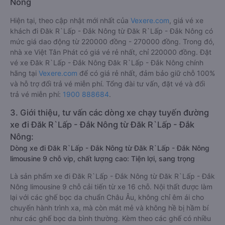
Nông
Hiện tại, theo cập nhật mới nhất của
Vexere.com
, giá vé xe
khách đi Đăk R`Lấp - Đắk Nông từ Đăk R`Lấp - Đắk Nông có
mức giá dao động từ 220000 đồng - 270000 đồng. Trong đó,
nhà xe Việt Tân Phát có giá vé rẻ nhất, chỉ 220000 đồng. Đặt
vé xe Đăk R`Lấp - Đắk Nông Đăk R`Lấp - Đắk Nông chính
hãng tại
Vexere.com
để có giá rẻ nhất, đảm bảo giữ chỗ 100%
và hỗ trợ đổi trả vé miễn phí. Tổng đài tư vấn, đặt vé và đổi
trả vé miễn phí:
1900 888684
.
3. Giới thiệu, tư vấn các dòng xe chạy tuyến đường
xe đi Đăk R`Lấp - Đắk Nông từ Đăk R`Lấp - Đắk
Nông:
Dòng xe đi Đăk R`Lấp - Đắk Nông từ Đăk R`Lấp - Đắk Nông
limousine 9 chỗ vip, chất lượng cao: Tiện lợi, sang trọng
Là sản phẩm xe đi Đăk R`Lấp - Đắk Nông từ Đăk R`Lấp - Đắk
Nông limousine 9 chỗ cải tiến từ xe 16 chỗ. Nội thất được làm
lại với các ghế bọc da chuẩn Châu Âu, không chỉ êm ái cho
chuyến hành trình xa, mà còn mát mẻ và không hề bị hầm bí
như các ghế bọc da bình thường. Kèm theo các ghế có nhiều