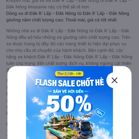
khuyến mãi, giá vé Xe Đăk R`Lấp - Đắk Nông đi Đăk R`Lấp -
Đắk Nông limousine này có thể sẽ rẻ hơn
Dòng xe đi Đăk R`Lấp - Đắk Nông từ Đăk R`Lấp - Đắk Nông
giường nằm chất lượng cao: Thoải mái, giá cả tốt nhất
Những nhà xe đi Đăk R`Lấp - Đắk Nông từ Đăk R`Lấp - Đắk
Nông đều sở hữu những xe giường nằm chất lượng cao. Trên
xe được trang bị đầy đủ các trang thiết bị hiện đại phục vụ
cho nhu cầu di chuyển của hành khách. Bên cạnh đó, các
hãng xe khách Đăk R`Lấp - Đắk Nông Đăk R`Lấp - Đắk Nông
luôn chú trọng đến chất lượng dịch vụ, không ngừng cải thiện
để mang đến trải nghiệm hoàn hảo cho hành khách.
Xe Đăk R`Lấp - Đắk Nông Đăk R`Lấp - Đắk Nông giường
nằm tốt nhất: Xe từ Đăk R`Lấp - Đắk Nông đi Đăk R`Lấp -
Đắk Nông giường nằm được đánh giá chung chất lượng Tốt
với điểm đánh giá trung bình từ 4.8/5 dựa trên 1350 phản hồi
của hành khách Xe về Đăk R`Lấp - Đắk Nông từ Đăk R`Lấp -
Đắk Nông.
Giá vé
xe giường nằm đi Đăk R`Lấp - Đắk Nông từ Đăk R`Lấp
- Đắk Nông
rẻ nhất là 220000VND của hãng xe Việt Tân Phát.
Tùy thuộc vào chương trình khuyến mãi, giá vé Xe Đăk R`Lấp