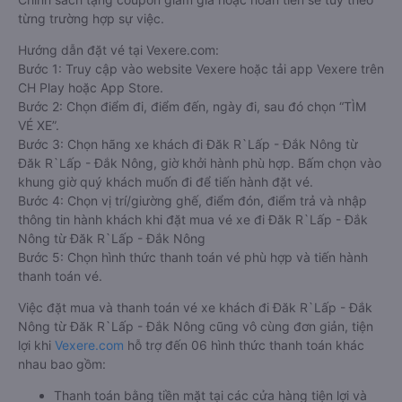
từng trường hợp sự việc.
Hướng dẫn đặt vé tại Vexere.com:
Bước 1: Truy cập vào website Vexere hoặc tải app Vexere trên
CH Play hoặc App Store.
Bước 2: Chọn điểm đi, điểm đến, ngày đi, sau đó chọn “TÌM
VÉ XE”.
Bước 3: Chọn hãng xe khách đi Đăk R`Lấp - Đắk Nông từ
Đăk R`Lấp - Đắk Nông, giờ khởi hành phù hợp. Bấm chọn vào
khung giờ quý khách muốn đi để tiến hành đặt vé.
Bước 4: Chọn vị trí/giường ghế, điểm đón, điểm trả và nhập
thông tin hành khách khi đặt mua vé xe đi Đăk R`Lấp - Đắk
Nông từ Đăk R`Lấp - Đắk Nông
Bước 5: Chọn hình thức thanh toán vé phù hợp và tiến hành
thanh toán vé.
Việc đặt mua và thanh toán vé xe khách đi Đăk R`Lấp - Đắk
Nông từ Đăk R`Lấp - Đắk Nông cũng vô cùng đơn giản, tiện
lợi khi
Vexere.com
hỗ trợ đến 06 hình thức thanh toán khác
nhau bao gồm:
Thanh toán bằng tiền mặt tại các cửa hàng tiện lợi và