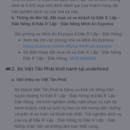
bình là 4.9/5 dựa trên 864 đánh giá của khách hàng đã
trải nghiệm dịch vụ của nhà xe này.
h. Thông tin liên hệ, đặt mua vé xe khách từ Đăk R`Lấp -
Đắk Nông đi Đăk R`Lấp - Đắk Nông Minh An Express
Văn phòng xe Minh An Express ở Đăk R`Lấp - Đắk Nông:
Xem địa chỉ văn phòng nhà xe Minh An Express:
https://vexere.com/vi-VN/xe-minh-an-express
Số điện thoại đặt mua vé xe Đăk R`Lấp - Đắk Nông
Đăk R`Lấp - Đắk Nông:
1900 888684
🚌 2. Xe Việt Tân Phát khởi hành tại undefined
a. Giới thiệu xe Việt Tân Phát
Xe khách Việt Tân Phát là hãng xe khá nổi tiếng trên
tuyến đường từ Đăk R`Lấp - Đắk Nông đi Đăk R`Lấp -
Đắk Nông. Với kinh nghiệm nhiều năm phục vụ vận tải
hành khách, nhà xe luôn tự hào có thể mang đến những
chuyến đi an toàn và thoải mái nhất. Trải nghiệm dịch vụ
của xe đi Đăk R`Lấp - Đắk Nông từ Đăk R`Lấp - Đắk
Nông chắc hẳn sẽ không làm bạn thất vọng.