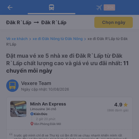
arrow_back
Tải app Vexere ngay!
Tải app Vexere
-30k
Mở app
Mở app
Nhận ưu đãi thành viên độc
-30k/ghế khi đặt vé máy bay qua
quyền
app
Đăk R`Lấp
Đăk R`Lấp
Chọn ngày
Vé xe khách
xe đi Đăk Nông từ Đăk Nông
xe đi Đăk R'Lấp từ Đăk
R'Lấp
Đặt mua vé xe 5 nhà xe đi Đăk R`Lấp từ Đăk
R`Lấp chất lượng cao và giá vé ưu đãi nhất
: 11
chuyến mỗi ngày
Vexere Team
Ngày cập nhật: 10/08/2026
Minh An Express
4.9
Limousine 34 chỗ
(866 đánh giá)
Kiến Đức
2 giờ 20 phút
Văn Phòng Đắk Mil
trước giờ mình chỉ đi xe Thư kỳ có lần đi thì xe chạy nhanh khiến mình rất