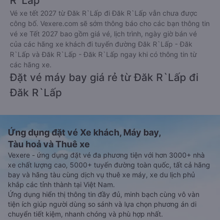
R`Lấp
Vé xe tết 2027 từ Đăk R`Lấp đi Đăk R`Lấp vẫn chưa được
công bố. Vexere.com sẽ sớm thông báo cho các bạn thông tin
vé xe Tết 2027 bao gồm giá vé, lịch trình, ngày giờ bán vé
của các hãng xe khách đi tuyến đường Đăk R`Lấp - Đăk
R`Lấp và Đăk R`Lấp - Đăk R`Lấp ngay khi có thông tin từ
các hãng xe.
Đặt vé máy bay giá rẻ từ Đăk R`Lấp đi
Đăk R`Lấp
Ứng dụng đặt vé Xe khách, Máy bay,
Tàu hoả và Thuê xe
Vexere - ứng dụng đặt vé đa phương tiện với hơn 3000+ nhà
xe chất lượng cao, 5000+ tuyến đường toàn quốc, tất cả hãng
bay và hãng tàu cùng dịch vụ thuê xe máy, xe du lịch phủ
khắp các tỉnh thành tại Việt Nam.
Ứng dụng hiển thị thông tin đầy đủ, minh bạch cùng vô vàn
tiện ích giúp người dùng so sánh và lựa chọn phương án di
chuyển tiết kiệm, nhanh chóng và phù hợp nhất.