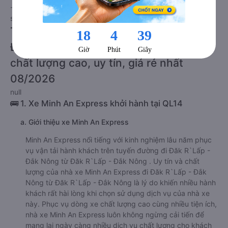
- Đắk Nông đi Đăk R`Lấp - Đắk Nông giường nằm này có thể
sẽ rẻ hơn.
Tư vấn TOP 2 xe khách đi Đăk R`Lấp -
Đắk Nông từ Đăk R`Lấp - Đắk Nông
chất lượng cao, uy tín, giá rẻ nhất
08/2026
null
🚌 1. Xe Minh An Express khởi hành tại QL14
a. Giới thiệu xe Minh An Express
Minh An Express nổi tiếng với kinh nghiệm lâu năm phục
vụ vận tải hành khách trên tuyến đường đi Đăk R`Lấp -
Đắk Nông từ Đăk R`Lấp - Đắk Nông . Uy tín và chất
lượng của nhà xe Minh An Express đi Đăk R`Lấp - Đắk
Nông từ Đăk R`Lấp - Đắk Nông là lý do khiến nhiều hành
khách rất hài lòng khi chọn sử dụng dịch vụ của nhà xe
này. Phục vụ dòng xe chất lượng cao cùng nhiều tiện ích,
nhà xe Minh An Express luôn không ngừng cải tiến để
mang lại ngày càng nhiều dịch vụ chất lượng cho khách