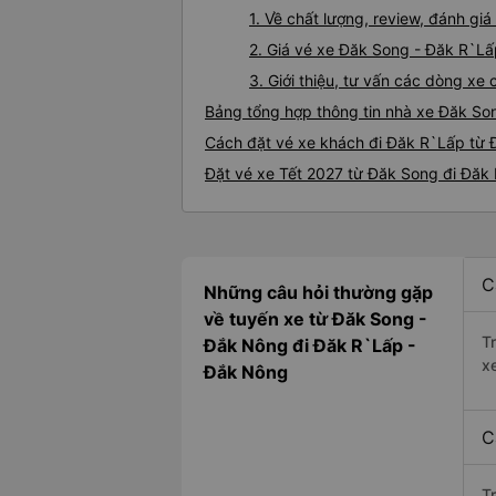
1. Về chất lượng, review, đánh g
2. Giá vé xe Đăk Song - Đăk R`L
3. Giới thiệu, tư vấn các dòng x
Bảng tổng hợp thông tin nhà xe Đăk So
Cách đặt vé xe khách đi Đăk R`Lấp từ 
Đặt vé xe Tết 2027 từ Đăk Song đi Đăk
C
Những câu hỏi thường gặp
về tuyến xe từ Đăk Song -
T
Đắk Nông đi Đăk R`Lấp -
x
Đắk Nông
C
T