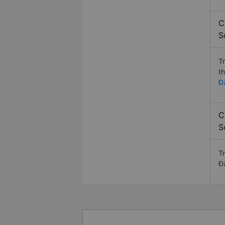
C
S
T
t
Đ
C
S
T
Đ