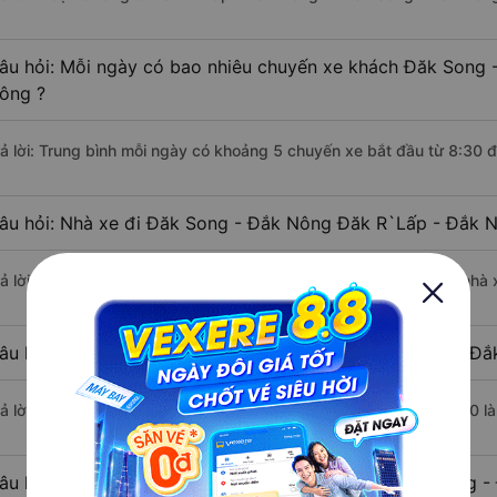
âu hỏi: Mỗi ngày có bao nhiêu chuyến xe khách Đăk Song 
ông ?
rả lời: Trung bình mỗi ngày có khoảng 5 chuyến xe bắt đầu từ 8:30 
âu hỏi: Nhà xe đi Đăk Song - Đắk Nông Đăk R`Lấp - Đắk 
rả lời: Chuyến xe có giờ xuất phát sớm nhất vào lúc 8:30 là của nhà 
âu hỏi: Nhà xe đi Đăk R`Lấp - Đắk Nông từ Đăk Song - Đắk
rả lời: Chuyến xe có giờ xuất phát trễ (muộn) nhất là vào lúc 22:00 l
âu hỏi: Review xe đi Đăk R`Lấp - Đắk Nông từ Đăk Song -