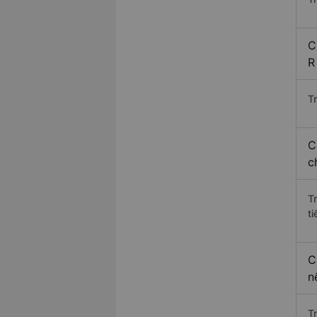
C
R
Tr
C
c
T
ti
C
n
T