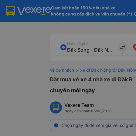
Cam kết hoàn 150% nếu nhà xe

không cung cấp dịch vụ vận chuyển (*)
in
Nơi xuất phát
import_export
Vé xe khách
xe đi Đăk Nông từ Đăk Nôn
Đặt mua vé xe 4 nhà xe đi Đăk R`
chuyến mỗi ngày
Vexere Team
Ngày cập nhật: 06/08/2026
Chọn ngày đi để xem giá vé, số ghế t
info