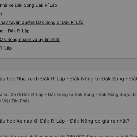
iá nhà xe Đăk Song Đăk R`Lấp
ấp
e chạy tuyến đường Đăk Song đi Đăk R`Lấp
ng - Đăk R`Lấp
Đăk Song nhanh và uy tín nhất
 R`Lấp
âu hỏi: Nhà xe đi Đăk R`Lấp - Đắk Nông từ Đăk Song - Đắ
rả lời: Xe đi Đăk R`Lấp - Đắk Nông từ Đăk Song - Đắk Nông được đán
e Việt Tân Phát.
âu hỏi: Xe nào đi Đăk R`Lấp - Đắk Nông có giá rẻ nhất?
rả lời: Vé xe rẻ nhất có mức giá là 260.000 đồng của nhà xe Việt Tân