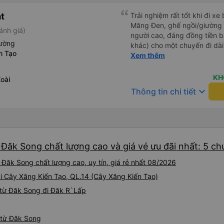
át
Trải nghiệm rất tốt khi đi xe
Măng Đen, ghế ngồi/giường r
ánh giá)
người cao, đáng đồng tiền b
iường
khác) cho một chuyến đi dài
n Tạo
dụng lại sau.
Xem thêm
KH
oài
keyboard_arrow_down
Thông tin chi tiết
 Đăk Song chất lượng cao và giá vé ưu đãi nhất: 5 c
Đăk Song chất lượng cao, uy tín, giá rẻ nhất 08/2026
tại Cây Xăng Kiến Tạo, QL.14 (Cây Xăng Kiến Tạo)
 từ Đăk Song đi Đăk R`Lấp
 từ Đăk Song