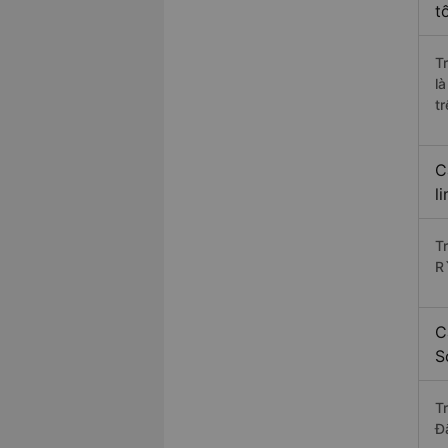
t
T
l
t
C
l
T
R
C
S
T
Đ