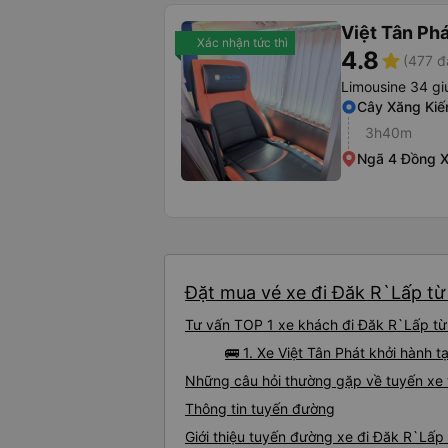
Việt Tân Ph
Xác nhận tức thì
4.8
star
(477 đ
Limousine 34 g
Cây Xăng Kiế
3h40m
Ngã 4 Đồng X
Đặt mua vé xe đi Đăk R`Lấp từ
Tư vấn TOP 1 xe khách đi Đăk R`Lấp từ 
🚌 1. Xe Việt Tân Phát khởi hành 
Những câu hỏi thường gặp về tuyến xe
Thông tin tuyến đường
Giới thiệu tuyến đường xe đi Đăk R`Lấp