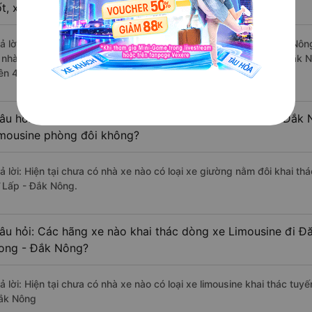
ốt, xuất sắc, cao cấp nhất?
rả lời: Những hãng xe đi Đăk Song - Đắk Nông Đăk R`Lấp - Đắk Nông 
à nhà xe Việt Tân Phát đi Đăk R`Lấp - Đắk Nông từ Đăk Song - Đắk N
rên 477 đánh giá của khách hàng).
âu hỏi: Có loại xe Đăk Song - Đắk Nông Đăk R`Lấp - Đắk 
imousine phòng đôi không?
rả lời: Hiện tại chưa có nhà xe nào có loại xe giường nằm đôi khai t
`Lấp - Đắk Nông.
âu hỏi: Các hãng xe nào khai thác dòng xe Limousine đi 
ong - Đắk Nông?
rả lời: Hiện tại chưa có nhà xe nào có loại xe limousine khai thác t
ắk Nông