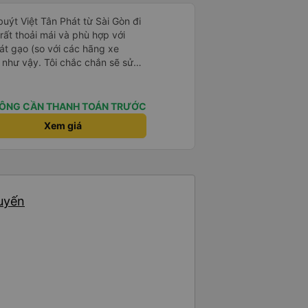
 buýt Việt Tân Phát từ Sài Gòn đi
ất thoải mái và phù hợp với
át gạo (so với các hãng xe
 như vậy. Tôi chắc chắn sẽ sử
ÔNG CẦN THANH TOÁN TRƯỚC
Xem giá
huyến