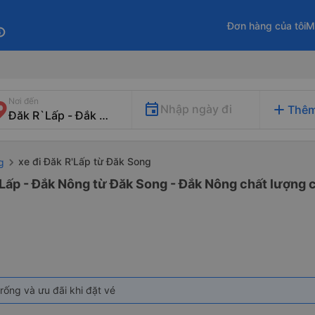
Đơn hàng của tôi
M
fo
Nơi đến
add
Nhập ngày đi
Thêm
xe đi Đăk R'Lấp từ Đăk Song
g
Lấp - Đắk Nông từ Đăk Song - Đắk Nông chất lượng c
rống và ưu đãi khi đặt vé