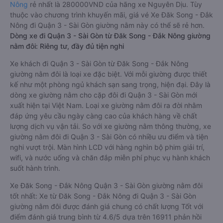
Nông
rẻ nhất là 280000VND của hãng xe Nguyên Dịu. Tùy
thuộc vào chương trình khuyến mãi, giá vé Xe Đăk Song - Đắk
Nông đi Quận 3 - Sài Gòn giường nằm này có thể sẽ rẻ hơn.
Dòng xe đi Quận 3 - Sài Gòn từ Đăk Song - Đắk Nông giường
nằm đôi: Riêng tư, đầy đủ tiện nghi
Xe khách đi Quận 3 - Sài Gòn từ Đăk Song - Đắk Nông
giường nằm đôi là loại xe đặc biệt. Với mỗi giường được thiết
kế như một phòng ngủ khách sạn sang trọng, hiện đại. Đây là
dòng xe giường nằm cho cặp đôi đi Quận 3 - Sài Gòn mới
xuất hiện tại Việt Nam. Loại xe giường nằm đôi ra đời nhằm
đáp ứng yêu cầu ngày càng cao của khách hàng về chất
lượng dịch vụ vận tải. So với xe giường nằm thông thường, xe
giường nằm đôi đi Quận 3 - Sài Gòn có nhiều ưu điểm và tiện
nghi vượt trội. Màn hình LCD với hàng nghìn bộ phim giải trí,
wifi, và nước uống và chăn đắp miễn phí phục vụ hành khách
suốt hành trình.
Xe Đăk Song - Đắk Nông Quận 3 - Sài Gòn giường nằm đôi
tốt nhất: Xe từ Đăk Song - Đắk Nông đi Quận 3 - Sài Gòn
giường nằm đôi được đánh giá chung có chất lượng Tốt với
điểm đánh giá trung bình từ 4.6/5 dựa trên 16911 phản hồi