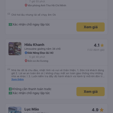
7 giờ 55 phút
Văn phòng Anh Thư Hồ Chí Minh
Chờ hơi lâu nhưng tài xế chạy êm Ok
Xác nhận chỗ ngay lập tức
Xem giá
Hiếu Khanh
4.1
Limousine giường nằm 34 chỗ
(122 đánh giá)
Đắk Nông (Dọc QL14)
5 giờ 40 phút
Bến xe An Sương
Nhà Xe rất là chu đáo, nhiệt tình và vui vẻ thân thiện. 1. Đón trả khách đúng
giờ 2. Lái xe an toàn êm ái ( không chạy mất an toàn giao thông như những
nhà xe khác ) 3. Luôn kiểm tra đẩy đủ hành khách và hành lý mỗi khi đón trả
khách. 4. Đặc biệt ngoài chăn gối và các tiện nghi khác, thì xe Hiếu Khanh
Xem thêm
còn có cả gối ôm 5. Đặc biệt nhất là hành khách còn được tặng kèm 1 lon
nước yến ướp lạnh. Ok Trên cả tuyệt vời, mình sẽ tiếp tục đặt vé nhà xe cho
những chuyến đi tiếp theo. Chúc nhà xe tương lai càng phát triển và đội ngũ
Không cần thanh toán trước
Xem giá
công nhân viên của nhà xe luôn luôn vui vẻ giữ được sức khỏe !
Xác nhận chỗ ngay lập tức
star_rate
Lục Mão
4.9