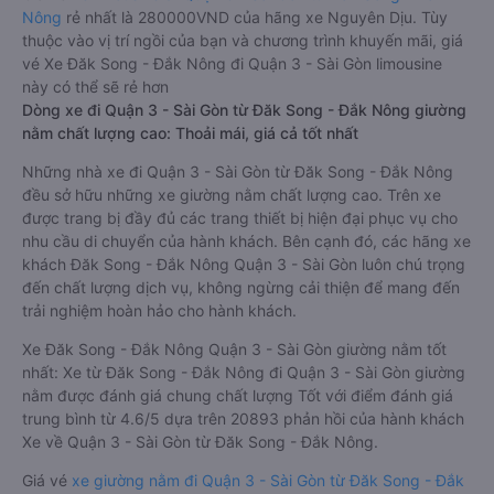
Nông
rẻ nhất là 280000VND của hãng xe Nguyên Dịu. Tùy
thuộc vào vị trí ngồi của bạn và chương trình khuyến mãi, giá
vé Xe Đăk Song - Đắk Nông đi Quận 3 - Sài Gòn limousine
này có thể sẽ rẻ hơn
Dòng xe đi Quận 3 - Sài Gòn từ Đăk Song - Đắk Nông giường
nằm chất lượng cao: Thoải mái, giá cả tốt nhất
Những nhà xe đi Quận 3 - Sài Gòn từ Đăk Song - Đắk Nông
đều sở hữu những xe giường nằm chất lượng cao. Trên xe
được trang bị đầy đủ các trang thiết bị hiện đại phục vụ cho
nhu cầu di chuyển của hành khách. Bên cạnh đó, các hãng xe
khách Đăk Song - Đắk Nông Quận 3 - Sài Gòn luôn chú trọng
đến chất lượng dịch vụ, không ngừng cải thiện để mang đến
trải nghiệm hoàn hảo cho hành khách.
Xe Đăk Song - Đắk Nông Quận 3 - Sài Gòn giường nằm tốt
nhất: Xe từ Đăk Song - Đắk Nông đi Quận 3 - Sài Gòn giường
nằm được đánh giá chung chất lượng Tốt với điểm đánh giá
trung bình từ 4.6/5 dựa trên 20893 phản hồi của hành khách
Xe về Quận 3 - Sài Gòn từ Đăk Song - Đắk Nông.
Giá vé
xe giường nằm đi Quận 3 - Sài Gòn từ Đăk Song - Đắk