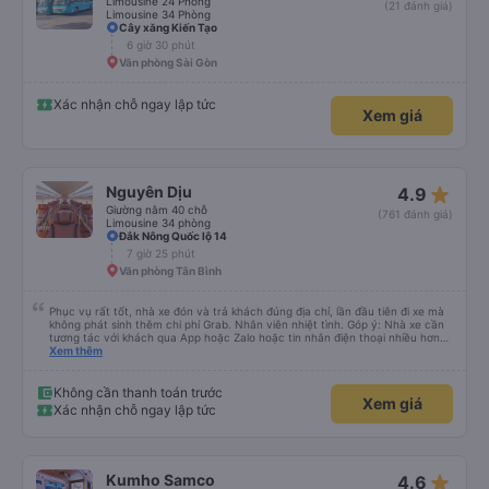
Limousine 24 Phòng
(21 đánh giá)
Limousine 34 Phòng
Cây xăng Kiến Tạo
6 giờ 30 phút
Văn phòng Sài Gòn
Xác nhận chỗ ngay lập tức
Xem giá
star_rate
Nguyên Dịu
4.9
Giường nằm 40 chỗ
(761 đánh giá)
Limousine 34 phòng
Đắk Nông Quốc lộ 14
7 giờ 25 phút
Văn phòng Tân Bình
Phục vụ rất tốt, nhà xe đón và trả khách đúng địa chỉ, lần đầu tiên đi xe mà
không phát sinh thêm chi phí Grab. Nhân viên nhiệt tình. Góp ý: Nhà xe cần
tương tác với khách qua App hoặc Zalo hoặc tin nhắn điện thoại nhiều hơn
nữa để hành khách yên tâm đặc biệt là khách đặt vé qua App. Chân thành
Xem thêm
cảm ơn, lần sau đặt vé lại
Không cần thanh toán trước
Xem giá
Xác nhận chỗ ngay lập tức
star_rate
Kumho Samco
4.6