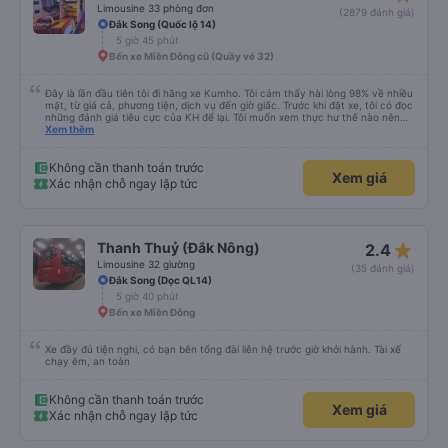
Limousine 33 phòng đơn
(2879 đánh giá)
Đắk Song (Quốc lộ 14)
5 giờ 45 phút
Bến xe Miền Đông cũ (Quầy vé 32)
Đây là lần đầu tiên tôi đi hãng xe Kumho. Tôi cảm thấy hài lòng 98% về nhiều
mặt, từ giá cả, phương tiện, dịch vụ đến giờ giấc. Trước khi đặt xe, tôi có đọc
những đánh giá tiêu cực của KH để lại. Tôi muốn xem thực hư thế nào nên
thử 1 lần cho biết. Có thể do tôi may mắn, tôi đã 0 gặp phải những điều tệ
Xem thêm
hại nào. Tuy nhiên, chuyến đi sẽ trọn vẹn hơn, nếu như anh phụ xe nhiệt
tình, có trách nhiệm đừng nói chuyện điện thoại quá nhiều và ầm ỉ suốt 1
quảng đường đầu. Tôi sẽ tiếp tục ủng hộ nhà xe. Hy vọng lần sau sẽ tốt hơn.
Không cần thanh toán trước
Xem giá
Chân thành cám ơn nhà xe.
Xác nhận chỗ ngay lập tức
star_rate
Thanh Thuỷ (Đắk Nông)
2.4
Limousine 32 giường
(35 đánh giá)
Đắk Song (Dọc QL14)
5 giờ 40 phút
Bến xe Miền Đông
Xe đầy đủ tiện nghi, có bạn bên tổng đài liên hệ trước giờ khởi hành. Tài xế
chạy êm, an toàn
Không cần thanh toán trước
Xem giá
Xác nhận chỗ ngay lập tức