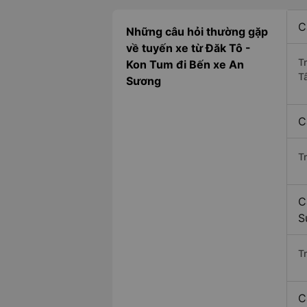
C
Những câu hỏi thường gặp
về tuyến xe từ Đăk Tô -
T
Kon Tum đi Bến xe An
T
Sương
C
T
C
S
Tr
C