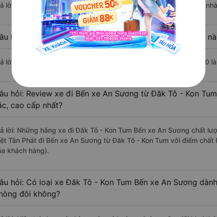
rả lời: Chuyến xe có giờ xuất phát sớm nhất vào lúc 15:30 là của nhà
âu hỏi: Nhà xe đi Bến xe An Sương từ Đăk Tô - Kon Tum nà
rả lời: Chuyến xe có giờ xuất phát trễ (muộn) nhất là vào lúc 15:30 l
âu hỏi: Review xe đi Bến xe An Sương từ Đăk Tô - Kon Tum 
ắc, cao cấp nhất?
rả lời: Những hãng xe đi Đăk Tô - Kon Tum Bến xe An Sương chất lượn
iệt Tân Phát đi Bến xe An Sương từ Đăk Tô - Kon Tum với điểm chất 
ủa khách hàng).
âu hỏi: Có loại xe Đăk Tô - Kon Tum Bến xe An Sương dành
hòng đôi không?