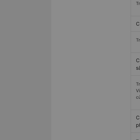
T
C
T
C
s
T
V
c
C
p