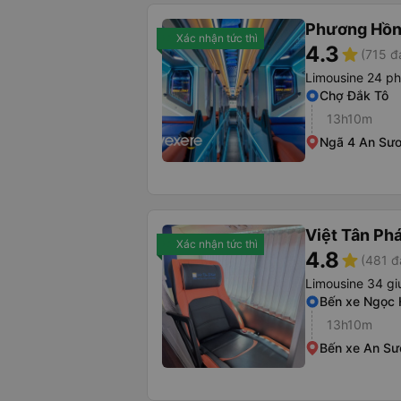
Phương Hồn
Xác nhận tức thì
4.3
star
(715 đ
Limousine 24 p
Chợ Đắk Tô
13h10m
Ngã 4 An Sư
Việt Tân Ph
Xác nhận tức thì
4.8
star
(481 đ
Limousine 34 g
Bến xe Ngọc 
13h10m
Bến xe An S