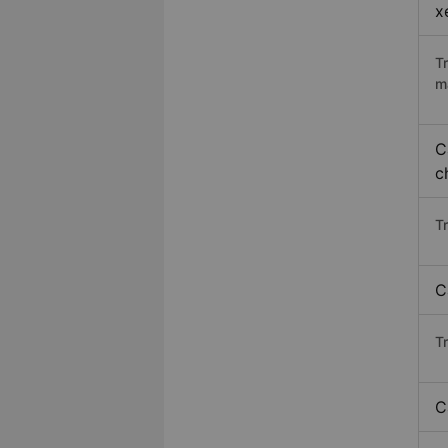
x
T
m
C
c
T
C
T
C