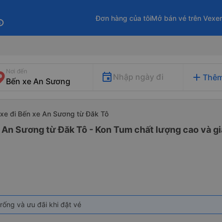
Đơn hàng của tôi
Mở bán vé trên Vexe
fo
Nơi đến
add
Nhập ngày đi
Thêm
xe đi Bến xe An Sương từ Đăk Tô
 An Sương từ Đăk Tô - Kon Tum chất lượng cao và gi
rống và ưu đãi khi đặt vé