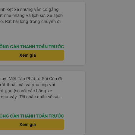
mình kẹt xe nhưng vẫn cố gắng
ất nhẹ nhàng và lịch sự. Xe sạch
o. Rất hài lòng trong chuyến đi
ÔNG CẦN THANH TOÁN TRƯỚC
Xem giá
 buýt Việt Tân Phát từ Sài Gòn đi
ất thoải mái và phù hợp với
át gạo (so với các hãng xe
 như vậy. Tôi chắc chắn sẽ sử
ÔNG CẦN THANH TOÁN TRƯỚC
Xem giá