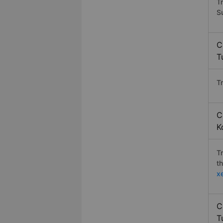
T
S
C
T
T
C
K
T
t
x
C
T