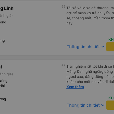
g Linh
Tài xế và lơ xe dễ thương, 
đợi để mình ko trễ chuyến, r
ánh giá)
sẽ, thoáng mát, mền thơm th
hòng
này
KH
ơng
keyboard_arrow_down
Thông tin chi tiết
át
Trải nghiệm rất tốt khi đi xe
Măng Đen, ghế ngồi/giường r
ánh giá)
người cao, đáng đồng tiền b
iường
khác) cho một chuyến đi dài
Hồi
dụng lại sau.
Xem thêm
KH
ương
keyboard_arrow_down
Thông tin chi tiết