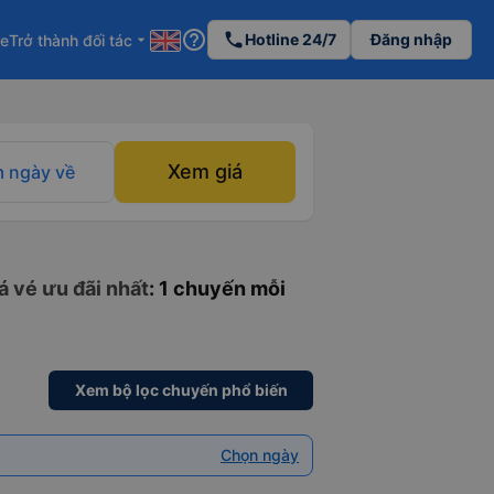
help_outline
phone
Hotline 24/7
Đăng nhập
re
Trở thành đối tác
arrow_drop_down
Xem giá
 ngày về
á vé ưu đãi nhất
: 1 chuyến mỗi
Xem bộ lọc chuyến phổ biến
Chọn ngày