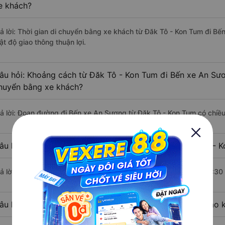
e khách?
rả lời: Thời gian di chuyển bằng xe khách từ Đăk Tô - Kon Tum đi B
ật độ giao thông thuận lợi.
âu hỏi: Khoảng cách từ Đăk Tô - Kon Tum đi Bến xe An Sươ
huyển bằng xe khách?
rả lời: Đoạn đường đi Bến xe An Sương từ Đăk Tô - Kon Tum có chiề
âu hỏi: Mỗi ngày có bao nhiêu chuyến xe khách Đăk Tô - 
rả lời: Trung bình mỗi ngày có khoảng 1 chuyến xe bắt đầu từ 15:30
âu hỏi: Nhà xe đi Đăk Tô - Kon Tum Bến xe An Sương nào 