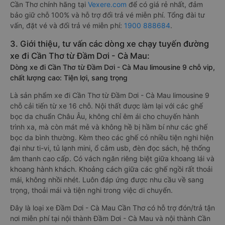
Cần Thơ chính hãng tại
Vexere.com
để có giá rẻ nhất, đảm
bảo giữ chỗ 100% và hỗ trợ đổi trả vé miễn phí. Tổng đài tư
vấn, đặt vé và đổi trả vé miễn phí:
1900 888684
.
3. Giới thiệu, tư vấn các dòng xe chạy tuyến đường
xe đi Cần Thơ từ Đầm Dơi - Cà Mau:
Dòng xe đi Cần Thơ từ Đầm Dơi - Cà Mau limousine 9 chỗ vip,
chất lượng cao: Tiện lợi, sang trọng
Là sản phẩm xe đi Cần Thơ từ Đầm Dơi - Cà Mau limousine 9
chỗ cải tiến từ xe 16 chỗ. Nội thất được làm lại với các ghế
bọc da chuẩn Châu Âu, không chỉ êm ái cho chuyến hành
trình xa, mà còn mát mẻ và không hề bị hầm bí như các ghế
bọc da bình thường. Kèm theo các ghế có nhiều tiện nghi hiện
đại như ti-vi, tủ lạnh mini, ổ cắm usb, đèn đọc sách, hệ thống
âm thanh cao cấp. Có vách ngăn riêng biệt giữa khoang lái và
khoang hành khách. Khoảng cách giữa các ghế ngồi rất thoải
mái, không nhồi nhét. Luôn đáp ứng được nhu cầu về sang
trọng, thoải mái và tiện nghi trong việc di chuyển.
Đây là loại xe Đầm Dơi - Cà Mau Cần Thơ có hỗ trợ đón/trả tận
nơi miễn phí tại nội thành Đầm Dơi - Cà Mau và nội thành Cần