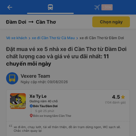
arrow_back
Tải app Vexere ngay!
Tải app Vexere
-30k
Mở app
Mở app
Nhận ưu đãi thành viên độc
-30k/ghế khi đặt vé máy bay qua
quyền
app
Đầm Dơi
Cần Thơ
Chọn ngày
Vé xe khách
xe đi Cần Thơ từ Cà Mau
xe đi Cần Thơ từ Đầm Dơi
Đặt mua vé xe 5 nhà xe đi Cần Thơ từ Đầm Dơi
chất lượng cao và giá vé ưu đãi nhất
: 11
chuyến mỗi ngày
Vexere Team
Ngày cập nhật: 09/08/2026
Xe Ty Le
4.5
Giường nằm 40 chỗ
(104 đánh giá)
Bến Tàu Đầm Dơi
5 giờ 25 phút
Bến xe trung tâm Cần Thơ
xe đi êm, chạy lướt, tài xế thân thiện, đồ ăn trạm dừng ngon, WC sạch sẽ.
Chắc chắn quay lại