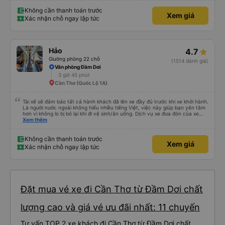
Không cần thanh toán trước
Xem giá
Xác nhận chỗ ngay lập tức
Hảo
4.7
Giường phòng 22 chỗ
(1514 đánh giá)
Văn phòng Đầm Dơi
3 giờ 45 phút
Cần Thơ (Quốc Lộ 1A)
Tài xế sẽ đảm bảo tất cả hành khách đã lên xe đầy đủ trước khi xe khởi hành.
Là người nước ngoài không hiểu nhiều tiếng Việt, việc này giúp bạn yên tâm
hơn vì không lo bị bỏ lại khi đi vệ sinh/ăn uống. Dịch vụ xe đưa đón của xe
buýt Hảo cũng là một điểm cộng, đưa bạn từ bến xe đến chỗ ở MIỄN PHÍ!
Xem thêm
Giúp bạn không phải tỉnh giấc giữa chừng chuyến đi, vẫn còn mơ màng và
loay hoay tìm taxi về khách sạn.
Không cần thanh toán trước
Xem giá
Xác nhận chỗ ngay lập tức
Đặt mua vé xe đi Cần Thơ từ Đầm Dơi chất
lượng cao và giá vé ưu đãi nhất: 11 chuyến
Tư vấn TOP 2 xe khách đi Cần Thơ từ Đầm Dơi chất