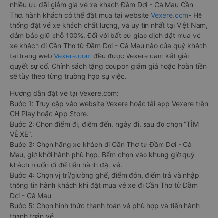
nhiều ưu đãi giảm giá vé xe khách Đầm Dơi - Cà Mau Cần
Thơ, hành khách có thể đặt mua tại website
Vexere.com
- Hệ
thống đặt vé xe khách chất lượng, và uy tín nhất tại Việt Nam,
đảm bảo giữ chỗ 100%. Đối với bất cứ giao dịch đặt mua vé
xe khách đi Cần Thơ từ Đầm Dơi - Cà Mau nào của quý khách
tại trang web
Vexere.com
đều được Vexere cam kết giải
quyết sự cố. Chính sách tặng coupon giảm giá hoặc hoàn tiền
sẽ tùy theo từng trường hợp sự việc.
Hướng dẫn đặt vé tại Vexere.com:
Bước 1: Truy cập vào website Vexere hoặc tải app Vexere trên
CH Play hoặc App Store.
Bước 2: Chọn điểm đi, điểm đến, ngày đi, sau đó chọn “TÌM
VÉ XE”.
Bước 3: Chọn hãng xe khách đi Cần Thơ từ Đầm Dơi - Cà
Mau, giờ khởi hành phù hợp. Bấm chọn vào khung giờ quý
khách muốn đi để tiến hành đặt vé.
Bước 4: Chọn vị trí/giường ghế, điểm đón, điểm trả và nhập
thông tin hành khách khi đặt mua vé xe đi Cần Thơ từ Đầm
Dơi - Cà Mau
Bước 5: Chọn hình thức thanh toán vé phù hợp và tiến hành
thanh toán vé.