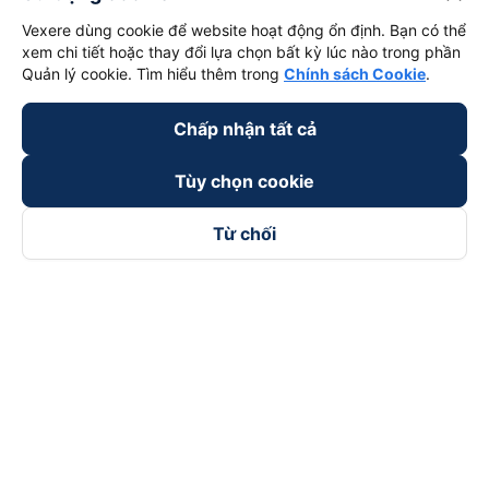
Vexere dùng cookie để website hoạt động ổn định. Bạn có thể
xem chi tiết hoặc thay đổi lựa chọn bất kỳ lúc nào trong phần
Quản lý cookie. Tìm hiểu thêm trong
Chính sách Cookie
.
Chấp nhận tất cả
Tùy chọn cookie
Từ chối
Theo dõi chúng tôi trên
Facebook
Tiktok
Youtube
Công ty TNHH Thương Mại Dịch Vụ Vexere
Địa chỉ đăng ký kinh doanh: 8C Chữ Đồng Tử, Phường Tân
Sơn Nhất, TP. Hồ Chí Minh, Việt Nam
Địa chỉ
:
Lầu 2, toà nhà H3 Circo Hoàng Diệu, 384 Hoàng Diệu,
Phường Khánh Hội, TP Hồ Chí Minh, Việt Nam