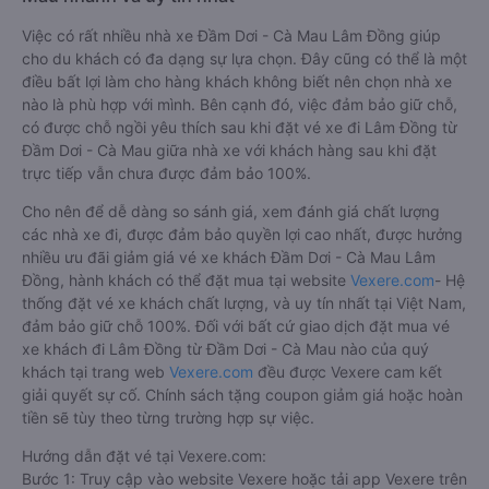
Việc có rất nhiều nhà xe Đầm Dơi - Cà Mau Lâm Đồng giúp
cho du khách có đa dạng sự lựa chọn. Đây cũng có thể là một
điều bất lợi làm cho hàng khách không biết nên chọn nhà xe
nào là phù hợp với mình. Bên cạnh đó, việc đảm bảo giữ chỗ,
có được chỗ ngồi yêu thích sau khi đặt vé xe đi Lâm Đồng từ
Đầm Dơi - Cà Mau giữa nhà xe với khách hàng sau khi đặt
trực tiếp vẫn chưa được đảm bảo 100%.
Cho nên để dễ dàng so sánh giá, xem đánh giá chất lượng
các nhà xe đi, được đảm bảo quyền lợi cao nhất, được hưởng
nhiều ưu đãi giảm giá vé xe khách Đầm Dơi - Cà Mau Lâm
Đồng, hành khách có thể đặt mua tại website
Vexere.com
- Hệ
thống đặt vé xe khách chất lượng, và uy tín nhất tại Việt Nam,
đảm bảo giữ chỗ 100%. Đối với bất cứ giao dịch đặt mua vé
xe khách đi Lâm Đồng từ Đầm Dơi - Cà Mau nào của quý
khách tại trang web
Vexere.com
đều được Vexere cam kết
giải quyết sự cố. Chính sách tặng coupon giảm giá hoặc hoàn
tiền sẽ tùy theo từng trường hợp sự việc.
Hướng dẫn đặt vé tại Vexere.com:
Bước 1: Truy cập vào website Vexere hoặc tải app Vexere trên