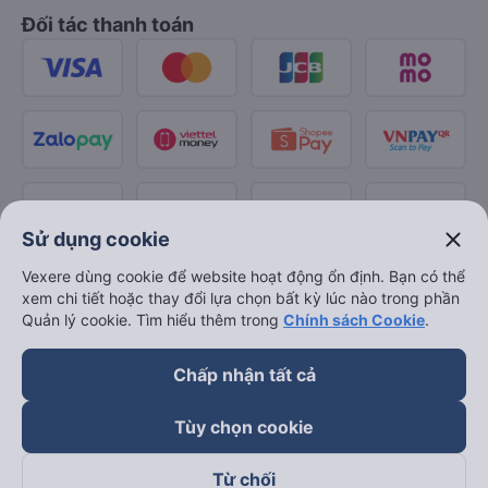
Đối tác thanh toán
close
Sử dụng cookie
Vexere dùng cookie để website hoạt động ổn định. Bạn có thể
xem chi tiết hoặc thay đổi lựa chọn bất kỳ lúc nào trong phần
Quản lý cookie. Tìm hiểu thêm trong
Chính sách Cookie
.
Chấp nhận tất cả
Tùy chọn cookie
Từ chối