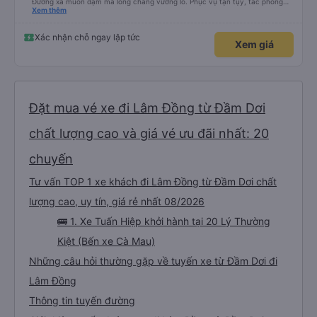
Đường xa muôn dặm mà lòng chẳng vướng lo. Phục vụ tận tụy, tác phong
nghiêm cẩn, hiếm thấy giữa thời buổi kim tiền vội vã. Xã hội loạn đạo. Xin gửi
Xem thêm
lời tán dương chân thành, kính chúc nhà xe ngày một hưng thịnh, vạn lộ bình
an.”
Xác nhận chỗ ngay lập tức
Xem giá
Đặt mua vé xe đi Lâm Đồng từ Đầm Dơi
chất lượng cao và giá vé ưu đãi nhất: 20
chuyến
Tư vấn TOP 1 xe khách đi Lâm Đồng từ Đầm Dơi chất
lượng cao, uy tín, giá rẻ nhất 08/2026
🚌 1. Xe Tuấn Hiệp khởi hành tại 20 Lý Thường
Kiệt (Bến xe Cà Mau)
Những câu hỏi thường gặp về tuyến xe từ Đầm Dơi đi
Lâm Đồng
Thông tin tuyến đường