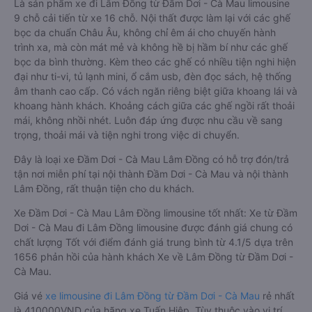
Là sản phẩm xe đi Lâm Đồng từ Đầm Dơi - Cà Mau limousine
9 chỗ cải tiến từ xe 16 chỗ. Nội thất được làm lại với các ghế
bọc da chuẩn Châu Âu, không chỉ êm ái cho chuyến hành
trình xa, mà còn mát mẻ và không hề bị hầm bí như các ghế
bọc da bình thường. Kèm theo các ghế có nhiều tiện nghi hiện
đại như ti-vi, tủ lạnh mini, ổ cắm usb, đèn đọc sách, hệ thống
âm thanh cao cấp. Có vách ngăn riêng biệt giữa khoang lái và
khoang hành khách. Khoảng cách giữa các ghế ngồi rất thoải
mái, không nhồi nhét. Luôn đáp ứng được nhu cầu về sang
trọng, thoải mái và tiện nghi trong việc di chuyển.
Đây là loại xe Đầm Dơi - Cà Mau Lâm Đồng có hỗ trợ đón/trả
tận nơi miễn phí tại nội thành Đầm Dơi - Cà Mau và nội thành
Lâm Đồng, rất thuận tiện cho du khách.
Xe Đầm Dơi - Cà Mau Lâm Đồng limousine tốt nhất: Xe từ Đầm
Dơi - Cà Mau đi Lâm Đồng limousine được đánh giá chung có
chất lượng Tốt với điểm đánh giá trung bình từ 4.1/5 dựa trên
1656 phản hồi của hành khách Xe về Lâm Đồng từ Đầm Dơi -
Cà Mau.
Giá vé
xe limousine đi Lâm Đồng từ Đầm Dơi - Cà Mau
rẻ nhất
là 410000VND của hãng xe Tuấn Hiệp. Tùy thuộc vào vị trí