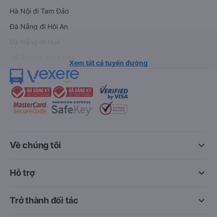
Hà Nội đi Tam Đảo
Đà Nẵng đi Hội An
Đà Nẵng đi Huế
Hải Phòng đi Hà Nội
Xem tất cả tuyến đường
keyboard_arrow_down
Về chúng tôi
keyboard_arrow_down
Hỗ trợ
keyboard_arrow_down
Trở thành đối tác