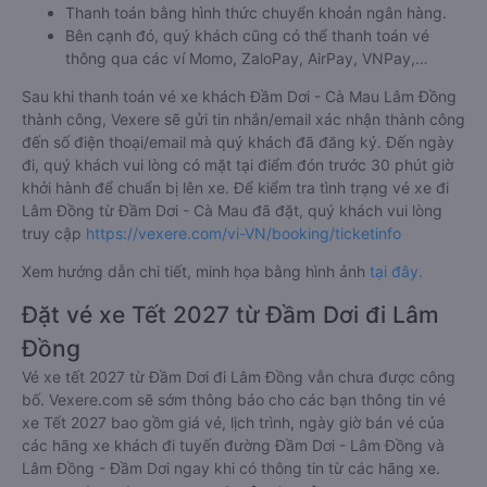
Thanh toán bằng hình thức chuyển khoản ngân hàng.
Bên cạnh đó, quý khách cũng có thể thanh toán vé
thông qua các ví Momo, ZaloPay, AirPay, VNPay,…
Sau khi thanh toán vé xe khách Đầm Dơi - Cà Mau Lâm Đồng
thành công, Vexere sẽ gửi tin nhắn/email xác nhận thành công
đến số điện thoại/email mà quý khách đã đăng ký. Đến ngày
đi, quý khách vui lòng có mặt tại điểm đón trước 30 phút giờ
khởi hành để chuẩn bị lên xe. Để kiểm tra tình trạng vé xe đi
Lâm Đồng từ Đầm Dơi - Cà Mau đã đặt, quý khách vui lòng
truy cập
https://vexere.com/vi-VN/booking/ticketinfo
Xem hướng dẫn chi tiết, minh họa bằng hình ảnh
tại đây.
Đặt vé xe Tết 2027 từ Đầm Dơi đi Lâm
Đồng
Vé xe tết 2027 từ Đầm Dơi đi Lâm Đồng vẫn chưa được công
bố. Vexere.com sẽ sớm thông báo cho các bạn thông tin vé
xe Tết 2027 bao gồm giá vé, lịch trình, ngày giờ bán vé của
các hãng xe khách đi tuyến đường Đầm Dơi - Lâm Đồng và
Lâm Đồng - Đầm Dơi ngay khi có thông tin từ các hãng xe.