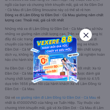
ngồi của bạn và chương trình khuyến mãi, giá vé Xe Đầm Dơi
- Cà Mau đi Lâm Đồng limousine này có thể sẽ rẻ hơn
Dòng xe đi Lâm Đồng từ Đầm Dơi - Cà Mau giường nằm chất
lượng cao: Thoải mái, giá cả tốt nhất
Những nhà xe đi Lâm Đồng từ Đầm Dơi - Cà Mau đều sở hữu
những xe giường nằm chất lượng cao. Trên xe được trang bị
đầy đủ các trang thiết bị hiện đại phục vụ cho nhu cầu di
chuyển của hành khách. Bên cạnh đó, các hãng xe khách
Đầm Dơi - Cà Mau Lâm Đồng luôn chú trọng đến chất lượng
dịch vụ, không ngừng cải thiện để mang đến trải nghiệm hoàn
hảo cho hành khách.
Xe Đầm Dơi - Cà Mau Lâm Đồng giường nằm tốt nhất: Xe từ
Đầm Dơi - Cà Mau đi Lâm Đồng giường nằm được đánh giá
chung chất lượng Tốt với điểm đánh giá trung bình từ 4.1/5
dựa trên 1656 phản hồi của hành khách Xe về Lâm Đồng từ
Đầm Dơi - Cà Mau.
Giá vé
xe giường nằm đi Lâm Đồng từ Đầm Dơi - Cà Mau
rẻ
nhất là 410000VND của hãng xe Tuấn Hiệp. Tùy thuộc vào
chương trình khuyến mãi, giá vé Xe Đầm Dơi - Cà Mau đi Lâm