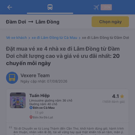
arrow_back
Tải app Vexere ngay!
Tải app Vexere
-30k
Mở app
Mở app
Nhận ưu đãi thành viên độc
-30k/ghế khi đặt vé máy bay qua
quyền
app
Đầm Dơi
Lâm Đồng
Chọn ngày
Vé xe khách
xe đi Lâm Đồng từ Cà Mau
xe đi Lâm Đồng từ Đầm Dơi
Đặt mua vé xe 4 nhà xe đi Lâm Đồng từ Đầm
Dơi chất lượng cao và giá vé ưu đãi nhất
: 20
chuyến mỗi ngày
Vexere Team
Ngày cập nhật: 07/08/2026
Tuấn Hiệp
4.1
Limousine giường nằm 36 chỗ
(1659 đánh giá)
Giường nằm 40 chỗ
Bến xe Cà Mau
13 giờ
Bến Xe Đà Lạt
Tôi đi Chuyến xe từ Long Thành đến Cần Thơ, khởi hành đúng giờ, hành trình
êm thuận, nhân viên lễ độ, tài xế vững tay quả thật khiến tôi an tâm, mãn ý.