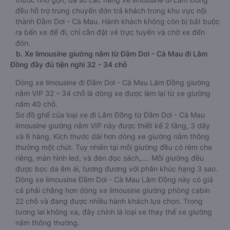
đều hỗ trợ trung chuyển đón trả khách trong khu vực nội
thành Đầm Dơi - Cà Mau. Hành khách không còn bị bắt buộc
ra bến xe để đi, chỉ cần đặt vé trực tuyến và chờ xe đến
đón.
b. Xe limousine giường nằm từ Đầm Dơi - Cà Mau đi Lâm
Đồng đầy đủ tiện nghi 32 - 34 chỗ
Dòng xe limousine đi Đầm Dơi - Cà Mau Lâm Đồng giường
nằm VIP 32 – 34 chỗ là dòng xe được làm lại từ xe giường
nằm 40 chỗ.
Sơ đồ ghế của loại xe đi Lâm Đồng từ Đầm Dơi - Cà Mau
limousine giường nằm VIP này được thiết kế 2 tầng, 3 dãy
và 6 hàng. Kích thước dài hơn dòng xe giường nằm thông
thường một chút. Tuy nhiên tại mỗi giường đều có rèm che
riêng, màn hình led, và đèn đọc sách,…. Mỗi giường đều
được bọc da êm ái, tương đương với phân khúc hạng 3 sao.
Dòng xe limousine Đầm Dơi - Cà Mau Lâm Đồng này có giá
cả phải chăng hơn dòng xe limousine giường phòng cabin
22 chỗ và đang được nhiều hành khách lựa chọn. Trong
tương lai không xa, đây chính là loại xe thay thế xe giường
nằm thông thường.