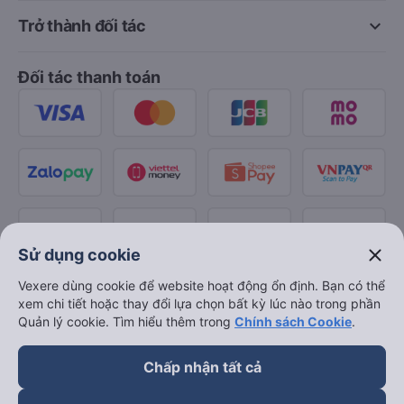
keyboard_arrow_down
Trở thành đối tác
Đối tác thanh toán
close
Sử dụng cookie
Vexere dùng cookie để website hoạt động ổn định. Bạn có thể
xem chi tiết hoặc thay đổi lựa chọn bất kỳ lúc nào trong phần
Quản lý cookie. Tìm hiểu thêm trong
Chính sách Cookie
.
Chấp nhận tất cả