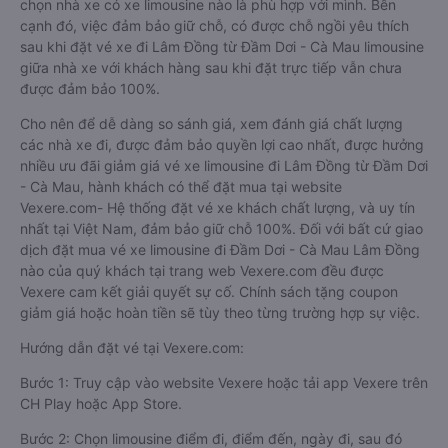
chọn nhà xe có xe limousine nào là phù hợp với mình. Bên
cạnh đó, việc đảm bảo giữ chỗ, có được chỗ ngồi yêu thích
sau khi đặt vé xe đi Lâm Đồng từ Đầm Dơi - Cà Mau limousine
giữa nhà xe với khách hàng sau khi đặt trực tiếp vẫn chưa
được đảm bảo 100%.
Cho nên để dễ dàng so sánh giá, xem đánh giá chất lượng
các nhà xe đi, được đảm bảo quyền lợi cao nhất, được hưởng
nhiều ưu đãi giảm giá vé xe limousine đi Lâm Đồng từ Đầm Dơi
- Cà Mau, hành khách có thể đặt mua tại website
Vexere.com- Hệ thống đặt vé xe khách chất lượng, và uy tín
nhất tại Việt Nam, đảm bảo giữ chỗ 100%. Đối với bất cứ giao
dịch đặt mua vé xe limousine đi Đầm Dơi - Cà Mau Lâm Đồng
nào của quý khách tại trang web Vexere.com đều được
Vexere cam kết giải quyết sự cố. Chính sách tặng coupon
giảm giá hoặc hoàn tiền sẽ tùy theo từng trường hợp sự việc.
Hướng dẫn đặt vé tại Vexere.com:
Bước 1: Truy cập vào website Vexere hoặc tải app Vexere trên
CH Play hoặc App Store.
Bước 2: Chọn limousine điểm đi, điểm đến, ngày đi, sau đó