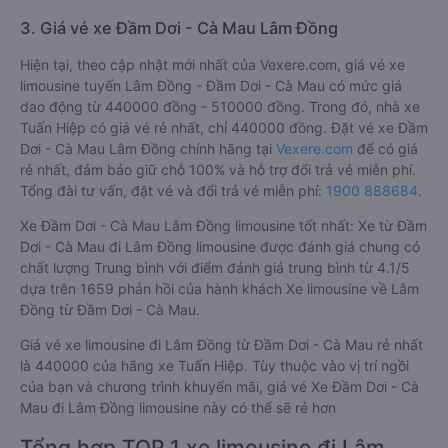
3. Giá vé xe Đầm Dơi - Cà Mau Lâm Đồng
Hiện tại, theo cập nhật mới nhất của Vexere.com, giá vé xe
limousine tuyến Lâm Đồng - Đầm Dơi - Cà Mau có mức giá
dao động từ 440000 đồng - 510000 đồng. Trong đó, nhà xe
Tuấn Hiệp có giá vé rẻ nhất, chỉ 440000 đồng. Đặt vé xe Đầm
Dơi - Cà Mau Lâm Đồng chính hãng tại
Vexere.com
để có giá
rẻ nhất, đảm bảo giữ chỗ 100% và hỗ trợ đổi trả vé miễn phí.
Tổng đài tư vấn, đặt vé và đổi trả vé miễn phí:
1900 888684
.
Xe Đầm Dơi - Cà Mau Lâm Đồng limousine tốt nhất: Xe từ Đầm
Dơi - Cà Mau đi Lâm Đồng limousine được đánh giá chung có
chất lượng Trung bình với điểm đánh giá trung bình từ 4.1/5
dựa trên 1659 phản hồi của hành khách Xe limousine về Lâm
Đồng từ Đầm Dơi - Cà Mau.
Giá vé xe limousine đi Lâm Đồng từ Đầm Dơi - Cà Mau rẻ nhất
là 440000 của hãng xe Tuấn Hiệp. Tùy thuộc vào vị trí ngồi
của bạn và chương trình khuyến mãi, giá vé Xe Đầm Dơi - Cà
Mau đi Lâm Đồng limousine này có thể sẽ rẻ hơn
Tổng hợp TOP 1 xe limousine đi Lâm