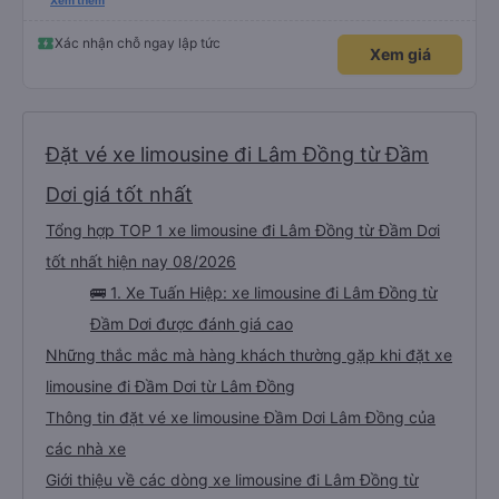
nghiêm cẩn, hiếm thấy giữa thời buổi kim tiền vội vã. Xã hội loạn đạo. Xin gửi
Xem thêm
lời tán dương chân thành, kính chúc nhà xe ngày một hưng thịnh, vạn lộ bình
an.”
Xác nhận chỗ ngay lập tức
Xem giá
Đặt vé xe limousine đi Lâm Đồng từ Đầm
Dơi giá tốt nhất
Tổng hợp TOP 1 xe limousine đi Lâm Đồng từ Đầm Dơi
tốt nhất hiện nay 08/2026
🚌 1. Xe Tuấn Hiệp: xe limousine đi Lâm Đồng từ
Đầm Dơi được đánh giá cao
Những thắc mắc mà hàng khách thường gặp khi đặt xe
limousine đi Đầm Dơi từ Lâm Đồng
Thông tin đặt vé xe limousine Đầm Dơi Lâm Đồng của
các nhà xe
Giới thiệu về các dòng xe limousine đi Lâm Đồng từ