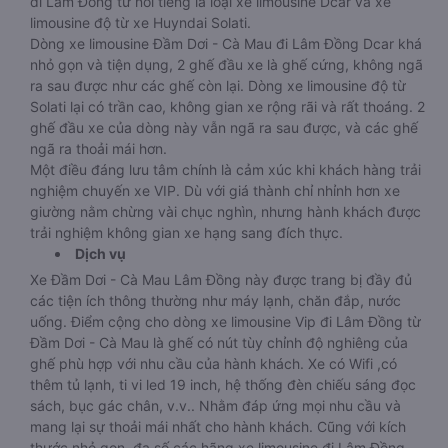
đi Lâm Đồng từ nổi tiếng là loại xe limousine Dcar và xe
limousine độ từ xe Huyndai Solati.
Dòng xe limousine Đầm Dơi - Cà Mau đi Lâm Đồng Dcar khá
nhỏ gọn và tiện dụng, 2 ghế đầu xe là ghế cứng, không ngã
ra sau được như các ghế còn lại. Dòng xe limousine độ từ
Solati lại có trần cao, không gian xe rộng rãi và rất thoáng. 2
ghế đầu xe của dòng này vẫn ngã ra sau được, và các ghế
ngã ra thoải mái hơn.
Một điều đáng lưu tâm chính là cảm xúc khi khách hàng trải
nghiệm chuyến xe VIP. Dù với giá thành chỉ nhỉnh hơn xe
giường nằm chừng vài chục nghìn, nhưng hành khách được
trải nghiệm không gian xe hạng sang đích thực.
Dịch vụ
Xe Đầm Dơi - Cà Mau Lâm Đồng này được trang bị đầy đủ
các tiện ích thông thường như máy lạnh, chăn đắp, nước
uống. Điểm cộng cho dòng xe limousine Vip đi Lâm Đồng từ
Đầm Dơi - Cà Mau là ghế có nút tùy chỉnh độ nghiêng của
ghế phù hợp với nhu cầu của hành khách. Xe có Wifi ,có
thêm tủ lạnh, ti vi led 19 inch, hệ thống đèn chiếu sáng đọc
sách, bục gác chân, v.v.. Nhằm đáp ứng mọi nhu cầu và
mang lại sự thoải mái nhất cho hành khách. Cũng với kích
thước nhỏ gọn, đa số các hãng xe limousine đi Lâm Đồng