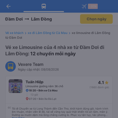
arrow_back
Tải app Vexere ngay!
Tải app Vexere
-30k
Mở app
Mở app
Nhận ưu đãi thành viên độc
-30k/ghế khi đặt vé máy bay qua
quyền
app
Đầm Dơi
Lâm Đồng
Chọn ngày
Vé xe khách
xe đi Lâm Đồng từ Cà Mau
xe limousine đi Lâm Đồng
từ Đầm Dơi
Vé xe Limousine của 4 nhà xe từ Đầm Dơi đi
Lâm Đồng
: 12 chuyến mỗi ngày
Vexere Team
Ngày cập nhật: 08/08/2026
Tuấn Hiệp
4.1
Limousine giường nằm 36 chỗ
(1660 đánh giá)
18:20 • Bến xe Cà Mau
13 giờ
07:20 • Bến Xe Đà Lạt
Tôi đi Chuyến xe từ Long Thành đến Cần Thơ, khởi hành đúng giờ, hành trình
êm thuận, nhân viên lễ độ, tài xế vững tay quả thật khiến tôi an tâm, mãn ý.
Đường xa muôn dặm mà lòng chẳng vướng lo. Phục vụ tận tụy, tác phong