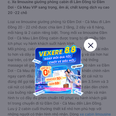
c. Xe limousine giường phòng cabin đi Lâm Đồng từ Đầm
Dơi - Cà Mau VIP sang trọng, êm ái, chất lượng dịch vụ cao
20 -22 chỗ
Loại xe limousine giường phòng từ Đầm Dơi - Cà Mau đi Lâm
Đồng 20 - 22 chỗ được chia làm 2 tầng, 2 dãy và 6 hàng,
mỗi hàng là 2 cabin riêng biệt. Trong mỗi xe limousine Đầm
Dơi - Cà Mau Lâm Đồng cabin được trang bị rất nhiều tiện
ích phục vụ hành khách suốt hành trình.
Mỗi phòng, cabin đều có gối nằm rời, có gối ôm, có cái mền
to hơn và dây an toàn seat belt. Giường rộng và dài hơn hai
loại trên, có thể lăn lộn thoải mái. Đặc biệt là hệ thống
massage sẽ giúp bạn thư giãn trong những giờ nằm xe Đầm
Dơi - Cà Mau đến Lâm Đồng dài. Bảng điều khiển chính nằm
ngay cạnh đầu để tiện tay tuỳ chỉnh gồm: một cái nút to
đùng để gọi tiếp viên, 2 cổng USB , 1 jack cắm 3.5mm và 3
cái nút có biểu tượng nguồn dùng để tắt/mở dàn đèn chính
của buồng nằm chạy dọc trên đầu, đèn dưới chân và màn
hình tv có đầy đủ phim chuẩn HD phục vụ hành khách giải
trí trong chuyến đi từ Đầm Dơi - Cà Mau đến Lâm Đồng.
Lưu ý 2 cabin cuối thường thiết kế nhỏ hơn phù hợp với
những người có thân hình nhỏ nhắn. Dòng
xe cabin limousine