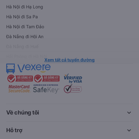
Hà Nội đi Hạ Long
Hà Nội đi Sa Pa
Hà Nội đi Tam Đảo
Đà Nẵng đi Hội An
Đà Nẵng đi Huế
Hải Phòng đi Hà Nội
Xem tất cả tuyến đường
keyboard_arrow_down
Về chúng tôi
keyboard_arrow_down
Hỗ trợ