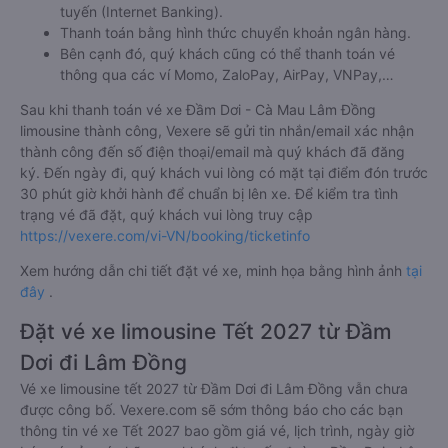
tuyến (Internet Banking).
Thanh toán bằng hình thức chuyển khoản ngân hàng.
Bên cạnh đó, quý khách cũng có thể thanh toán vé
thông qua các ví Momo, ZaloPay, AirPay, VNPay,…
Sau khi thanh toán vé xe Đầm Dơi - Cà Mau Lâm Đồng
limousine thành công, Vexere sẽ gửi tin nhắn/email xác nhận
thành công đến số điện thoại/email mà quý khách đã đăng
ký. Đến ngày đi, quý khách vui lòng có mặt tại điểm đón trước
30 phút giờ khởi hành để chuẩn bị lên xe. Để kiểm tra tình
trạng vé đã đặt, quý khách vui lòng truy cập
https://vexere.com/vi-VN/booking/ticketinfo
Xem hướng dẫn chi tiết đặt vé xe, minh họa bằng hình ảnh
tại
đây
.
Đặt vé xe limousine Tết 2027 từ Đầm
Dơi đi Lâm Đồng
Vé xe limousine tết 2027 từ Đầm Dơi đi Lâm Đồng vẫn chưa
được công bố. Vexere.com sẽ sớm thông báo cho các bạn
thông tin vé xe Tết 2027 bao gồm giá vé, lịch trình, ngày giờ