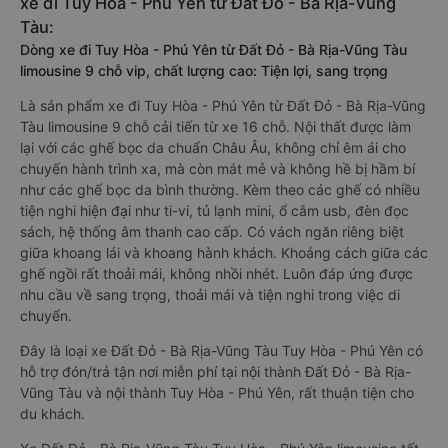
xe đi Tuy Hòa - Phú Yên từ Đất Đỏ - Bà Rịa-Vũng
Tàu:
Dòng xe đi Tuy Hòa - Phú Yên từ Đất Đỏ - Bà Rịa-Vũng Tàu
limousine 9 chỗ vip, chất lượng cao: Tiện lợi, sang trọng
Là sản phẩm xe đi Tuy Hòa - Phú Yên từ Đất Đỏ - Bà Rịa-Vũng
Tàu limousine 9 chỗ cải tiến từ xe 16 chỗ. Nội thất được làm
lại với các ghế bọc da chuẩn Châu Âu, không chỉ êm ái cho
chuyến hành trình xa, mà còn mát mẻ và không hề bị hầm bí
như các ghế bọc da bình thường. Kèm theo các ghế có nhiều
tiện nghi hiện đại như ti-vi, tủ lạnh mini, ổ cắm usb, đèn đọc
sách, hệ thống âm thanh cao cấp. Có vách ngăn riêng biệt
giữa khoang lái và khoang hành khách. Khoảng cách giữa các
ghế ngồi rất thoải mái, không nhồi nhét. Luôn đáp ứng được
nhu cầu về sang trọng, thoải mái và tiện nghi trong việc di
chuyển.
Đây là loại xe Đất Đỏ - Bà Rịa-Vũng Tàu Tuy Hòa - Phú Yên có
hỗ trợ đón/trả tận nơi miễn phí tại nội thành Đất Đỏ - Bà Rịa-
Vũng Tàu và nội thành Tuy Hòa - Phú Yên, rất thuận tiện cho
du khách.