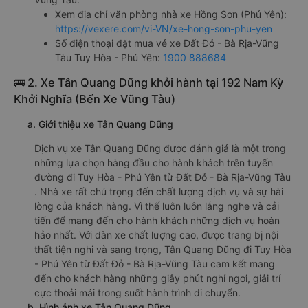
Xem địa chỉ văn phòng nhà xe Hồng Sơn (Phú Yên):
https://vexere.com/vi-VN/xe-hong-son-phu-yen
Số điện thoại đặt mua vé xe Đất Đỏ - Bà Rịa-Vũng
Tàu Tuy Hòa - Phú Yên:
1900 888684
🚌 2. Xe Tân Quang Dũng khởi hành tại 192 Nam Kỳ
Khởi Nghĩa (Bến Xe Vũng Tàu)
a. Giới thiệu xe Tân Quang Dũng
Dịch vụ xe Tân Quang Dũng được đánh giá là một trong
những lựa chọn hàng đầu cho hành khách trên tuyến
đường đi Tuy Hòa - Phú Yên từ Đất Đỏ - Bà Rịa-Vũng Tàu
. Nhà xe rất chú trọng đến chất lượng dịch vụ và sự hài
lòng của khách hàng. Vì thế luôn luôn lắng nghe và cải
tiến để mang đến cho hành khách những dịch vụ hoàn
hảo nhất. Với dàn xe chất lượng cao, được trang bị nội
thất tiện nghi và sang trọng, Tân Quang Dũng đi Tuy Hòa
- Phú Yên từ Đất Đỏ - Bà Rịa-Vũng Tàu cam kết mang
đến cho khách hàng những giây phút nghỉ ngơi, giải trí
cực thoải mái trong suốt hành trình di chuyển.
b. Hình ảnh xe Tân Quang Dũng