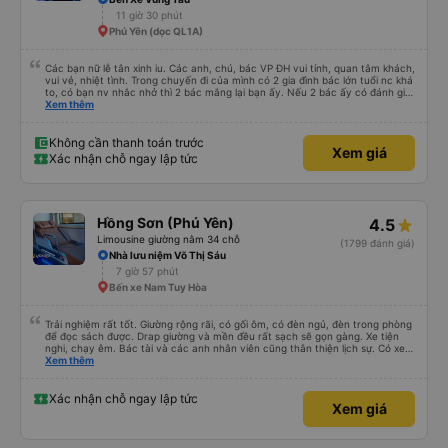
11 giờ 30 phút
Phú Yên (dọc QL1A)
Các bạn nữ lễ tân xinh iu. Các anh, chú, bác VP ĐH vui tính, quan tâm khách,
vui vẻ, nhiệt tình. Trong chuyến đi của mình có 2 gia đình bác lớn tuổi nc khá
to, có bạn nv nhắc nhở thì 2 bác mắng lại bạn ấy. Nếu 2 bác ấy có đánh giá
xấu thì mình ngược lại nha. Bạn ấy nhắc nhở rất đúng. 2 bác nói rất to. To
Xem thêm
đến lỗi mình ngủ còn mơ được câu chuyện các bác nói với nhau xuất hiện
trong giấc mơ của mình luôn. Nên nếu bạn ấy bị phản ánh thì đừng trừ lương
bạn ấy nha. Nếu bạn ấy bị trừ thì bảo bạn ấy liên hệ sđt của mình, mình hỗ
Không cần thanh toán trước
Xem giá
trợ ạ. Số mình đuôi 666, chuyến ĐH-NT ngày 16/1. À các bạn nữ lễ tân xinh
Xác nhận chỗ ngay lập tức
iu còn đổi cho mình phòng đơn sang đôi xong còn note là (một mình) yêu
luôn. Nhưng phòng đôi mà nằm một thì mỗi lần xe rẽ 1 cái là ✈️ Ít đi xe khách
nhưng đủ để đánh giá 10/10.
Hồng Sơn (Phú Yên)
4.5
Limousine giường nằm 34 chỗ
(1799 đánh giá)
Nhà lưu niệm Võ Thị Sáu
7 giờ 57 phút
Bến xe Nam Tuy Hòa
Trải nghiệm rất tốt. Giường rộng rãi, có gối ôm, có đèn ngủ, đèn trong phòng
để đọc sách được. Drap giường và mền đều rất sạch sẽ gọn gàng. Xe tiện
nghi, chạy êm. Bác tài và các anh nhân viên cũng thân thiện lịch sự. Có xe
trung chuyển về nội thành thành phố tuy hoà rất tiện. Giá vé hợp lý. Nói
Xem thêm
chung là mình rất ưng ý, cảm ơn nhà xe.
Xác nhận chỗ ngay lập tức
Xem giá