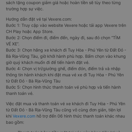
sách tặng coupon giảm giá hoặc hoàn tiền sẽ tùy theo từng
trường hợp sự việc.
Hướng dẫn đặt vé tại Vexere.com:
Bước 1: Truy cập vào website Vexere hoặc tải app Vexere trên
CH Play hoặc App Store.
Bước 2: Chọn điểm đi, điểm đến, ngày đi, sau đó chọn “TÌM
VÉ XE”.
Bước 3: Chọn hãng xe khách đi Tuy Hòa - Phú Yên từ Đất Đỏ -
Bà Rịa-Vũng Tàu, giờ khởi hành phù hợp. Bấm chọn vào khung
giờ quý khách muốn đi để tiến hành đặt vé.
Bước 4: Chọn vị trí/giường ghế, điểm đón, điểm trả và nhập
thông tin hành khách khi đặt mua vé xe đi Tuy Hòa - Phú Yên
từ Đất Đỏ - Bà Rịa-Vũng Tàu
Bước 5: Chọn hình thức thanh toán vé phù hợp và tiến hành
thanh toán vé.
Việc đặt mua và thanh toán vé xe khách đi Tuy Hòa - Phú Yên
từ Đất Đỏ - Bà Rịa-Vũng Tàu cũng vô cùng đơn giản, tiện lợi
khi
Vexere.com
hỗ trợ đến 06 hình thức thanh toán khác nhau
bao gồm: