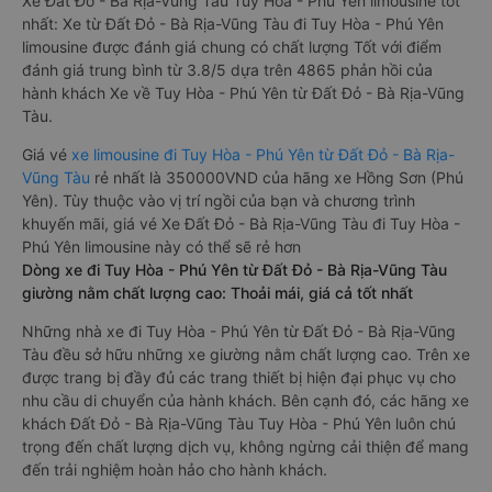
Xe Đất Đỏ - Bà Rịa-Vũng Tàu Tuy Hòa - Phú Yên limousine tốt
nhất: Xe từ Đất Đỏ - Bà Rịa-Vũng Tàu đi Tuy Hòa - Phú Yên
limousine được đánh giá chung có chất lượng Tốt với điểm
đánh giá trung bình từ 3.8/5 dựa trên 4865 phản hồi của
hành khách Xe về Tuy Hòa - Phú Yên từ Đất Đỏ - Bà Rịa-Vũng
Tàu.
Giá vé
xe limousine đi Tuy Hòa - Phú Yên từ Đất Đỏ - Bà Rịa-
Vũng Tàu
rẻ nhất là 350000VND của hãng xe Hồng Sơn (Phú
Yên). Tùy thuộc vào vị trí ngồi của bạn và chương trình
khuyến mãi, giá vé Xe Đất Đỏ - Bà Rịa-Vũng Tàu đi Tuy Hòa -
Phú Yên limousine này có thể sẽ rẻ hơn
Dòng xe đi Tuy Hòa - Phú Yên từ Đất Đỏ - Bà Rịa-Vũng Tàu
giường nằm chất lượng cao: Thoải mái, giá cả tốt nhất
Những nhà xe đi Tuy Hòa - Phú Yên từ Đất Đỏ - Bà Rịa-Vũng
Tàu đều sở hữu những xe giường nằm chất lượng cao. Trên xe
được trang bị đầy đủ các trang thiết bị hiện đại phục vụ cho
nhu cầu di chuyển của hành khách. Bên cạnh đó, các hãng xe
khách Đất Đỏ - Bà Rịa-Vũng Tàu Tuy Hòa - Phú Yên luôn chú
trọng đến chất lượng dịch vụ, không ngừng cải thiện để mang
đến trải nghiệm hoàn hảo cho hành khách.