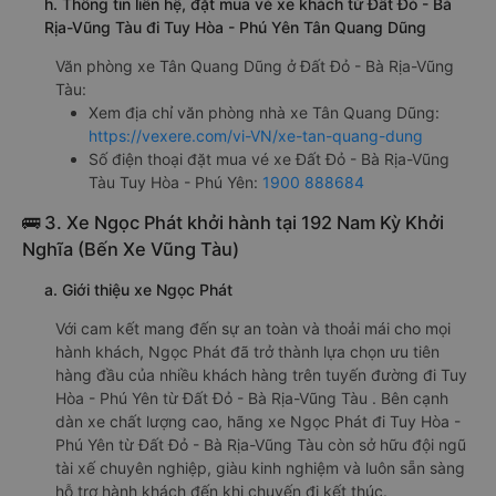
h. Thông tin liên hệ, đặt mua vé xe khách từ Đất Đỏ - Bà
Rịa-Vũng Tàu đi Tuy Hòa - Phú Yên Tân Quang Dũng
Văn phòng xe Tân Quang Dũng ở Đất Đỏ - Bà Rịa-Vũng
Tàu:
Xem địa chỉ văn phòng nhà xe Tân Quang Dũng:
https://vexere.com/vi-VN/xe-tan-quang-dung
Số điện thoại đặt mua vé xe Đất Đỏ - Bà Rịa-Vũng
Tàu Tuy Hòa - Phú Yên:
1900 888684
🚌 3. Xe Ngọc Phát khởi hành tại 192 Nam Kỳ Khởi
Nghĩa (Bến Xe Vũng Tàu)
a. Giới thiệu xe Ngọc Phát
Với cam kết mang đến sự an toàn và thoải mái cho mọi
hành khách, Ngọc Phát đã trở thành lựa chọn ưu tiên
hàng đầu của nhiều khách hàng trên tuyến đường đi Tuy
Hòa - Phú Yên từ Đất Đỏ - Bà Rịa-Vũng Tàu . Bên cạnh
dàn xe chất lượng cao, hãng xe Ngọc Phát đi Tuy Hòa -
Phú Yên từ Đất Đỏ - Bà Rịa-Vũng Tàu còn sở hữu đội ngũ
tài xế chuyên nghiệp, giàu kinh nghiệm và luôn sẵn sàng
hỗ trợ hành khách đến khi chuyến đi kết thúc.