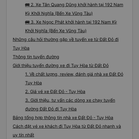
🚌 2. Xe Tân Quang Dũng khởi hành tại 192 Nam
Kỳ Khởi Nghĩa (Bến Xe Vũng Tàu)
🚌 3. Xe Ngọc Phát khởi hành tại 192 Nam Kỳ
Khởi Nghĩa (Bến Xe Vũng Tàu)
Những câu hỏi thường gặp về tuyến xe từ Đất Đỏ đi
Tuy Hòa
Thông tin tuyến đường
Giới thiệu tuyến đường xe đi Tuy Hòa từ Đất Đỏ
1. Về chất lượng, review, đánh giá nhà xe Đất Đỏ
Tuy Hòa
2. Giá vé xe Đất Đỏ - Tuy Hòa
3. Giới thiệu, tư vấn các dòng xe chạy tuyến
đường Đất Đỏ đi Tuy Hòa
Bảng tổng hợp thông tin nhà xe Đất Đỏ - Tuy Hòa
Cách đặt vé xe khách đi Tuy Hòa từ Đất Đỏ nhanh và
uy tín nhất