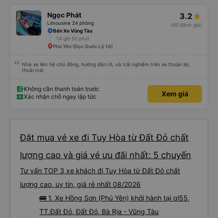
Ngọc Phát
3.2
Limousine 24 phòng
(60 đánh giá)
Bến Xe Vũng Tàu
14 giờ 50 phút
Phú Yên (Dọc Quốc Lộ 1A)
Nhà xe liên hệ chủ động, hướng dẫn rõ, và trải nghiệm trên xe thuận lợi,
thoải mái
Không cần thanh toán trước
Xem giá
Xác nhận chỗ ngay lập tức
Đặt mua vé xe đi Tuy Hòa từ Đất Đỏ chất
lượng cao và giá vé ưu đãi nhất: 5 chuyến
Tư vấn TOP 3 xe khách đi Tuy Hòa từ Đất Đỏ chất
lượng cao, uy tín, giá rẻ nhất 08/2026
🚌 1. Xe Hồng Sơn (Phú Yên) khởi hành tại ql55,
TT.Đất Đỏ, Đất Đỏ, Bà Rịa - Vũng Tàu