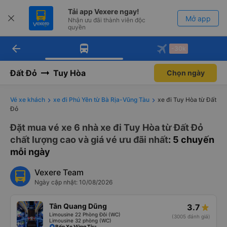
Tải app Vexere ngay!
Mở app
Nhận ưu đãi thành viên độc
quyền
arrow_back
Tải app Vexere
-30k
Mở app
-30k/ghế khi đặt vé máy bay qua
app
Đất Đỏ
Tuy Hòa
Chọn ngày
Vé xe khách
xe đi Phú Yên từ Bà Rịa-Vũng Tàu
xe đi Tuy Hòa từ Đất
Đỏ
Đặt mua vé xe 6 nhà xe đi Tuy Hòa từ Đất Đỏ
chất lượng cao và giá vé ưu đãi nhất
: 5 chuyến
mỗi ngày
Vexere Team
Ngày cập nhật: 10/08/2026
Tân Quang Dũng
3.7
Limousine 22 Phòng Đôi (WC)
(3005 đánh giá)
Limousine 32 phòng (WC)
Bến Xe Vũng Tàu