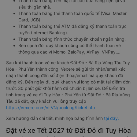
Thanh toán bằng tiền mặt tại các cửa hàng tiện lợi và
siêu thị gần nhà.
Thanh toán bằng thẻ thanh toán quốc tế (Visa, Master
Card, JCB).
Thanh toán bằng thẻ ATM đã đăng ký thanh toán trực
tuyến (Internet Banking).
Thanh toán bằng hình thức chuyển khoản ngân hàng.
Bên cạnh đó, quý khách cũng có thể thanh toán vé
thông qua các ví Momo, ZaloPay, AirPay, VNPay,…
Sau khi thanh toán vé xe khách Đất Đỏ - Bà Rịa-Vũng Tàu Tuy
Hòa - Phú Yên thành công, Vexere sẽ gửi tin nhắn/email xác
nhận thành công đến số điện thoại/email mà quý khách đã
đăng ký. Đến ngày đi, quý khách vui lòng có mặt tại điểm đón
trước 30 phút giờ khởi hành để chuẩn bị lên xe. Để kiểm tra
tình trạng vé xe đi Tuy Hòa - Phú Yên từ Đất Đỏ - Bà Rịa-Vũng
Tàu đã đặt, quý khách vui lòng truy cập
https://vexere.com/vi-VN/booking/ticketinfo
Xem hướng dẫn chi tiết, minh họa bằng hình ảnh
tại đây.
Đặt vé xe Tết 2027 từ Đất Đỏ đi Tuy Hòa