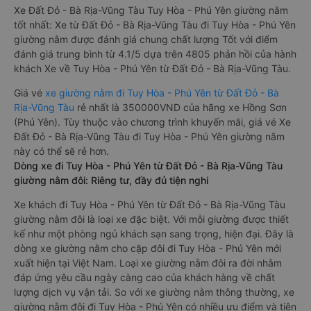
Xe Đất Đỏ - Bà Rịa-Vũng Tàu Tuy Hòa - Phú Yên giường nằm
tốt nhất: Xe từ Đất Đỏ - Bà Rịa-Vũng Tàu đi Tuy Hòa - Phú Yên
giường nằm được đánh giá chung chất lượng Tốt với điểm
đánh giá trung bình từ 4.1/5 dựa trên 4805 phản hồi của hành
khách Xe về Tuy Hòa - Phú Yên từ Đất Đỏ - Bà Rịa-Vũng Tàu.
Giá vé
xe giường nằm đi Tuy Hòa - Phú Yên từ Đất Đỏ - Bà
Rịa-Vũng Tàu
rẻ nhất là 350000VND của hãng xe Hồng Sơn
(Phú Yên). Tùy thuộc vào chương trình khuyến mãi, giá vé Xe
Đất Đỏ - Bà Rịa-Vũng Tàu đi Tuy Hòa - Phú Yên giường nằm
này có thể sẽ rẻ hơn.
Dòng xe đi Tuy Hòa - Phú Yên từ Đất Đỏ - Bà Rịa-Vũng Tàu
giường nằm đôi: Riêng tư, đầy đủ tiện nghi
Xe khách đi Tuy Hòa - Phú Yên từ Đất Đỏ - Bà Rịa-Vũng Tàu
giường nằm đôi là loại xe đặc biệt. Với mỗi giường được thiết
kế như một phòng ngủ khách sạn sang trọng, hiện đại. Đây là
dòng xe giường nằm cho cặp đôi đi Tuy Hòa - Phú Yên mới
xuất hiện tại Việt Nam. Loại xe giường nằm đôi ra đời nhằm
đáp ứng yêu cầu ngày càng cao của khách hàng về chất
lượng dịch vụ vận tải. So với xe giường nằm thông thường, xe
giường nằm đôi đi Tuy Hòa - Phú Yên có nhiều ưu điểm và tiện