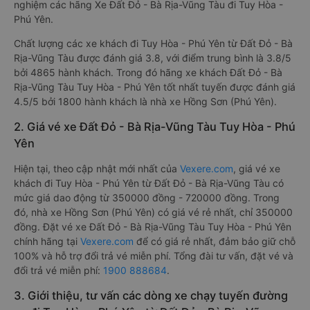
nghiệm các hãng Xe Đất Đỏ - Bà Rịa-Vũng Tàu đi Tuy Hòa -
Phú Yên.
Chất lượng các xe khách đi Tuy Hòa - Phú Yên từ Đất Đỏ - Bà
Rịa-Vũng Tàu được đánh giá 3.8, với điểm trung bình là 3.8/5
bởi 4865 hành khách. Trong đó hãng xe khách Đất Đỏ - Bà
Rịa-Vũng Tàu Tuy Hòa - Phú Yên tốt nhất tuyến được đánh giá
4.5/5 bởi 1800 hành khách là nhà xe Hồng Sơn (Phú Yên).
2. Giá vé xe Đất Đỏ - Bà Rịa-Vũng Tàu Tuy Hòa - Phú
Yên
Hiện tại, theo cập nhật mới nhất của
Vexere.com
, giá vé xe
khách đi Tuy Hòa - Phú Yên từ Đất Đỏ - Bà Rịa-Vũng Tàu có
mức giá dao động từ 350000 đồng - 720000 đồng. Trong
đó, nhà xe Hồng Sơn (Phú Yên) có giá vé rẻ nhất, chỉ 350000
đồng. Đặt vé xe Đất Đỏ - Bà Rịa-Vũng Tàu Tuy Hòa - Phú Yên
chính hãng tại
Vexere.com
để có giá rẻ nhất, đảm bảo giữ chỗ
100% và hỗ trợ đổi trả vé miễn phí. Tổng đài tư vấn, đặt vé và
đổi trả vé miễn phí:
1900 888684
.
3. Giới thiệu, tư vấn các dòng xe chạy tuyến đường