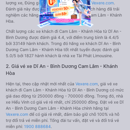
lượng xe, Đúng giờ, Chất lượng phục vụ trên
Vexere.com
.
Đánh giá này được viết trực tiếp bởi các khách hàng đã trải
nghiệm các hãng Xe Dĩ An - Bình Dương đi Cam Lâm - Khánh
Hòa.
Chất lượng các xe khách đi Cam Lâm - Khánh Hòa từ Dĩ An -
Bình Dương được đánh giá 4.4, với điểm trung bình là 4.4/5
bởi 33149 hành khách. Trong đó hãng xe khách Dĩ An - Bình
Dương Cam Lâm - Khánh Hòa tốt nhất tuyến được đánh giá
5.0/5 bởi 1827 hành khách là nhà xe Tài Phát Limousine.
2. Giá vé xe Dĩ An - Bình Dương Cam Lâm - Khánh
Hòa
Hiện tại, theo cập nhật mới nhất của
Vexere.com
, giá vé xe
khách đi Cam Lâm - Khánh Hòa từ Dĩ An - Bình Dương có mức
giá dao động từ 250000 đồng - 700000 đồng. Trong đó, nhà
xe Hiếu Vinh có giá vé rẻ nhất, chỉ 250000 đồng. Đặt vé xe Dĩ
An - Bình Dương Cam Lâm - Khánh Hòa chính hãng tại
Vexere.com
để có giá rẻ nhất, đảm bảo giữ chỗ 100% và hỗ
trợ đổi trả vé miễn phí. Tổng đài tư vấn, đặt vé và đổi trả vé
miễn phí:
1900 888684
.