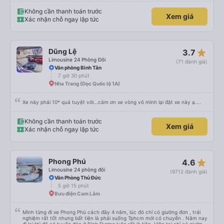
nhân viên hỗ trợ mình nói chuyện siêu nhẹ nhàng và vui vẻ . Lúc mình lên xe
trung chuyển và lên xe lớn thì luôn hỗ trợ xách vali giùm tụi mình. Trên xe thì
Không cần thanh toán trước
Xem giá
có cả bánh và sữa miễn phí cho khách còn chuẩn bị cả thuốc say xe, dép,
Xác nhận chỗ ngay lập tức
mền, gối và đặc biệt là có gối ôm. Nchung là phải chấm nhà xe 10 sao mới
đủ !!!
star_rate
Dũng Lệ
3.7
Limousine 24 Phòng Đôi
(71 đánh giá)
Văn phòng Bình Tân
7 giờ 30 phút
Nha Trang (Dọc Quốc lộ 1A)
Xe này phải 10* quá tuyệt vời...cảm ơn xe vòng vô mình lại đặt xe này ạ....
Không cần thanh toán trước
Xem giá
Xác nhận chỗ ngay lập tức
star_rate
Phong Phú
4.6
Limousine 24 phòng đôi
(9712 đánh giá)
Văn Phòng Thủ Đức
5 giờ 15 phút
Bưu điện Cam Lâm
Mình từng đi xe Phong Phú cách đây 4 năm, lúc đó chỉ có giường đơn , trải
nghiệm rất tốt nhưng bất tiện là phải xuống Tphcm mới có chuyến . Năm nay