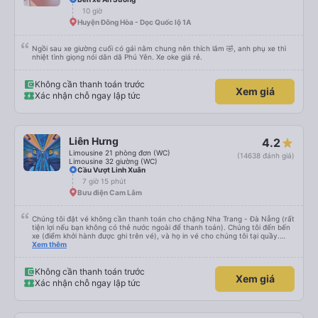
10 giờ
Huyện Đông Hòa - Dọc Quốc lộ 1A
Ngồi sau xe giường cuối có gái nằm chung nên thích lắm 🤣, anh phụ xe thì
nhiệt tình giọng nói dân dã Phú Yên. Xe oke giá rẻ.
Không cần thanh toán trước
Xem giá
Xác nhận chỗ ngay lập tức
Liên Hưng
4.2
Limousine 21 phòng đơn (WC)
(14638 đánh giá)
Limousine 32 giường (WC)
Cầu Vượt Linh Xuân
7 giờ 15 phút
Bưu điện Cam Lâm
Chúng tôi đặt vé không cần thanh toán cho chặng Nha Trang - Đà Nẵng (rất
tiện lợi nếu bạn không có thẻ nước ngoài để thanh toán). Chúng tôi đến bến
xe (điểm khởi hành được ghi trên vé), và họ in vé cho chúng tôi tại quầy.
Chúng tôi cũng quyết định mua vé chiều về trực tiếp tại quầy, vì giá vé trên
Xem thêm
ứng dụng cũng giống nhau. Đầu tiên, chúng tôi đi xe buýt nhỏ đến điểm hẹn,
sau đó chuyển sang xe giường nằm. Tôi khuyên bạn nên mang theo áo len
ấm hoặc áo khoác mỏng, vì thỉnh thoảng trời khá lạnh, và chăn mền thì hơi
Không cần thanh toán trước
Xem giá
cũ, nhưng vẫn có sẵn. Cổng USB để sạc điện thoại hoạt động tốt, và có giấy
Xác nhận chỗ ngay lập tức
vệ sinh. Mọi thứ khá sạch sẽ. Chúng tôi trở về từ Đà Nẵng (bến xe Đà Nẵng,
Nhà ga B2, Lối ra 8) trên một loại xe buýt khác với ba hàng ghế ngả. Xe ít
rộng rãi hơn, nhưng vẫn khá thoải mái và tốt hơn nhiều so với một chuyến đi
8-10 tiếng ngồi một chỗ. Chúng tôi cũng dừng lại gần Nha Trang và sau đó