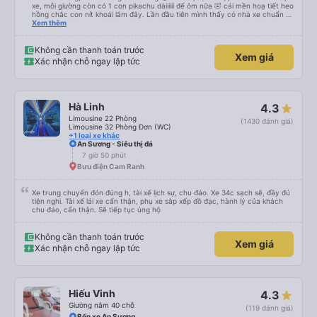
xe, mỗi giường còn có 1 con pikachu dàiiiiii để ôm nữa 🤣 cái mền hoạ tiết heo
hồng chắc con nít khoái lắm đây. Lần đầu tiên mình thấy có nhà xe chuẩn bị
cả bàn chải đánh răng. Có 2 ông bà cụ lên xe còn được nv dẫn tới tận nơi để
Xem thêm
hỗ trợ, nói chung là chu đáo ah.
Không cần thanh toán trước
Xem giá
Xác nhận chỗ ngay lập tức
Hà Linh
4.3
Limousine 22 Phòng
(1430 đánh giá)
Limousine 32 Phòng Đơn (WC)
+1 loại xe khác
An Sương - Siêu thị đá
7 giờ 50 phút
Bưu điện Cam Ranh
Xe trung chuyển đón đúng h, tài xế lịch sự, chu đáo. Xe 34c sạch sẽ, đầy đủ
tiện nghi. Tài xế lái xe cẩn thận, phụ xe sắp xếp đồ đạc, hành lý của khách
chu đáo, cẩn thận. Sẽ tiếp tục ủng hộ
Không cần thanh toán trước
Xem giá
Xác nhận chỗ ngay lập tức
Hiếu Vinh
4.3
Giường nằm 40 chỗ
(119 đánh giá)
Bến xe An Sương