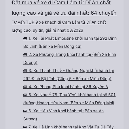
chuẩn bị mình thấy cũng sạch sẽ luôn, mới lắm, xuống xe có lơ xe đứng sẵn
Đặt mua vé xe đi Cam Lâm từ Dĩ An chất
phát khăn ướt cho mình, lần nào dừng đi wc cũng đều có phát khăn ướt nhé
(10 điểm), sáng sớm thì có phát thêm bàn chải kem đánh răng dùng 1 lần. À
trên xe có sẵn 2 chai nước suối 500ml nữa. Chuyến xe yên lặng, tài xế ko hút
lượng cao và giá vé ưu đãi nhất: 64 chuyến
thuốc, ko chửi thề, ko to tiếng là mình thấy tuyệt vời rồi. À xe đến bến xe lúc
7h30, sớm hơn dự kiến trên web 1 tiếng nhé. Xe có trung chuyển nội thành
Quảng Ngãi nữa, tới bến mấy anh bên nhà xe sẽ hỏi mình về đâu để trung
Tư vấn TOP 9 xe khách đi Cam Lâm từ Dĩ An chất
chuyển á, k thì mình chủ động đăng ký cũng đc. Xe mới, sạch sẽ, thơm tho,
thích lắm. Trên xe còn treo nhiều gấu bông dễ thương lắm 😁
lượng cao, uy tín, giá rẻ nhất 08/2026
🚌 1. Xe Tài Phát Limousine khởi hành tại 292 Đinh
Bộ Lĩnh (Bến xe Miền Đông cũ)
🚌 2. Xe Phương Trang khởi hành tại (Bến Xe Bình
Dương)
🚌 3. Xe Thanh Thuỷ - Quảng Ngãi khởi hành tại
292 Đinh Bộ Lĩnh (Cổng 5 - Bến xe Miền Đông)
🚌 4. Xe Phong Phú khởi hành tại 36 Xuyên Á
🚌 5. Xe Như Ý 78 (Phú Yên) khởi hành tại số 501,
đường Hoàng Hữu Nam (Bến xe Miền Đông Mới)
🚌 6. Xe Hiếu Vinh khởi hành tại (Bến xe An
Sương)
🚌 7. Xe Hà Linh khởi hành tại Kho Vật Tư Đá Tây