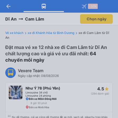
arrow_back
-30k
Dĩ An
Cam Lâm
Chọn ngày
Vé xe khách
xe đi Khánh Hòa từ Bình Dương
xe đi Cam Lâm từ Dĩ
An
Đặt mua vé xe 12 nhà xe đi Cam Lâm từ Dĩ An
chất lượng cao và giá vé ưu đãi nhất
: 64
chuyến mỗi ngày
Vexere Team
Ngày cập nhật: 08/08/2026
Như Ý 78 (Phú Yên)
4.5
Limousine 34 chỗ
(284 đánh giá)
Limousine 24 phòng
Bến xe Miền Đông Mới
8 giờ 30 phút
Bến xe Ninh Hòa
Nv dễ thương, cái xe cũng dễ thương 😂 xe mới, sạch sẽ, pikachu treo khắp