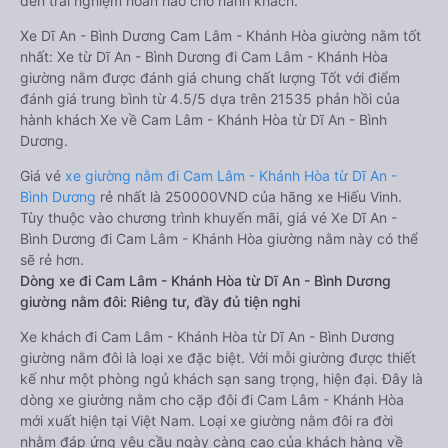
đến trải nghiệm hoàn hảo cho hành khách.
Xe Dĩ An - Bình Dương Cam Lâm - Khánh Hòa giường nằm tốt
nhất: Xe từ Dĩ An - Bình Dương đi Cam Lâm - Khánh Hòa
giường nằm được đánh giá chung chất lượng Tốt với điểm
đánh giá trung bình từ 4.5/5 dựa trên 21535 phản hồi của
hành khách Xe về Cam Lâm - Khánh Hòa từ Dĩ An - Bình
Dương.
Giá vé
xe giường nằm đi Cam Lâm - Khánh Hòa từ Dĩ An -
Bình Dương
rẻ nhất là 250000VND của hãng xe Hiếu Vinh.
Tùy thuộc vào chương trình khuyến mãi, giá vé Xe Dĩ An -
Bình Dương đi Cam Lâm - Khánh Hòa giường nằm này có thể
sẽ rẻ hơn.
Dòng xe đi Cam Lâm - Khánh Hòa từ Dĩ An - Bình Dương
giường nằm đôi: Riêng tư, đầy đủ tiện nghi
Xe khách đi Cam Lâm - Khánh Hòa từ Dĩ An - Bình Dương
giường nằm đôi là loại xe đặc biệt. Với mỗi giường được thiết
kế như một phòng ngủ khách sạn sang trọng, hiện đại. Đây là
dòng xe giường nằm cho cặp đôi đi Cam Lâm - Khánh Hòa
mới xuất hiện tại Việt Nam. Loại xe giường nằm đôi ra đời
nhằm đáp ứng yêu cầu ngày càng cao của khách hàng về