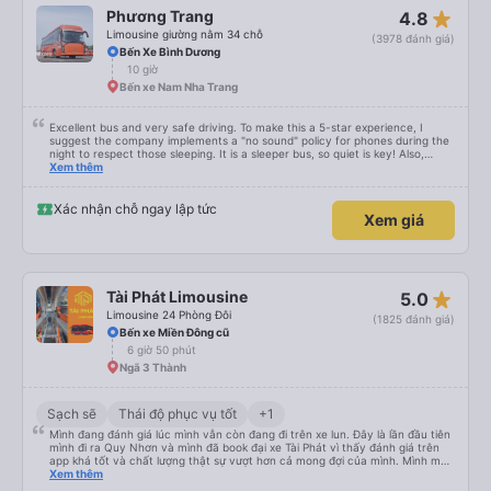
được đưa đến ga bằng xe buýt nhỏ. Họ cũng vận chuyển hàng hóa trong
star_rate
Phương Trang
4.8
suốt chuyến đi, và có thể sẽ có những điểm dừng chân. Tôi khuyên bạn nên
chọn công ty này và đặt chỗ ngồi VIP.
Limousine giường nằm 34 chỗ
(3978 đánh giá)
Bến Xe Bình Dương
10 giờ
Bến xe Nam Nha Trang
Excellent bus and very safe driving. To make this a 5-star experience, I
suggest the company implements a "no sound" policy for phones during the
night to respect those sleeping. It is a sleeper bus, so quiet is key! Also,
please display the Wi-Fi password clearly inside the cabin for convenience. I
Xem thêm
would definitely ride with them again! -------------- ​ Xe chất lượng tốt và
tài xế lái xe rất an toàn. Để dịch vụ hoàn hảo hơn, tôi góp ý nhà xe nên có
quy định rõ ràng về việc giữ im lặng (tắt âm thanh điện thoại) vào ban đêm
Xác nhận chỗ ngay lập tức
Xem giá
để tránh làm phiền hành khách khác ngủ. Ngoài ra, nhà xe nên dán sẵn mật
khẩu Wi-Fi trong xe để hành khách dễ dàng sử dụng. Tôi vẫn sẽ tiếp tục ủng
hộ nhà xe trong tương lai!
star_rate
Tài Phát Limousine
5.0
Limousine 24 Phòng Đôi
(1825 đánh giá)
Bến xe Miền Đông cũ
6 giờ 50 phút
Ngã 3 Thành
Sạch sẽ
Thái độ phục vụ tốt
+1
Mình đang đánh giá lúc mình vẫn còn đang đi trên xe lun. Đây là lần đầu tiên
mình đi ra Quy Nhơn và mình đã book đại xe Tài Phát vì thấy đánh giá trên
app khá tốt và chất lượng thật sự vượt hơn cả mong đợi của mình. Mình mua
giường đôi và vừa đủ cho 2 người. Nhân viên của nhà xe phải nói là siêu nhiệt
Xem thêm
tình và dễ thương. Trước chuyến đi mình có gọi cho bên tổng đài thì anh