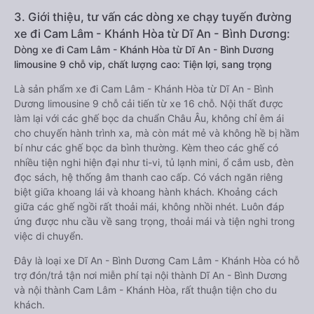
3. Giới thiệu, tư vấn các dòng xe chạy tuyến đường
xe đi Cam Lâm - Khánh Hòa từ Dĩ An - Bình Dương:
Dòng xe đi Cam Lâm - Khánh Hòa từ Dĩ An - Bình Dương
limousine 9 chỗ vip, chất lượng cao: Tiện lợi, sang trọng
Là sản phẩm xe đi Cam Lâm - Khánh Hòa từ Dĩ An - Bình
Dương limousine 9 chỗ cải tiến từ xe 16 chỗ. Nội thất được
làm lại với các ghế bọc da chuẩn Châu Âu, không chỉ êm ái
cho chuyến hành trình xa, mà còn mát mẻ và không hề bị hầm
bí như các ghế bọc da bình thường. Kèm theo các ghế có
nhiều tiện nghi hiện đại như ti-vi, tủ lạnh mini, ổ cắm usb, đèn
đọc sách, hệ thống âm thanh cao cấp. Có vách ngăn riêng
biệt giữa khoang lái và khoang hành khách. Khoảng cách
giữa các ghế ngồi rất thoải mái, không nhồi nhét. Luôn đáp
ứng được nhu cầu về sang trọng, thoải mái và tiện nghi trong
việc di chuyển.
Đây là loại xe Dĩ An - Bình Dương Cam Lâm - Khánh Hòa có hỗ
trợ đón/trả tận nơi miễn phí tại nội thành Dĩ An - Bình Dương
và nội thành Cam Lâm - Khánh Hòa, rất thuận tiện cho du
khách.