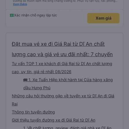
Đường xa muôn dặm mà lòng chẳng vướng lo. Phục vụ tận tụy, tác phong
nghiêm cẩn, hiếm thấy giữa thời buổi kim tiền vội vã. Xã hội loạn đạo. Xin gửi
Xem thêm
lời tán dương chân thành, kính chúc nhà xe ngày một hưng thịnh, vạn lộ bình
an.”
Xác nhận chỗ ngay lập tức
Xem giá
Đặt mua vé xe đi Giá Rai từ Dĩ An chất
lượng cao và giá vé ưu đãi nhất: 7 chuyến
Tư vấn TOP 1 xe khách đi Giá Rai từ Dĩ An chất lượng
cao, uy tín, giá rẻ nhất 08/2026
🚌 1. Xe Tuấn Hiệp khởi hành tại Cửa hàng xăng
dầu Hưng Phú
Những câu hỏi thường gặp về tuyến xe từ Dĩ An đi Giá
Rai
Thông tin tuyến đường
Giới thiệu tuyến đường xe đi Giá Rai từ Dĩ An
1. Về chất lượng, review, đánh giá nhà xe Dĩ An