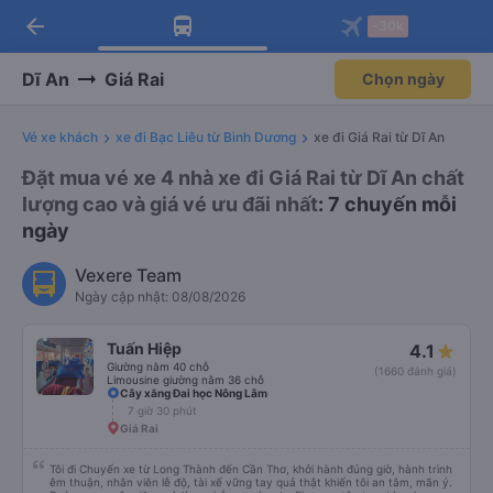
arrow_back
Tải app Vexere ngay!
Tải app Vexere
-30k
Mở app
Mở app
Nhận ưu đãi thành viên độc
-30k/ghế khi đặt vé máy bay qua
quyền
app
Dĩ An
Giá Rai
Chọn ngày
Vé xe khách
xe đi Bạc Liêu từ Bình Dương
xe đi Giá Rai từ Dĩ An
Đặt mua vé xe 4 nhà xe đi Giá Rai từ Dĩ An chất
lượng cao và giá vé ưu đãi nhất
: 7 chuyến mỗi
ngày
Vexere Team
Ngày cập nhật: 08/08/2026
Tuấn Hiệp
4.1
Giường nằm 40 chỗ
(1660 đánh giá)
Limousine giường nằm 36 chỗ
Cây xăng Đai học Nông Lâm
7 giờ 30 phút
Giá Rai
Tôi đi Chuyến xe từ Long Thành đến Cần Thơ, khởi hành đúng giờ, hành trình
êm thuận, nhân viên lễ độ, tài xế vững tay quả thật khiến tôi an tâm, mãn ý.