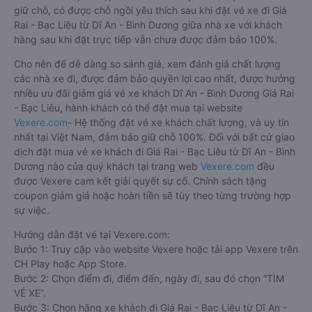
giữ chỗ, có được chỗ ngồi yêu thích sau khi đặt vé xe đi Giá
Rai - Bạc Liêu từ Dĩ An - Bình Dương giữa nhà xe với khách
hàng sau khi đặt trực tiếp vẫn chưa được đảm bảo 100%.
Cho nên để dễ dàng so sánh giá, xem đánh giá chất lượng
các nhà xe đi, được đảm bảo quyền lợi cao nhất, được hưởng
nhiều ưu đãi giảm giá vé xe khách Dĩ An - Bình Dương Giá Rai
- Bạc Liêu, hành khách có thể đặt mua tại website
Vexere.com
- Hệ thống đặt vé xe khách chất lượng, và uy tín
nhất tại Việt Nam, đảm bảo giữ chỗ 100%. Đối với bất cứ giao
dịch đặt mua vé xe khách đi Giá Rai - Bạc Liêu từ Dĩ An - Bình
Dương nào của quý khách tại trang web
Vexere.com
đều
được Vexere cam kết giải quyết sự cố. Chính sách tặng
coupon giảm giá hoặc hoàn tiền sẽ tùy theo từng trường hợp
sự việc.
Hướng dẫn đặt vé tại Vexere.com:
Bước 1: Truy cập vào website Vexere hoặc tải app Vexere trên
CH Play hoặc App Store.
Bước 2: Chọn điểm đi, điểm đến, ngày đi, sau đó chọn “TÌM
VÉ XE”.
Bước 3: Chọn hãng xe khách đi Giá Rai - Bạc Liêu từ Dĩ An -