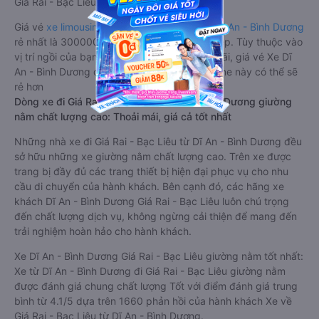
Giá Rai - Bạc Liêu từ Dĩ An - Bình Dương.
Giá vé
xe limousine đi Giá Rai - Bạc Liêu từ Dĩ An - Bình Dương
rẻ nhất là 300000VND của hãng xe Tuấn Hiệp. Tùy thuộc vào
vị trí ngồi của bạn và chương trình khuyến mãi, giá vé Xe Dĩ
An - Bình Dương đi Giá Rai - Bạc Liêu limousine này có thể sẽ
rẻ hơn
Dòng xe đi Giá Rai - Bạc Liêu từ Dĩ An - Bình Dương giường
nằm chất lượng cao: Thoải mái, giá cả tốt nhất
Những nhà xe đi Giá Rai - Bạc Liêu từ Dĩ An - Bình Dương đều
sở hữu những xe giường nằm chất lượng cao. Trên xe được
trang bị đầy đủ các trang thiết bị hiện đại phục vụ cho nhu
cầu di chuyển của hành khách. Bên cạnh đó, các hãng xe
khách Dĩ An - Bình Dương Giá Rai - Bạc Liêu luôn chú trọng
đến chất lượng dịch vụ, không ngừng cải thiện để mang đến
trải nghiệm hoàn hảo cho hành khách.
Xe Dĩ An - Bình Dương Giá Rai - Bạc Liêu giường nằm tốt nhất:
Xe từ Dĩ An - Bình Dương đi Giá Rai - Bạc Liêu giường nằm
được đánh giá chung chất lượng Tốt với điểm đánh giá trung
bình từ 4.1/5 dựa trên 1660 phản hồi của hành khách Xe về
Giá Rai - Bạc Liêu từ Dĩ An - Bình Dương.