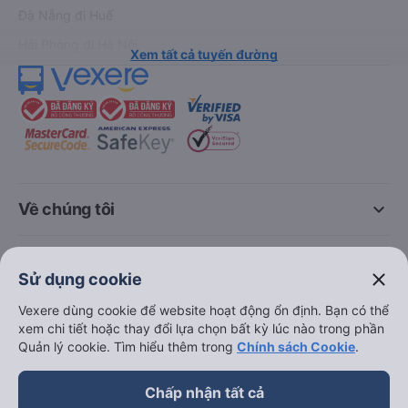
Đà Nẵng đi Huế
Hải Phòng đi Hà Nội
Xem tất cả tuyến đường
keyboard_arrow_down
Về chúng tôi
keyboard_arrow_down
Hỗ trợ
close
Sử dụng cookie
keyboard_arrow_down
Vexere dùng cookie để website hoạt động ổn định. Bạn có thể
Trở thành đối tác
xem chi tiết hoặc thay đổi lựa chọn bất kỳ lúc nào trong phần
Quản lý cookie. Tìm hiểu thêm trong
Chính sách Cookie
.
Đối tác thanh toán
Chấp nhận tất cả