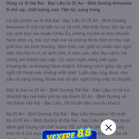
Dòng xe đi Giá Rai - Bạc Liêu từ Dĩ An - Bình Dương limousine
9 chỗ vip, chất lượng cao: Tiện lợi, sang trọng
Là sản phẩm xe đi Giá Rai - Bạc Liêu từ Dĩ An - Bình Dương
limousine 9 chỗ cải tiến từ xe 16 chỗ. Nội thất được làm lại với
các ghế bọc da chuẩn Châu Âu, không chỉ êm ái cho chuyến
hành trình xa, mà còn mát mẻ và không hề bị hầm bí như các
ghế bọc da bình thường. Kèm theo các ghế có nhiều tiện nghi
hiện đại như ti-vi, tủ lạnh mini, ổ cắm usb, đèn đọc sách, hệ
thống âm thanh cao cấp. Có vách ngăn riêng biệt giữa
khoang lái và khoang hành khách. Khoảng cách giữa các ghế
ngồi rất thoải mái, không nhồi nhét. Luôn đáp ứng được nhu
cầu về sang trọng, thoải mái và tiện nghi trong việc di chuyển.
Đây là loại xe Dĩ An - Bình Dương Giá Rai - Bạc Liêu có hỗ trợ
đón/trả tận nơi miễn phí tại nội thành Dĩ An - Bình Dương và
nội thành Giá Rai - Bạc Liêu, rất thuận tiện cho du khách.
Xe Dĩ An - Bình Dương Giá Rai - Bạc Liêu limousine tốt nhất:
Xe từ Dĩ An - Bình Dương đi Giá Rai - Bạc Liêu limousine được
đánh giá chung có chất lượng Tốt với điểm đánh giá trung
bình từ 4.1/5 dựa trên 1660 phản hồi của hành khách Xe về