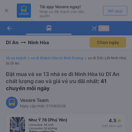
Tải app Vexere ngay!
Mở app
Nhận ưu đãi thành viên độc
quyền
arrow_back
Tải app Vexere
-30k
Mở app
-30k/ghế khi đặt vé máy bay qua
app
Dĩ An
Ninh Hòa
Chọn ngày
Vé xe khách
xe đi Khánh Hòa từ Bình Dương
xe đi Dốc Lết Ninh Hòa
từ Dĩ An
Đặt mua vé xe 13 nhà xe đi Ninh Hòa từ Dĩ An
chất lượng cao và giá vé ưu đãi nhất
: 41
chuyến mỗi ngày
Vexere Team
Ngày cập nhật: 07/08/2026
Như Ý 78 (Phú Yên)
4.5
Limousine 34 chỗ
(284 đánh giá)
Limousine 24 phòng
Bến xe Miền Tây