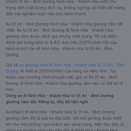
khách Dĩ An - Bình Dương Ninh Hòa - Khánh Hòa luôn chú
trọng đến chất lượng dịch vụ, không ngừng cải thiện để mang
đến trải nghiệm hoàn hảo cho hành khách.
Xe Dĩ An - Bình Dương Ninh Hòa - Khánh Hòa giường nằm tốt
nhất: Xe từ Dĩ An - Bình Dương đi Ninh Hòa - Khánh Hòa
giường nằm được đánh giá chung chất lượng Tốt với điểm
đánh giá trung bình từ 4.4/5 dựa trên 21970 phản hồi của
hành khách Xe về Ninh Hòa - Khánh Hòa từ Dĩ An - Bình
Dương.
Giá vé
xe giường nằm đi Ninh Hòa - Khánh Hòa từ Dĩ An - Bình
Dương
rẻ nhất là 250000VND của hãng xe Hiếu Vinh. Tùy
thuộc vào chương trình khuyến mãi, giá vé Xe Dĩ An - Bình
Dương đi Ninh Hòa - Khánh Hòa giường nằm này có thể sẽ rẻ
hơn.
Dòng xe đi Ninh Hòa - Khánh Hòa từ Dĩ An - Bình Dương
giường nằm đôi: Riêng tư, đầy đủ tiện nghi
Xe khách đi Ninh Hòa - Khánh Hòa từ Dĩ An - Bình Dương
giường nằm đôi là loại xe đặc biệt. Với mỗi giường được thiết
kế như một phòng ngủ khách sạn sang trọng, hiện đại. Đây là
dòng xe giường nằm cho cặp đôi đi Ninh Hòa - Khánh Hòa