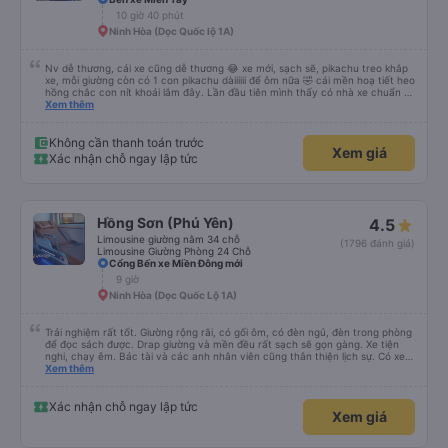
10 giờ 40 phút
Ninh Hòa (Dọc Quốc lộ 1A)
Nv dễ thương, cái xe cũng dễ thương 😂 xe mới, sạch sẽ, pikachu treo khắp
xe, mỗi giường còn có 1 con pikachu dàiiiiii để ôm nữa 🤣 cái mền hoạ tiết heo
hồng chắc con nít khoái lắm đây. Lần đầu tiên mình thấy có nhà xe chuẩn bị
cả bàn chải đánh răng. Có 2 ông bà cụ lên xe còn được nv dẫn tới tận nơi để
Xem thêm
hỗ trợ, nói chung là chu đáo ah.
Không cần thanh toán trước
Xem giá
Xác nhận chỗ ngay lập tức
Hồng Sơn (Phú Yên)
4.5
Limousine giường nằm 34 chỗ
(1796 đánh giá)
Limousine Giường Phòng 24 Chỗ
Cổng Bến xe Miền Đông mới
9 giờ
Ninh Hòa (Dọc Quốc Lộ 1A)
Trải nghiệm rất tốt. Giường rộng rãi, có gối ôm, có đèn ngủ, đèn trong phòng
để đọc sách được. Drap giường và mền đều rất sạch sẽ gọn gàng. Xe tiện
nghi, chạy êm. Bác tài và các anh nhân viên cũng thân thiện lịch sự. Có xe
trung chuyển về nội thành thành phố tuy hoà rất tiện. Giá vé hợp lý. Nói
Xem thêm
chung là mình rất ưng ý, cảm ơn nhà xe.
Xác nhận chỗ ngay lập tức
Xem giá