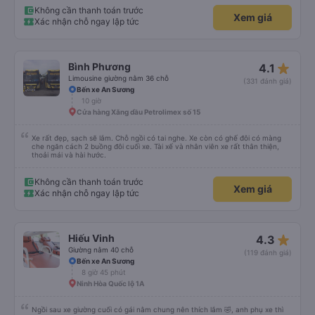
Không cần thanh toán trước
Xem giá
Xác nhận chỗ ngay lập tức
star_rate
Bình Phương
4.1
Limousine giường nằm 36 chỗ
(331 đánh giá)
Bến xe An Sương
10 giờ
Cửa hàng Xăng dầu Petrolimex số 15
Xe rất đẹp, sạch sẽ lắm. Chỗ ngồi có tai nghe. Xe còn có ghế đôi có màng
che ngăn cách 2 buồng đôi cuối xe. Tài xế và nhân viên xe rất thân thiện,
thoải mái và hài hước.
Không cần thanh toán trước
Xem giá
Xác nhận chỗ ngay lập tức
star_rate
Hiếu Vinh
4.3
Giường nằm 40 chỗ
(119 đánh giá)
Bến xe An Sương
8 giờ 45 phút
Ninh Hòa Quốc lộ 1A
Ngồi sau xe giường cuối có gái nằm chung nên thích lắm 🤣, anh phụ xe thì