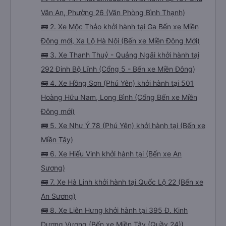
Văn An, Phường 26 (Văn Phòng Bình Thạnh)
🚌 2. Xe Mộc Thảo khởi hành tại Ga Bến xe Miền
Đông mới, Xa Lộ Hà Nội (Bến xe Miền Đông Mới)
🚌 3. Xe Thanh Thuỷ - Quảng Ngãi khởi hành tại
292 Đinh Bộ Lĩnh (Cổng 5 - Bến xe Miền Đông)
🚌 4. Xe Hồng Sơn (Phú Yên) khởi hành tại 501
Hoàng Hữu Nam, Long Bình (Cổng Bến xe Miền
Đông mới)
🚌 5. Xe Như Ý 78 (Phú Yên) khởi hành tại (Bến xe
Miền Tây)
🚌 6. Xe Hiếu Vinh khởi hành tại (Bến xe An
Sương)
🚌 7. Xe Hà Linh khởi hành tại Quốc Lộ 22 (Bến xe
An Sương)
🚌 8. Xe Liên Hưng khởi hành tại 395 Đ. Kinh
Dương Vương (Bến xe Miền Tây (Quầy 24))