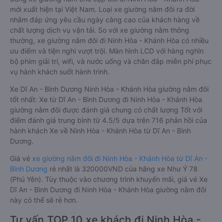
mới xuất hiện tại Việt Nam. Loại xe giường nằm đôi ra đời
nhằm đáp ứng yêu cầu ngày càng cao của khách hàng về
chất lượng dịch vụ vận tải. So với xe giường nằm thông
thường, xe giường nằm đôi đi Ninh Hòa - Khánh Hòa có nhiều
ưu điểm và tiện nghi vượt trội. Màn hình LCD với hàng nghìn
bộ phim giải trí, wifi, và nước uống và chăn đắp miễn phí phục
vụ hành khách suốt hành trình.
Xe Dĩ An - Bình Dương Ninh Hòa - Khánh Hòa giường nằm đôi
tốt nhất: Xe từ Dĩ An - Bình Dương đi Ninh Hòa - Khánh Hòa
giường nằm đôi được đánh giá chung có chất lượng Tốt với
điểm đánh giá trung bình từ 4.5/5 dựa trên 716 phản hồi của
hành khách Xe về Ninh Hòa - Khánh Hòa từ Dĩ An - Bình
Dương.
Giá vé
xe giường nằm đôi đi Ninh Hòa - Khánh Hòa từ Dĩ An -
Bình Dương
rẻ nhất là 320000VND của hãng xe Như Ý 78
(Phú Yên). Tùy thuộc vào chương trình khuyến mãi, giá vé Xe
Dĩ An - Bình Dương đi Ninh Hòa - Khánh Hòa giường nằm đôi
này có thể sẽ rẻ hơn.
Tư vấn TOP 10 xe khách đi Ninh Hòa -