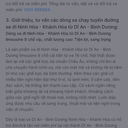
trợ đổi trả vé miễn phí. Tổng đài tư vấn, đặt vé và đổi trả vé
miễn phí:
1900 888684
.
3. Giới thiệu, tư vấn các dòng xe chạy tuyến đường
xe đi Ninh Hòa - Khánh Hòa từ Dĩ An - Bình Dương:
Dòng xe đi Ninh Hòa - Khánh Hòa từ Dĩ An - Bình Dương
limousine 9 chỗ vip, chất lượng cao: Tiện lợi, sang trọng
Là sản phẩm xe đi Ninh Hòa - Khánh Hòa từ Dĩ An - Bình
Dương limousine 9 chỗ cải tiến từ xe 16 chỗ. Nội thất được
làm lại với các ghế bọc da chuẩn Châu Âu, không chỉ êm ái
cho chuyến hành trình xa, mà còn mát mẻ và không hề bị hầm
bí như các ghế bọc da bình thường. Kèm theo các ghế có
nhiều tiện nghi hiện đại như ti-vi, tủ lạnh mini, ổ cắm usb, đèn
đọc sách, hệ thống âm thanh cao cấp. Có vách ngăn riêng
biệt giữa khoang lái và khoang hành khách. Khoảng cách
giữa các ghế ngồi rất thoải mái, không nhồi nhét. Luôn đáp
ứng được nhu cầu về sang trọng, thoải mái và tiện nghi trong
việc di chuyển.
Đây là loại xe Dĩ An - Bình Dương Ninh Hòa - Khánh Hòa có hỗ
trợ đón/trả tận nơi miễn phí tại nội thành Dĩ An - Bình Dương