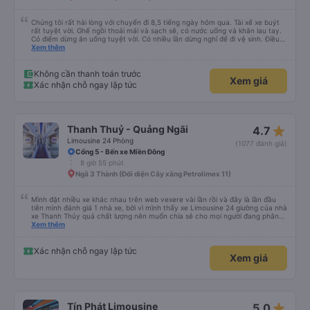
Chúng tôi rất hài lòng với chuyến đi 8,5 tiếng ngày hôm qua. Tài xế xe buýt
rất tuyệt vời. Ghế ngồi thoải mái và sạch sẽ, có nước uống và khăn lau tay.
Có điểm dừng ăn uống tuyệt vời. Có nhiều lần dừng nghỉ để đi vệ sinh. Điều
duy nhất tôi muốn đề xuất để cải thiện là cho phép thanh toán bằng thẻ
Xem thêm
nước ngoài khi đặt vé trên ứng dụng.
Không cần thanh toán trước
Xem giá
Xác nhận chỗ ngay lập tức
star_rate
Thanh Thuỷ - Quảng Ngãi
4.7
Limousine 24 Phòng
(1077 đánh giá)
Cổng 5 - Bến xe Miền Đông
8 giờ 55 phút
Ngã 3 Thành (Đối diện Cây xăng Petrolimex 11)
Mình đặt nhiều xe khác nhau trên web vexere vài lần rồi và đây là lần đầu
tiên mình đánh giá 1 nhà xe, bởi vì mình thấy xe Limousine 24 giường của nhà
xe Thanh Thủy quá chất lượng nên muốn chia sẻ cho mọi người đang phân
vân có nên đi hay không. - Giá vé: 600k/giường/1người. - Giờ giấc: mình đặt
Xem thêm
tuyến SG-QN 18h, nhà xe sẽ gọi cho mình vào sáng sớm ngày đi để xác
nhận, chiều sẽ nhắn tin nói địa điểm và giờ (17h45) có mặt tại BXMĐ để xe
trung chuyển ra chỗ xe lớn, chỗ này là xe đúng giờ lắm, nên nếu đến trễ thì
Xác nhận chỗ ngay lập tức
Xem giá
phải tự bắt grab ra chỗ xe lớn (hình như ngã tư bình phước). - Xe trung
chuyển chở mình tới chỗ cây xăng trên QL13 để chờ xe lớn tới rước, mình
chờ khoảng 30 phút, kế bên có quán cơm tấm, ai chưa ăn tối thì ghé ăn
trong lúc chờ xe cũng được. Tầm 18h45 là xe tới rồi lên xe ngủ thôi. - Tài xế,
lơ xe: mình đánh giá là khá lịch sự và dễ thương, lên xe đọc 3 số cuối điện
thoại là anh lơ xe dẫn lại chỗ nằm luôn, lát sau sẽ đi hỏi từng người xuống chỗ
star_rate
Tín Phát Limousine
5.0
nào để người ta tiện trả khách hoặc trung chuyển. - Tiện nghi trên xe: có