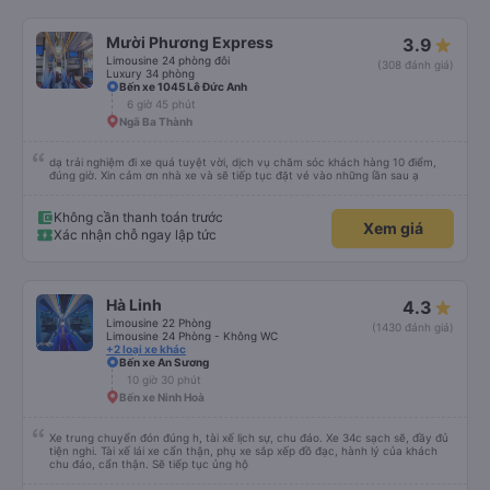
Mười Phương Express
3.9
Limousine 24 phòng đôi
(308 đánh giá)
Luxury 34 phòng
Bến xe 1045 Lê Đức Anh
6 giờ 45 phút
Ngã Ba Thành
dạ trải nghiệm đi xe quá tuyệt vời, dịch vụ chăm sóc khách hàng 10 điểm,
đúng giờ. Xin cảm ơn nhà xe và sẽ tiếp tục đặt vé vào những lần sau ạ
Không cần thanh toán trước
Xem giá
Xác nhận chỗ ngay lập tức
Hà Linh
4.3
Limousine 22 Phòng
(1430 đánh giá)
Limousine 24 Phòng - Không WC
+2 loại xe khác
Bến xe An Sương
10 giờ 30 phút
Bến xe Ninh Hoà
Xe trung chuyển đón đúng h, tài xế lịch sự, chu đáo. Xe 34c sạch sẽ, đầy đủ
tiện nghi. Tài xế lái xe cẩn thận, phụ xe sắp xếp đồ đạc, hành lý của khách
chu đáo, cẩn thận. Sẽ tiếp tục ủng hộ