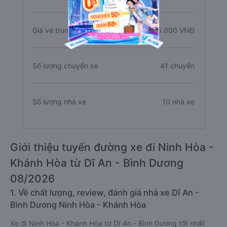
Giá vé trung bình
475.000 VNĐ
Số lượng chuyến xe
41 chuyến
Số lượng nhà xe
10 nhà xe
Giới thiệu tuyến đường xe đi Ninh Hòa -
Khánh Hòa từ Dĩ An - Bình Dương
08/2026
1. Về chất lượng, review, đánh giá nhà xe Dĩ An -
Bình Dương Ninh Hòa - Khánh Hòa
Xe đi Ninh Hòa - Khánh Hòa từ Dĩ An - Bình Dương tốt nhất