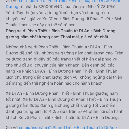
Giá vé
xe limousine đi Phan Thiết - Bình Thuận từ Dĩ An - Bình
Dương
rẻ nhất là 320000VND của hãng xe Như Ý 78 (Phú
Yên). Tùy thuộc vào vị trí ngồi của bạn và chương trình
khuyến mãi, giá vé Xe Dĩ An - Bình Dương đi Phan Thiết - Bình
Thuận limousine này có thể sẽ rẻ hơn
Dòng xe đi Phan Thiết - Bình Thuận từ Dĩ An - Bình Dương
giường nằm chất lượng cao: Thoải mái, giá cả tốt nhất
Những nhà xe đi Phan Thiết - Bình Thuận từ Dĩ An - Bình
Dương đều sở hữu những xe giường nằm chất lượng cao. Trên
xe được trang bị đầy đủ các trang thiết bị hiện đại phục vụ
cho nhu cầu di chuyển của hành khách. Bên cạnh đó, các
hãng xe khách Dĩ An - Bình Dương Phan Thiết - Bình Thuận
luôn chú trọng đến chất lượng dịch vụ, không ngừng cải thiện
để mang đến trải nghiệm hoàn hảo cho hành khách.
Xe Dĩ An - Bình Dương Phan Thiết - Bình Thuận giường nằm
tốt nhất: Xe từ Dĩ An - Bình Dương đi Phan Thiết - Bình Thuận
giường nằm được đánh giá chung chất lượng Tốt với điểm
đánh giá trung bình từ 4.2/5 dựa trên 5794 phản hồi của hành
khách Xe về Phan Thiết - Bình Thuận từ Dĩ An - Bình Dương.
Giá vé
xe giường nằm đi Phan Thiết - Bình Thuận từ Dĩ An -