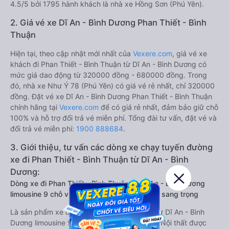
4.5/5 bởi 1795 hành khách là nhà xe Hồng Sơn (Phú Yên).
2. Giá vé xe Dĩ An - Bình Dương Phan Thiết - Bình
Thuận
Hiện tại, theo cập nhật mới nhất của
Vexere.com
, giá vé xe
khách đi Phan Thiết - Bình Thuận từ Dĩ An - Bình Dương có
mức giá dao động từ 320000 đồng - 680000 đồng. Trong
đó, nhà xe Như Ý 78 (Phú Yên) có giá vé rẻ nhất, chỉ 320000
đồng. Đặt vé xe Dĩ An - Bình Dương Phan Thiết - Bình Thuận
chính hãng tại
Vexere.com
để có giá rẻ nhất, đảm bảo giữ chỗ
100% và hỗ trợ đổi trả vé miễn phí. Tổng đài tư vấn, đặt vé và
đổi trả vé miễn phí:
1900 888684
.
3. Giới thiệu, tư vấn các dòng xe chạy tuyến đường
xe đi Phan Thiết - Bình Thuận từ Dĩ An - Bình
Dương:
Dòng xe đi Phan Thiết - Bình Thuận từ Dĩ An - Bình Dương
limousine 9 chỗ vip, chất lượng cao: Tiện lợi, sang trọng
Là sản phẩm xe đi Phan Thiết - Bình Thuận từ Dĩ An - Bình
Dương limousine 9 chỗ cải tiến từ xe 16 chỗ. Nội thất được