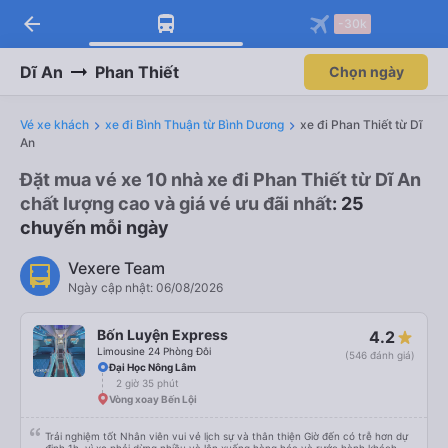
arrow_back
-30k
Dĩ An
Phan Thiết
Chọn ngày
Vé xe khách
xe đi Bình Thuận từ Bình Dương
xe đi Phan Thiết từ Dĩ
An
Đặt mua vé xe 10 nhà xe đi Phan Thiết từ Dĩ An
chất lượng cao và giá vé ưu đãi nhất
: 25
chuyến mỗi ngày
Vexere Team
Ngày cập nhật: 06/08/2026
Bốn Luyện Express
4.2
Limousine 24 Phòng Đôi
(546 đánh giá)
Đại Học Nông Lâm
2 giờ 35 phút
Vòng xoay Bến Lội
Trải nghiệm tốt Nhân viên vui vẻ lịch sự và thân thiện Giờ đến có trễ hơn dự