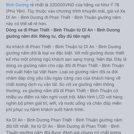
Bình Dương
rẻ nhất là 320000VND của hãng xe Như Ý 78
(Phú Yên). Tùy thuộc vào chương trình khuyến mãi, giá vé Xe
Dĩ An - Bình Dương đi Phan Thiết - Bình Thuận giường nằm
này có thể sẽ rẻ hơn.
Dòng xe đi Phan Thiết - Bình Thuận từ Dĩ An - Bình Dương
giường nằm đôi: Riêng tư, đầy đủ tiện nghi
Xe khách đi Phan Thiết - Bình Thuận từ Dĩ An - Bình Dương
giường nằm đôi là loại xe đặc biệt. Với mỗi giường được thiết
kế như một phòng ngủ khách sạn sang trọng, hiện đại. Đây là
dòng xe giường nằm cho cặp đôi đi Phan Thiết - Bình Thuận
mới xuất hiện tại Việt Nam. Loại xe giường nằm đôi ra đời
nhằm đáp ứng yêu cầu ngày càng cao của khách hàng về
chất lượng dịch vụ vận tải. So với xe giường nằm thông
thường, xe giường nằm đôi đi Phan Thiết - Bình Thuận có
nhiều ưu điểm và tiện nghi vượt trội. Màn hình LCD với hàng
nghìn bộ phim giải trí, wifi, và nước uống và chăn đắp miễn
phí phục vụ hành khách suốt hành trình.
Xe Dĩ An - Bình Dương Phan Thiết - Bình Thuận giường nằm
đôi tốt nhất: Xe từ Dĩ An - Bình Dương đi Phan Thiết - Bình
Thuận giường nằm đôi được đánh giá chung có chất lượng