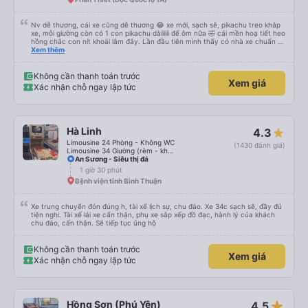
Nv dễ thương, cái xe cũng dễ thương 😂 xe mới, sạch sẽ, pikachu treo khắp
xe, mỗi giường còn có 1 con pikachu dàiiiiii để ôm nữa 🤣 cái mền hoạ tiết heo
hồng chắc con nít khoái lắm đây. Lần đầu tiên mình thấy có nhà xe chuẩn bị
cả bàn chải đánh răng. Có 2 ông bà cụ lên xe còn được nv dẫn tới tận nơi để
Xem thêm
hỗ trợ, nói chung là chu đáo ah.
Không cần thanh toán trước
Xem giá
Xác nhận chỗ ngay lập tức
Hà Linh
4.3
Limousine 24 Phòng - Không WC
(1430 đánh giá)
Limousine 34 Giường (rèm - không WC)
An Sương - Siêu thị đá
1 giờ 30 phút
Bệnh viện tỉnh Bình Thuận
Xe trung chuyển đón đúng h, tài xế lịch sự, chu đáo. Xe 34c sạch sẽ, đầy đủ
tiện nghi. Tài xế lái xe cẩn thận, phụ xe sắp xếp đồ đạc, hành lý của khách
chu đáo, cẩn thận. Sẽ tiếp tục ủng hộ
Không cần thanh toán trước
Xem giá
Xác nhận chỗ ngay lập tức
star_rate
Hồng Sơn (Phú Yên)
4.5