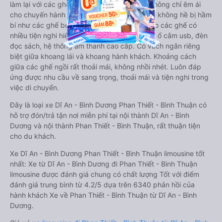
làm lại với các ghế bọc da chuẩn Châu Âu, không chỉ êm ái
cho chuyến hành trình xa, mà còn mát mẻ và không hề bị hầm
bí như các ghế bọc da bình thường. Kèm theo các ghế có
nhiều tiện nghi hiện đại như ti-vi, tủ lạnh mini, ổ cắm usb, đèn
đọc sách, hệ thống âm thanh cao cấp. Có vách ngăn riêng
biệt giữa khoang lái và khoang hành khách. Khoảng cách
giữa các ghế ngồi rất thoải mái, không nhồi nhét. Luôn đáp
ứng được nhu cầu về sang trọng, thoải mái và tiện nghi trong
việc di chuyển.
Đây là loại xe Dĩ An - Bình Dương Phan Thiết - Bình Thuận có
hỗ trợ đón/trả tận nơi miễn phí tại nội thành Dĩ An - Bình
Dương và nội thành Phan Thiết - Bình Thuận, rất thuận tiện
cho du khách.
Xe Dĩ An - Bình Dương Phan Thiết - Bình Thuận limousine tốt
nhất: Xe từ Dĩ An - Bình Dương đi Phan Thiết - Bình Thuận
limousine được đánh giá chung có chất lượng Tốt với điểm
đánh giá trung bình từ 4.2/5 dựa trên 6340 phản hồi của
hành khách Xe về Phan Thiết - Bình Thuận từ Dĩ An - Bình
Dương.