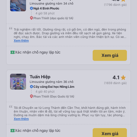
Limousine giường nằm 34 chỗ
(1796 đánh giá)
Ngã 4 Bình Phước
4 giờ 58 phút
Phan Thiết (dọc quốc lộ 1A)
Trải nghiệm rất tốt. Giường rộng rãi, có gối ôm, có đèn ngủ, đèn trong phòng
để đọc sách được. Drap giường và mền đều rất sạch sẽ gọn gàng. Xe tiện
nghi, chạy êm. Bác tài và các anh nhân viên cũng thân thiện lịch sự. Có xe
trung chuyển về nội thành thành phố tuy hoà rất tiện. Giá vé hợp lý. Nói
Xem thêm
chung là mình rất ưng ý, cảm ơn nhà xe.
Xác nhận chỗ ngay lập tức
Xem giá
star_rate
Tuấn Hiệp
4.1
Limousine giường nằm 36 chỗ
(1659 đánh giá)
Cây xăng Đai học Nông Lâm
4 giờ 40 phút
Phan Thiết (Dọc Quốc lộ 1A)
Tôi đi Chuyến xe từ Long Thành đến Cần Thơ, khởi hành đúng giờ, hành trình
êm thuận, nhân viên lễ độ, tài xế vững tay quả thật khiến tôi an tâm, mãn ý.
Đường xa muôn dặm mà lòng chẳng vướng lo. Phục vụ tận tụy, tác phong
nghiêm cẩn, hiếm thấy giữa thời buổi kim tiền vội vã. Xã hội loạn đạo. Xin gửi
Xem thêm
lời tán dương chân thành, kính chúc nhà xe ngày một hưng thịnh, vạn lộ bình
an.”
Xác nhận chỗ ngay lập tức
Xem giá