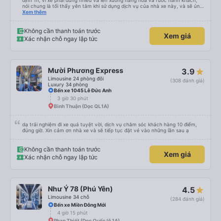
định 1h, vì xe phải dừng nhiều và lên xuống hàng hóa và rước hành khách,
nói chung là tối thấy yên tâm khi sử dụng dịch vụ của nhà xe này, và sẽ ủng
hộ và giới thiệu cho người thân sử dụng dịch vụ của nhà xe này
Xem thêm
Không cần thanh toán trước
Xem giá
Xác nhận chỗ ngay lập tức
Mười Phương Express
3.9
Limousine 24 phòng đôi
(308 đánh giá)
Luxury 34 phòng
Bến xe 1045 Lê Đức Anh
3 giờ 30 phút
Bình Thuận (Dọc QL1A)
dạ trải nghiệm đi xe quá tuyệt vời, dịch vụ chăm sóc khách hàng 10 điểm,
đúng giờ. Xin cảm ơn nhà xe và sẽ tiếp tục đặt vé vào những lần sau ạ
Không cần thanh toán trước
Xem giá
Xác nhận chỗ ngay lập tức
Như Ý 78 (Phú Yên)
4.5
Limousine 34 chỗ
(284 đánh giá)
Bến xe Miền Đông Mới
4 giờ 15 phút
Phan Thiết (Dọc Quốc lộ 1A)