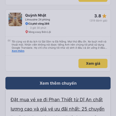
star_rate
Quỳnh Nhật
3.8
Limousine 24 phòng
(319 đánh giá)
Cà phê võng 286
3 giờ 30 phút
Vòng xoay Bến Lội
Tôi cùng vợ đi du lịch từ Sài Gòn ra Đà Nẵng. Mọi thứ đều ổn. Xe buýt mới và
thoải mái. Nhân viên không nói được tiếng Anh nên chúng tôi phải sử dụng
Google Translate. Họ chỉ cho chúng tôi nhà vệ sinh ở đâu và ăn uống ở đâu.
Xe buýt dừng 4 lần trong chuyến đi 16 giờ của chúng tôi. Chúng tôi đến sớm
Xem thêm
hơn dự kiến 3 tiếng. Trải nghiệm đích thực :). Vấn đề chính là công ty đã thay
đổi điểm đón của chúng tôi. Họ gọi cho chúng tôi cả buổi sáng để thông báo
nhưng chúng tôi không hiểu được tiếng Việt. Người quản lý trong khách sạn
Xem giá
của chúng tôi đã giúp đỡ chúng tôi.
Xem thêm chuyến
Đặt mua vé xe đi Phan Thiết từ Dĩ An chất
lượng cao và giá vé ưu đãi nhất: 25 chuyến