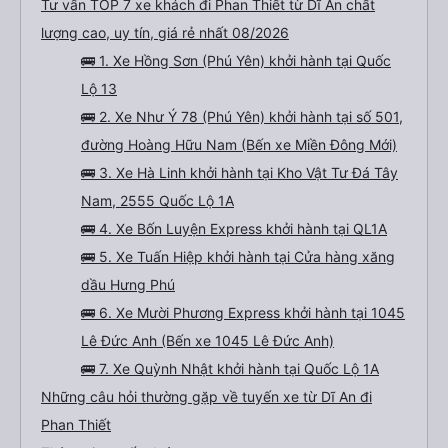
Tư vấn TOP 7 xe khách đi Phan Thiết từ Dĩ An chất
lượng cao, uy tín, giá rẻ nhất 08/2026
🚌 1. Xe Hồng Sơn (Phú Yên) khởi hành tại Quốc
Lộ 13
🚌 2. Xe Như Ý 78 (Phú Yên) khởi hành tại số 501,
đường Hoàng Hữu Nam (Bến xe Miền Đông Mới)
🚌 3. Xe Hà Linh khởi hành tại Kho Vật Tư Đá Tây
Nam, 2555 Quốc Lộ 1A
🚌 4. Xe Bốn Luyện Express khởi hành tại QL1A
🚌 5. Xe Tuấn Hiệp khởi hành tại Cửa hàng xăng
dầu Hưng Phú
🚌 6. Xe Mười Phương Express khởi hành tại 1045
Lê Đức Anh (Bến xe 1045 Lê Đức Anh)
🚌 7. Xe Quỳnh Nhật khởi hành tại Quốc Lộ 1A
Những câu hỏi thường gặp về tuyến xe từ Dĩ An đi
Phan Thiết