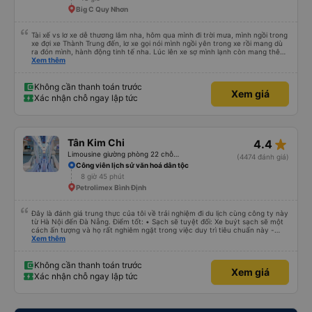
Big C Quy Nhơn
Tài xế vs lơ xe dễ thương lắm nha, hôm qua mình đi trời mưa, mình ngồi trong
xe đợi xe Thành Trung đến, lơ xe gọi nói mình ngồi yên trong xe rồi mang dù
ra đón mình, hành động tinh tế nha. Lúc lên xe sợ mình lạnh còn mang thêm
cho mình cái chăn bông, lúc xuống xe lần nào cũng v, đều book grap, be chở
Xem thêm
mình đến tận nơi luôn, siêu nhiệt tình. Mình đi rất nhiều nhà xe tuyết Khánh
Hoà - SG rồi nhưng nhà xe này là có trải nghiệm tốt nhất, mình mua vé cho
bố mẹ đi, bố mẹ khen không hết lời. Cảm ơn nhà xe Thành Trung nhiều
Không cần thanh toán trước
Xem giá
Xác nhận chỗ ngay lập tức
star_rate
Tân Kim Chi
4.4
Limousine giường phòng 22 chỗ (CABIN) (WC)
(4474 đánh giá)
Công viên lịch sử văn hoá dân tộc
8 giờ 45 phút
Petrolimex Bình Định
Đây là đánh giá trung thực của tôi về trải nghiệm đi du lịch cùng công ty này
từ Hà Nội đến Đà Nẵng. Điểm tốt: • Sạch sẽ tuyệt đối: Xe buýt sạch sẽ một
cách ấn tượng và họ rất nghiêm ngặt trong việc duy trì tiêu chuẩn này -
không được phép ăn trên xe. Đây là lần đầu tiên tôi thấy sự chú trọng đến
Xem thêm
vấn đề sạch sẽ như vậy ở Việt Nam. Mọi thứ bên trong xe buýt đều trông
mới và sạch sẽ. • WiFi đáng tin cậy: WiFi trên xe hoạt động hoàn hảo trong
suốt chuyến đi. • Tùy chọn sạc: Có sẵn cổng sạc USB và USB-C, đây cũng
Không cần thanh toán trước
Xem giá
là lần đầu tiên tôi thấy. • Môi trường yên tĩnh và thanh bình: Họ không bật
Xác nhận chỗ ngay lập tức
đèn không cần thiết hoặc bật nhạc lớn, giúp tôi dễ dàng thư giãn và ngủ
trong suốt hành trình. • Dừng vệ sinh thường xuyên: Họ lên lịch dừng thường
xuyên, tạo sự thuận tiện cho mọi người. Điểm chưa tốt: • Thay đổi địa điểm
đón vào phút chót: Vài giờ trước khi khởi hành, họ thông báo với tôi rằng