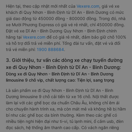
Hiện tại, theo cập nhật mới nhất của
Vexere.com
, giá vé xe
khách đi Quy Nhơn - Bình Định từ Dĩ An - Bình Dương có mức
giá dao động từ 450000 đồng - 800000 đồng. Trong đó, nhà
xe Mười Phương Express có giá vé rẻ nhất, chỉ 450000 đồng.
Đặt vé xe Dĩ An - Bình Dương Quy Nhơn - Bình Định chính
hãng tại
Vexere.com
để có giá rẻ nhất, đảm bảo giữ chỗ 100%
và hỗ trợ đổi trả vé miễn phí. Tổng đài tư vấn, đặt vé và đổi
trả vé miễn phí:
1900 888684
.
3. Giới thiệu, tư vấn các dòng xe chạy tuyến đường
xe đi Quy Nhơn - Bình Định từ Dĩ An - Bình Dương:
Dòng xe đi Quy Nhơn - Bình Định từ Dĩ An - Bình Dương
limousine 9 chỗ vip, chất lượng cao: Tiện lợi, sang trọng
Là sản phẩm xe đi Quy Nhơn - Bình Định từ Dĩ An - Bình
Dương limousine 9 chỗ cải tiến từ xe 16 chỗ. Nội thất được
làm lại với các ghế bọc da chuẩn Châu Âu, không chỉ êm ái
cho chuyến hành trình xa, mà còn mát mẻ và không hề bị hầm
bí như các ghế bọc da bình thường. Kèm theo các ghế có
nhiều tiện nghi hiện đại như ti-vi, tủ lạnh mini, ổ cắm usb, đèn
đọc sách, hệ thống âm thanh cao cấp. Có vách ngăn riêng