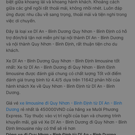
biệt giữa khoang lái và khoang hành khách. Khoảng cách
giữa các ghế ngồi rất thoải mái, không nhồi nhét. Luôn đáp
ứng được nhu cầu về sang trọng, thoải mái và tiện nghi trong
việc di chuyển.
Đây là loại xe Dĩ An - Bình Dương Quy Nhơn - Bình Định có hỗ
trợ đón/trả tận nơi miễn phí tại nội thành Dĩ An - Bình Dương
và nội thành Quy Nhơn - Bình Định, rất thuận tiện cho du
khách.
Xe Dĩ An - Bình Dương Quy Nhơn - Bình Định limousine tốt
nhất: Xe từ Dĩ An - Bình Dương đi Quy Nhơn - Bình Định
limousine được đánh giá chung có chất lượng Tốt với điểm
đánh giá trung bình từ 4.4/5 dựa trên 11642 phản hồi của
hành khách Xe về Quy Nhơn - Bình Định từ Dĩ An - Bình
Dương.
Giá vé
xe limousine đi Quy Nhơn - Bình Định từ Dĩ An - Bình
Dương
rẻ nhất là 450000VND của hãng xe Mười Phương
Express. Tùy thuộc vào vị trí ngồi của bạn và chương trình
khuyến mãi, giá vé Xe Dĩ An - Bình Dương đi Quy Nhơn - Bình
Định limousine này có thể sẽ rẻ hơn
Dòng xe đi Quy Nhơn - Bình Định từ Dĩ An - Bình Dương