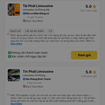
chuyến đi trước của tôi vào tuần trước, không có điểm dừng nghỉ đêm nào
cho đến khoảng 8:00 sáng, điều này khá khó chịu. Có vẻ như lịch trình phụ
star_rate
Tài Phát Limousine
5.0
thuộc vào tài xế, và tôi thực sự hy vọng các điểm dừng sẽ được bố trí đều
đặn hơn trong tương lai. Nhìn chung, tôi hài lòng và sẽ tiếp tục sử dụng dịch
Limousine 24 Phòng Đôi
(1827 đánh giá)
vụ xe buýt giường nằm của công ty này cho các chuyến công tác, vì đây
Bến xe Miền Đông cũ
vẫn là một trong những lựa chọn xe buýt giường nằm thoải mái nhất trên
10 giờ 10 phút
tuyến đường này. Tôi thực sự hy vọng rằng trong tương lai các tài xế sẽ
dừng xe thường xuyên theo lịch trình, đặc biệt là vì tôi dự định sẽ đi tuyến
Big C Quy Nhơn
đường này một lần nữa vào tuần tới.
Sạch sẽ
Lái xe an toàn
+3
Mình đang đánh giá lúc mình vẫn còn đang đi trên xe lun. Đây là lần đầu tiên
mình đi ra Quy Nhơn và mình đã book đại xe Tài Phát vì thấy đánh giá trên
app khá tốt và chất lượng thật sự vượt hơn cả mong đợi của mình. Mình mua
giường đôi và vừa đủ cho 2 người. Nhân viên của nhà xe phải nói là siêu nhiệt
Xem thêm
tình và dễ thương. Trước chuyến đi mình có gọi cho bên tổng đài thì anh
nhân viên hỗ trợ mình nói chuyện siêu nhẹ nhàng và vui vẻ . Lúc mình lên xe
trung chuyển và lên xe lớn thì luôn hỗ trợ xách vali giùm tụi mình. Trên xe thì
Không cần thanh toán trước
Xem giá
có cả bánh và sữa miễn phí cho khách còn chuẩn bị cả thuốc say xe, dép,
Xác nhận chỗ ngay lập tức
mền, gối và đặc biệt là có gối ôm. Nchung là phải chấm nhà xe 10 sao mới
đủ !!!
star_rate
Tín Phát Limousine
5.0
Limousine 24 Phòng
(126 đánh giá)
Văn Phòng Bình Thạnh
8 giờ 45 phút
Big C Quy Nhơn
Một Trãi nghiệm tuyệt vời với nhà xe mới mà mấy bạn nên tham khảo: +
Nhân viên và tài xế gọi xác nhận 2 3 lần yên tâm hẵng luôn nè + Tài xế đón
đúng giờ mình ra chờ có 10p là xe đón luôn không phải 30 1 tiếng gọi trước
đợi cực + Xe mới, xịn, thơm và Đặt biệt là cực kỳ ưng mền gối trên xe luôn
Xem thêm