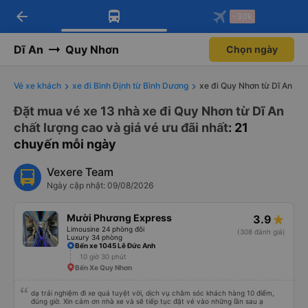
arrow_back
Tải app Vexere ngay!
Tải app Vexere
-30k
Mở app
Mở app
Nhận ưu đãi thành viên độc
-30k/ghế khi đặt vé máy bay qua
quyền
app
Dĩ An
Quy Nhơn
Chọn ngày
Vé xe khách
xe đi Bình Định từ Bình Dương
xe đi Quy Nhơn từ Dĩ An
Đặt mua vé xe 13 nhà xe đi Quy Nhơn từ Dĩ An
chất lượng cao và giá vé ưu đãi nhất
: 21
chuyến mỗi ngày
Vexere Team
Ngày cập nhật: 09/08/2026
Mười Phương Express
3.9
Limousine 24 phòng đôi
(308 đánh giá)
Luxury 34 phòng
Bến xe 1045 Lê Đức Anh
10 giờ 30 phút
Bến Xe Quy Nhơn
dạ trải nghiệm đi xe quá tuyệt vời, dịch vụ chăm sóc khách hàng 10 điểm,
đúng giờ. Xin cảm ơn nhà xe và sẽ tiếp tục đặt vé vào những lần sau ạ