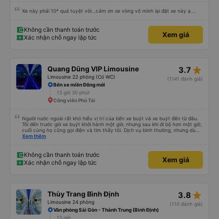
Xe này phải 10* quá tuyệt vời...cảm ơn xe vòng vô mình lại đặt xe này ạ....
Không cần thanh toán trước
Xem giá
Xác nhận chỗ ngay lập tức
star_rate
Quang Dũng VIP Limousine
3.7
Limousine 22 phòng (Có WC)
(1141 đánh giá)
Bến xe miền Đông mới
13 giờ 30 phút
Công viên Phú Tài
Người nước ngoài rất khó hiểu vị trí của bến xe buýt và xe buýt đến từ đâu.
Tôi đến trước giờ xe buýt khởi hành một giờ, nhưng sau khi đi bộ hơn một giờ,
cuối cùng họ cũng gọi điện và tìm thấy tôi. Dịch vụ bình thường, nhưng dù
sao thì tôi ngủ ngon hơn ở khách sạn vì tôi rất thoải mái. Sẽ tuyệt hơn nếu
Xem thêm
tiếng còi xe bớt to hơn. Nhưng tôi thích nó nên tôi cho điểm tối đa. Cảm ơn
bạn rất nhiều.
Không cần thanh toán trước
Xem giá
Xác nhận chỗ ngay lập tức
star_rate
Thùy Trang Bình Định
3.8
Limousine 24 phòng
(110 đánh giá)
Văn phòng Sài Gòn - Thành Trung (Bình Định)
13 giờ