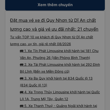
điểm đón đã được thay đổi sang một địa điểm xa hơn khoảng 30 phút. Tuy
nhiên, họ đã đền bù cho tôi 100.000 VND, tôi thấy công bằng. • Tài xế không
Xem thêm chuyến
thân thiện: Tài xế không thực sự thân thiện hoặc hữu ích, nhưng không đến
mức không thể chịu nổi. • Xe buýt quá đông ở Đà Nẵng: Khi chúng tôi
chuyển sang xe buýt khác để đến khách sạn của mình ở Đà Nẵng, xe quá
đông và tôi phải ngồi trên một chiếc ghế nhựa ở lối đi giữa, điều này không lý
tưởng. Nhìn chung: Mặc dù có một vài bất tiện nhỏ, tôi đã có trải nghiệm
Đặt mua vé xe đi Quy Nhơn từ Dĩ An chất
tích cực với công ty này. Đây là dịch vụ xe buýt tốt nhất mà tôi từng sử
dụng ở Việt Nam. Sự sạch sẽ, thoải mái và yên tĩnh tạo nên sự khác biệt
đáng kể và tôi sẽ giới thiệu dịch vụ này cho bất kỳ ai đi tuyến đường này.
lượng cao và giá vé ưu đãi nhất: 21 chuyến
Tư vấn TOP 10 xe khách đi Quy Nhơn từ Dĩ An chất
lượng cao, uy tín, giá rẻ nhất 08/2026
🚌 1. Xe Tín Phát Limousine khởi hành tại 181 Chu
Văn An, Phường 26 (Văn Phòng Bình Thạnh)
🚌 2. Xe Tài Phát Limousine khởi hành tại 292 Đinh
Bộ Lĩnh (Bến xe Miền Đông cũ)
🚌 3. Xe Ba Quy khởi hành tại 834 Quốc lộ 13
(834 Quốc lộ 13)
🚌 4. Xe Trọng Thủy Limousine khởi hành tại Quốc
Lộ 1A, Trung Mỹ Tây, Quận 12
🚌 5. Xe Thanh Thuỷ - Quảng Ngãi khởi hành tại