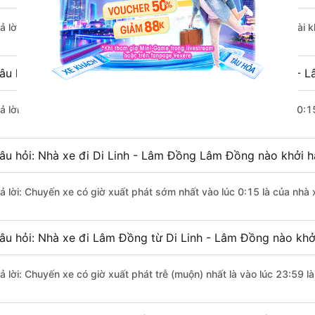
rả lời: Đoạn đường đi Lâm Đồng từ Di Linh - Lâm Đồng có chiều dài 
âu hỏi: Mỗi ngày có bao nhiêu chuyến xe khách Di Linh -
rả lời: Trung bình mỗi ngày có khoảng 225 chuyến xe bắt đầu từ 0:1
âu hỏi: Nhà xe đi Di Linh - Lâm Đồng Lâm Đồng nào khởi 
rả lời: Chuyến xe có giờ xuất phát sớm nhất vào lúc 0:15 là của nhà 
âu hỏi: Nhà xe đi Lâm Đồng từ Di Linh - Lâm Đồng nào khởi
rả lời: Chuyến xe có giờ xuất phát trễ (muộn) nhất là vào lúc 23:59 l