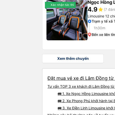
Ngọc Hồng 
Xác nhận tức thì
4.9
star
(7 đán
Limousine 12 ch
Trạm y tế xã
1h30m
Bến xe liên tỉ
Xem thêm chuyến
Đặt mua vé xe đi Lâm Đồng từ D
Tư vấn TOP 3 xe khách đi Lâm Đồng từ Di
🚌 1. Xe Ngọc Hồng Limousine khởi
🚌 2. Xe Phong Phú khởi hành tạ
🚌 3. Xe Điền Linh Limousine khởi 