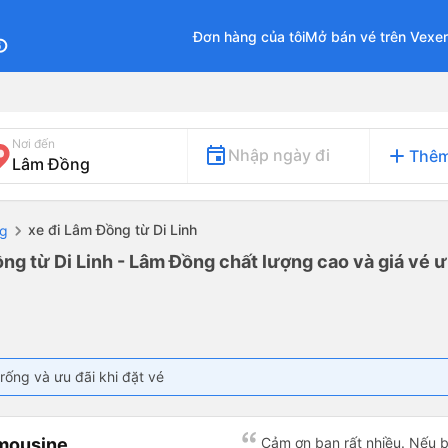
Đơn hàng của tôi
Mở bán vé trên Vexe
fo
Nơi đến
add
Nhập ngày đi
Thêm
xe đi Lâm Đồng từ Di Linh
ng
ng từ Di Linh - Lâm Đồng chất lượng cao và giá vé ư
rống và ưu đãi khi đặt vé
imousine
Cảm ơn bạn rất nhiều. Nếu 