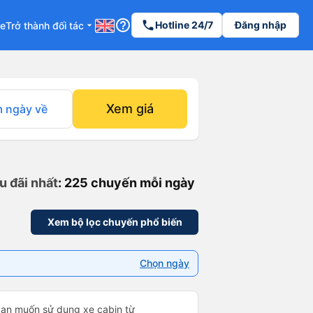
help_outline
phone
Hotline 24/7
Đăng nhập
re
Trở thành đối tác
arrow_drop_down
Xem giá
 ngày về
u đãi nhất
: 225 chuyến mỗi ngày
Xem bộ lọc chuyến phổ biến
Chọn ngày
bạn muốn sử dụng xe cabin từ