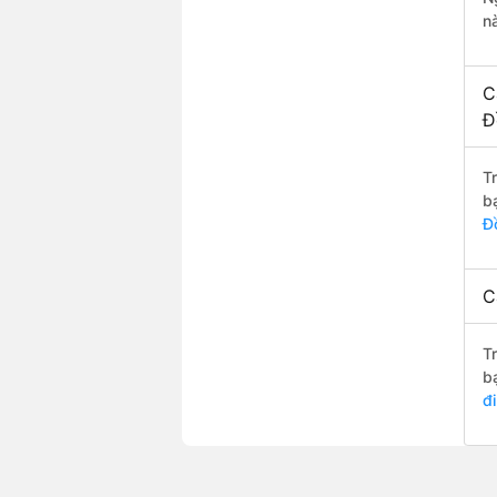
n
C
Đ
T
b
Đ
C
T
b
đ