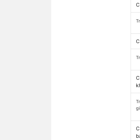
C
T
C
Tr
C
k
T
gi
C
b