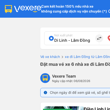
Cam kết hoàn 150% nếu nhà xe

không cung cấp dịch vụ vận chuyển (*)
in
Nơi xuất phát
import_export
Vé xe khách
xe đi Lâm Đồng từ Lâm Đồ
Đặt mua vé xe 6 nhà xe đi Lâm Đồ
Vexere Team
Ngày cập nhật: 06/08/2026
Chọn ngày đi để xem giá vé, số ghế t
info
Điền Linh L