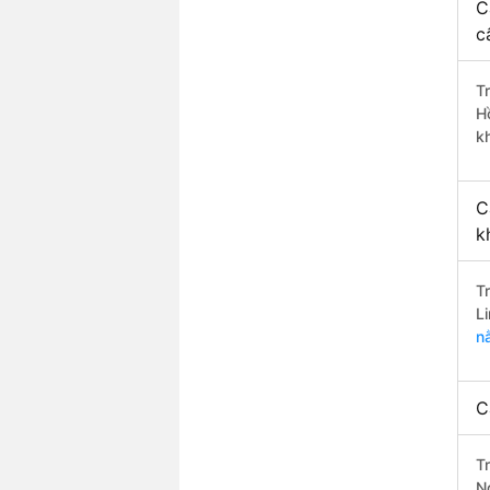
C
c
T
H
k
C
k
T
L
n
C
T
N