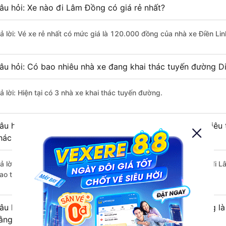
âu hỏi: Xe nào đi Lâm Đồng có giá rẻ nhất?
rả lời: Vé xe rẻ nhất có mức giá là 120.000 đồng của nhà xe Điền Lin
âu hỏi: Có bao nhiêu nhà xe đang khai thác tuyến đường D
ả lời: Hiện tại có 3 nhà xe khai thác tuyến đường.
âu hỏi: Từ Di Linh - Lâm Đồng đi Lâm Đồng mất bao nhiêu 
hách?
rả lời: Thời gian di chuyển bằng xe khách từ Di Linh - Lâm Đồng đi 
ao thông thuận lợi.
âu hỏi: Khoảng cách từ Di Linh - Lâm Đồng đi Lâm Đồng là
ằng xe khách?