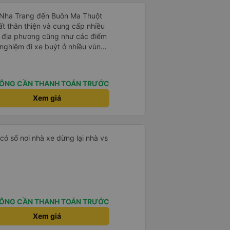
ừ Nha Trang đến Buôn Ma Thuột
ất thân thiện và cung cấp nhiều
óa địa phương cũng như các điểm
nghiệm đi xe buýt ở nhiều vùng
am trước đây của chúng tôi khá
g làm mọi cách để vượt qua
 Tài xế này là người lái xe an
ÔNG CẦN THANH TOÁN TRƯỚC
 gặp. Chúng tôi rất khuyến khích
 của Thai Son.
Xem giá
,có số nơi nhà xe dừng lại nhà vs
ÔNG CẦN THANH TOÁN TRƯỚC
Xem giá