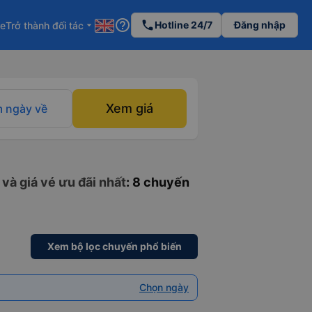
help_outline
phone
Hotline 24/7
Đăng nhập
re
Trở thành đối tác
arrow_drop_down
Xem giá
 ngày về
và giá vé ưu đãi nhất
: 8 chuyến
Xem bộ lọc chuyến phổ biến
Chọn ngày