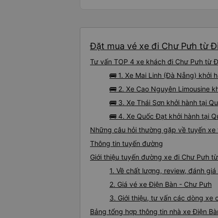
Đặt mua vé xe đi Chư Pưh từ Đi
Tư vấn TOP 4 xe khách đi Chư Pưh từ Đi
🚌 1. Xe Mai Linh (Đà Nẵng) khởi 
🚌 2. Xe Cao Nguyên Limousine k
🚌 3. Xe Thái Sơn khởi hành tại Qu
🚌 4. Xe Quốc Đạt khởi hành tại
Những câu hỏi thường gặp về tuyến xe 
Thông tin tuyến đường
Giới thiệu tuyến đường xe đi Chư Pưh t
1. Về chất lượng, review, đánh gi
2. Giá vé xe Điện Bàn - Chư Pưh
3. Giới thiệu, tư vấn các dòng x
Bảng tổng hợp thông tin nhà xe Điện B