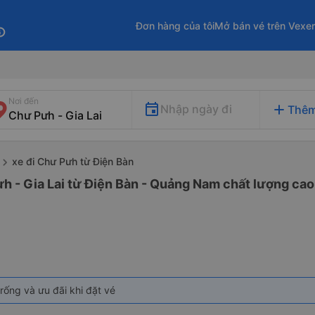
Đơn hàng của tôi
Mở bán vé trên Vexe
fo
Nơi đến
add
Nhập ngày đi
Thêm
xe đi Chư Pưh từ Điện Bàn
h - Gia Lai từ Điện Bàn - Quảng Nam chất lượng cao 
rống và ưu đãi khi đặt vé