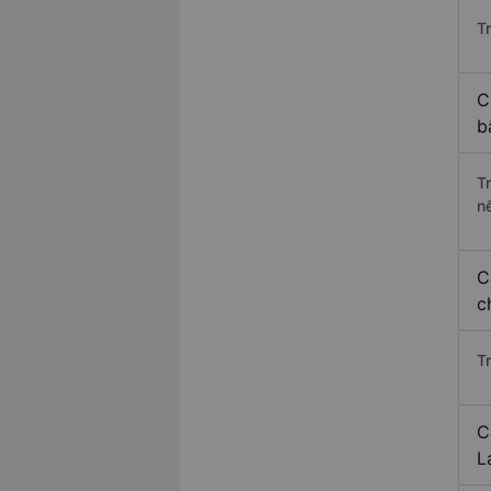
Tr
C
b
T
n
C
c
T
C
L