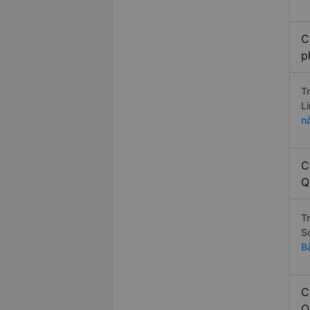
C
p
T
L
n
C
Q
T
S
B
C
Q