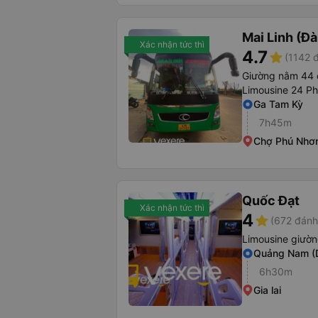
Mai Linh (Đ
Xác nhận tức thì
4.7
star
(1142 
Giường nằm 44 
Limousine 24 P
Ga Tam Kỳ
7h45m
Chợ Phú Nhơ
Quốc Đạt
Xác nhận tức thì
4
star
(672 đánh
Limousine giườ
Quảng Nam (
6h30m
Gia lai