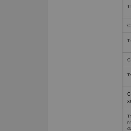
T
C
T
C
T
C
x
T
n
đ