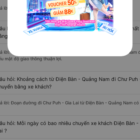
ả lời: Hiện tại có 4 nhà xe khai thác tuyến đường.
âu hỏi: Từ Điện Bàn - Quảng Nam đi Chư Pưh - Gia Lai mất 
ằng xe khách?
rả lời: Thời gian di chuyển bằng xe khách từ Điện Bàn - Quảng Nam đ
ếu mật độ giao thông thuận lợi.
âu hỏi: Khoảng cách từ Điện Bàn - Quảng Nam đi Chư Pưh -
huyển bằng xe khách?
rả lời: Đoạn đường đi Chư Pưh - Gia Lai từ Điện Bàn - Quảng Nam có
âu hỏi: Mỗi ngày có bao nhiêu chuyến xe khách Điện Bàn 
ai ?