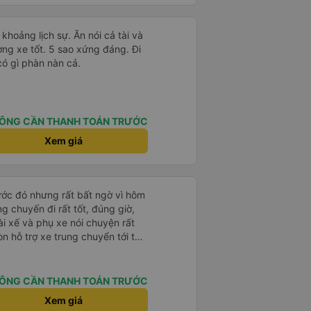
 khoảng lịch sự. Ăn nói cả tài và
ng xe tốt. 5 sao xứng đáng. Đi
có gì phàn nàn cả.
ÔNG CẦN THANH TOÁN TRƯỚC
Xem giá
rước đó nhưng rất bất ngờ vì hôm
ng chuyến đi rất tốt, đúng giờ,
tài xế và phụ xe nói chuyện rất
òn hỗ trợ xe trung chuyển tới tận
g nhà xe duy trì được chất lượng
ÔNG CẦN THANH TOÁN TRƯỚC
Xem giá