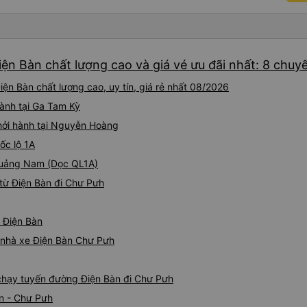
ện Bàn chất lượng cao và giá vé ưu đãi nhất: 8 chuy
ện Bàn chất lượng cao, uy tín, giá rẻ nhất 08/2026
hành tại Ga Tam Kỳ
hởi hành tại Nguyễn Hoàng
ốc lộ 1A
 Quảng Nam (Dọc QL1A)
từ Điện Bàn đi Chư Pưh
ừ Điện Bàn
á nhà xe Điện Bàn Chư Pưh
e chạy tuyến đường Điện Bàn đi Chư Pưh
àn - Chư Pưh