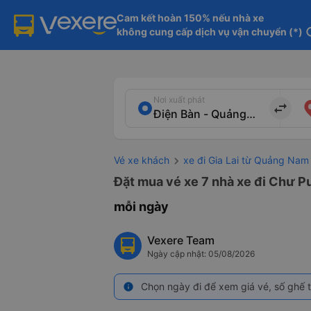
Cam kết hoàn 150% nếu nhà xe

không cung cấp dịch vụ vận chuyển (*)
in
Nơi xuất phát
import_export
Vé xe khách
xe đi Gia Lai từ Quảng Nam
Đặt mua vé xe 7 nhà xe đi Chư Pư
mỗi ngày
Vexere Team
Ngày cập nhật: 05/08/2026
Chọn ngày đi để xem giá vé, số ghế t
info