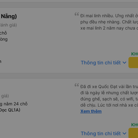
à Nẵng)
Đi mai linh nhiều. Ưng nhất ở
phụ đều nhẹ nhàng. Chất lượ
đánh giá)
xe mai linh 2 năm nay chưa 
chỗ
hòng
KH
n
keyboard_arrow_down
Thông tin chi tiết
Đã đi xe Quốc Đạt vài lần t
đi là ngày lễ nhưng chất lượ
 giá)
đúng ghế, sạch sẽ, có wifi, 
ng nằm 24 chỗ
dễ chịu. Lúc tới nơi nhà xe c
Dọc QL1A)
nhà. 10đ cho nhà xe, hy vọn
Xem thêm
này. Cảm ơn
KH
keyboard_arrow_down
Thông tin chi tiết