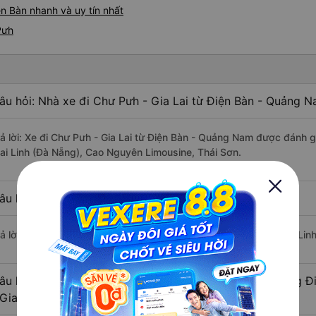
n Bàn nhanh và uy tín nhất
Pưh
âu hỏi: Nhà xe đi Chư Pưh - Gia Lai từ Điện Bàn - Quảng N
rả lời: Xe đi Chư Pưh - Gia Lai từ Điện Bàn - Quảng Nam được đánh g
ai Linh (Đà Nẵng), Cao Nguyên Limousine, Thái Sơn.
âu hỏi: Xe nào đi Chư Pưh - Gia Lai có giá rẻ nhất?
rả lời: Vé xe rẻ nhất có mức giá là 350.000 đồng của nhà xe Mai Lin
âu hỏi: Có bao nhiêu nhà xe đang khai thác tuyến đường 
 Gia Lai ?