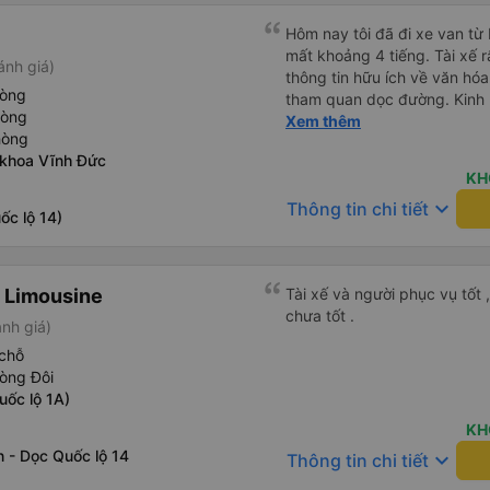
Hôm nay tôi đã đi xe van t
mất khoảng 4 tiếng. Tài xế r
ánh giá)
thông tin hữu ích về văn h
hòng
tham quan dọc đường. Kinh 
hòng
khác nhau trên khắp Việt N
Xem thêm
hòng
đáng sợ vì các tài xế thườn
 khoa Vĩnh Đức
những đoạn đường tắc nghẽn.
KH
toàn nhất mà chúng tôi từng
keyboard_arrow_down
Thông tin chi tiết
sử dụng dịch vụ vận chuyển
ốc lộ 14)
 Limousine
Tài xế và người phục vụ tốt 
chưa tốt .
nh giá)
chỗ
òng Đôi
uốc lộ 1A)
KH
 - Dọc Quốc lộ 14
keyboard_arrow_down
Thông tin chi tiết