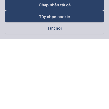
Chấp nhận tất cả
Tùy chọn cookie
Từ chối
Theo dõi chúng tôi trên
Facebook
Tiktok
Youtube
Công ty TNHH Thương Mại Dịch Vụ Vexere
Địa chỉ đăng ký kinh doanh: 8C Chữ Đồng Tử, Phường Tân
Sơn Nhất, TP. Hồ Chí Minh, Việt Nam
Địa chỉ
:
Lầu 2, toà nhà H3 Circo Hoàng Diệu, 384 Hoàng Diệu,
Phường Khánh Hội, TP Hồ Chí Minh, Việt Nam
Tầng 3, toà nhà 101 Láng Hạ, 101 Láng Hạ, Phường Láng, TP.
Hà Nội, Việt Nam
Giấy chứng nhận ĐKKD số 0315133726 do Sở KH và ĐT TP.
Hồ Chí Minh cấp lần đầu ngày 27/6/2018
Bản quyền © 2025 thuộc về Vexere.com