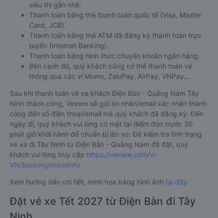
siêu thị gần nhà.
Thanh toán bằng thẻ thanh toán quốc tế (Visa, Master
Card, JCB).
Thanh toán bằng thẻ ATM đã đăng ký thanh toán trực
tuyến (Internet Banking).
Thanh toán bằng hình thức chuyển khoản ngân hàng.
Bên cạnh đó, quý khách cũng có thể thanh toán vé
thông qua các ví Momo, ZaloPay, AirPay, VNPay,…
Sau khi thanh toán vé xe khách Điện Bàn - Quảng Nam Tây
Ninh thành công, Vexere sẽ gửi tin nhắn/email xác nhận thành
công đến số điện thoại/email mà quý khách đã đăng ký. Đến
ngày đi, quý khách vui lòng có mặt tại điểm đón trước 30
phút giờ khởi hành để chuẩn bị lên xe. Để kiểm tra tình trạng
vé xe đi Tây Ninh từ Điện Bàn - Quảng Nam đã đặt, quý
khách vui lòng truy cập
https://vexere.com/vi-
VN/booking/ticketinfo
Xem hướng dẫn chi tiết, minh họa bằng hình ảnh
tại đây.
Đặt vé xe Tết 2027 từ Điện Bàn đi Tây
Ninh