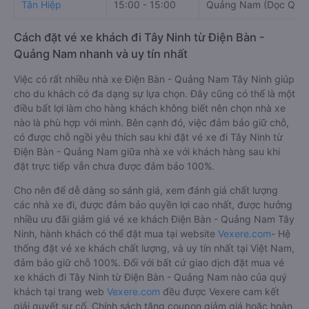
Tân Hiệp
15:00 - 15:00
Quảng Nam (Dọc QL1
Cách đặt vé xe khách đi Tây Ninh từ Điện Bàn -
Quảng Nam nhanh và uy tín nhất
Việc có rất nhiều nhà xe Điện Bàn - Quảng Nam Tây Ninh giúp
cho du khách có đa dạng sự lựa chọn. Đây cũng có thể là một
điều bất lợi làm cho hàng khách không biết nên chọn nhà xe
nào là phù hợp với mình. Bên cạnh đó, việc đảm bảo giữ chỗ,
có được chỗ ngồi yêu thích sau khi đặt vé xe đi Tây Ninh từ
Điện Bàn - Quảng Nam giữa nhà xe với khách hàng sau khi
đặt trực tiếp vẫn chưa được đảm bảo 100%.
Cho nên để dễ dàng so sánh giá, xem đánh giá chất lượng
các nhà xe đi, được đảm bảo quyền lợi cao nhất, được hưởng
nhiều ưu đãi giảm giá vé xe khách Điện Bàn - Quảng Nam Tây
Ninh, hành khách có thể đặt mua tại website
Vexere.com
- Hệ
thống đặt vé xe khách chất lượng, và uy tín nhất tại Việt Nam,
đảm bảo giữ chỗ 100%. Đối với bất cứ giao dịch đặt mua vé
xe khách đi Tây Ninh từ Điện Bàn - Quảng Nam nào của quý
khách tại trang web
Vexere.com
đều được Vexere cam kết
giải quyết sự cố. Chính sách tặng coupon giảm giá hoặc hoàn