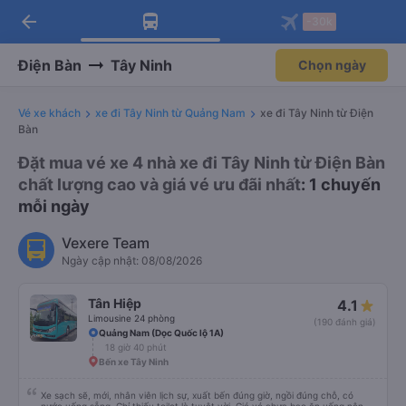
arrow_back
Tải app Vexere ngay!
Tải app Vexere
-30k
Mở app
Mở app
Nhận ưu đãi thành viên độc
-30k/ghế khi đặt vé máy bay qua
quyền
app
Điện Bàn
Tây Ninh
Chọn ngày
Vé xe khách
xe đi Tây Ninh từ Quảng Nam
xe đi Tây Ninh từ Điện
Bàn
Đặt mua vé xe 4 nhà xe đi Tây Ninh từ Điện Bàn
chất lượng cao và giá vé ưu đãi nhất
: 1 chuyến
mỗi ngày
Vexere Team
Ngày cập nhật: 08/08/2026
Tân Hiệp
4.1
Limousine 24 phòng
(190 đánh giá)
Quảng Nam (Dọc Quốc lộ 1A)
18 giờ 40 phút
Bến xe Tây Ninh
Xe sạch sẽ, mới, nhân viên lịch sự, xuất bến đúng giờ, ngồi đúng chỗ, có