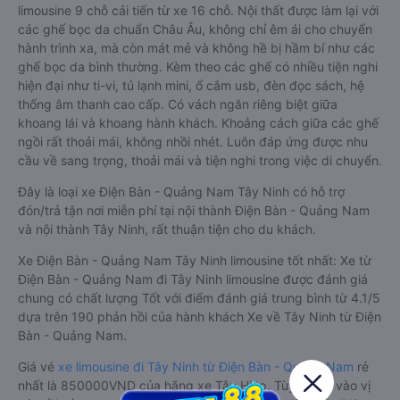
limousine 9 chỗ cải tiến từ xe 16 chỗ. Nội thất được làm lại với
các ghế bọc da chuẩn Châu Âu, không chỉ êm ái cho chuyến
hành trình xa, mà còn mát mẻ và không hề bị hầm bí như các
ghế bọc da bình thường. Kèm theo các ghế có nhiều tiện nghi
hiện đại như ti-vi, tủ lạnh mini, ổ cắm usb, đèn đọc sách, hệ
thống âm thanh cao cấp. Có vách ngăn riêng biệt giữa
khoang lái và khoang hành khách. Khoảng cách giữa các ghế
ngồi rất thoải mái, không nhồi nhét. Luôn đáp ứng được nhu
cầu về sang trọng, thoải mái và tiện nghi trong việc di chuyển.
Đây là loại xe Điện Bàn - Quảng Nam Tây Ninh có hỗ trợ
đón/trả tận nơi miễn phí tại nội thành Điện Bàn - Quảng Nam
và nội thành Tây Ninh, rất thuận tiện cho du khách.
Xe Điện Bàn - Quảng Nam Tây Ninh limousine tốt nhất: Xe từ
Điện Bàn - Quảng Nam đi Tây Ninh limousine được đánh giá
chung có chất lượng Tốt với điểm đánh giá trung bình từ 4.1/5
dựa trên 190 phản hồi của hành khách Xe về Tây Ninh từ Điện
Bàn - Quảng Nam.
Giá vé
xe limousine đi Tây Ninh từ Điện Bàn - Quảng Nam
rẻ
nhất là 850000VND của hãng xe Tân Hiệp. Tùy thuộc vào vị