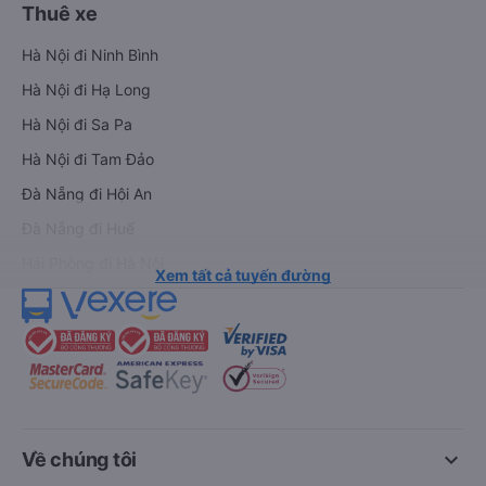
Thuê xe
Hà Nội đi Ninh Bình
Hà Nội đi Hạ Long
Hà Nội đi Sa Pa
Hà Nội đi Tam Đảo
Đà Nẵng đi Hội An
Đà Nẵng đi Huế
Hải Phòng đi Hà Nội
Xem tất cả tuyến đường
keyboard_arrow_down
Về chúng tôi