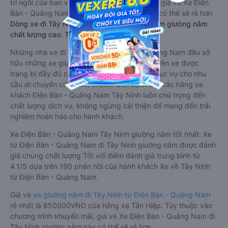
trí ngồi của bạn và chương trình khuyến mãi, giá vé Xe Điện
Bàn - Quảng Nam đi Tây Ninh limousine này có thể sẽ rẻ hơn
Dòng xe đi Tây Ninh từ Điện Bàn - Quảng Nam giường nằm
chất lượng cao: Thoải mái, giá cả tốt nhất
Những nhà xe đi Tây Ninh từ Điện Bàn - Quảng Nam đều sở
hữu những xe giường nằm chất lượng cao. Trên xe được
trang bị đầy đủ các trang thiết bị hiện đại phục vụ cho nhu
cầu di chuyển của hành khách. Bên cạnh đó, các hãng xe
khách Điện Bàn - Quảng Nam Tây Ninh luôn chú trọng đến
chất lượng dịch vụ, không ngừng cải thiện để mang đến trải
nghiệm hoàn hảo cho hành khách.
Xe Điện Bàn - Quảng Nam Tây Ninh giường nằm tốt nhất: Xe
từ Điện Bàn - Quảng Nam đi Tây Ninh giường nằm được đánh
giá chung chất lượng Tốt với điểm đánh giá trung bình từ
4.1/5 dựa trên 190 phản hồi của hành khách Xe về Tây Ninh
từ Điện Bàn - Quảng Nam.
Giá vé
xe giường nằm đi Tây Ninh từ Điện Bàn - Quảng Nam
rẻ nhất là 850000VND của hãng xe Tân Hiệp. Tùy thuộc vào
chương trình khuyến mãi, giá vé Xe Điện Bàn - Quảng Nam đi
Tây Ninh giường nằm này có thể sẽ rẻ hơn.