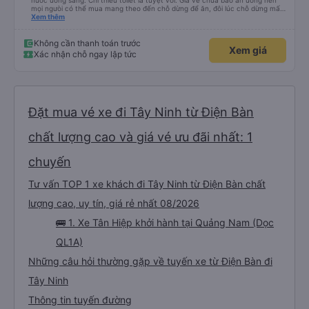
nước uống sẵng. Chỉ thiếu toilet là tuyệt vời. Giá vé chưa bao ăn uống nên
mọi ngưòi có thể mua mang theo đến chỗ dừng để ăn, đôi lúc chỗ dừng mấy
món bạn ko thích hoặc giá cả hơi cao! Còn lại nhà xe rất ok, nên đi.
Xem thêm
Không cần thanh toán trước
Xem giá
Xác nhận chỗ ngay lập tức
Đặt mua vé xe đi Tây Ninh từ Điện Bàn
chất lượng cao và giá vé ưu đãi nhất: 1
chuyến
Tư vấn TOP 1 xe khách đi Tây Ninh từ Điện Bàn chất
lượng cao, uy tín, giá rẻ nhất 08/2026
🚌 1. Xe Tân Hiệp khởi hành tại Quảng Nam (Dọc
QL1A)
Những câu hỏi thường gặp về tuyến xe từ Điện Bàn đi
Tây Ninh
Thông tin tuyến đường