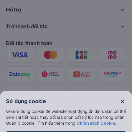
keyboard_arrow_down
Hỗ trợ
keyboard_arrow_down
Trở thành đối tác
Đối tác thanh toán
close
Sử dụng cookie
Vexere dùng cookie để website hoạt động ổn định. Bạn có thể
xem chi tiết hoặc thay đổi lựa chọn bất kỳ lúc nào trong phần
Quản lý cookie. Tìm hiểu thêm trong
Chính sách Cookie
.