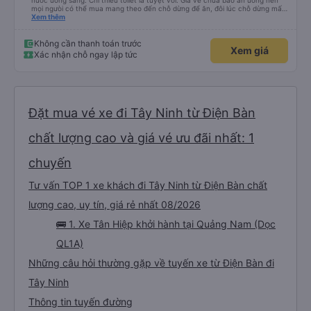
nước uống sẵng. Chỉ thiếu toilet là tuyệt vời. Giá vé chưa bao ăn uống nên
mọi ngưòi có thể mua mang theo đến chỗ dừng để ăn, đôi lúc chỗ dừng mấy
món bạn ko thích hoặc giá cả hơi cao! Còn lại nhà xe rất ok, nên đi.
Xem thêm
Không cần thanh toán trước
Xem giá
Xác nhận chỗ ngay lập tức
Đặt mua vé xe đi Tây Ninh từ Điện Bàn
chất lượng cao và giá vé ưu đãi nhất: 1
chuyến
Tư vấn TOP 1 xe khách đi Tây Ninh từ Điện Bàn chất
lượng cao, uy tín, giá rẻ nhất 08/2026
🚌 1. Xe Tân Hiệp khởi hành tại Quảng Nam (Dọc
QL1A)
Những câu hỏi thường gặp về tuyến xe từ Điện Bàn đi
Tây Ninh
Thông tin tuyến đường