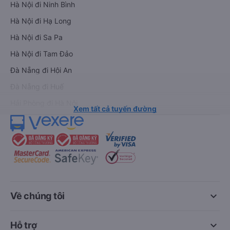
Hà Nội đi Ninh Bình
Hà Nội đi Hạ Long
Hà Nội đi Sa Pa
Hà Nội đi Tam Đảo
Đà Nẵng đi Hội An
Đà Nẵng đi Huế
Hải Phòng đi Hà Nội
Xem tất cả tuyến đường
keyboard_arrow_down
Về chúng tôi
keyboard_arrow_down
Hỗ trợ