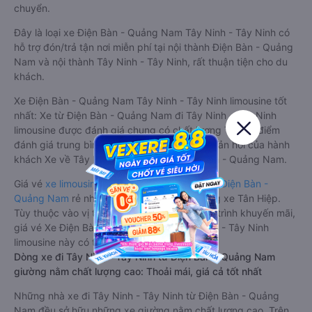
chuyển.
Đây là loại xe Điện Bàn - Quảng Nam Tây Ninh - Tây Ninh có
hỗ trợ đón/trả tận nơi miễn phí tại nội thành Điện Bàn - Quảng
Nam và nội thành Tây Ninh - Tây Ninh, rất thuận tiện cho du
khách.
Xe Điện Bàn - Quảng Nam Tây Ninh - Tây Ninh limousine tốt
nhất: Xe từ Điện Bàn - Quảng Nam đi Tây Ninh - Tây Ninh
limousine được đánh giá chung có chất lượng Tốt với điểm
đánh giá trung bình từ 4.1/5 dựa trên 190 phản hồi của hành
khách Xe về Tây Ninh - Tây Ninh từ Điện Bàn - Quảng Nam.
Giá vé
xe limousine đi Tây Ninh - Tây Ninh từ Điện Bàn -
Quảng Nam
rẻ nhất là 850000VND của hãng xe Tân Hiệp.
Tùy thuộc vào vị trí ngồi của bạn và chương trình khuyến mãi,
giá vé Xe Điện Bàn - Quảng Nam đi Tây Ninh - Tây Ninh
limousine này có thể sẽ rẻ hơn
Dòng xe đi Tây Ninh - Tây Ninh từ Điện Bàn - Quảng Nam
giường nằm chất lượng cao: Thoải mái, giá cả tốt nhất
Những nhà xe đi Tây Ninh - Tây Ninh từ Điện Bàn - Quảng
Nam đều sở hữu những xe giường nằm chất lượng cao. Trên