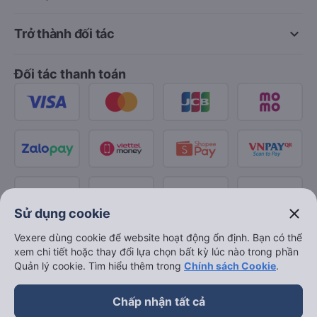
keyboard_arrow_down
Trở thành đối tác
Đối tác thanh toán
close
Sử dụng cookie
Vexere dùng cookie để website hoạt động ổn định. Bạn có thể
xem chi tiết hoặc thay đổi lựa chọn bất kỳ lúc nào trong phần
Quản lý cookie. Tìm hiểu thêm trong
Chính sách Cookie
.
Chấp nhận tất cả