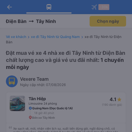
arrow_back
Tải app Vexere ngay!
Tải app Vexere
-30k
Mở app
Mở app
Nhận ưu đãi thành viên độc
-30k/ghế khi đặt vé máy bay qua
quyền
app
Điện Bàn
Tây Ninh
Chọn ngày
Vé xe khách
xe đi Tây Ninh từ Quảng Nam
xe đi Tây Ninh từ Điện
Bàn
Đặt mua vé xe 4 nhà xe đi Tây Ninh từ Điện Bàn
chất lượng cao và giá vé ưu đãi nhất
: 1 chuyến
mỗi ngày
Vexere Team
Ngày cập nhật: 07/08/2026
Tân Hiệp
4.1
Limousine 24 phòng
(190 đánh giá)
Quảng Nam (Dọc Quốc lộ 1A)
18 giờ 40 phút
Bến xe Tây Ninh
Xe sạch sẽ, mới, nhân viên lịch sự, xuất bến đúng giờ, ngồi đúng chỗ, có