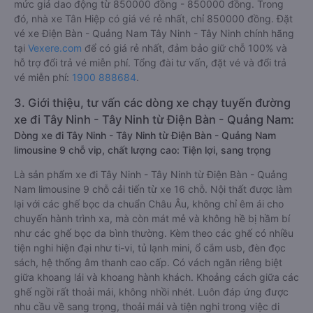
mức giá dao động từ 850000 đồng - 850000 đồng. Trong
đó, nhà xe Tân Hiệp có giá vé rẻ nhất, chỉ 850000 đồng. Đặt
vé xe Điện Bàn - Quảng Nam Tây Ninh - Tây Ninh chính hãng
tại
Vexere.com
để có giá rẻ nhất, đảm bảo giữ chỗ 100% và
hỗ trợ đổi trả vé miễn phí. Tổng đài tư vấn, đặt vé và đổi trả
vé miễn phí:
1900 888684
.
3. Giới thiệu, tư vấn các dòng xe chạy tuyến đường
xe đi Tây Ninh - Tây Ninh từ Điện Bàn - Quảng Nam:
Dòng xe đi Tây Ninh - Tây Ninh từ Điện Bàn - Quảng Nam
limousine 9 chỗ vip, chất lượng cao: Tiện lợi, sang trọng
Là sản phẩm xe đi Tây Ninh - Tây Ninh từ Điện Bàn - Quảng
Nam limousine 9 chỗ cải tiến từ xe 16 chỗ. Nội thất được làm
lại với các ghế bọc da chuẩn Châu Âu, không chỉ êm ái cho
chuyến hành trình xa, mà còn mát mẻ và không hề bị hầm bí
như các ghế bọc da bình thường. Kèm theo các ghế có nhiều
tiện nghi hiện đại như ti-vi, tủ lạnh mini, ổ cắm usb, đèn đọc
sách, hệ thống âm thanh cao cấp. Có vách ngăn riêng biệt
giữa khoang lái và khoang hành khách. Khoảng cách giữa các
ghế ngồi rất thoải mái, không nhồi nhét. Luôn đáp ứng được
nhu cầu về sang trọng, thoải mái và tiện nghi trong việc di