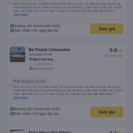
Mình đi công tác từ HCM ra ĐN rồi từ Chu Lai về. Lúc đầu lạ nước lạ cái hơi
lo khi đặt thử xe Ba Thanh nhưng cực kỳ hài lòng, nhiệt tình từ đặt vé, trả lời
thắc rất nhiệt tình và rõ rành vè giá cả, không o ép hay đặt điều khách
Xem thêm
hàng. Lần tới đi công tác chắc chắn tiếp tục dùng xe nhà này!
Không cần thanh toán trước
Xem giá
Xác nhận chỗ ngay lập tức
Ba Thanh Limousine
5.0
Limousine 9 chỗ
(98 đánh giá)
Ngã 3 Lầu Sụp
1 giờ 30 phút
Bến xe Tam Kỳ
Thái độ phục vụ tốt
Mình đi công tác từ HCM ra ĐN rồi từ Chu Lai về. Lúc đầu lạ nước lạ cái hơi
lo khi đặt thử xe Ba Thanh nhưng cực kỳ hài lòng, nhiệt tình từ đặt vé, trả lời
thắc rất nhiệt tình và rõ rành vè giá cả, không o ép hay đặt điều khách
Xem thêm
hàng. Lần tới đi công tác chắc chắn tiếp tục dùng xe nhà này!
Không cần thanh toán trước
Xem giá
Xác nhận chỗ ngay lập tức
Diên Hồng (Đà Nẵng)