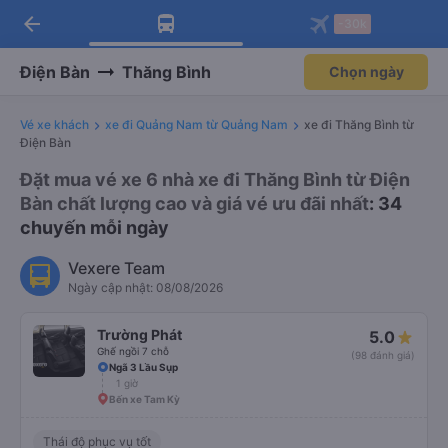
arrow_back
Tải app Vexere ngay!
Tải app Vexere
-30k
Mở app
Mở app
Nhận ưu đãi thành viên độc
-30k/ghế khi đặt vé máy bay qua
quyền
app
Điện Bàn
Thăng Bình
Chọn ngày
Vé xe khách
xe đi Quảng Nam từ Quảng Nam
xe đi Thăng Bình từ
Điện Bàn
Đặt mua vé xe 6 nhà xe đi Thăng Bình từ Điện
Bàn chất lượng cao và giá vé ưu đãi nhất
: 34
chuyến mỗi ngày
Vexere Team
Ngày cập nhật: 08/08/2026
Trường Phát
5.0
Ghế ngồi 7 chỗ
(98 đánh giá)
Ngã 3 Lầu Sụp
1 giờ
Bến xe Tam Kỳ
Thái độ phục vụ tốt