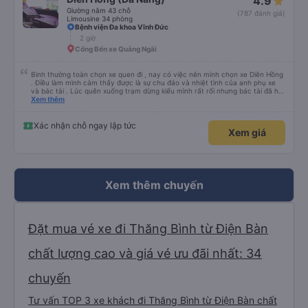
4.9
Giường nằm 43 chỗ
(787 đánh giá)
Limousine 34 phòng
Bệnh viện Đa khoa Vĩnh Đức
2 giờ
Cổng Bến xe Quảng Ngãi
Bình thường toàn chọn xe quen đi , nay có việc nên mình chọn xe Diên Hồng
. Điều làm mình cảm thấy được là sự chu đáo và nhiệt tình của anh phụ xe
và bác tài . Lúc quên xuống trạm dừng kiểu mình rất rối nhưng bác tài đã hỗ
trợ mình về tận nhà . 10 điểm chất lượng 🥰
Xem thêm
Xác nhận chỗ ngay lập tức
Xem giá
Xem thêm chuyến
Đặt mua vé xe đi Thăng Bình từ Điện Bàn
chất lượng cao và giá vé ưu đãi nhất: 34
chuyến
Tư vấn TOP 3 xe khách đi Thăng Bình từ Điện Bàn chất