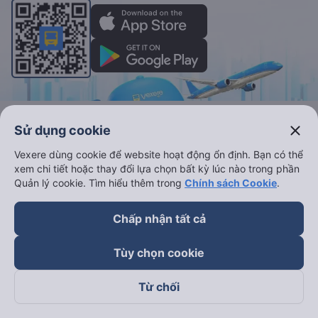
Vé xe khách
Vé tàu hỏa
close
Sử dụng cookie
Xe đi Buôn Mê Thuột từ Sài Gòn
Vé tàu Sài Gòn Nha Trang
Vexere dùng cookie để website hoạt động ổn định. Bạn có thể
Xe đi Vũng Tàu từ Sài Gòn
Vé tàu Sài Gòn Phan Thiết
xem chi tiết hoặc thay đổi lựa chọn bất kỳ lúc nào trong phần
Quản lý cookie. Tìm hiểu thêm trong
Chính sách Cookie
.
Xe đi Nha Trang từ Sài Gòn
Vé tàu Sài Gòn Đà Nẵng
Xe đi Đà Lạt từ Sài Gòn
Vé tàu Sài Gòn Hà Nội
Chấp nhận tất cả
Xe đi Sapa từ Hà Nội
Vé tàu Nha Trang Đà Nẵn
Tùy chọn cookie
Xe đi Hải Phòng từ Hà Nội
Vé tàu Đà Nẵng Huế
Xe đi Vinh từ Hà Nội
Vé tàu Hà Nội Vinh
Từ chối