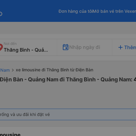
Đơn hàng của tôi
Mở bán vé trên Vexe
fo
Nơi đến
add
Nhập ngày đi
Thêm
xe limousine đi Thăng Bình từ Điện Bàn
g Nam
ừ Điện Bàn - Quảng Nam đi Thăng Bình - Quảng Nam
:
rống và ưu đãi khi đặt vé
mousine