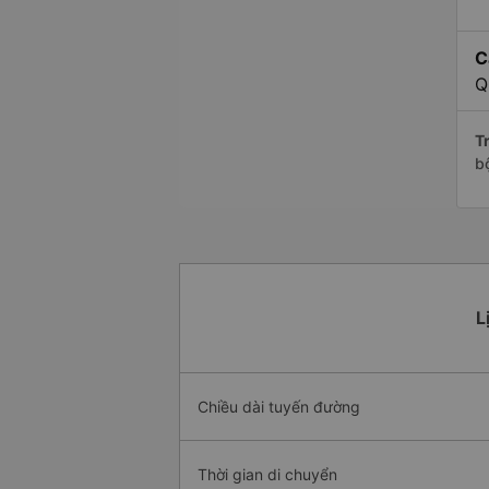
C
Q
Tr
b
L
Chiều dài tuyến đường
Thời gian di chuyển