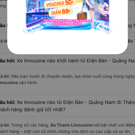
ãng nổi bật gồm:
Ba Thanh Limousine , Diên Hồng (Đà Nẵng)
,...
âu hỏi:
Xe limousine nào khởi hành từ Thăng Bình - Quảng
ả lời:
Chuyến limousine sớm nhất khởi hành lúc
7:00
, do nhà xe
Ba 
âu hỏi:
Xe limousine nào khởi hành từ Điện Bàn - Quảng N
ả lời:
Nếu bạn muốn đi chuyến muộn, lựa chọn cuối cùng trong ngày 
imousine
vận hành.
âu hỏi:
Xe limousine nào từ Điện Bàn - Quảng Nam đi Thă
hách hàng đánh giá tốt nhất?
ả lời:
Trong số các hãng,
Ba Thanh Limousine
nổi bật nhất với điể
hách hàng – một con số minh chứng cho dịch vụ cao cấp và uy tín.