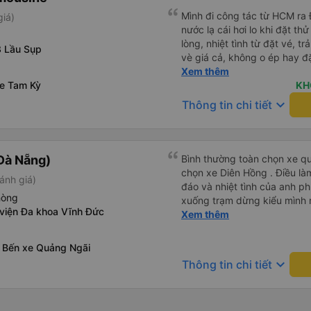
Mình đi công tác từ HCM ra Đ
giá)
nước lạ cái hơi lo khi đặt t
lòng, nhiệt tình từ đặt vé, trả
3 Lầu Sụp
vè giá cả, không o ép hay đặt điề
công tác chắc chắn tiếp tục
Xem thêm
xe Tam Kỳ
KH
keyboard_arrow_down
Thông tin chi tiết
Đà Nẵng)
Bình thường toàn chọn xe qu
chọn xe Diên Hồng . Điều là
ánh giá)
đáo và nhiệt tình của anh ph
hòng
xuống trạm dừng kiểu mình rấ
 viện Đa khoa Vĩnh Đức
mình về tận nhà . 10 điểm ch
Xem thêm
 Bến xe Quảng Ngãi
keyboard_arrow_down
Thông tin chi tiết