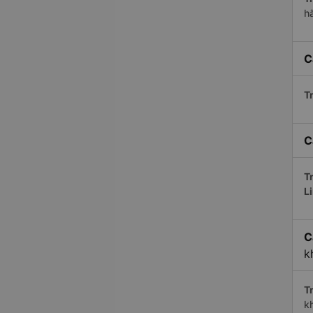
h
C
Tr
C
Tr
L
C
k
Tr
k