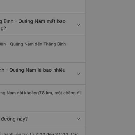
ng Bình - Quảng Nam mất bao
ng?
Bàn - Quảng Nam đến Thăng Bình -
nh - Quảng Nam là bao nhiêu
ảng Nam dài khoảng
78 km
, một chặng đi
n đường này?
i hành liên tục từ
7:00 đến 21:00
. Các