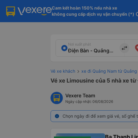
Cam kết hoàn 150% nếu nhà xe

không cung cấp dịch vụ vận chuyển (*)
in
Nơi xuất phát
import_export
Vé xe khách
xe đi Quảng Nam từ Quản
Vé xe Limousine của 5 nhà xe t
Vexere Team
Ngày cập nhật: 06/08/2026
Chọn ngày đi để xem giá vé, số ghế t
info
Ba Thanh Li