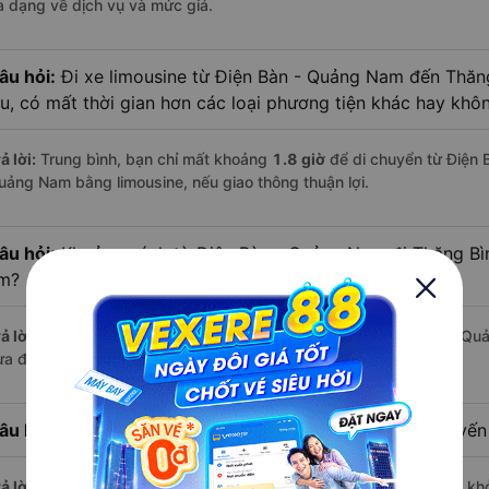
a dạng về dịch vụ và mức giá.
âu hỏi:
Đi xe limousine từ Điện Bàn - Quảng Nam đến Thă
âu, có mất thời gian hơn các loại phương tiện khác hay khô
ả lời:
Trung bình, bạn chỉ mất khoảng
1.8 giờ
để di chuyển từ Điện 
uảng Nam bằng limousine, nếu giao thông thuận lợi.
âu hỏi:
Khoảng cách từ Điện Bàn - Quảng Nam đi Thăng Bì
m?
ả lời:
Quãng đường từ Điện Bàn - Quảng Nam đến Thăng Bình - Qu
ừa đủ để bạn thư giãn trên xe limousine thoải mái.
âu hỏi:
Mỗi ngày có bao nhiêu chuyến limousine trên tuyế
ả lời:
Mỗi ngày có tới
4 chuyến limousine
hoạt động trên tuyến, khở