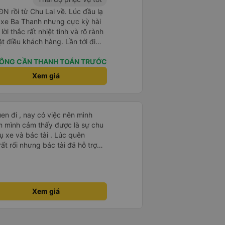
N rồi từ Chu Lai về. Lúc đầu lạ
hử xe Ba Thanh nhưng cực kỳ hài
 lời thắc rất nhiệt tình và rõ rành
u khách hàng. Lần tới đi
 dùng xe nhà này!
ÔNG CẦN THANH TOÁN TRƯỚC
Xem giá
en đi , nay có việc nên mình
m mình cảm thấy được là sự chu
ụ xe và bác tài . Lúc quên
t rối nhưng bác tài đã hỗ trợ
ất lượng 🥰
Xem giá