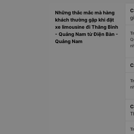
C
Những thắc mắc mà hàng
g
khách thường gặp khi đặt
xe limousine đi Thăng Bình
Tr
- Quảng Nam từ Điện Bàn -
Q
Quảng Nam
n
C
Tr
n
C
T
Tr