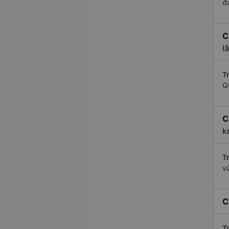
đ
C
l
Tr
Q
C
k
Tr
v
C
Tr