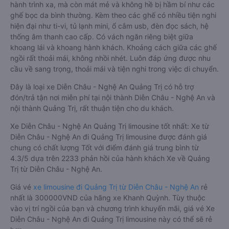
hành trình xa, mà còn mát mẻ và không hề bị hầm bí như các
ghế bọc da bình thường. Kèm theo các ghế có nhiều tiện nghi
hiện đại như ti-vi, tủ lạnh mini, ổ cắm usb, đèn đọc sách, hệ
thống âm thanh cao cấp. Có vách ngăn riêng biệt giữa
khoang lái và khoang hành khách. Khoảng cách giữa các ghế
ngồi rất thoải mái, không nhồi nhét. Luôn đáp ứng được nhu
cầu về sang trọng, thoải mái và tiện nghi trong việc di chuyển.
Đây là loại xe Diễn Châu - Nghệ An Quảng Trị có hỗ trợ
đón/trả tận nơi miễn phí tại nội thành Diễn Châu - Nghệ An và
nội thành Quảng Trị, rất thuận tiện cho du khách.
Xe Diễn Châu - Nghệ An Quảng Trị limousine tốt nhất: Xe từ
Diễn Châu - Nghệ An đi Quảng Trị limousine được đánh giá
chung có chất lượng Tốt với điểm đánh giá trung bình từ
4.3/5 dựa trên 2233 phản hồi của hành khách Xe về Quảng
Trị từ Diễn Châu - Nghệ An.
Giá vé
xe limousine đi Quảng Trị từ Diễn Châu - Nghệ An
rẻ
nhất là 300000VND của hãng xe Khanh Quỳnh. Tùy thuộc
vào vị trí ngồi của bạn và chương trình khuyến mãi, giá vé Xe
Diễn Châu - Nghệ An đi Quảng Trị limousine này có thể sẽ rẻ