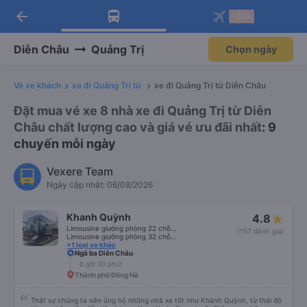
arrow_back
Tải app Vexere ngay!
Tải app Vexere
-30k
Mở app
Mở app
Nhận ưu đãi thành viên độc
-30k/ghế khi đặt vé máy bay qua
quyền
app
Diễn Châu
Quảng Trị
Chọn ngày
Vé xe khách
xe đi Quảng Trị từ
xe đi Quảng Trị từ Diễn Châu
Đặt mua vé xe 8 nhà xe đi Quảng Trị từ Diễn
Châu chất lượng cao và giá vé ưu đãi nhất
: 9
chuyến mỗi ngày
Vexere Team
Ngày cập nhật: 06/08/2026
Khanh Quỳnh
4.8
Limousine giường phòng 22 chỗ (WC)
(157 đánh giá)
Limousine giường phòng 32 chỗ (WC)
+1 loại xe khác
Ngã ba Diễn Châu
6 giờ 30 phút
Thành phố Đông Hà
Thật sự chúng ta nên ủng hộ những nhà xe tốt như Khánh Quỳnh, từ thái độ