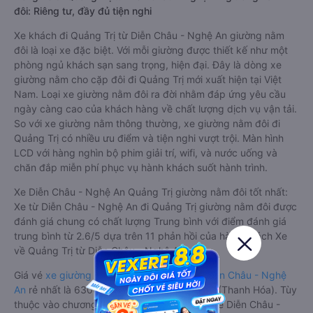
đôi: Riêng tư, đầy đủ tiện nghi
Xe khách đi Quảng Trị từ Diễn Châu - Nghệ An giường nằm
đôi là loại xe đặc biệt. Với mỗi giường được thiết kế như một
phòng ngủ khách sạn sang trọng, hiện đại. Đây là dòng xe
giường nằm cho cặp đôi đi Quảng Trị mới xuất hiện tại Việt
Nam. Loại xe giường nằm đôi ra đời nhằm đáp ứng yêu cầu
ngày càng cao của khách hàng về chất lượng dịch vụ vận tải.
So với xe giường nằm thông thường, xe giường nằm đôi đi
Quảng Trị có nhiều ưu điểm và tiện nghi vượt trội. Màn hình
LCD với hàng nghìn bộ phim giải trí, wifi, và nước uống và
chăn đắp miễn phí phục vụ hành khách suốt hành trình.
Xe Diễn Châu - Nghệ An Quảng Trị giường nằm đôi tốt nhất:
Xe từ Diễn Châu - Nghệ An đi Quảng Trị giường nằm đôi được
đánh giá chung có chất lượng Trung bình với điểm đánh giá
trung bình từ 2.6/5 dựa trên 11 phản hồi của hành khách Xe
về Quảng Trị từ Diễn Châu - Nghệ An.
Giá vé
xe giường nằm đôi đi Quảng Trị từ Diễn Châu - Nghệ
An
rẻ nhất là 630000VND của hãng xe TNT (Thanh Hóa). Tùy
thuộc vào chương trình khuyến mãi, giá vé Xe Diễn Châu -