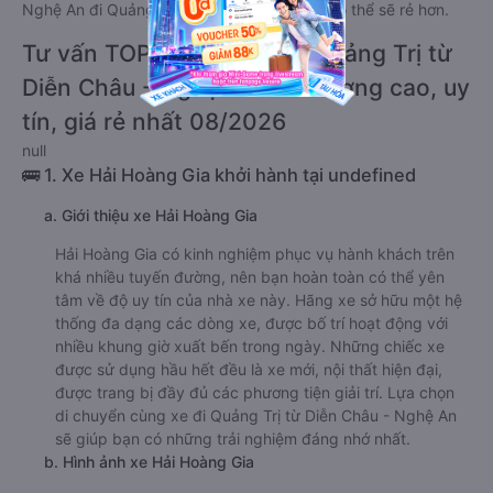
Nghệ An đi Quảng Trị giường nằm đôi này có thể sẽ rẻ hơn.
Tư vấn TOP 5 xe khách đi Quảng Trị từ
Diễn Châu - Nghệ An chất lượng cao, uy
tín, giá rẻ nhất 08/2026
null
🚌 1. Xe Hải Hoàng Gia khởi hành tại undefined
a. Giới thiệu xe Hải Hoàng Gia
Hải Hoàng Gia có kinh nghiệm phục vụ hành khách trên
khá nhiều tuyến đường, nên bạn hoàn toàn có thể yên
tâm về độ uy tín của nhà xe này. Hãng xe sở hữu một hệ
thống đa dạng các dòng xe, được bố trí hoạt động với
nhiều khung giờ xuất bến trong ngày. Những chiếc xe
được sử dụng hầu hết đều là xe mới, nội thất hiện đại,
được trang bị đầy đủ các phương tiện giải trí. Lựa chọn
di chuyển cùng xe đi Quảng Trị từ Diễn Châu - Nghệ An
sẽ giúp bạn có những trải nghiệm đáng nhớ nhất.
b. Hình ảnh xe Hải Hoàng Gia