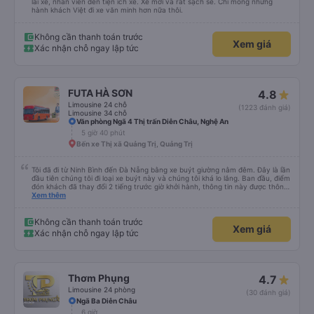
lái xe, nhân viên đến tiện ích xe. Xe mới và rất sạch sẽ. Chỉ mong những
hành khách Việt đi xe văn minh hơn nữa thôi.
Không cần thanh toán trước
Xem giá
Xác nhận chỗ ngay lập tức
FUTA HÀ SƠN
4.8
Limousine 24 chỗ
(1223 đánh giá)
Limousine 34 chỗ
Văn phòng Ngã 4 Thị trấn Diễn Châu, Nghệ An
5 giờ 40 phút
Bến xe Thị xã Quảng Trị, Quảng Trị
Tôi đã đi từ Ninh Bình đến Đà Nẵng bằng xe buýt giường nằm đêm. Đây là lần
đầu tiên chúng tôi đi loại xe buýt này và chúng tôi khá lo lắng. Ban đầu, điểm
đón khách đã thay đổi 2 tiếng trước giờ khởi hành, thông tin này được thông
báo qua email. Chúng tôi đến đúng địa điểm lúc 9 giờ nhưng xe buýt không
Xem thêm
có ở đó. Chúng tôi đã liên lạc qua email và nhận được phản hồi nhanh chóng,
điều này rất đáng trân trọng. Họ cho chúng tôi biết xe buýt đến muộn 10-15
phút. Khi xe buýt đến, tài xế đã đến tận nơi giúp đỡ chúng tôi và nhân viên
Không cần thanh toán trước
Xem giá
chăm sóc khách hàng cũng đã xác nhận qua email. Xe buýt sạch sẽ và
Xác nhận chỗ ngay lập tức
giường ngủ thoải mái. Tài xế rất tốt bụng và chu đáo vì biết chúng tôi là
khách du lịch. Chúng tôi cảm thấy an toàn suốt cả chuyến đi. Cuối chuyến
đi, tài xế đã hướng dẫn chúng tôi đến xe đưa đón miễn phí đến khách sạn. Tôi
rất khuyên bạn nên sử dụng dịch vụ này.
Thơm Phụng
4.7
Limousine 24 phòng
(30 đánh giá)
Ngã Ba Diễn Châu
6 giờ