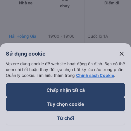
Nhà xe
Điểm đi
chạy
Hải Hoàng Gia
19:00 - 19:00
Quốc lộ 1A
FUTA HÀ SƠN
21:30 - 23:30
close
Sử dụng cookie
NGAY NGÃ 3, Dien Ch
Khanh Quỳnh
08:30 - 19:30
Vexere dùng cookie để website hoạt động ổn định. Bạn có thể
Nghe An, Vietnam
xem chi tiết hoặc thay đổi lựa chọn bất kỳ lúc nào trong phần
Quản lý cookie. Tìm hiểu thêm trong
Chính sách Cookie
.
Thơm Phụng
21:00 - 21:00
Ngã ba Diễn Châu
Chấp nhận tất cả
TNT (Thanh
Nghệ An - Ngã ba Diễ
09:00 - 09:00
Hóa)
Châu.
Tùy chọn cookie
Cách đặt vé xe khách đi Quảng Trị từ Diễn Châu -
Từ chối
Nghệ An nhanh và uy tín nhất
Việc có rất nhiều nhà xe Diễn Châu - Nghệ An Quảng Trị giúp