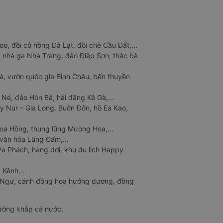
o, đồi cỏ hồng Đà Lạt, đồi chè Cầu Đất,...
 nhà ga Nha Trang, đảo Điệp Sơn, thác bà
à, vườn quốc gia Bình Châu, bến thuyền
 Né, đảo Hòn Bà, hải đăng Kê Gà,...
y Nur – Gia Long, Buôn Đôn, hồ Ea Kao,
Hoa Hồng, thung lũng Mường Hoa,...
văn hóa Lũng Cẩm,...
a Phách, hang dơi, khu du lịch Happy
 Kênh,...
n Ngư, cánh đồng hoa hướng dương, đồng
đường khắp cả nước.