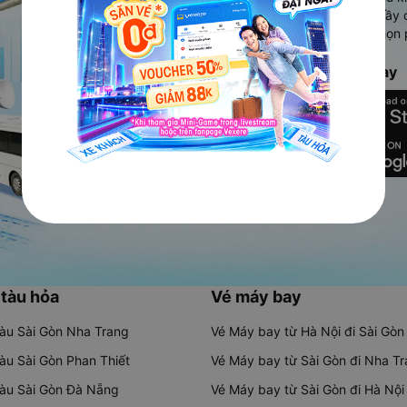
Ứng dụng hiển thị thông tin đầy 
người dùng so sánh và lựa chọn 
chóng và phù hợp nhất.
Tải ứng dụng Vexere ngay
 tàu hỏa
Vé máy bay
tàu Sài Gòn Nha Trang
Vé Máy bay từ Hà Nội đi Sài Gòn
tàu Sài Gòn Phan Thiết
Vé Máy bay từ Sài Gòn đi Nha T
tàu Sài Gòn Đà Nẵng
Vé Máy bay từ Sài Gòn đi Hà Nội