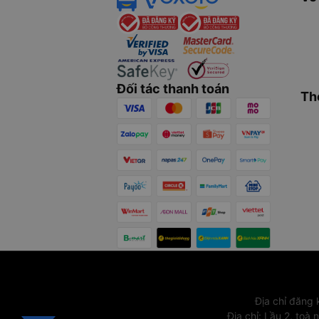
Đối tác thanh toán
Th
Địa chỉ đăng
Địa chỉ
:
Lầu 2, toà 