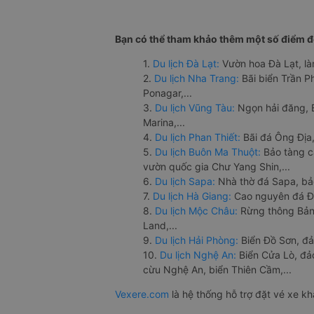
Bạn có thể tham khảo thêm một số điểm đế
1.
Du lịch Đà Lạt:
Vườn hoa Đà Lạt, là
2.
Du lịch Nha Trang:
Bãi biển Trần 
Ponagar,...
3.
Du lịch Vũng Tàu:
Ngọn hải đăng, 
Marina,...
4.
Du lịch Phan Thiết:
Bãi đá Ông Địa,
5.
Du lịch Buôn Ma Thuột:
Bảo tàng c
vườn quốc gia Chư Yang Shin,...
6.
Du lịch Sapa:
Nhà thờ đá Sapa, bả
7.
Du lịch Hà Giang:
Cao nguyên đá Đồ
8.
Du lịch Mộc Châu:
Rừng thông Bản 
Land,...
9.
Du lịch Hải Phòng:
Biển Đồ Sơn, đả
10.
Du lịch Nghệ An:
Biển Cửa Lò, đ
cừu Nghệ An, biển Thiên Cầm,...
Vexere.com
là hệ thống hỗ trợ đặt vé xe k