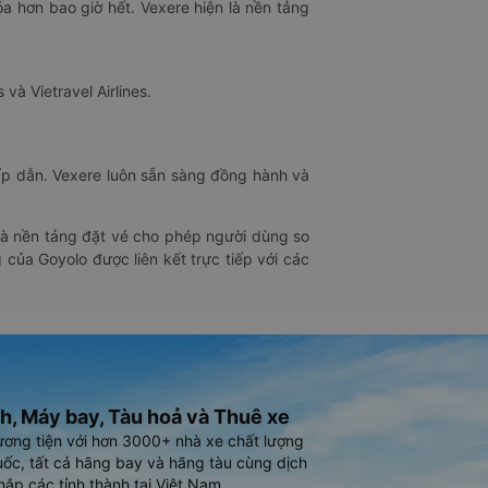
óa hơn bao giờ hết. Vexere hiện là nền tảng
 và Vietravel Airlines.
hấp dẫn. Vexere luôn sẵn sàng đồng hành và
 là nền tảng đặt vé cho phép người dùng so
 của Goyolo được liên kết trực tiếp với các
h, Máy bay, Tàu hoả và Thuê xe
ương tiện với hơn 3000+ nhà xe chất lượng
ốc, tất cả hãng bay và hãng tàu cùng dịch
hắp các tỉnh thành tại Việt Nam.