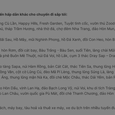
n hấp dẫn khác cho chuyến đi sắp tới:
ng Cù Lần, Happy Hills, Fresh Garden, Tuyệt tình cốc, vườn thú Zoodo
Phú, tháp Trầm Hương, nhà thờ đá, chợ đêm Nha Trang, đảo Hòn Mun,
Bãi Sau, Hồ Mây, mũi Nghinh Phong, hồ Đá Xanh, đồi Con Heo, hòn B
 hòn Rơm, đồi cát bay, Bàu Trắng - Bàu Sen, suối Tiên, làng chài Mũi
à phê Buôn Mê Thuột, núi Đá Voi, hồ Lắk, cụm 3 thác Dray Sap – Dra
o tàng Sapa, núi Hàm Rồng, bản Cát Cát, thác Tiên Sa, thung lũng 
ng Văn, cột cờ Lũng Cú, đèo Mã Pí Lèng, thung lũng Sủng Là, làng 
Áng, thung lũng mận Nà Ka, đồi chè Mộc Châu, thác Dải Yếm, bản P
o Hòn Dấu, vịnh Lan Hạ, đảo Bạch Long Vỹ, núi Voi, khu di tích Tràng
ảo Lan Châu, vườn quốc gia Pù Mát, đồi chè Thanh Chương, đảo Hò
hách, máy bay, tàu hoả và thuê xe máy, xe du lịch trên nhiều tuyến 