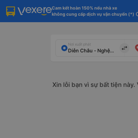
Cam kết hoàn 150% nếu nhà xe

không cung cấp dịch vụ vận chuyển (*)
in
Nơi xuất phát
import_export
Xin lỗi bạn vì sự bất tiện này