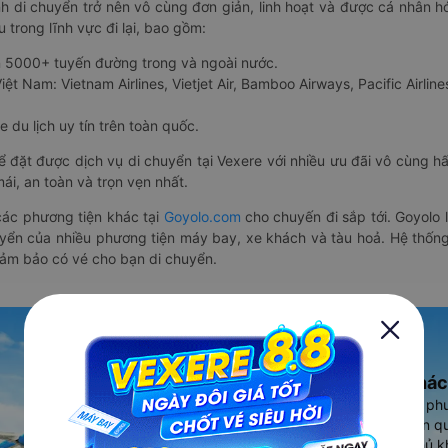
nh di chuyển trở nên vô cùng đơn giản, linh hoạt và được cá nhân h
 trong lĩnh vực đi lại, bao gồm:
n 5000+ tuyến đường trong và ngoài nước.
ệt Nam: Vietnam Airlines, Vietjet Air, Bamboo Airways, Pacific Airlines
 du lịch uy tín trên toàn quốc.
thể đặt được dịch vụ di chuyển tại Vexere với nhiều ưu đãi vô cùng 
i, an toàn và trọn vẹn nhất.
ác phương tiện khác tại
Goyolo.com
cho chuyến đi sắp tới. Goyolo
huyển của nhiều phương tiện máy bay, xe khách và tàu hoả. Hệ thống
đảm bảo có vé cho bạn di chuyển.
Ứng dụng đặt vé Xe khác
Vexere - ứng dụng đặt vé đa ph
cao, 5000+ tuyến đường toàn qu
vụ thuê xe máy, xe du lịch phủ k