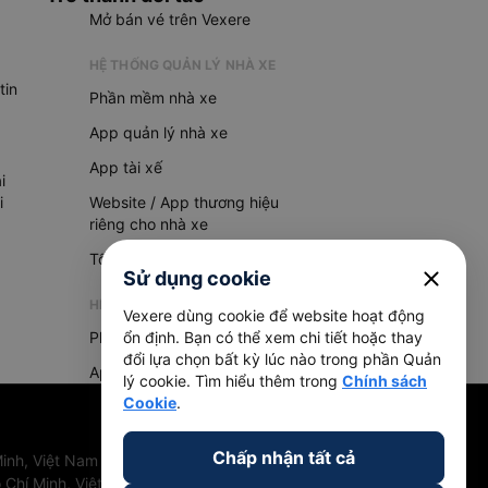
Mở bán vé trên Vexere
HỆ THỐNG QUẢN LÝ NHÀ XE
tin
Phần mềm nhà xe
App quản lý nhà xe
App tài xế
i
i
Website / App thương hiệu
riêng cho nhà xe
Tổng đài AI
close
Sử dụng cookie
HỆ THỐNG QUẢN LÝ HÀNG HOÁ
Vexere dùng cookie để website hoạt động
Phần mềm quản lý hàng hoá
ổn định. Bạn có thể xem chi tiết hoặc thay
đổi lựa chọn bất kỳ lúc nào trong phần Quản
App quản lý hàng hoá
lý cookie. Tìm hiểu thêm trong
Chính sách
Cookie
.
Chấp nhận tất cả
inh, Việt Nam
 Chí Minh, Việt Nam