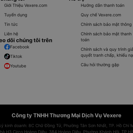
Giới Thiệu Vexere.com
Hướng dẫn thanh toán
Tuyển dụng
Quy chế Vexere.com
Tin tức
Chính sách bảo mật thông 
Liên hệ
Chính sách bảo mật thanh
eo dõi chúng tôi trên
toán
Facebook
Chính sách và quy trình giả
quyết tranh chấp, khiếu nạ
Tiktok
Câu hỏi thường gặp
Youtube
Công ty TNHH Thương Mại Dịch Vụ Vexere
 ký kinh doanh: 8C Chữ Đồng Tử, Phường Tân Sơn Nhất, TP. Hồ Chí M
nhà H3 Circo Hoàng Diệu, 384 Hoàng Diệu, Phường Khánh Hội, TP Hồ