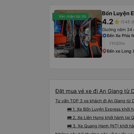
Bốn Luyện 
Xác nhận tức thì
4.2
star
(548 đ
Giường nằm 34 
Bến Xe Phía 
11h30m
Bến xe Long 
Đặt mua vé xe đi An Giang từ D
Tư vấn TOP 3 xe khách đi An Giang từ D
🚌 1. Xe Bốn Luyện Express khởi
🚌 2. Xe Liên Hưng khởi hành tại
🚌 3. Xe Quang Hạnh (NT) khởi h