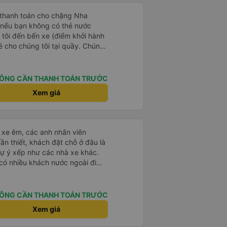
 thanh toán cho chặng Nha
i nếu bạn không có thẻ nước
 tôi đến bến xe (điểm khởi hành
vé cho chúng tôi tại quầy. Chúng
iều về trực tiếp tại quầy, vì giá
 nhau. Đầu tiên, chúng tôi đi xe
 đó chuyển sang xe giường nằm.
ÔNG CẦN THANH TOÁN TRƯỚC
eo áo len ấm hoặc áo khoác
Xem giá
á lạnh, và chăn mền thì hơi cũ,
 để sạc điện thoại hoạt động
thứ khá sạch sẽ. Chúng tôi trở về
 Nhà ga B2, Lối ra 8) trên một
ái xe êm, các anh nhân viên
 ghế ngả. Xe ít rộng rãi hơn,
ần thiết, khách đặt chỗ ở đâu là
tốt hơn nhiều so với một chuyến
tự ý xếp như các nhà xe khác.
 Chúng tôi cũng dừng lại gần Nha
 có nhiều khách nước ngoài đi
ến ga bằng xe buýt nhỏ. Họ
đến Nha Trang nha!
ong suốt chuyến đi, và có thể
. Tôi khuyên bạn nên chọn
ÔNG CẦN THANH TOÁN TRƯỚC
 VIP.
Xem giá