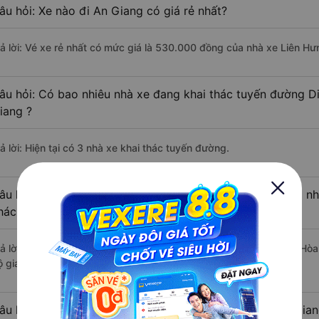
âu hỏi: Xe nào đi An Giang có giá rẻ nhất?
rả lời: Vé xe rẻ nhất có mức giá là 530.000 đồng của nhà xe Liên Hư
âu hỏi: Có bao nhiêu nhà xe đang khai thác tuyến đường D
iang ?
ả lời: Hiện tại có 3 nhà xe khai thác tuyến đường.
âu hỏi: Từ Diên Khánh - Khánh Hòa đi An Giang mất bao nhi
hách?
rả lời: Thời gian di chuyển bằng xe khách từ Diên Khánh - Khánh Hò
 giao thông thuận lợi.
âu hỏi: Khoảng cách từ Diên Khánh - Khánh Hòa đi An Gian