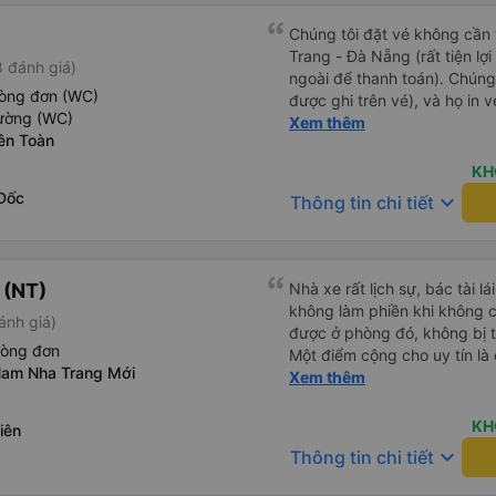
Chúng tôi đặt vé không cần
Trang - Đà Nẵng (rất tiện lợ
 đánh giá)
ngoài để thanh toán). Chúng
hòng đơn (WC)
được ghi trên vé), và họ in 
iường (WC)
tôi cũng quyết định mua vé ch
Xem thêm
ên Toàn
vé trên ứng dụng cũng giống
buýt nhỏ đến điểm hẹn, sau
KH
Tôi khuyên bạn nên mang th
Đốc
keyboard_arrow_down
Thông tin chi tiết
mỏng, vì thỉnh thoảng trời kh
nhưng vẫn có sẵn. Cổng USB
tốt, và có giấy vệ sinh. Mọi 
từ Đà Nẵng (bến xe Đà Nẵng,
 (NT)
Nhà xe rất lịch sự, bác tài l
loại xe buýt khác với ba hàng
không làm phiền khi không c
ánh giá)
nhưng vẫn khá thoải mái và 
được ở phòng đó, không bị 
đi 8-10 tiếng ngồi một chỗ.
hòng đơn
Một điểm cộng cho uy tín là
Trang và sau đó được đưa đ
Nam Nha Trang Mới
Xem thêm
cùng chuyến để 
cũng vận chuyển hàng hóa tr
sẽ có những điểm dừng chân
KH
iên
công ty này và đặt chỗ ngồi
keyboard_arrow_down
Thông tin chi tiết