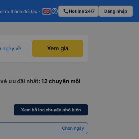
help_outline
phone
Hotline 24/7
Đăng nhập
re
Trở thành đối tác
arrow_drop_down
Xem giá
 ngày về
 vé ưu đãi nhất
: 12 chuyến mỗi
Xem bộ lọc chuyến phổ biến
Chọn ngày