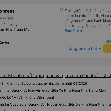
Express
Trải nghiệm tốt Nhân viên vu
có trễ hơn dự định 1h, vì xe
ánh giá)
hàng hóa và rước hành khách
chỗ Luxury
khi sử dụng dịch vụ của nhà 
Nam Nha Trang Mới
thiệu cho người thân sử dụn
Xem thêm
KH
Xuyên
keyboard_arrow_down
Thông tin chi tiết
iên Khánh chất lượng cao và giá vé ưu đãi nhất: 12 
iên Khánh chất lượng cao, uy tín, giá rẻ nhất 08/2026
 hành tại Đường Võ Nguyên Giáp (Bến Xe Phía Nam Nha Trang Mới)
 Quốc Lộ 1A (Văn Phòng Diên Toàn)
ành tại Quầy số 8, Đường Võ Nguyên Giáp (Bến Xe Phía Nam Nha Tra