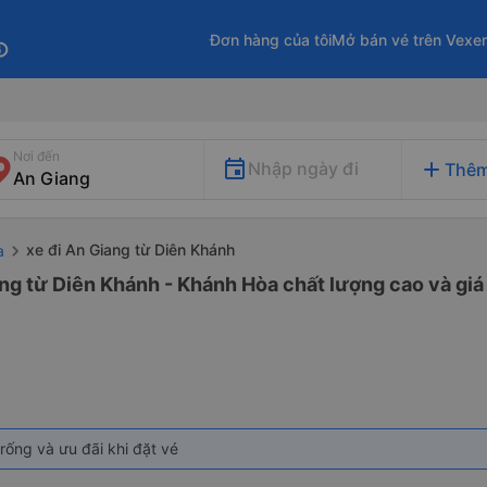
Đơn hàng của tôi
Mở bán vé trên Vexe
fo
Nơi đến
add
Nhập ngày đi
Thêm
xe đi An Giang từ Diên Khánh
a
ng từ Diên Khánh - Khánh Hòa chất lượng cao và giá
rống và ưu đãi khi đặt vé