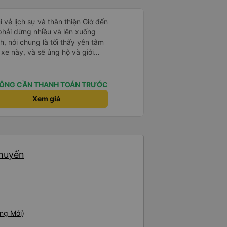
i vẻ lịch sự và thân thiện Giờ đến
 phải dừng nhiều và lên xuống
, nói chung là tối thấy yên tâm
xe này, và sẽ ủng hộ và giới
g dịch vụ của nhà xe này
ÔNG CẦN THANH TOÁN TRƯỚC
Xem giá
chuyến
ng Mới)