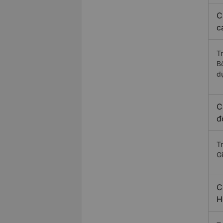
C
c
T
B
d
C
đ
T
G
C
H