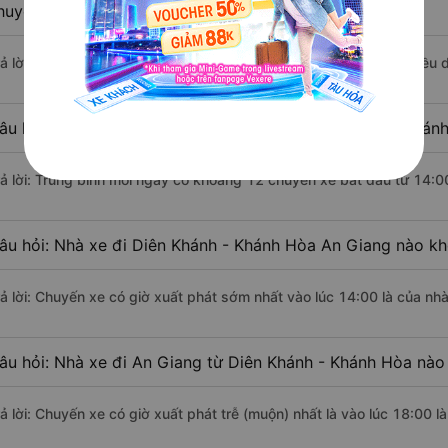
huyển bằng xe khách?
rả lời: Đoạn đường đi An Giang từ Diên Khánh - Khánh Hòa có chiều
âu hỏi: Mỗi ngày có bao nhiêu chuyến xe khách Diên Khánh
rả lời: Trung bình mỗi ngày có khoảng 12 chuyến xe bắt đầu từ 14:0
âu hỏi: Nhà xe đi Diên Khánh - Khánh Hòa An Giang nào kh
rả lời: Chuyến xe có giờ xuất phát sớm nhất vào lúc 14:00 là của n
âu hỏi: Nhà xe đi An Giang từ Diên Khánh - Khánh Hòa nào 
rả lời: Chuyến xe có giờ xuất phát trễ (muộn) nhất là vào lúc 18:00 