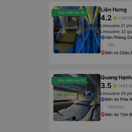
Liên Hưng
Xác nhận tức thì
4.2
star
(14638
Limousine 21 p
Limousine 32 g
Văn Phòng Di
16h
Bến xe Châu 
Quang Hạnh
Xác nhận tức thì
3.5
star
(442 đ
Limousine 24 p
Bến Xe Phía 
16h45m
Bến Xe Tịnh B