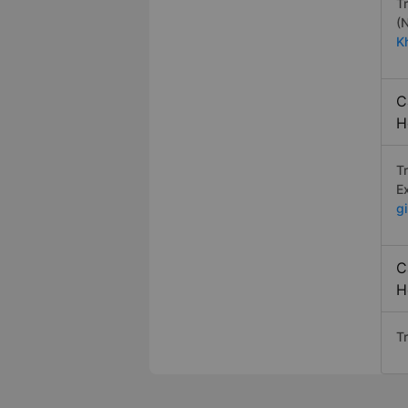
T
(
K
C
H
T
E
g
C
H
T