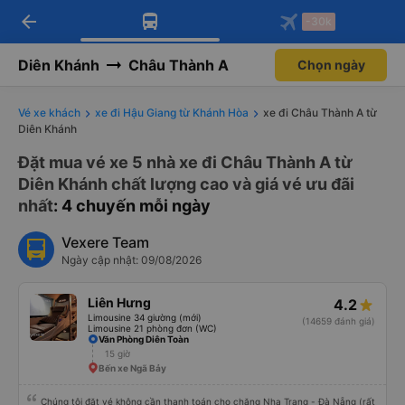
arrow_back
Tải app Vexere ngay!
Tải app Vexere
-30k
Mở app
Mở app
Nhận ưu đãi thành viên độc
-30k/ghế khi đặt vé máy bay qua
quyền
app
Diên Khánh
Châu Thành A
Chọn ngày
Vé xe khách
xe đi Hậu Giang từ Khánh Hòa
xe đi Châu Thành A từ
Diên Khánh
Đặt mua vé xe 5 nhà xe đi Châu Thành A từ
Diên Khánh chất lượng cao và giá vé ưu đãi
nhất
: 4 chuyến mỗi ngày
Vexere Team
Ngày cập nhật: 09/08/2026
Liên Hưng
4.2
Limousine 34 giường (mới)
(14659 đánh giá)
Limousine 21 phòng đơn (WC)
Văn Phòng Diên Toàn
15 giờ
Bến xe Ngã Bảy
Chúng tôi đặt vé không cần thanh toán cho chặng Nha Trang - Đà Nẵng (rất