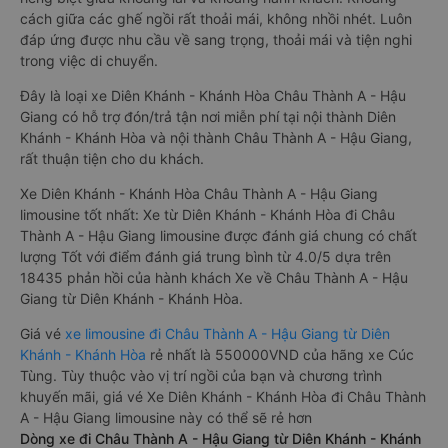
cách giữa các ghế ngồi rất thoải mái, không nhồi nhét. Luôn
đáp ứng được nhu cầu về sang trọng, thoải mái và tiện nghi
trong việc di chuyển.
Đây là loại xe Diên Khánh - Khánh Hòa Châu Thành A - Hậu
Giang có hỗ trợ đón/trả tận nơi miễn phí tại nội thành Diên
Khánh - Khánh Hòa và nội thành Châu Thành A - Hậu Giang,
rất thuận tiện cho du khách.
Xe Diên Khánh - Khánh Hòa Châu Thành A - Hậu Giang
limousine tốt nhất: Xe từ Diên Khánh - Khánh Hòa đi Châu
Thành A - Hậu Giang limousine được đánh giá chung có chất
lượng Tốt với điểm đánh giá trung bình từ 4.0/5 dựa trên
18435 phản hồi của hành khách Xe về Châu Thành A - Hậu
Giang từ Diên Khánh - Khánh Hòa.
Giá vé
xe limousine đi Châu Thành A - Hậu Giang từ Diên
Khánh - Khánh Hòa
rẻ nhất là 550000VND của hãng xe Cúc
Tùng. Tùy thuộc vào vị trí ngồi của bạn và chương trình
khuyến mãi, giá vé Xe Diên Khánh - Khánh Hòa đi Châu Thành
A - Hậu Giang limousine này có thể sẽ rẻ hơn
Dòng xe đi Châu Thành A - Hậu Giang từ Diên Khánh - Khánh