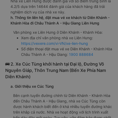
Nhà xe Liên Hưng được đánh giá với số điểm trung bình là
4.2/5 dựa trên 14644 đánh giá của khách hàng đã trải
nghiệm dịch vụ của nhà xe này.
h. Thông tin liên hệ, đặt mua vé xe khách từ Diên Khánh -
Khánh Hòa đi Châu Thành A - Hậu Giang Liên Hưng
Văn phòng xe Liên Hưng ở Diên Khánh - Khánh Hòa:
Xem địa chỉ văn phòng nhà xe Liên Hưng:
https://vexere.com/vi-VN/xe-lien-hung
Số điện thoại đặt mua vé xe Diên Khánh - Khánh Hòa
Châu Thành A - Hậu Giang:
1900 888684
🚌 2. Xe Cúc Tùng khởi hành tại Đại lộ, Đường Võ
Nguyên Giáp, Thôn Trung Nam (Bến Xe Phía Nam
Diên Khánh)
a. Giới thiệu xe Cúc Tùng
Bên cạnh tuyến đường chính từ Diên Khánh - Khánh Hòa
đến Châu Thành A - Hậu Giang, nhà xe Cúc Tùng còn
được hành khách biết đến ở khá nhiều tuyến đường khác
trên khắp cả nước. Nhà xe hoạt động với lịch trình xuất
bến dày đặc mỗi ngày. Tuy vậy, vẫn đảm bảo được chất