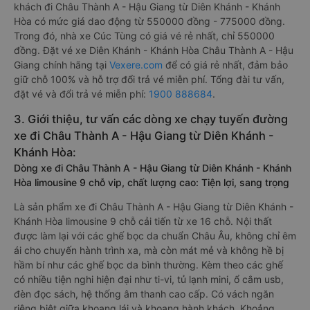
khách đi Châu Thành A - Hậu Giang từ Diên Khánh - Khánh
Hòa có mức giá dao động từ 550000 đồng - 775000 đồng.
Trong đó, nhà xe Cúc Tùng có giá vé rẻ nhất, chỉ 550000
đồng. Đặt vé xe Diên Khánh - Khánh Hòa Châu Thành A - Hậu
Giang chính hãng tại
Vexere.com
để có giá rẻ nhất, đảm bảo
giữ chỗ 100% và hỗ trợ đổi trả vé miễn phí. Tổng đài tư vấn,
đặt vé và đổi trả vé miễn phí:
1900 888684
.
3. Giới thiệu, tư vấn các dòng xe chạy tuyến đường
xe đi Châu Thành A - Hậu Giang từ Diên Khánh -
Khánh Hòa:
Dòng xe đi Châu Thành A - Hậu Giang từ Diên Khánh - Khánh
Hòa limousine 9 chỗ vip, chất lượng cao: Tiện lợi, sang trọng
Là sản phẩm xe đi Châu Thành A - Hậu Giang từ Diên Khánh -
Khánh Hòa limousine 9 chỗ cải tiến từ xe 16 chỗ. Nội thất
được làm lại với các ghế bọc da chuẩn Châu Âu, không chỉ êm
ái cho chuyến hành trình xa, mà còn mát mẻ và không hề bị
hầm bí như các ghế bọc da bình thường. Kèm theo các ghế
có nhiều tiện nghi hiện đại như ti-vi, tủ lạnh mini, ổ cắm usb,
đèn đọc sách, hệ thống âm thanh cao cấp. Có vách ngăn
riêng biệt giữa khoang lái và khoang hành khách. Khoảng