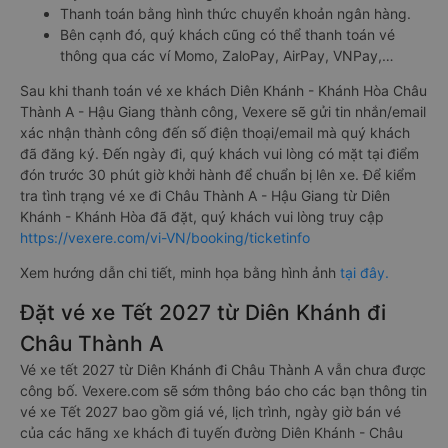
Thanh toán bằng hình thức chuyển khoản ngân hàng.
Bên cạnh đó, quý khách cũng có thể thanh toán vé
thông qua các ví Momo, ZaloPay, AirPay, VNPay,…
Sau khi thanh toán vé xe khách Diên Khánh - Khánh Hòa Châu
Thành A - Hậu Giang thành công, Vexere sẽ gửi tin nhắn/email
xác nhận thành công đến số điện thoại/email mà quý khách
đã đăng ký. Đến ngày đi, quý khách vui lòng có mặt tại điểm
đón trước 30 phút giờ khởi hành để chuẩn bị lên xe. Để kiểm
tra tình trạng vé xe đi Châu Thành A - Hậu Giang từ Diên
Khánh - Khánh Hòa đã đặt, quý khách vui lòng truy cập
https://vexere.com/vi-VN/booking/ticketinfo
Xem hướng dẫn chi tiết, minh họa bằng hình ảnh
tại đây.
Đặt vé xe Tết 2027 từ Diên Khánh đi
Châu Thành A
Vé xe tết 2027 từ Diên Khánh đi Châu Thành A vẫn chưa được
công bố. Vexere.com sẽ sớm thông báo cho các bạn thông tin
vé xe Tết 2027 bao gồm giá vé, lịch trình, ngày giờ bán vé
của các hãng xe khách đi tuyến đường Diên Khánh - Châu