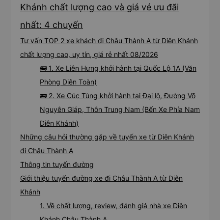
chưa biết cách thực hiện, hãy xem Google Maps hoạt động như thế nào,
Khánh chất lượng cao và giá vé ưu đãi
&quot;B Bạn bị sao vậy?&quot; Chuyện gì xảy ra với bạn vậy?&quot; Bây giờ
là 2:30 và tôi đang nói về nó. ạn bằng xe bu lông Limousine. Tôi nghĩ tài xế
đã giúp tôi vì nhìn tôi quá ngu ngốc. Tôi vẫn đang nghĩ rằng sẽ rất nguy hiểm
nhất: 4 chuyến
nếu không có tài xế... Cảm ơn các bạn rất nhiều.
Tư vấn TOP 2 xe khách đi Châu Thành A từ Diên Khánh
chất lượng cao, uy tín, giá rẻ nhất 08/2026
🚌 1. Xe Liên Hưng khởi hành tại Quốc Lộ 1A (Văn
Phòng Diên Toàn)
🚌 2. Xe Cúc Tùng khởi hành tại Đại lộ, Đường Võ
Nguyên Giáp, Thôn Trung Nam (Bến Xe Phía Nam
Diên Khánh)
Những câu hỏi thường gặp về tuyến xe từ Diên Khánh
đi Châu Thành A
Thông tin tuyến đường
Giới thiệu tuyến đường xe đi Châu Thành A từ Diên
Khánh
1. Về chất lượng, review, đánh giá nhà xe Diên
Khánh Châu Thành A