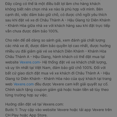
Đây cũng có thể là một điều bất lợi làm cho hàng khách
không biết nên chọn nhà xe nào là phù hợp với mình. Bên
cạnh đó, việc đảm bảo giữ chỗ, có được chỗ ngồi yêu thích
sau khi đặt vé xe đi Châu Thành A - Hậu Giang từ Diên Khánh
- Khánh Hòa giữa nhà xe với khách hàng sau khi đặt trực tiếp
vẫn chưa được đảm bảo 100%.
Cho nên để dễ dàng so sánh giá, xem đánh giá chất lượng
các nhà xe đi, được đảm bảo quyền lợi cao nhất, được hưởng
nhiều ưu đãi giảm giá vé xe khách Diên Khánh - Khánh Hòa
Châu Thành A - Hậu Giang, hành khách có thể đặt mua tại
website
Vexere.com
- Hệ thống đặt vé xe khách chất lượng,
và uy tín nhất tại Việt Nam, đảm bảo giữ chỗ 100%. Đối với
bất cứ giao dịch đặt mua vé xe khách đi Châu Thành A - Hậu
Giang từ Diên Khánh - Khánh Hòa nào của quý khách tại trang
web
Vexere.com
đều được Vexere cam kết giải quyết sự cố.
Chính sách tặng coupon giảm giá hoặc hoàn tiền sẽ tùy theo
từng trường hợp sự việc.
Hướng dẫn đặt vé tại Vexere.com:
Bước 1: Truy cập vào website Vexere hoặc tải app Vexere trên
CH Play hoặc App Store.