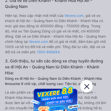
2. Giá vé xe Diên Khánh - Khánh Hòa Hội An -
Quảng Nam
Hiện tại, theo cập nhật mới nhất của
Vexere.com
, giá vé xe
khách đi Hội An - Quảng Nam từ Diên Khánh - Khánh Hòa có
mức giá dao động từ 400000 đồng - 750000 đồng. Trong
đó, nhà xe Tân Quang Dũng có giá vé rẻ nhất, chỉ 400000
đồng. Đặt vé xe Diên Khánh - Khánh Hòa Hội An - Quảng Nam
chính hãng tại
Vexere.com
để có giá rẻ nhất, đảm bảo giữ chỗ
100% và hỗ trợ đổi trả vé miễn phí. Tổng đài tư vấn, đặt vé và
đổi trả vé miễn phí:
1900 888684
.
3. Giới thiệu, tư vấn các dòng xe chạy tuyến đường
xe đi Hội An - Quảng Nam từ Diên Khánh - Khánh
Hòa:
Dòng xe đi Hội An - Quảng Nam từ Diên Khánh - Khánh Hòa
limousine 9 chỗ vip, chất lượng cao: Tiện lợi, sang trọng
Là sản phẩm xe đi Hội An - Quảng Nam từ Diên Khánh -
Khánh Hòa limousine 9 chỗ cải tiến từ xe 16 chỗ. Nội thất
được làm lại với các ghế bọc da chuẩn Châu Âu, không chỉ êm
ái cho chuyến hành trình xa, mà còn mát mẻ và không hề bị