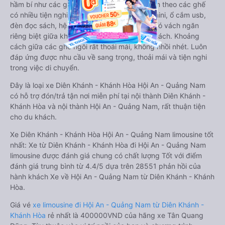
hầm bí như các ghế bọc da bình thường. Kèm theo các ghế
có nhiều tiện nghi hiện đại như ti-vi, tủ lạnh mini, ổ cắm usb,
đèn đọc sách, hệ thống âm thanh cao cấp. Có vách ngăn
riêng biệt giữa khoang lái và khoang hành khách. Khoảng
cách giữa các ghế ngồi rất thoải mái, không nhồi nhét. Luôn
đáp ứng được nhu cầu về sang trọng, thoải mái và tiện nghi
trong việc di chuyển.
Đây là loại xe Diên Khánh - Khánh Hòa Hội An - Quảng Nam
có hỗ trợ đón/trả tận nơi miễn phí tại nội thành Diên Khánh -
Khánh Hòa và nội thành Hội An - Quảng Nam, rất thuận tiện
cho du khách.
Xe Diên Khánh - Khánh Hòa Hội An - Quảng Nam limousine tốt
nhất: Xe từ Diên Khánh - Khánh Hòa đi Hội An - Quảng Nam
limousine được đánh giá chung có chất lượng Tốt với điểm
đánh giá trung bình từ 4.4/5 dựa trên 28551 phản hồi của
hành khách Xe về Hội An - Quảng Nam từ Diên Khánh - Khánh
Hòa.
Giá vé
xe limousine đi Hội An - Quảng Nam từ Diên Khánh -
Khánh Hòa
rẻ nhất là 400000VND của hãng xe Tân Quang