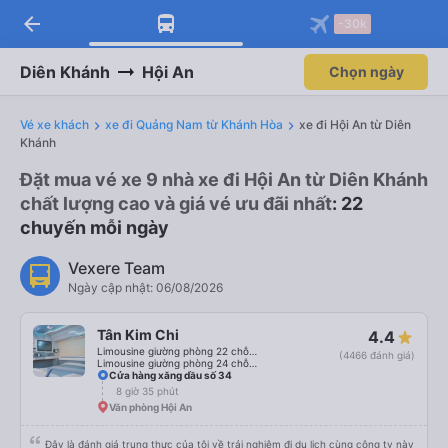
arrow_back
Tải app Vexere ngay!
Tải app Vexere
-30k
Mở app
Mở app
Nhận ưu đãi thành viên độc
-30k/ghế khi đặt vé máy bay qua
quyền
app
Diên Khánh
Hội An
Chọn ngày
Vé xe khách
xe đi Quảng Nam từ Khánh Hòa
xe đi Hội An từ Diên
Khánh
Đặt mua vé xe 9 nhà xe đi Hội An từ Diên Khánh
chất lượng cao và giá vé ưu đãi nhất
: 22
chuyến mỗi ngày
Vexere Team
Ngày cập nhật: 06/08/2026
Tân Kim Chi
4.4
Limousine giường phòng 22 chỗ (CABIN) (WC)
(4466 đánh giá)
Limousine giường phòng 24 chỗ (CABIN)
Cửa hàng xăng dầu số 34
8 giờ 35 phút
Văn phòng Hội An
Đây là đánh giá trung thực của tôi về trải nghiệm đi du lịch cùng công ty này