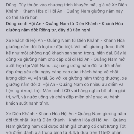
Dũng. Tùy thuộc vào chương trình khuyến mãi, giá vé Xe Diên
Khánh - Khánh Hòa đi Hội An - Quảng Nam giường nằm này
có thể sẽ rẻ hơn.
Dòng xe đi Hội An - Quảng Nam từ Diên Khánh - Khánh Hòa
giường nằm đôi: Riêng tư, đầy đủ tiện nghi
Xe khách đi Hội An - Quảng Nam từ Diên Khánh - Khánh Hòa
giường nằm đôi là loại xe đặc biệt. Với mỗi giường được thiết
kế như một phòng ngủ khách sạn sang trọng, hiện đại. Đây là
dòng xe giường nằm cho cặp đôi đi Hội An - Quảng Nam mới
xuất hiện tại Việt Nam. Loại xe giường nằm đôi ra đời nhằm
đáp ứng yêu cầu ngày càng cao của khách hàng về chất
lượng dịch vụ vận tải. So với xe giường nằm thông thường, xe
giường nằm đôi đi Hội An - Quảng Nam có nhiều ưu điểm và
tiện nghi vượt trội. Màn hình LCD với hàng nghìn bộ phim giải
trí, wifi, và nước uống và chăn đắp miễn phí phục vụ hành
khách suốt hành trình.
Xe Diên Khánh - Khánh Hòa Hội An - Quảng Nam giường nằm
đôi tốt nhất: Xe từ Diên Khánh - Khánh Hòa đi Hội An - Quảng
Nam giường nằm đôi được đánh giá chung có chất lượng Tốt
với điểm đánh giá trung bình từ 4.4/5 dựa trên 11562 phản