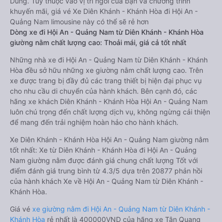
Dũng. Tùy thuộc vào vị trí ngồi của bạn và chương trình
khuyến mãi, giá vé Xe Diên Khánh - Khánh Hòa đi Hội An -
Quảng Nam limousine này có thể sẽ rẻ hơn
Dòng xe đi Hội An - Quảng Nam từ Diên Khánh - Khánh Hòa
giường nằm chất lượng cao: Thoải mái, giá cả tốt nhất
Những nhà xe đi Hội An - Quảng Nam từ Diên Khánh - Khánh
Hòa đều sở hữu những xe giường nằm chất lượng cao. Trên
xe được trang bị đầy đủ các trang thiết bị hiện đại phục vụ
cho nhu cầu di chuyển của hành khách. Bên cạnh đó, các
hãng xe khách Diên Khánh - Khánh Hòa Hội An - Quảng Nam
luôn chú trọng đến chất lượng dịch vụ, không ngừng cải thiện
để mang đến trải nghiệm hoàn hảo cho hành khách.
Xe Diên Khánh - Khánh Hòa Hội An - Quảng Nam giường nằm
tốt nhất: Xe từ Diên Khánh - Khánh Hòa đi Hội An - Quảng
Nam giường nằm được đánh giá chung chất lượng Tốt với
điểm đánh giá trung bình từ 4.3/5 dựa trên 20877 phản hồi
của hành khách Xe về Hội An - Quảng Nam từ Diên Khánh -
Khánh Hòa.
Giá vé
xe giường nằm đi Hội An - Quảng Nam từ Diên Khánh -
Khánh Hòa
rẻ nhất là 400000VND của hãng xe Tân Quang