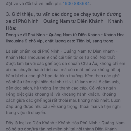
đặt vé và đổi trả vé miễn phí:
1900 888684
.
3. Giới thiệu, tư vấn các dòng xe chạy tuyến đường
xe đi Phú Ninh - Quảng Nam từ Diên Khánh - Khánh
Hòa:
Dòng xe đi Phú Ninh - Quảng Nam từ Diên Khánh - Khánh Hòa
limousine 9 chỗ vip, chất lượng cao: Tiện lợi, sang trọng
Là sản phẩm xe đi Phú Ninh - Quảng Nam từ Diên Khánh -
Khánh Hòa limousine 9 chỗ cải tiến từ xe 16 chỗ. Nội thất
được làm lại với các ghế bọc da chuẩn Châu Âu, không chỉ êm
ái cho chuyến hành trình xa, mà còn mát mẻ và không hề bị
hầm bí như các ghế bọc da bình thường. Kèm theo các ghế
có nhiều tiện nghi hiện đại như ti-vi, tủ lạnh mini, ổ cắm usb,
đèn đọc sách, hệ thống âm thanh cao cấp. Có vách ngăn
riêng biệt giữa khoang lái và khoang hành khách. Khoảng
cách giữa các ghế ngồi rất thoải mái, không nhồi nhét. Luôn
đáp ứng được nhu cầu về sang trọng, thoải mái và tiện nghi
trong việc di chuyển.
Đây là loại xe Diên Khánh - Khánh Hòa Phú Ninh - Quảng Nam
có hỗ trợ đón/trả tận nơi miễn phí tại nội thành Diên Khánh -