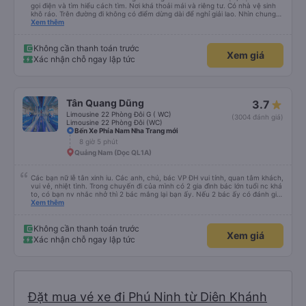
gọi điện và tìm hiểu cách tìm. Nơi khá thoải mái và riêng tư. Có nhà vệ sinh
khô ráo. Trên đường đi không có điểm dừng dài để nghỉ giải lao. Nhìn chung
mọi thứ đều tuyệt vời.
Xem thêm
Không cần thanh toán trước
Xem giá
Xác nhận chỗ ngay lập tức
Tân Quang Dũng
3.7
Limousine 22 Phòng Đôi G ( WC)
(3004 đánh giá)
Limousine 22 Phòng Đôi (WC)
Bến Xe Phía Nam Nha Trang mới
8 giờ 5 phút
Quảng Nam (Dọc QL1A)
Các bạn nữ lễ tân xinh iu. Các anh, chú, bác VP ĐH vui tính, quan tâm khách,
vui vẻ, nhiệt tình. Trong chuyến đi của mình có 2 gia đình bác lớn tuổi nc khá
to, có bạn nv nhắc nhở thì 2 bác mắng lại bạn ấy. Nếu 2 bác ấy có đánh giá
xấu thì mình ngược lại nha. Bạn ấy nhắc nhở rất đúng. 2 bác nói rất to. To
Xem thêm
đến lỗi mình ngủ còn mơ được câu chuyện các bác nói với nhau xuất hiện
trong giấc mơ của mình luôn. Nên nếu bạn ấy bị phản ánh thì đừng trừ lương
bạn ấy nha. Nếu bạn ấy bị trừ thì bảo bạn ấy liên hệ sđt của mình, mình hỗ
Không cần thanh toán trước
Xem giá
trợ ạ. Số mình đuôi 666, chuyến ĐH-NT ngày 16/1. À các bạn nữ lễ tân xinh
Xác nhận chỗ ngay lập tức
iu còn đổi cho mình phòng đơn sang đôi xong còn note là (một mình) yêu
luôn. Nhưng phòng đôi mà nằm một thì mỗi lần xe rẽ 1 cái là ✈️ Ít đi xe khách
nhưng đủ để đánh giá 10/10.
Đặt mua vé xe đi Phú Ninh từ Diên Khánh