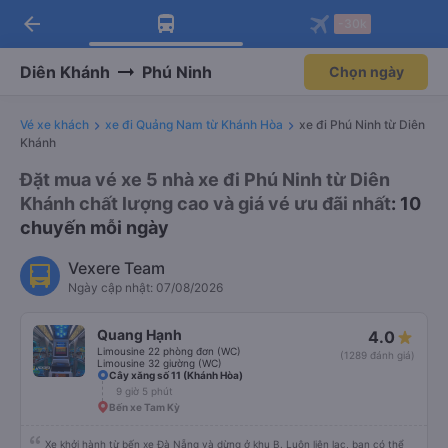
arrow_back
Tải app Vexere ngay!
Tải app Vexere
-30k
Mở app
Mở app
Nhận ưu đãi thành viên độc
-30k/ghế khi đặt vé máy bay qua
quyền
app
Diên Khánh
Phú Ninh
Chọn ngày
Vé xe khách
xe đi Quảng Nam từ Khánh Hòa
xe đi Phú Ninh từ Diên
Khánh
Đặt mua vé xe 5 nhà xe đi Phú Ninh từ Diên
Khánh chất lượng cao và giá vé ưu đãi nhất
: 10
chuyến mỗi ngày
Vexere Team
Ngày cập nhật: 07/08/2026
Quang Hạnh
4.0
Limousine 22 phòng đơn (WC)
(1289 đánh giá)
Limousine 32 giường (WC)
Cây xăng số 11 (Khánh Hòa)
9 giờ 5 phút
Bến xe Tam Kỳ
Xe khởi hành từ bến xe Đà Nẵng và dừng ở khu B. Luôn liên lạc, bạn có thể