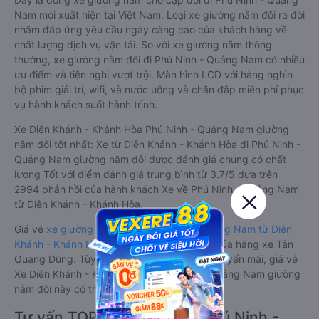
Nam mới xuất hiện tại Việt Nam. Loại xe giường nằm đôi ra đời
nhằm đáp ứng yêu cầu ngày càng cao của khách hàng về
chất lượng dịch vụ vận tải. So với xe giường nằm thông
thường, xe giường nằm đôi đi Phú Ninh - Quảng Nam có nhiều
ưu điểm và tiện nghi vượt trội. Màn hình LCD với hàng nghìn
bộ phim giải trí, wifi, và nước uống và chăn đắp miễn phí phục
vụ hành khách suốt hành trình.
Xe Diên Khánh - Khánh Hòa Phú Ninh - Quảng Nam giường
nằm đôi tốt nhất: Xe từ Diên Khánh - Khánh Hòa đi Phú Ninh -
Quảng Nam giường nằm đôi được đánh giá chung có chất
lượng Tốt với điểm đánh giá trung bình từ 3.7/5 dựa trên
2994 phản hồi của hành khách Xe về Phú Ninh - Quảng Nam
từ Diên Khánh - Khánh Hòa.
Giá vé
xe giường nằm đôi đi Phú Ninh - Quảng Nam từ Diên
Khánh - Khánh Hòa
rẻ nhất là 400000VND của hãng xe Tân
Quang Dũng. Tùy thuộc vào chương trình khuyến mãi, giá vé
Xe Diên Khánh - Khánh Hòa đi Phú Ninh - Quảng Nam giường
nằm đôi này có thể sẽ rẻ hơn.
Tư vấn TOP 2 xe khách đi Phú Ninh -