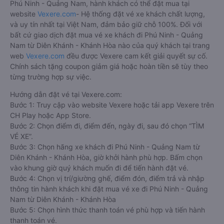
Phú Ninh - Quảng Nam, hành khách có thể đặt mua tại
website
Vexere.com
- Hệ thống đặt vé xe khách chất lượng,
và uy tín nhất tại Việt Nam, đảm bảo giữ chỗ 100%. Đối với
bất cứ giao dịch đặt mua vé xe khách đi Phú Ninh - Quảng
Nam từ Diên Khánh - Khánh Hòa nào của quý khách tại trang
web
Vexere.com
đều được Vexere cam kết giải quyết sự cố.
Chính sách tặng coupon giảm giá hoặc hoàn tiền sẽ tùy theo
từng trường hợp sự việc.
Hướng dẫn đặt vé tại Vexere.com:
Bước 1: Truy cập vào website Vexere hoặc tải app Vexere trên
CH Play hoặc App Store.
Bước 2: Chọn điểm đi, điểm đến, ngày đi, sau đó chọn “TÌM
VÉ XE”.
Bước 3: Chọn hãng xe khách đi Phú Ninh - Quảng Nam từ
Diên Khánh - Khánh Hòa, giờ khởi hành phù hợp. Bấm chọn
vào khung giờ quý khách muốn đi để tiến hành đặt vé.
Bước 4: Chọn vị trí/giường ghế, điểm đón, điểm trả và nhập
thông tin hành khách khi đặt mua vé xe đi Phú Ninh - Quảng
Nam từ Diên Khánh - Khánh Hòa
Bước 5: Chọn hình thức thanh toán vé phù hợp và tiến hành
thanh toán vé.