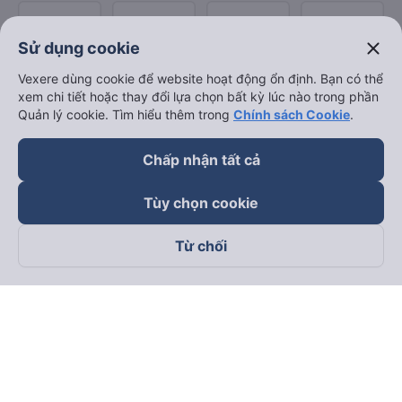
close
Sử dụng cookie
Vexere dùng cookie để website hoạt động ổn định. Bạn có thể
xem chi tiết hoặc thay đổi lựa chọn bất kỳ lúc nào trong phần
Quản lý cookie. Tìm hiểu thêm trong
Chính sách Cookie
.
Chấp nhận tất cả
Tùy chọn cookie
Từ chối
Theo dõi chúng tôi trên
Facebook
Tiktok
Youtube
Công ty TNHH Thương Mại Dịch Vụ Vexere
Địa chỉ đăng ký kinh doanh: 8C Chữ Đồng Tử, Phường Tân