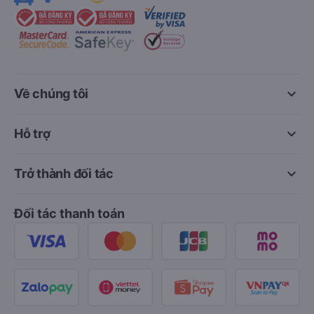
keyboard_arrow_down
Về chúng tôi
keyboard_arrow_down
Hỗ trợ
keyboard_arrow_down
Trở thành đối tác
Đối tác thanh toán