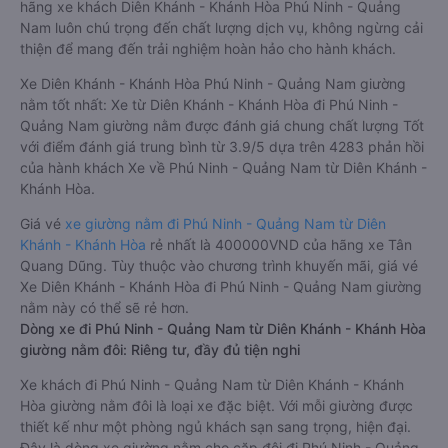
hãng xe khách Diên Khánh - Khánh Hòa Phú Ninh - Quảng
Nam luôn chú trọng đến chất lượng dịch vụ, không ngừng cải
thiện để mang đến trải nghiệm hoàn hảo cho hành khách.
Xe Diên Khánh - Khánh Hòa Phú Ninh - Quảng Nam giường
nằm tốt nhất: Xe từ Diên Khánh - Khánh Hòa đi Phú Ninh -
Quảng Nam giường nằm được đánh giá chung chất lượng Tốt
với điểm đánh giá trung bình từ 3.9/5 dựa trên 4283 phản hồi
của hành khách Xe về Phú Ninh - Quảng Nam từ Diên Khánh -
Khánh Hòa.
Giá vé
xe giường nằm đi Phú Ninh - Quảng Nam từ Diên
Khánh - Khánh Hòa
rẻ nhất là 400000VND của hãng xe Tân
Quang Dũng. Tùy thuộc vào chương trình khuyến mãi, giá vé
Xe Diên Khánh - Khánh Hòa đi Phú Ninh - Quảng Nam giường
nằm này có thể sẽ rẻ hơn.
Dòng xe đi Phú Ninh - Quảng Nam từ Diên Khánh - Khánh Hòa
giường nằm đôi: Riêng tư, đầy đủ tiện nghi
Xe khách đi Phú Ninh - Quảng Nam từ Diên Khánh - Khánh
Hòa giường nằm đôi là loại xe đặc biệt. Với mỗi giường được
thiết kế như một phòng ngủ khách sạn sang trọng, hiện đại.
Đây là dòng xe giường nằm cho cặp đôi đi Phú Ninh - Quảng