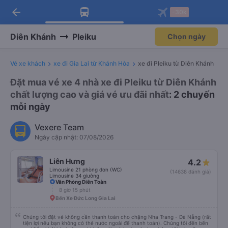
arrow_back
Tải app Vexere ngay!
Tải app Vexere
-30k
Mở app
Mở app
Nhận ưu đãi thành viên độc
-30k/ghế khi đặt vé máy bay qua
quyền
app
Diên Khánh
Pleiku
Chọn ngày
Vé xe khách
xe đi Gia Lai từ Khánh Hòa
xe đi Pleiku từ Diên Khánh
Đặt mua vé xe 4 nhà xe đi Pleiku từ Diên Khánh
chất lượng cao và giá vé ưu đãi nhất
: 2 chuyến
mỗi ngày
Vexere Team
Ngày cập nhật: 07/08/2026
Liên Hưng
4.2
Limousine 21 phòng đơn (WC)
(14638 đánh giá)
Limousine 34 giường
Văn Phòng Diên Toàn
8 giờ 15 phút
Bến Xe Đức Long Gia Lai
Chúng tôi đặt vé không cần thanh toán cho chặng Nha Trang - Đà Nẵng (rất
tiện lợi nếu bạn không có thẻ nước ngoài để thanh toán). Chúng tôi đến bến