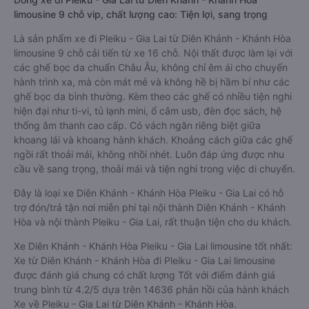
limousine 9 chỗ vip, chất lượng cao: Tiện lợi, sang trọng
Là sản phẩm xe đi Pleiku - Gia Lai từ Diên Khánh - Khánh Hòa
limousine 9 chỗ cải tiến từ xe 16 chỗ. Nội thất được làm lại với
các ghế bọc da chuẩn Châu Âu, không chỉ êm ái cho chuyến
hành trình xa, mà còn mát mẻ và không hề bị hầm bí như các
ghế bọc da bình thường. Kèm theo các ghế có nhiều tiện nghi
hiện đại như ti-vi, tủ lạnh mini, ổ cắm usb, đèn đọc sách, hệ
thống âm thanh cao cấp. Có vách ngăn riêng biệt giữa
khoang lái và khoang hành khách. Khoảng cách giữa các ghế
ngồi rất thoải mái, không nhồi nhét. Luôn đáp ứng được nhu
cầu về sang trọng, thoải mái và tiện nghi trong việc di chuyển.
Đây là loại xe Diên Khánh - Khánh Hòa Pleiku - Gia Lai có hỗ
trợ đón/trả tận nơi miễn phí tại nội thành Diên Khánh - Khánh
Hòa và nội thành Pleiku - Gia Lai, rất thuận tiện cho du khách.
Xe Diên Khánh - Khánh Hòa Pleiku - Gia Lai limousine tốt nhất:
Xe từ Diên Khánh - Khánh Hòa đi Pleiku - Gia Lai limousine
được đánh giá chung có chất lượng Tốt với điểm đánh giá
trung bình từ 4.2/5 dựa trên 14636 phản hồi của hành khách
Xe về Pleiku - Gia Lai từ Diên Khánh - Khánh Hòa.