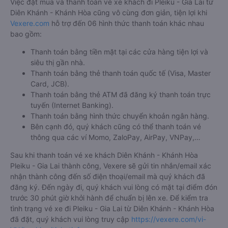
Việc đặt mua và thanh toán vé xe khách đi Pleiku - Gia Lai từ
Diên Khánh - Khánh Hòa cũng vô cùng đơn giản, tiện lợi khi
Vexere.com
hỗ trợ đến 06 hình thức thanh toán khác nhau
bao gồm:
Thanh toán bằng tiền mặt tại các cửa hàng tiện lợi và
siêu thị gần nhà.
Thanh toán bằng thẻ thanh toán quốc tế (Visa, Master
Card, JCB).
Thanh toán bằng thẻ ATM đã đăng ký thanh toán trực
tuyến (Internet Banking).
Thanh toán bằng hình thức chuyển khoản ngân hàng.
Bên cạnh đó, quý khách cũng có thể thanh toán vé
thông qua các ví Momo, ZaloPay, AirPay, VNPay,…
Sau khi thanh toán vé xe khách Diên Khánh - Khánh Hòa
Pleiku - Gia Lai thành công, Vexere sẽ gửi tin nhắn/email xác
nhận thành công đến số điện thoại/email mà quý khách đã
đăng ký. Đến ngày đi, quý khách vui lòng có mặt tại điểm đón
trước 30 phút giờ khởi hành để chuẩn bị lên xe. Để kiểm tra
tình trạng vé xe đi Pleiku - Gia Lai từ Diên Khánh - Khánh Hòa
đã đặt, quý khách vui lòng truy cập
https://vexere.com/vi-