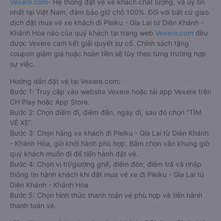
Vexere.com
- Hệ thống đặt vé xe khách chất lượng, và uy tín
nhất tại Việt Nam, đảm bảo giữ chỗ 100%. Đối với bất cứ giao
dịch đặt mua vé xe khách đi Pleiku - Gia Lai từ Diên Khánh -
Khánh Hòa nào của quý khách tại trang web
Vexere.com
đều
được Vexere cam kết giải quyết sự cố. Chính sách tặng
coupon giảm giá hoặc hoàn tiền sẽ tùy theo từng trường hợp
sự việc.
Hướng dẫn đặt vé tại Vexere.com:
Bước 1: Truy cập vào website Vexere hoặc tải app Vexere trên
CH Play hoặc App Store.
Bước 2: Chọn điểm đi, điểm đến, ngày đi, sau đó chọn “TÌM
VÉ XE”.
Bước 3: Chọn hãng xe khách đi Pleiku - Gia Lai từ Diên Khánh
- Khánh Hòa, giờ khởi hành phù hợp. Bấm chọn vào khung giờ
quý khách muốn đi để tiến hành đặt vé.
Bước 4: Chọn vị trí/giường ghế, điểm đón, điểm trả và nhập
thông tin hành khách khi đặt mua vé xe đi Pleiku - Gia Lai từ
Diên Khánh - Khánh Hòa
Bước 5: Chọn hình thức thanh toán vé phù hợp và tiến hành
thanh toán vé.