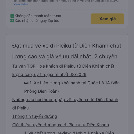
xe (điểm khởi hành được ghi trên vé), và họ in vé cho chúng tôi tại quầy.
Chúng tôi cũng quyết định mua vé chiều về trực tiếp tại quầy, vì giá vé trên
Xem thêm
ứng dụng cũng giống nhau. Đầu tiên, chúng tôi đi xe buýt nhỏ đến điểm hẹn,
sau đó chuyển sang xe giường nằm. Tôi khuyên bạn nên mang theo áo len
ấm hoặc áo khoác mỏng, vì thỉnh thoảng trời khá lạnh, và chăn mền thì hơi
Không cần thanh toán trước
Xem giá
cũ, nhưng vẫn có sẵn. Cổng USB để sạc điện thoại hoạt động tốt, và có giấy
Xác nhận chỗ ngay lập tức
vệ sinh. Mọi thứ khá sạch sẽ. Chúng tôi trở về từ Đà Nẵng (bến xe Đà Nẵng,
Nhà ga B2, Lối ra 8) trên một loại xe buýt khác với ba hàng ghế ngả. Xe ít
rộng rãi hơn, nhưng vẫn khá thoải mái và tốt hơn nhiều so với một chuyến đi
8-10 tiếng ngồi một chỗ. Chúng tôi cũng dừng lại gần Nha Trang và sau đó
được đưa đến ga bằng xe buýt nhỏ. Họ cũng vận chuyển hàng hóa trong
suốt chuyến đi, và có thể sẽ có những điểm dừng chân. Tôi khuyên bạn nên
chọn công ty này và đặt chỗ ngồi VIP.
Đặt mua vé xe đi Pleiku từ Diên Khánh chất
lượng cao và giá vé ưu đãi nhất: 2 chuyến
Tư vấn TOP 1 xe khách đi Pleiku từ Diên Khánh chất
lượng cao, uy tín, giá rẻ nhất 08/2026
🚌 1. Xe Liên Hưng khởi hành tại Quốc Lộ 1A (Văn
Phòng Diên Toàn)
Những câu hỏi thường gặp về tuyến xe từ Diên Khánh
đi Pleiku
Thông tin tuyến đường
Giới thiệu tuyến đường xe đi Pleiku từ Diên Khánh
1. Về chất lượng, review, đánh giá nhà xe Diên