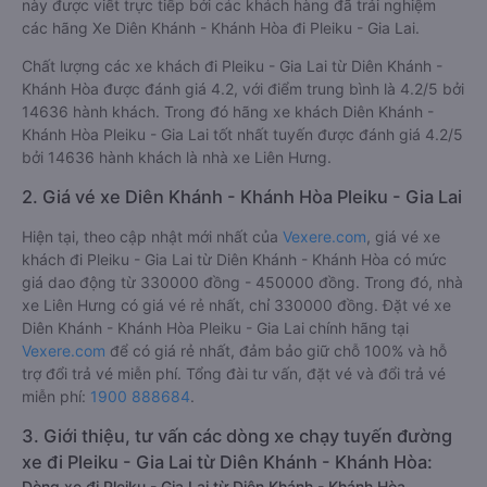
này được viết trực tiếp bởi các khách hàng đã trải nghiệm
các hãng Xe Diên Khánh - Khánh Hòa đi Pleiku - Gia Lai.
Chất lượng các xe khách đi Pleiku - Gia Lai từ Diên Khánh -
Khánh Hòa được đánh giá 4.2, với điểm trung bình là 4.2/5 bởi
14636 hành khách. Trong đó hãng xe khách Diên Khánh -
Khánh Hòa Pleiku - Gia Lai tốt nhất tuyến được đánh giá 4.2/5
bởi 14636 hành khách là nhà xe Liên Hưng.
2. Giá vé xe Diên Khánh - Khánh Hòa Pleiku - Gia Lai
Hiện tại, theo cập nhật mới nhất của
Vexere.com
, giá vé xe
khách đi Pleiku - Gia Lai từ Diên Khánh - Khánh Hòa có mức
giá dao động từ 330000 đồng - 450000 đồng. Trong đó, nhà
xe Liên Hưng có giá vé rẻ nhất, chỉ 330000 đồng. Đặt vé xe
Diên Khánh - Khánh Hòa Pleiku - Gia Lai chính hãng tại
Vexere.com
để có giá rẻ nhất, đảm bảo giữ chỗ 100% và hỗ
trợ đổi trả vé miễn phí. Tổng đài tư vấn, đặt vé và đổi trả vé
miễn phí:
1900 888684
.
3. Giới thiệu, tư vấn các dòng xe chạy tuyến đường
xe đi Pleiku - Gia Lai từ Diên Khánh - Khánh Hòa:
Dòng xe đi Pleiku - Gia Lai từ Diên Khánh - Khánh Hòa