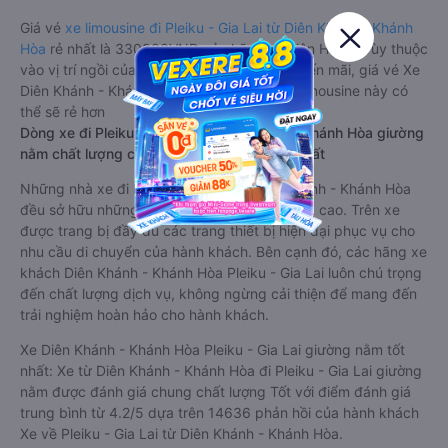
Giá vé
xe limousine đi Pleiku - Gia Lai từ Diên Khánh - Khánh
Hòa
rẻ nhất là 330000VND của hãng xe Liên Hưng. Tùy thuộc
vào vị trí ngồi của bạn và chương trình khuyến mãi, giá vé Xe
Diên Khánh - Khánh Hòa đi Pleiku - Gia Lai limousine này có
thể sẽ rẻ hơn
Dòng xe đi Pleiku - Gia Lai từ Diên Khánh - Khánh Hòa giường
nằm chất lượng cao: Thoải mái, giá cả tốt nhất
Những nhà xe đi Pleiku - Gia Lai từ Diên Khánh - Khánh Hòa
đều sở hữu những xe giường nằm chất lượng cao. Trên xe
được trang bị đầy đủ các trang thiết bị hiện đại phục vụ cho
nhu cầu di chuyển của hành khách. Bên cạnh đó, các hãng xe
khách Diên Khánh - Khánh Hòa Pleiku - Gia Lai luôn chú trọng
đến chất lượng dịch vụ, không ngừng cải thiện để mang đến
trải nghiệm hoàn hảo cho hành khách.
Xe Diên Khánh - Khánh Hòa Pleiku - Gia Lai giường nằm tốt
nhất: Xe từ Diên Khánh - Khánh Hòa đi Pleiku - Gia Lai giường
nằm được đánh giá chung chất lượng Tốt với điểm đánh giá
trung bình từ 4.2/5 dựa trên 14636 phản hồi của hành khách
Xe về Pleiku - Gia Lai từ Diên Khánh - Khánh Hòa.