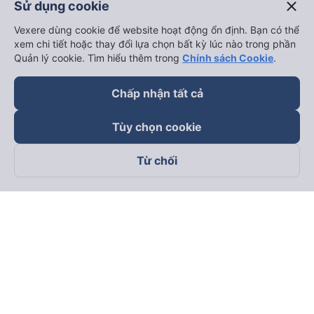
close
Sử dụng cookie
Vexere dùng cookie để website hoạt động ổn định. Bạn có thể
xem chi tiết hoặc thay đổi lựa chọn bất kỳ lúc nào trong phần
Quản lý cookie. Tìm hiểu thêm trong
Chính sách Cookie
.
Chấp nhận tất cả
Tùy chọn cookie
Từ chối
Theo dõi chúng tôi trên
Facebook
Tiktok
Youtube
Công ty TNHH Thương Mại Dịch Vụ Vexere
Địa chỉ đăng ký kinh doanh: 8C Chữ Đồng Tử, Phường Tân
Sơn Nhất, TP. Hồ Chí Minh, Việt Nam
Địa chỉ
:
Lầu 2, toà nhà H3 Circo Hoàng Diệu, 384 Hoàng Diệu,
Phường Khánh Hội, TP Hồ Chí Minh, Việt Nam