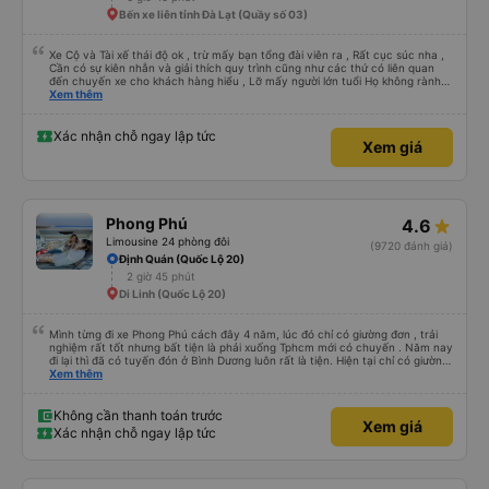
Bến xe liên tỉnh Đà Lạt (Quầy số 03)
Xe Cộ và Tài xế thái độ ok , trừ mấy bạn tổng đài viên ra , Rất cục súc nha ,
Cần có sự kiên nhẫn và giải thích quy trình cũng như các thứ có liên quan
đến chuyến xe cho khách hàng hiểu , Lỡ mấy người lớn tuổi Họ không rành
công nghệ , đặt xe mà tụi em nói giọng đó , không ai đi đâu ! xin góp ý ,
Xem thêm
Thanks
Xác nhận chỗ ngay lập tức
Xem giá
Phong Phú
4.6
Limousine 24 phòng đôi
(9720 đánh giá)
Định Quán (Quốc Lộ 20)
2 giờ 45 phút
Di Linh (Quốc Lộ 20)
Mình từng đi xe Phong Phú cách đây 4 năm, lúc đó chỉ có giường đơn , trải
nghiệm rất tốt nhưng bất tiện là phải xuống Tphcm mới có chuyến . Năm nay
đi lại thì đã có tuyến đón ở Bình Dương luôn rất là tiện. Hiện tại chỉ có giường
đôi , đọc review thấy mn đánh giá ko tốt giường chậc này nọ , thái độ của tài
Xem thêm
xế và phải chờ trung chuyển chậm chạp hoặc không chịu chuyển đến khách
sạn mà khách yêu cầu. Nghe cũng hơi e dè nhưng mình vẫn quyết định trải
nghiệm lại.Đầu tiên là vé xe rẻ hơn các hãng Limousine khác mà còn được
Không cần thanh toán trước
Xem giá
áp mã giảm giá .Đặt xong thì được nhân viên gọi xác nhận ngay và app/email
Xác nhận chỗ ngay lập tức
cập nhật rất thường xuyên , chi tiết. Đến ngày đi NV có gọi lại hẹn giờ cụ
thể, gps Xe hoạt động rất tốt giúp mình ra sát giờ không phải chờ lâu .
Chuyến đi khởi hành sớm hơn dự kiến 30p . Phòng sạch sẽ đầy đủ tiện nghi
,bánh , nước suối ,khăn lạnh và mền như quảng cáo, máy matxa hoạt động