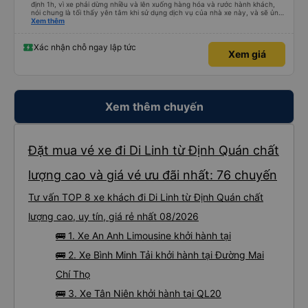
định 1h, vì xe phải dừng nhiều và lên xuống hàng hóa và rước hành khách,
nói chung là tối thấy yên tâm khi sử dụng dịch vụ của nhà xe này, và sẽ ủng
hộ và giới thiệu cho người thân sử dụng dịch vụ của nhà xe này
Xem thêm
Xác nhận chỗ ngay lập tức
Xem giá
Xem thêm chuyến
Đặt mua vé xe đi Di Linh từ Định Quán chất
lượng cao và giá vé ưu đãi nhất: 76 chuyến
Tư vấn TOP 8 xe khách đi Di Linh từ Định Quán chất
lượng cao, uy tín, giá rẻ nhất 08/2026
🚌 1. Xe An Anh Limousine khởi hành tại
🚌 2. Xe Bình Minh Tải khởi hành tại Đường Mai
Chí Thọ
🚌 3. Xe Tân Niên khởi hành tại QL20