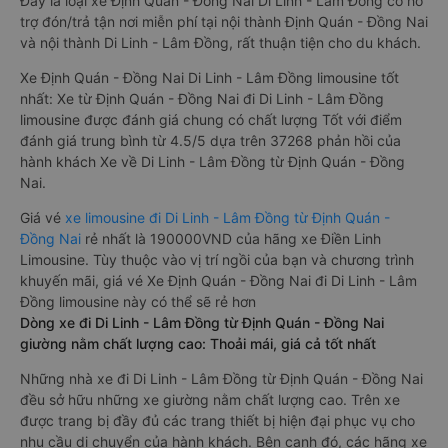
Đây là loại xe Định Quán - Đồng Nai Di Linh - Lâm Đồng có hỗ
trợ đón/trả tận nơi miễn phí tại nội thành Định Quán - Đồng Nai
và nội thành Di Linh - Lâm Đồng, rất thuận tiện cho du khách.
Xe Định Quán - Đồng Nai Di Linh - Lâm Đồng limousine tốt
nhất: Xe từ Định Quán - Đồng Nai đi Di Linh - Lâm Đồng
limousine được đánh giá chung có chất lượng Tốt với điểm
đánh giá trung bình từ 4.5/5 dựa trên 37268 phản hồi của
hành khách Xe về Di Linh - Lâm Đồng từ Định Quán - Đồng
Nai.
Giá vé
xe limousine đi Di Linh - Lâm Đồng từ Định Quán -
Đồng Nai
rẻ nhất là 190000VND của hãng xe Điền Linh
Limousine. Tùy thuộc vào vị trí ngồi của bạn và chương trình
khuyến mãi, giá vé Xe Định Quán - Đồng Nai đi Di Linh - Lâm
Đồng limousine này có thể sẽ rẻ hơn
Dòng xe đi Di Linh - Lâm Đồng từ Định Quán - Đồng Nai
giường nằm chất lượng cao: Thoải mái, giá cả tốt nhất
Những nhà xe đi Di Linh - Lâm Đồng từ Định Quán - Đồng Nai
đều sở hữu những xe giường nằm chất lượng cao. Trên xe
được trang bị đầy đủ các trang thiết bị hiện đại phục vụ cho
nhu cầu di chuyển của hành khách. Bên cạnh đó, các hãng xe