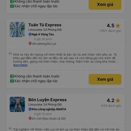
điểm dừng, họ đánh thức chúng tôi dậy và đảm bảo chúng tôi đã sẵn sàng.
Không cần thanh toán trước
Xem giá
Nhìn chung, đó là một trải nghiệm tốt. Mỗi giường đều có gối và chăn, và đủ
Xác nhận chỗ ngay lập tức
chỗ cho 1 người lớn và 1 trẻ em nằm thoải mái.
star_rate
Tuấn Tú Express
4.5
Limousine 24 Phòng Đôi
(1907 đánh giá)
Ngã 4 Vũng Tàu
5 giờ 35 phút
Văn phòng Đà Lạt
Nhà xe này ấn tượng với mình nhất là bác tài và anh nhân viên phụ xe. Từ
khâu gọi điện đến lúc lên xe đều rát sát sao và chủ động gọi cho mình để
hướng dẫn, giọng nói thân thiện, nhẹ nhàng. Nằm trên xe cũng khá thoải
mái, chăn nệm nước suối đầy đủ. Chuyến xe của mình hầu hết là các cô bác
Xem thêm
lớn tuổi thế nên khi hít thở sẽ thấy có một chút mùi người già Lúc xuống xe,
điểm thả của mình ban đầu dự kiến là Ngã 3 Sợi ( Nha Trang ) và bắt Grab
nhưng các anh hướng dẫn mình xuống ở đây không có ma nào dám chở đâu
Không cần thanh toán trước
Xem giá
( vì đây là địa bàn của thế lực xe ôm ngầm, dân chơi cỏ kẹo ke...) Và thế là
Xác nhận chỗ ngay lập tức
mình được chở xuống Ngã 3 thành , nơi sáng sủa an toàn hơn. Một Chuyến
xe được biết thêm nhiều câu chuyện mới. Cảm ơn nhà xe đã giúp đỡ
star_rate
Bốn Luyện Express
4.2
Limousine 24 Phòng Đôi
(554 đánh giá)
Khu công nghiệp AMATA
4 giờ 15 phút
Di Linh (Dọc Quốc lộ 20)
Trải nghiệm tốt Nhân viên vui vẻ lịch sự và thân thiện Giờ đến có trễ hơn dự