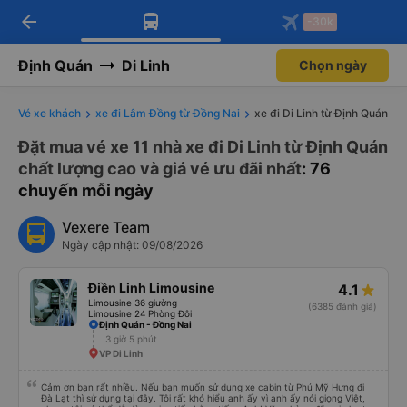
arrow_back
Tải app Vexere ngay!
Tải app Vexere
-30k
Mở app
Mở app
Nhận ưu đãi thành viên độc
-30k/ghế khi đặt vé máy bay qua
quyền
app
Định Quán
Di Linh
Chọn ngày
Vé xe khách
xe đi Lâm Đồng từ Đồng Nai
xe đi Di Linh từ Định Quán
Đặt mua vé xe 11 nhà xe đi Di Linh từ Định Quán
chất lượng cao và giá vé ưu đãi nhất
: 76
chuyến mỗi ngày
Vexere Team
Ngày cập nhật: 09/08/2026
Điền Linh Limousine
4.1
Limousine 36 giường
(6385 đánh giá)
Limousine 24 Phòng Đôi
Định Quán - Đồng Nai
3 giờ 5 phút
VP Di Linh
Cảm ơn bạn rất nhiều. Nếu bạn muốn sử dụng xe cabin từ Phú Mỹ Hưng đi
Đà Lạt thì sử dụng tại đây. Tôi rất khó hiểu anh ấy vì anh ấy nói giọng Việt,