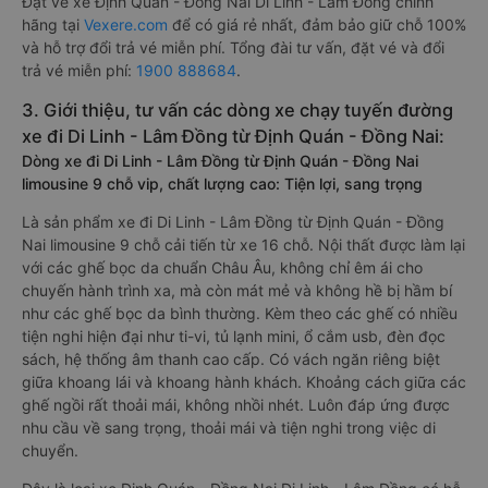
Đặt vé xe Định Quán - Đồng Nai Di Linh - Lâm Đồng chính
hãng tại
Vexere.com
để có giá rẻ nhất, đảm bảo giữ chỗ 100%
và hỗ trợ đổi trả vé miễn phí. Tổng đài tư vấn, đặt vé và đổi
trả vé miễn phí:
1900 888684
.
3. Giới thiệu, tư vấn các dòng xe chạy tuyến đường
xe đi Di Linh - Lâm Đồng từ Định Quán - Đồng Nai:
Dòng xe đi Di Linh - Lâm Đồng từ Định Quán - Đồng Nai
limousine 9 chỗ vip, chất lượng cao: Tiện lợi, sang trọng
Là sản phẩm xe đi Di Linh - Lâm Đồng từ Định Quán - Đồng
Nai limousine 9 chỗ cải tiến từ xe 16 chỗ. Nội thất được làm lại
với các ghế bọc da chuẩn Châu Âu, không chỉ êm ái cho
chuyến hành trình xa, mà còn mát mẻ và không hề bị hầm bí
như các ghế bọc da bình thường. Kèm theo các ghế có nhiều
tiện nghi hiện đại như ti-vi, tủ lạnh mini, ổ cắm usb, đèn đọc
sách, hệ thống âm thanh cao cấp. Có vách ngăn riêng biệt
giữa khoang lái và khoang hành khách. Khoảng cách giữa các
ghế ngồi rất thoải mái, không nhồi nhét. Luôn đáp ứng được
nhu cầu về sang trọng, thoải mái và tiện nghi trong việc di
chuyển.