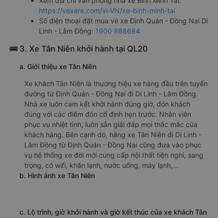
Xem địa chỉ văn phòng nhà xe Bình Minh Tải:
https://vexere.com/vi-VN/xe-binh-minh-tai
Số điện thoại đặt mua vé xe Định Quán - Đồng Nai Di
Linh - Lâm Đồng:
1900 888684
🚌 3. Xe Tân Niên khởi hành tại QL20
a. Giới thiệu xe Tân Niên
Xe khách Tân Niên là thương hiệu xe hàng đầu trên tuyến
đường từ Định Quán - Đồng Nai đi Di Linh - Lâm Đồng.
Nhà xe luôn cam kết khởi hành đúng giờ, đón khách
đúng với các điểm đón cố định hẹn trước. Nhân viên
phục vụ nhiệt tình, luôn sẵn giải đáp mọi thắc mắc của
khách hàng. Bên cạnh đó, hãng xe Tân Niên đi Di Linh -
Lâm Đồng từ Định Quán - Đồng Nai cũng đưa vào phục
vụ hệ thống xe đời mới cung cấp nội thất tiện nghi, sang
trọng, có wifi, khăn lạnh, nước uống, máy lạnh,…
b. Hình ảnh xe Tân Niên
c. Lộ trình, giờ khởi hành và giờ kết thúc của xe khách Tân