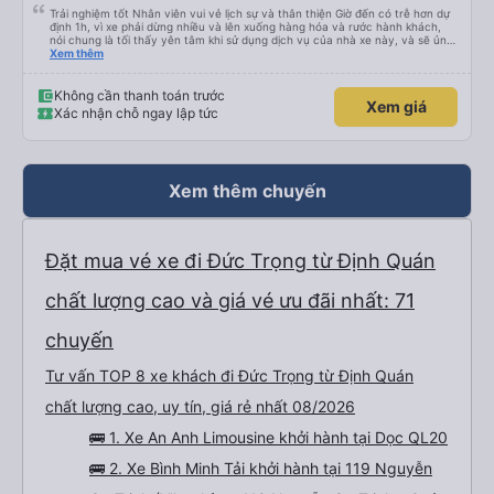
Trải nghiệm tốt Nhân viên vui vẻ lịch sự và thân thiện Giờ đến có trễ hơn dự
định 1h, vì xe phải dừng nhiều và lên xuống hàng hóa và rước hành khách,
nói chung là tối thấy yên tâm khi sử dụng dịch vụ của nhà xe này, và sẽ ủng
hộ và giới thiệu cho người thân sử dụng dịch vụ của nhà xe này
Xem thêm
Không cần thanh toán trước
Xem giá
Xác nhận chỗ ngay lập tức
Xem thêm chuyến
Đặt mua vé xe đi Đức Trọng từ Định Quán
chất lượng cao và giá vé ưu đãi nhất: 71
chuyến
Tư vấn TOP 8 xe khách đi Đức Trọng từ Định Quán
chất lượng cao, uy tín, giá rẻ nhất 08/2026
🚌 1. Xe An Anh Limousine khởi hành tại Dọc QL20
🚌 2. Xe Bình Minh Tải khởi hành tại 119 Nguyễn