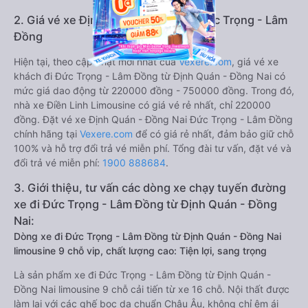
2. Giá vé xe Định Quán - Đồng Nai Đức Trọng - Lâm
Đồng
Hiện tại, theo cập nhật mới nhất của
Vexere.com
, giá vé xe
khách đi Đức Trọng - Lâm Đồng từ Định Quán - Đồng Nai có
mức giá dao động từ 220000 đồng - 750000 đồng. Trong đó,
nhà xe Điền Linh Limousine có giá vé rẻ nhất, chỉ 220000
đồng. Đặt vé xe Định Quán - Đồng Nai Đức Trọng - Lâm Đồng
chính hãng tại
Vexere.com
để có giá rẻ nhất, đảm bảo giữ chỗ
100% và hỗ trợ đổi trả vé miễn phí. Tổng đài tư vấn, đặt vé và
đổi trả vé miễn phí:
1900 888684
.
3. Giới thiệu, tư vấn các dòng xe chạy tuyến đường
xe đi Đức Trọng - Lâm Đồng từ Định Quán - Đồng
Nai:
Dòng xe đi Đức Trọng - Lâm Đồng từ Định Quán - Đồng Nai
limousine 9 chỗ vip, chất lượng cao: Tiện lợi, sang trọng
Là sản phẩm xe đi Đức Trọng - Lâm Đồng từ Định Quán -
Đồng Nai limousine 9 chỗ cải tiến từ xe 16 chỗ. Nội thất được
làm lại với các ghế bọc da chuẩn Châu Âu, không chỉ êm ái