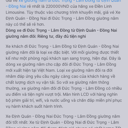
Giá vé
xe giường nằm đi Đức Trọng - Lâm Đồng từ Định Quán
- Đồng Nai
rẻ nhất là 220000VND của hãng xe Điền Linh
Limousine. Tùy thuộc vào chương trình khuyến mãi, giá vé Xe
Định Quán - Đồng Nai đi Đức Trọng - Lâm Đồng giường nằm
này có thể sẽ rẻ hơn.
Dòng xe đi Đức Trọng - Lâm Đồng từ Định Quán - Đồng Nai
giường nằm đôi: Riêng tư, đầy đủ tiện nghi
Xe khách đi Đức Trọng - Lâm Đồng từ Định Quán - Đồng Nai
giường nằm đôi là loại xe đặc biệt. Với mỗi giường được thiết
kế như một phòng ngủ khách sạn sang trọng, hiện đại. Đây là
dòng xe giường nằm cho cặp đôi đi Đức Trọng - Lâm Đồng
mới xuất hiện tại Việt Nam. Loại xe giường nằm đôi ra đời
nhằm đáp ứng yêu cầu ngày càng cao của khách hàng về
chất lượng dịch vụ vận tải. So với xe giường nằm thông
thường, xe giường nằm đôi đi Đức Trọng - Lâm Đồng có nhiều
ưu điểm và tiện nghi vượt trội. Màn hình LCD với hàng nghìn
bộ phim giải trí, wifi, và nước uống và chăn đắp miễn phí phục
vụ hành khách suốt hành trình.
Xe Định Quán - Đồng Nai Đức Trọng - Lâm Đồng giường nằm
đôi tốt nhất: Xe từ Định Quán - Đồng Nai đi Đức Trọng - Lâm