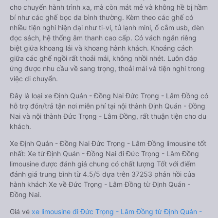
cho chuyến hành trình xa, mà còn mát mẻ và không hề bị hầm
bí như các ghế bọc da bình thường. Kèm theo các ghế có
nhiều tiện nghi hiện đại như ti-vi, tủ lạnh mini, ổ cắm usb, đèn
đọc sách, hệ thống âm thanh cao cấp. Có vách ngăn riêng
biệt giữa khoang lái và khoang hành khách. Khoảng cách
giữa các ghế ngồi rất thoải mái, không nhồi nhét. Luôn đáp
ứng được nhu cầu về sang trọng, thoải mái và tiện nghi trong
việc di chuyển.
Đây là loại xe Định Quán - Đồng Nai Đức Trọng - Lâm Đồng có
hỗ trợ đón/trả tận nơi miễn phí tại nội thành Định Quán - Đồng
Nai và nội thành Đức Trọng - Lâm Đồng, rất thuận tiện cho du
khách.
Xe Định Quán - Đồng Nai Đức Trọng - Lâm Đồng limousine tốt
nhất: Xe từ Định Quán - Đồng Nai đi Đức Trọng - Lâm Đồng
limousine được đánh giá chung có chất lượng Tốt với điểm
đánh giá trung bình từ 4.5/5 dựa trên 37253 phản hồi của
hành khách Xe về Đức Trọng - Lâm Đồng từ Định Quán -
Đồng Nai.
Giá vé
xe limousine đi Đức Trọng - Lâm Đồng từ Định Quán -