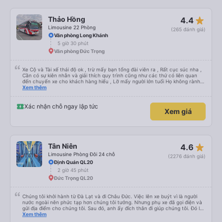
nghiệm) để khi bẩn thì giặt ,chứ nằm trực tiếp trên ghế da thì rất mau hôi và
ko vệ sinh được, mình nằm cứ cảm giác nằm chung mồ hôi với người lạ nên
mình cứ phải mang cái mền mỏng để lót nằm. Chúc hãng xe luôn suôn sẻ
star_rate
Thảo Hồng
4.4
,thượng lộ bình an Hẹn gặp lại chuyến 5 giờ sáng mai
Limousine 22 Phòng
(265 đánh giá)
Văn phòng Long Khánh
5 giờ 30 phút
Văn phòng Đức Trọng
Xe Cộ và Tài xế thái độ ok , trừ mấy bạn tổng đài viên ra , Rất cục súc nha ,
Cần có sự kiên nhẫn và giải thích quy trình cũng như các thứ có liên quan
đến chuyến xe cho khách hàng hiểu , Lỡ mấy người lớn tuổi Họ không rành
công nghệ , đặt xe mà tụi em nói giọng đó , không ai đi đâu ! xin góp ý ,
Xem thêm
Thanks
Xác nhận chỗ ngay lập tức
Xem giá
star_rate
Tân Niên
4.6
Limousine Phòng Đôi 24 chỗ
(2276 đánh giá)
Định Quán QL20
2 giờ 45 phút
Đức Trọng QL20
Chúng tôi khởi hành từ Đà Lạt và đi Châu Đức. Việc lên xe buýt vì là người
nước ngoài nên phức tạp hơn chúng tôi tưởng. Nhưng phụ xe đã gọi điện và
gửi địa điểm cho chúng tôi. Sau đó, anh ấy đích thân đi giúp chúng tôi. Đó là
lần đầu tiên đi xe giường nằm với hai đứa trẻ nhỏ khá thú vị. Chúng tôi không
Xem thêm
chắc chắn khi nào xe sẽ dừng lại để nghỉ hoặc ăn uống. Tôi rất ngạc nhiên