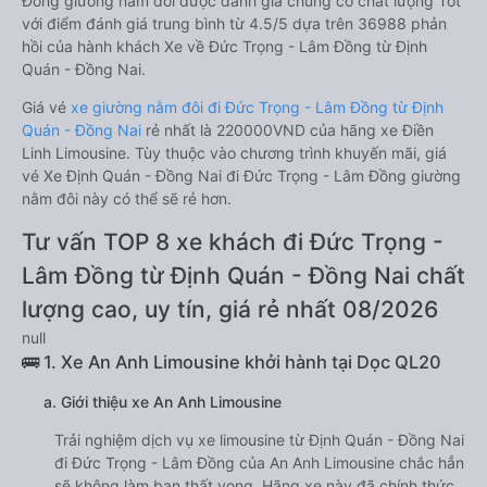
Đồng giường nằm đôi được đánh giá chung có chất lượng Tốt
với điểm đánh giá trung bình từ 4.5/5 dựa trên 36988 phản
hồi của hành khách Xe về Đức Trọng - Lâm Đồng từ Định
Quán - Đồng Nai.
Giá vé
xe giường nằm đôi đi Đức Trọng - Lâm Đồng từ Định
Quán - Đồng Nai
rẻ nhất là 220000VND của hãng xe Điền
Linh Limousine. Tùy thuộc vào chương trình khuyến mãi, giá
vé Xe Định Quán - Đồng Nai đi Đức Trọng - Lâm Đồng giường
nằm đôi này có thể sẽ rẻ hơn.
Tư vấn TOP 8 xe khách đi Đức Trọng -
Lâm Đồng từ Định Quán - Đồng Nai chất
lượng cao, uy tín, giá rẻ nhất 08/2026
null
🚌 1. Xe An Anh Limousine khởi hành tại Dọc QL20
a. Giới thiệu xe An Anh Limousine
Trải nghiệm dịch vụ xe limousine từ Định Quán - Đồng Nai
đi Đức Trọng - Lâm Đồng của An Anh Limousine chắc hẳn
sẽ không làm bạn thất vọng. Hãng xe này đã chính thức