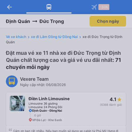
arrow_back
Tải app Vexere ngay!
Tải app Vexere
-30k
Mở app
Mở app
Nhận ưu đãi thành viên độc
-30k/ghế khi đặt vé máy bay qua
quyền
app
Định Quán
Đức Trọng
Chọn ngày
Vé xe khách
xe đi Lâm Đồng từ Đồng Nai
xe đi Đức Trọng từ Định
Quán
Đặt mua vé xe 11 nhà xe đi Đức Trọng từ Định
Quán chất lượng cao và giá vé ưu đãi nhất
: 71
chuyến mỗi ngày
Vexere Team
Ngày cập nhật: 06/08/2026
Điền Linh Limousine
4.1
Limousine 36 giường
(6368 đánh giá)
Limousine 24 Phòng Đôi
Định Quán - Đồng Nai
6 giờ
VP Đà Lạt - Khe Sanh
Cảm ơn bạn rất nhiều. Nếu bạn muốn sử dụng xe cabin từ Phú Mỹ Hưng đi