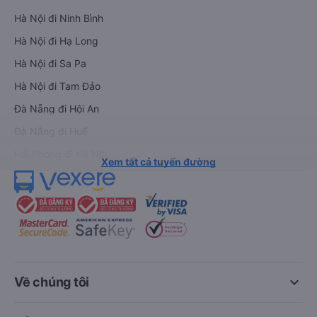
Hà Nội đi Ninh Bình
Hà Nội đi Hạ Long
Hà Nội đi Sa Pa
Hà Nội đi Tam Đảo
Đà Nẵng đi Hội An
Đà Nẵng đi Huế
Hải Phòng đi Hà Nội
Xem tất cả tuyến đường
keyboard_arrow_down
Về chúng tôi