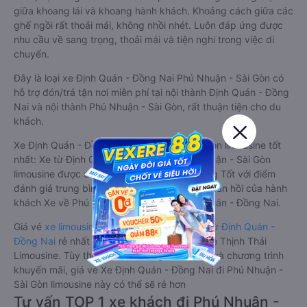
giữa khoang lái và khoang hành khách. Khoảng cách giữa các
ghế ngồi rất thoải mái, không nhồi nhét. Luôn đáp ứng được
nhu cầu về sang trọng, thoải mái và tiện nghi trong việc di
chuyển.
Đây là loại xe Định Quán - Đồng Nai Phú Nhuận - Sài Gòn có
hỗ trợ đón/trả tận nơi miễn phí tại nội thành Định Quán - Đồng
Nai và nội thành Phú Nhuận - Sài Gòn, rất thuận tiện cho du
khách.
Xe Định Quán - Đồng Nai Phú Nhuận - Sài Gòn limousine tốt
nhất: Xe từ Định Quán - Đồng Nai đi Phú Nhuận - Sài Gòn
limousine được đánh giá chung có chất lượng Tốt với điểm
đánh giá trung bình từ 4.2/5 dựa trên 487 phản hồi của hành
khách Xe về Phú Nhuận - Sài Gòn từ Định Quán - Đồng Nai.
Giá vé
xe limousine đi Phú Nhuận - Sài Gòn từ Định Quán -
Đồng Nai
rẻ nhất là 220000VND của hãng xe Thịnh Thái
Limousine. Tùy thuộc vào vị trí ngồi của bạn và chương trình
khuyến mãi, giá vé Xe Định Quán - Đồng Nai đi Phú Nhuận -
Sài Gòn limousine này có thể sẽ rẻ hơn
Tư vấn TOP 1 xe khách đi Phú Nhuận -