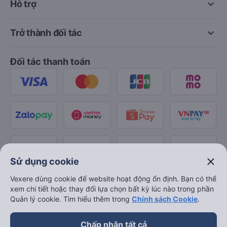
keyboard_arrow_down
Hỗ trợ
keyboard_arrow_down
Trở thành đối tác
Đối tác thanh toán
close
Sử dụng cookie
Vexere dùng cookie để website hoạt động ổn định. Bạn có thể
xem chi tiết hoặc thay đổi lựa chọn bất kỳ lúc nào trong phần
Quản lý cookie. Tìm hiểu thêm trong
Chính sách Cookie
.
Chấp nhận tất cả