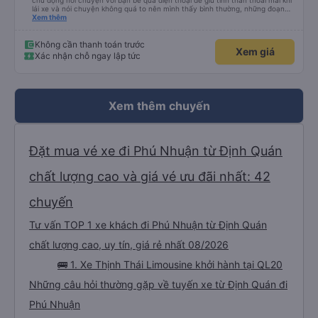
chủ động nói chuyện với bạn bè qua điện thoại để giữ tinh thần thoải mái khi
lái xe và nói chuyện không quá to nên mình thấy bình thường, những đoạn
cần tập trung như vào đường đèo thì tài xế ngừng lại để tập trung. Tài xế
Xem thêm
cũng chủ động đặt grab hộ mình ra điểm đón, và phí mình tự trả. Không rõ
có được hỗ trợ không nhưng phí cũng vài chục nên mình ngại hỏi. Xe khá
sạch, thoải mái không mùi nhiều.
Không cần thanh toán trước
Xem giá
Xác nhận chỗ ngay lập tức
Xem thêm chuyến
Đặt mua vé xe đi Phú Nhuận từ Định Quán
chất lượng cao và giá vé ưu đãi nhất: 42
chuyến
Tư vấn TOP 1 xe khách đi Phú Nhuận từ Định Quán
chất lượng cao, uy tín, giá rẻ nhất 08/2026
🚌 1. Xe Thịnh Thái Limousine khởi hành tại QL20
Những câu hỏi thường gặp về tuyến xe từ Định Quán đi
Phú Nhuận