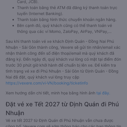
Card, JCB).
Thanh toán bằng thẻ ATM đã đăng ký thanh toán trực
tuyến (Internet Banking).
Thanh toán bằng hình thức chuyển khoản ngân hàng.
Bên cạnh đó, quý khách cũng có thể thanh toán vé
thông qua các ví Momo, ZaloPay, AirPay, VNPay,…
Sau khi thanh toán vé xe khách Định Quán - Đồng Nai Phú
Nhuận - Sài Gòn thành công, Vexere sẽ gửi tin nhắn/email xác
nhận thành công đến số điện thoại/email mà quý khách đã
đăng ký. Đến ngày đi, quý khách vui lòng có mặt tại điểm đón
trước 30 phút giờ khởi hành để chuẩn bị lên xe. Để kiểm tra
tình trạng vé xe đi Phú Nhuận - Sài Gòn từ Định Quán - Đồng
Nai đã đặt, quý khách vui lòng truy cập
https://vexere.com/vi-VN/booking/ticketinfo
Xem hướng dẫn chi tiết, minh họa bằng hình ảnh
tại đây.
Đặt vé xe Tết 2027 từ Định Quán đi Phú
Nhuận
Vé xe tết 2027 từ Định Quán đi Phú Nhuận vẫn chưa được
công bố. Vexere.com sẽ sớm thông báo cho các bạn thông tin