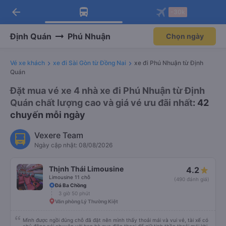
arrow_back
Tải app Vexere ngay!
Tải app Vexere
-30k
Mở app
Mở app
Nhận ưu đãi thành viên độc
-30k/ghế khi đặt vé máy bay qua
quyền
app
Định Quán
Phú Nhuận
Chọn ngày
Vé xe khách
xe đi Sài Gòn từ Đồng Nai
xe đi Phú Nhuận từ Định
Quán
Đặt mua vé xe 4 nhà xe đi Phú Nhuận từ Định
Quán chất lượng cao và giá vé ưu đãi nhất
: 42
chuyến mỗi ngày
Vexere Team
Ngày cập nhật: 08/08/2026
Thịnh Thái Limousine
4.2
Limousine 11 chỗ
(490 đánh giá)
Đá Ba Chồng
3 giờ 50 phút
Văn phòng Lý Thường Kiệt
Mình được ngồi đúng chỗ đã đặt nên mình thấy thoải mái và vui vẻ, tài xế có