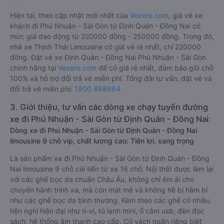
Hiện tại, theo cập nhật mới nhất của
Vexere.com
, giá vé xe
khách đi Phú Nhuận - Sài Gòn từ Định Quán - Đồng Nai có
mức giá dao động từ 220000 đồng - 250000 đồng. Trong đó,
nhà xe Thịnh Thái Limousine có giá vé rẻ nhất, chỉ 220000
đồng. Đặt vé xe Định Quán - Đồng Nai Phú Nhuận - Sài Gòn
chính hãng tại
Vexere.com
để có giá rẻ nhất, đảm bảo giữ chỗ
100% và hỗ trợ đổi trả vé miễn phí. Tổng đài tư vấn, đặt vé và
đổi trả vé miễn phí:
1900 888684
.
3. Giới thiệu, tư vấn các dòng xe chạy tuyến đường
xe đi Phú Nhuận - Sài Gòn từ Định Quán - Đồng Nai:
Dòng xe đi Phú Nhuận - Sài Gòn từ Định Quán - Đồng Nai
limousine 9 chỗ vip, chất lượng cao: Tiện lợi, sang trọng
Là sản phẩm xe đi Phú Nhuận - Sài Gòn từ Định Quán - Đồng
Nai limousine 9 chỗ cải tiến từ xe 16 chỗ. Nội thất được làm lại
với các ghế bọc da chuẩn Châu Âu, không chỉ êm ái cho
chuyến hành trình xa, mà còn mát mẻ và không hề bị hầm bí
như các ghế bọc da bình thường. Kèm theo các ghế có nhiều
tiện nghi hiện đại như ti-vi, tủ lạnh mini, ổ cắm usb, đèn đọc
sách, hệ thống âm thanh cao cấp. Có vách ngăn riêng biệt