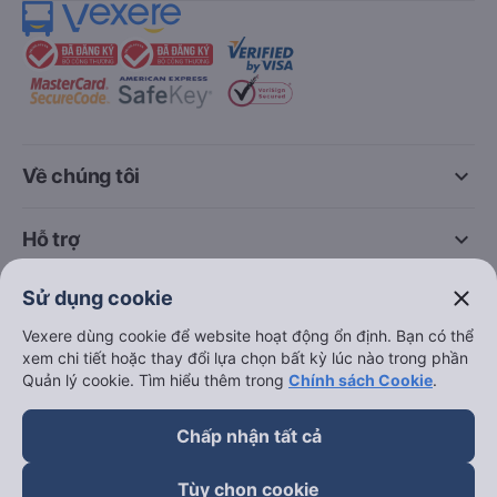
keyboard_arrow_down
Về chúng tôi
keyboard_arrow_down
Hỗ trợ
close
Sử dụng cookie
keyboard_arrow_down
Trở thành đối tác
Vexere dùng cookie để website hoạt động ổn định. Bạn có thể
xem chi tiết hoặc thay đổi lựa chọn bất kỳ lúc nào trong phần
Đối tác thanh toán
Quản lý cookie. Tìm hiểu thêm trong
Chính sách Cookie
.
Chấp nhận tất cả
Tùy chọn cookie