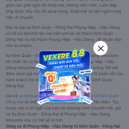
giữa các ghế ngồi rất thoải mái, không nhồi nhét. Luôn đáp
ứng được nhu cầu về sang trọng, thoải mái và tiện nghi trong
việc di chuyển.
Đây là loại xe Định Quán - Đồng Nai Phụng Hiệp - Hậu Giang
có hỗ trợ đón/trả tận nơi miễn phí tại nội thành Định Quán -
Đồng Nai và nội thành Phụng Hiệp - Hậu Giang, rất thuận tiện
cho du khách.
Xe Định Quán - Đồng Nai Phụng Hiệp - Hậu Giang limousine
tốt nhất: Xe từ Định Quán - Đồng Nai đi Phụng Hiệp - Hậu
Giang limousine được đánh giá chung có chất lượng Tốt với
điểm đánh giá trung bình từ 4.6/5 dựa trên 2276 phản hồi của
hành khách Xe về Phụng Hiệp - Hậu Giang từ Định Quán -
Đồng Nai.
Giá vé
xe limousine đi Phụng Hiệp - Hậu Giang từ Định Quán -
Đồng Nai
rẻ nhất là 450000VND của hãng xe Tân Niên. Tùy
thuộc vào vị trí ngồi của bạn và chương trình khuyến mãi, giá
vé Xe Định Quán - Đồng Nai đi Phụng Hiệp - Hậu Giang
limousine này có thể sẽ rẻ hơn
Dòng xe đi Phụng Hiệp - Hậu Giang từ Định Quán - Đồng Nai