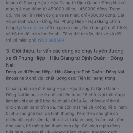
khách đi Phụng Hiệp - Hậu Giang từ Định Quán - Đồng Nai có
mức giá dao động từ 450000 đồng - 450000 đồng. Trong
đó, nhà xe Tân Niên có giá vé rẻ nhất, chỉ 450000 đồng. Đặt
vé xe Định Quán - Đồng Nai Phụng Hiệp - Hậu Giang chính
hãng tại
Vexere.com
để có giá rẻ nhất, đảm bảo giữ chỗ 100%
và hỗ trợ đổi trả vé miễn phí. Tổng đài tư vấn, đặt vé và đổi
trả vé miễn phí:
1900 888684
.
3. Giới thiệu, tư vấn các dòng xe chạy tuyến đường
xe đi Phụng Hiệp - Hậu Giang từ Định Quán - Đồng
Nai:
Dòng xe đi Phụng Hiệp - Hậu Giang từ Định Quán - Đồng Nai
limousine 9 chỗ vip, chất lượng cao: Tiện lợi, sang trọng
Là sản phẩm xe đi Phụng Hiệp - Hậu Giang từ Định Quán -
Đồng Nai limousine 9 chỗ cải tiến từ xe 16 chỗ. Nội thất được
làm lại với các ghế bọc da chuẩn Châu Âu, không chỉ êm ái
cho chuyến hành trình xa, mà còn mát mẻ và không hề bị hầm
bí như các ghế bọc da bình thường. Kèm theo các ghế có
nhiều tiện nghi hiện đại như ti-vi, tủ lạnh mini, ổ cắm usb, đèn
đọc sách, hệ thống âm thanh cao cấp. Có vách ngăn riêng
biệt giữa khoang lái và khoang hành khách. Khoảng cách