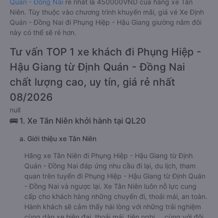
Quán - Đồng Nai
rẻ nhất là 450000VND của hãng xe Tân
Niên. Tùy thuộc vào chương trình khuyến mãi, giá vé Xe Định
Quán - Đồng Nai đi Phụng Hiệp - Hậu Giang giường nằm đôi
này có thể sẽ rẻ hơn.
Tư vấn TOP 1 xe khách đi Phụng Hiệp -
Hậu Giang từ Định Quán - Đồng Nai
chất lượng cao, uy tín, giá rẻ nhất
08/2026
null
🚌 1. Xe Tân Niên khởi hành tại QL20
a. Giới thiệu xe Tân Niên
Hãng xe Tân Niên đi Phụng Hiệp - Hậu Giang từ Định
Quán - Đồng Nai đáp ứng nhu cầu đi lại, du lịch, tham
quan trên tuyến đi Phụng Hiệp - Hậu Giang từ Định Quán
- Đồng Nai và ngược lại. Xe Tân Niên luôn nỗ lực cung
cấp cho khách hàng những chuyến đi, thoải mái, an toàn.
Hành khách sẽ cảm thấy hài lòng với những trải nghiệm
cùng dàn xe hiện đại, thoải mái, tiện nghi,... cùng với đội