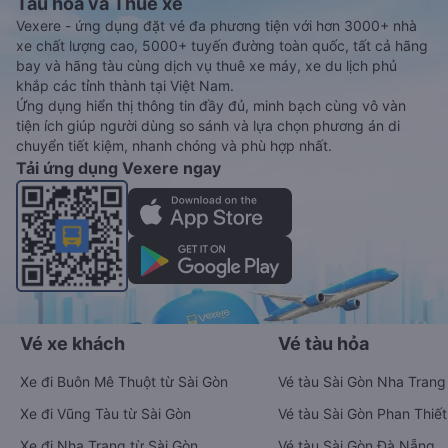
Tàu hoả và Thuê xe
Vexere - ứng dụng đặt vé đa phương tiện với hơn 3000+ nhà
xe chất lượng cao, 5000+ tuyến đường toàn quốc, tất cả hãng
bay và hãng tàu cùng dịch vụ thuê xe máy, xe du lịch phủ
khắp các tỉnh thành tại Việt Nam.
Ứng dụng hiển thị thông tin đầy đủ, minh bạch cùng vô vàn
tiện ích giúp người dùng so sánh và lựa chọn phương án di
chuyển tiết kiệm, nhanh chóng và phù hợp nhất.
Tải ứng dụng Vexere ngay
Vé xe khách
Vé tàu hỏa
Xe đi Buôn Mê Thuột từ Sài Gòn
Vé tàu Sài Gòn Nha Trang
Xe đi Vũng Tàu từ Sài Gòn
Vé tàu Sài Gòn Phan Thiết
Xe đi Nha Trang từ Sài Gòn
Vé tàu Sài Gòn Đà Nẵng