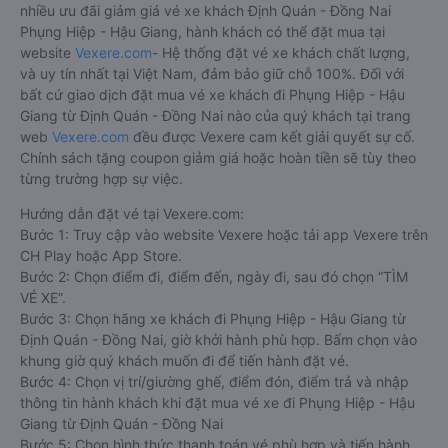
nhiều ưu đãi giảm giá vé xe khách Định Quán - Đồng Nai
Phụng Hiệp - Hậu Giang, hành khách có thể đặt mua tại
website
Vexere.com
- Hệ thống đặt vé xe khách chất lượng,
và uy tín nhất tại Việt Nam, đảm bảo giữ chỗ 100%. Đối với
bất cứ giao dịch đặt mua vé xe khách đi Phụng Hiệp - Hậu
Giang từ Định Quán - Đồng Nai nào của quý khách tại trang
web
Vexere.com
đều được Vexere cam kết giải quyết sự cố.
Chính sách tặng coupon giảm giá hoặc hoàn tiền sẽ tùy theo
từng trường hợp sự việc.
Hướng dẫn đặt vé tại Vexere.com:
Bước 1: Truy cập vào website Vexere hoặc tải app Vexere trên
CH Play hoặc App Store.
Bước 2: Chọn điểm đi, điểm đến, ngày đi, sau đó chọn “TÌM
VÉ XE”.
Bước 3: Chọn hãng xe khách đi Phụng Hiệp - Hậu Giang từ
Định Quán - Đồng Nai, giờ khởi hành phù hợp. Bấm chọn vào
khung giờ quý khách muốn đi để tiến hành đặt vé.
Bước 4: Chọn vị trí/giường ghế, điểm đón, điểm trả và nhập
thông tin hành khách khi đặt mua vé xe đi Phụng Hiệp - Hậu
Giang từ Định Quán - Đồng Nai
Bước 5: Chọn hình thức thanh toán vé phù hợp và tiến hành