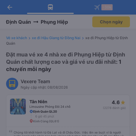
arrow_back
Tải app Vexere ngay!
Tải app Vexere
-30k
Mở app
Mở app
Nhận ưu đãi thành viên độc
-30k/ghế khi đặt vé máy bay qua
quyền
app
Định Quán
Phụng Hiệp
Chọn ngày
Vé xe khách
xe đi Hậu Giang từ Đồng Nai
xe đi Phụng Hiệp từ Định
Quán
Đặt mua vé xe 4 nhà xe đi Phụng Hiệp từ Định
Quán chất lượng cao và giá vé ưu đãi nhất
: 1
chuyến mỗi ngày
Vexere Team
Ngày cập nhật: 08/08/2026
Tân Niên
4.6
Limousine Phòng Đôi 24 chỗ
(2278 đánh giá)
Định Quán QL20
6 giờ 45 phút
Kinh Cùng (QL61)
Chúng tôi khởi hành từ Đà Lạt và đi Châu Đức. Việc lên xe buýt vì là người