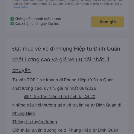
nước ngoài nên phức tạp hơn chúng tôi tưởng. Nhưng phụ xe đã gọi điện và
gửi địa điểm cho chúng tôi. Sau đó, anh ấy đích thân đi giúp chúng tôi. Đó là
lần đầu tiên đi xe giường nằm với hai đứa trẻ nhỏ khá thú vị. Chúng tôi không
Xem thêm
chắc chắn khi nào xe sẽ dừng lại để nghỉ hoặc ăn uống. Tôi rất ngạc nhiên
khi xe dừng lại lúc nửa đêm ở Cần Thơ và mọi người xuống xe ăn. Khi đến
điểm dừng, họ đánh thức chúng tôi dậy và đảm bảo chúng tôi đã sẵn sàng.
Không cần thanh toán trước
Xem giá
Nhìn chung, đó là một trải nghiệm tốt. Mỗi giường đều có gối và chăn, và đủ
Xác nhận chỗ ngay lập tức
chỗ cho 1 người lớn và 1 trẻ em nằm thoải mái.
Đặt mua vé xe đi Phụng Hiệp từ Định Quán
chất lượng cao và giá vé ưu đãi nhất: 1
chuyến
Tư vấn TOP 1 xe khách đi Phụng Hiệp từ Định Quán
chất lượng cao, uy tín, giá rẻ nhất 08/2026
🚌 1. Xe Tân Niên khởi hành tại QL20
Những câu hỏi thường gặp về tuyến xe từ Định Quán đi
Phụng Hiệp
Thông tin tuyến đường
Giới thiệu tuyến đường xe đi Phụng Hiệp từ Định Quán