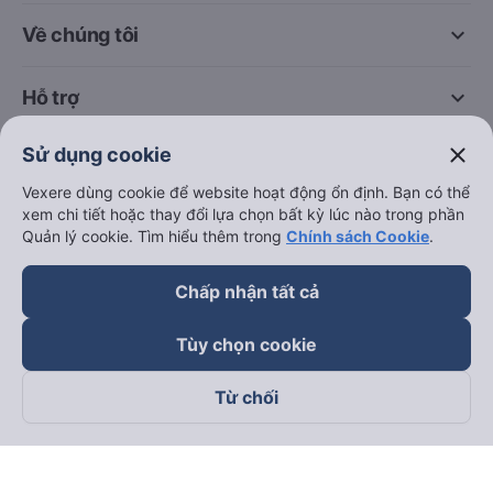
keyboard_arrow_down
Về chúng tôi
keyboard_arrow_down
Hỗ trợ
close
Sử dụng cookie
keyboard_arrow_down
Trở thành đối tác
Vexere dùng cookie để website hoạt động ổn định. Bạn có thể
xem chi tiết hoặc thay đổi lựa chọn bất kỳ lúc nào trong phần
Đối tác thanh toán
Quản lý cookie. Tìm hiểu thêm trong
Chính sách Cookie
.
Chấp nhận tất cả
Tùy chọn cookie
Từ chối