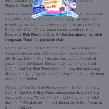
4.8/5 dựa trên 3978 phản hồi của hành khách Xe về Bình
Phước từ Quận 9 - Sài Gòn.
Giá vé
xe limousine đi Bình Phước từ Quận 9 - Sài Gòn
rẻ nhất
là 230000VND của hãng xe Phương Trang. Tùy thuộc vào vị
trí ngồi của bạn và chương trình khuyến mãi, giá vé Xe Quận
9 - Sài Gòn đi Bình Phước limousine này có thể sẽ rẻ hơn
Dòng xe đi Bình Phước từ Quận 9 - Sài Gòn giường nằm chất
lượng cao: Thoải mái, giá cả tốt nhất
Những nhà xe đi Bình Phước từ Quận 9 - Sài Gòn đều sở hữu
những xe giường nằm chất lượng cao. Trên xe được trang bị
đầy đủ các trang thiết bị hiện đại phục vụ cho nhu cầu di
chuyển của hành khách. Bên cạnh đó, các hãng xe khách
Quận 9 - Sài Gòn Bình Phước luôn chú trọng đến chất lượng
dịch vụ, không ngừng cải thiện để mang đến trải nghiệm hoàn
hảo cho hành khách.
Xe Quận 9 - Sài Gòn Bình Phước giường nằm tốt nhất: Xe từ
Quận 9 - Sài Gòn đi Bình Phước giường nằm được đánh giá
chung chất lượng Tốt với điểm đánh giá trung bình từ 4.8/5
dựa trên 3978 phản hồi của hành khách Xe về Bình Phước từ
Quận 9 - Sài Gòn.