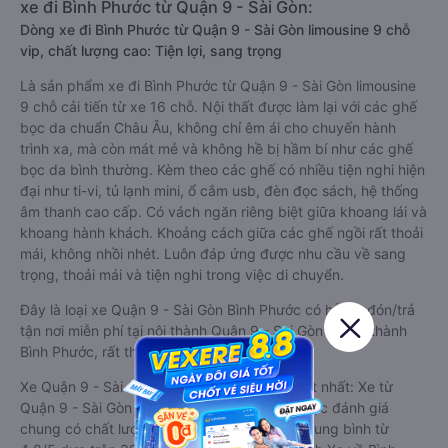
xe đi Bình Phước từ Quận 9 - Sài Gòn:
Dòng xe đi Bình Phước từ Quận 9 - Sài Gòn limousine 9 chỗ
vip, chất lượng cao: Tiện lợi, sang trọng
Là sản phẩm xe đi Bình Phước từ Quận 9 - Sài Gòn limousine
9 chỗ cải tiến từ xe 16 chỗ. Nội thất được làm lại với các ghế
bọc da chuẩn Châu Âu, không chỉ êm ái cho chuyến hành
trình xa, mà còn mát mẻ và không hề bị hầm bí như các ghế
bọc da bình thường. Kèm theo các ghế có nhiều tiện nghi hiện
đại như ti-vi, tủ lạnh mini, ổ cắm usb, đèn đọc sách, hệ thống
âm thanh cao cấp. Có vách ngăn riêng biệt giữa khoang lái và
khoang hành khách. Khoảng cách giữa các ghế ngồi rất thoải
mái, không nhồi nhét. Luôn đáp ứng được nhu cầu về sang
trọng, thoải mái và tiện nghi trong việc di chuyển.
Đây là loại xe Quận 9 - Sài Gòn Bình Phước có hỗ trợ đón/trả
tận nơi miễn phí tại nội thành Quận 9 - Sài Gòn và nội thành
Bình Phước, rất thuận tiện cho du khách.
Xe Quận 9 - Sài Gòn Bình Phước limousine tốt nhất: Xe từ
Quận 9 - Sài Gòn đi Bình Phước limousine được đánh giá
chung có chất lượng Tốt với điểm đánh giá trung bình từ