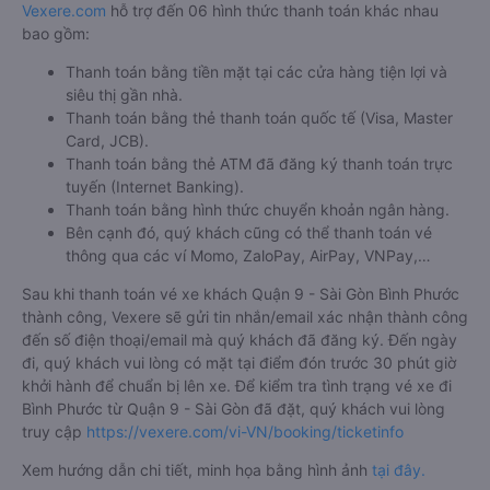
Vexere.com
hỗ trợ đến 06 hình thức thanh toán khác nhau
bao gồm:
Thanh toán bằng tiền mặt tại các cửa hàng tiện lợi và
siêu thị gần nhà.
Thanh toán bằng thẻ thanh toán quốc tế (Visa, Master
Card, JCB).
Thanh toán bằng thẻ ATM đã đăng ký thanh toán trực
tuyến (Internet Banking).
Thanh toán bằng hình thức chuyển khoản ngân hàng.
Bên cạnh đó, quý khách cũng có thể thanh toán vé
thông qua các ví Momo, ZaloPay, AirPay, VNPay,…
Sau khi thanh toán vé xe khách Quận 9 - Sài Gòn Bình Phước
thành công, Vexere sẽ gửi tin nhắn/email xác nhận thành công
đến số điện thoại/email mà quý khách đã đăng ký. Đến ngày
đi, quý khách vui lòng có mặt tại điểm đón trước 30 phút giờ
khởi hành để chuẩn bị lên xe. Để kiểm tra tình trạng vé xe đi
Bình Phước từ Quận 9 - Sài Gòn đã đặt, quý khách vui lòng
truy cập
https://vexere.com/vi-VN/booking/ticketinfo
Xem hướng dẫn chi tiết, minh họa bằng hình ảnh
tại đây.