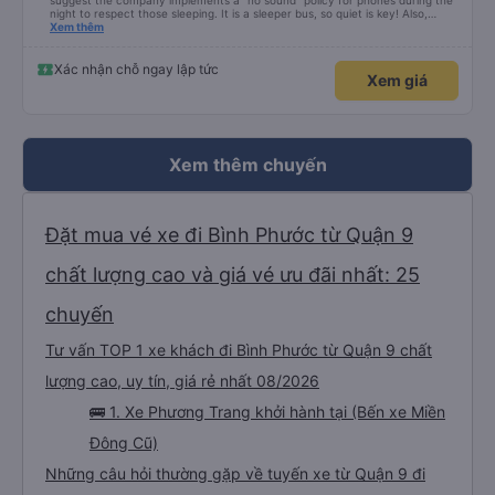
suggest the company implements a "no sound" policy for phones during the
night to respect those sleeping. It is a sleeper bus, so quiet is key! Also,
please display the Wi-Fi password clearly inside the cabin for convenience. I
Xem thêm
would definitely ride with them again! -------------- ​ Xe chất lượng tốt và
tài xế lái xe rất an toàn. Để dịch vụ hoàn hảo hơn, tôi góp ý nhà xe nên có
quy định rõ ràng về việc giữ im lặng (tắt âm thanh điện thoại) vào ban đêm
Xác nhận chỗ ngay lập tức
Xem giá
để tránh làm phiền hành khách khác ngủ. Ngoài ra, nhà xe nên dán sẵn mật
khẩu Wi-Fi trong xe để hành khách dễ dàng sử dụng. Tôi vẫn sẽ tiếp tục ủng
hộ nhà xe trong tương lai!
Xem thêm chuyến
Đặt mua vé xe đi Bình Phước từ Quận 9
chất lượng cao và giá vé ưu đãi nhất: 25
chuyến
Tư vấn TOP 1 xe khách đi Bình Phước từ Quận 9 chất
lượng cao, uy tín, giá rẻ nhất 08/2026
🚌 1. Xe Phương Trang khởi hành tại (Bến xe Miền
Đông Cũ)
Những câu hỏi thường gặp về tuyến xe từ Quận 9 đi