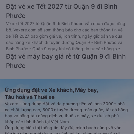
Đặt vé xe Tết 2027 từ Quận 9 đi Bình
Phước
Vé xe tết 2027 từ Quận 9 đi Bình Phước vẫn chưa được công
bố. Vexere.com sẽ sớm thông báo cho các bạn thông tin vé
xe Tết 2027 bao gồm giá vé, lịch trình, ngày giờ bán vé của
các hãng xe khách đi tuyến đường Quận 9 - Bình Phước và
Bình Phước - Quận 9 ngay khi có thông tin từ các hãng xe.
Đặt vé máy bay giá rẻ từ Quận 9 đi Bình
Phước
Ứng dụng đặt vé Xe khách, Máy bay,
Tàu hoả và Thuê xe
Vexere - ứng dụng đặt vé đa phương tiện với hơn 3000+ nhà
xe chất lượng cao, 5000+ tuyến đường toàn quốc, tất cả hãng
bay và hãng tàu cùng dịch vụ thuê xe máy, xe du lịch phủ
khắp các tỉnh thành tại Việt Nam.
Ứng dụng hiển thị thông tin đầy đủ, minh bạch cùng vô vàn
tiện ích giúp người dùng so sánh và lựa chọn phương án di