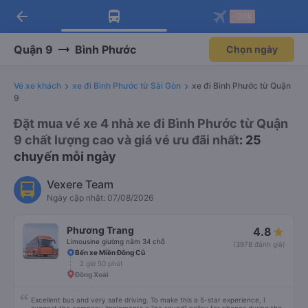
arrow_back
Tải app Vexere ngay!
Tải app Vexere
-30k
Mở app
Mở app
Nhận ưu đãi thành viên độc
-30k/ghế khi đặt vé máy bay qua
quyền
app
Quận 9
Bình Phước
Chọn ngày
Vé xe khách
xe đi Bình Phước từ Sài Gòn
xe đi Bình Phước từ Quận
9
Đặt mua vé xe 4 nhà xe đi Bình Phước từ Quận
9 chất lượng cao và giá vé ưu đãi nhất
: 25
chuyến mỗi ngày
Vexere Team
Ngày cập nhật: 07/08/2026
Phương Trang
4.8
Limousine giường nằm 34 chỗ
(3978 đánh giá)
Bến xe Miền Đông Cũ
2 giờ 50 phút
Đồng Xoài
Excellent bus and very safe driving. To make this a 5-star experience, I