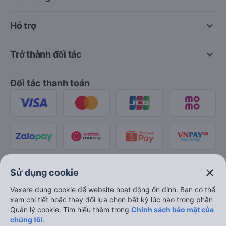
keyboard_arrow_down
Hỗ trợ
keyboard_arrow_down
Trở thành đối tác
Đối tác thanh toán
close
Sử dụng cookie
Vexere dùng cookie để website hoạt động ổn định. Bạn có thể
xem chi tiết hoặc thay đổi lựa chọn bất kỳ lúc nào trong phần
Quản lý cookie. Tìm hiểu thêm trong
Chính sách bảo mật của
chúng tôi
.