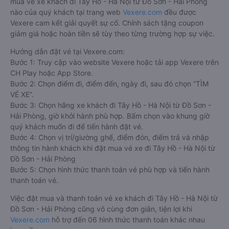
mua vé xe khách đi Tây Hồ - Hà Nội từ Đồ Sơn - Hải Phòng
nào của quý khách tại trang web
Vexere.com
đều được
Vexere cam kết giải quyết sự cố. Chính sách tặng coupon
giảm giá hoặc hoàn tiền sẽ tùy theo từng trường hợp sự việc.
Hướng dẫn đặt vé tại Vexere.com:
Bước 1: Truy cập vào website Vexere hoặc tải app Vexere trên
CH Play hoặc App Store.
Bước 2: Chọn điểm đi, điểm đến, ngày đi, sau đó chọn “TÌM
VÉ XE”.
Bước 3: Chọn hãng xe khách đi Tây Hồ - Hà Nội từ Đồ Sơn -
Hải Phòng, giờ khởi hành phù hợp. Bấm chọn vào khung giờ
quý khách muốn đi để tiến hành đặt vé.
Bước 4: Chọn vị trí/giường ghế, điểm đón, điểm trả và nhập
thông tin hành khách khi đặt mua vé xe đi Tây Hồ - Hà Nội từ
Đồ Sơn - Hải Phòng
Bước 5: Chọn hình thức thanh toán vé phù hợp và tiến hành
thanh toán vé.
Việc đặt mua và thanh toán vé xe khách đi Tây Hồ - Hà Nội từ
Đồ Sơn - Hải Phòng cũng vô cùng đơn giản, tiện lợi khi
Vexere.com
hỗ trợ đến 06 hình thức thanh toán khác nhau