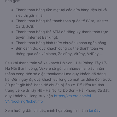
bao gồm:
Thanh toán bằng tiền mặt tại các cửa hàng tiện lợi và
siêu thị gần nhà.
Thanh toán bằng thẻ thanh toán quốc tế (Visa, Master
Card, JCB).
Thanh toán bằng thẻ ATM đã đăng ký thanh toán trực
tuyến (Internet Banking).
Thanh toán bằng hình thức chuyển khoản ngân hàng.
Bên cạnh đó, quý khách cũng có thể thanh toán vé
thông qua các ví Momo, ZaloPay, AirPay, VNPay,…
Sau khi thanh toán vé xe khách Đồ Sơn - Hải Phòng Tây Hồ -
Hà Nội thành công, Vexere sẽ gửi tin nhắn/email xác nhận
thành công đến số điện thoại/email mà quý khách đã đăng
ký. Đến ngày đi, quý khách vui lòng có mặt tại điểm đón trước
30 phút giờ khởi hành để chuẩn bị lên xe. Để kiểm tra tình
trạng vé xe đi Tây Hồ - Hà Nội từ Đồ Sơn - Hải Phòng đã đặt,
quý khách vui lòng truy cập
https://vexere.com/vi-
VN/booking/ticketinfo
Xem hướng dẫn chi tiết, minh họa bằng hình ảnh
tại đây.