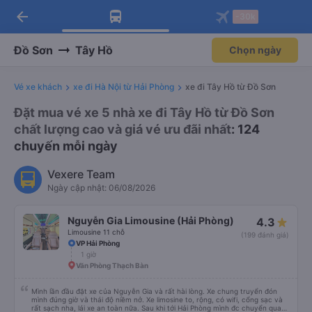
arrow_back
Tải app Vexere ngay!
Tải app Vexere
-30k
Mở app
Mở app
Nhận ưu đãi thành viên độc
-30k/ghế khi đặt vé máy bay qua
quyền
app
Đồ Sơn
Tây Hồ
Chọn ngày
Vé xe khách
xe đi Hà Nội từ Hải Phòng
xe đi Tây Hồ từ Đồ Sơn
Đặt mua vé xe 5 nhà xe đi Tây Hồ từ Đồ Sơn
chất lượng cao và giá vé ưu đãi nhất
: 124
chuyến mỗi ngày
Vexere Team
Ngày cập nhật: 06/08/2026
Nguyễn Gia Limousine (Hải Phòng)
4.3
Limousine 11 chỗ
(199 đánh giá)
VP Hải Phòng
1 giờ
Văn Phòng Thạch Bàn
Mình lần đầu đặt xe của Nguyễn Gia và rất hài lòng. Xe chung truyển đón
mình đúng giờ và thái độ niềm nở. Xe limosine to, rộng, có wifi, cổng sạc và
rất sạch nha, lái xe an toàn nữa. Sau khi tới Hải Phòng mình đc chuyển qua