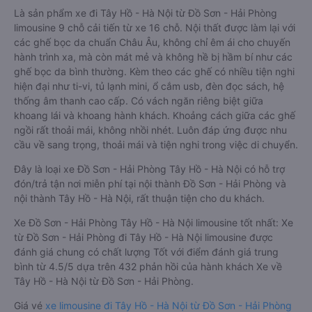
Là sản phẩm xe đi Tây Hồ - Hà Nội từ Đồ Sơn - Hải Phòng
limousine 9 chỗ cải tiến từ xe 16 chỗ. Nội thất được làm lại với
các ghế bọc da chuẩn Châu Âu, không chỉ êm ái cho chuyến
hành trình xa, mà còn mát mẻ và không hề bị hầm bí như các
ghế bọc da bình thường. Kèm theo các ghế có nhiều tiện nghi
hiện đại như ti-vi, tủ lạnh mini, ổ cắm usb, đèn đọc sách, hệ
thống âm thanh cao cấp. Có vách ngăn riêng biệt giữa
khoang lái và khoang hành khách. Khoảng cách giữa các ghế
ngồi rất thoải mái, không nhồi nhét. Luôn đáp ứng được nhu
cầu về sang trọng, thoải mái và tiện nghi trong việc di chuyển.
Đây là loại xe Đồ Sơn - Hải Phòng Tây Hồ - Hà Nội có hỗ trợ
đón/trả tận nơi miễn phí tại nội thành Đồ Sơn - Hải Phòng và
nội thành Tây Hồ - Hà Nội, rất thuận tiện cho du khách.
Xe Đồ Sơn - Hải Phòng Tây Hồ - Hà Nội limousine tốt nhất: Xe
từ Đồ Sơn - Hải Phòng đi Tây Hồ - Hà Nội limousine được
đánh giá chung có chất lượng Tốt với điểm đánh giá trung
bình từ 4.5/5 dựa trên 432 phản hồi của hành khách Xe về
Tây Hồ - Hà Nội từ Đồ Sơn - Hải Phòng.
Giá vé
xe limousine đi Tây Hồ - Hà Nội từ Đồ Sơn - Hải Phòng