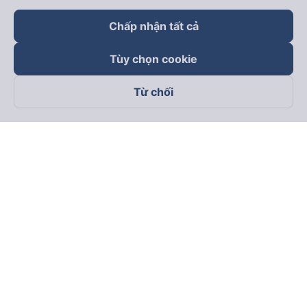
Chấp nhận tất cả
Tùy chọn cookie
Từ chối
Theo dõi chúng tôi trên
Facebook
Tiktok
Youtube
Công ty TNHH Thương Mại Dịch Vụ Vexere
Địa chỉ đăng ký kinh doanh: 8C Chữ Đồng Tử, Phường Tân
Sơn Nhất, TP. Hồ Chí Minh, Việt Nam
Địa chỉ
:
Lầu 2, toà nhà H3 Circo Hoàng Diệu, 384 Hoàng Diệu,
Phường Khánh Hội, TP Hồ Chí Minh, Việt Nam
Tầng 3, toà nhà 101 Láng Hạ, 101 Láng Hạ, Phường Láng, TP.
Hà Nội, Việt Nam
Giấy chứng nhận ĐKKD số 0315133726 do Sở KH và ĐT TP.
Hồ Chí Minh cấp lần đầu ngày 27/6/2018