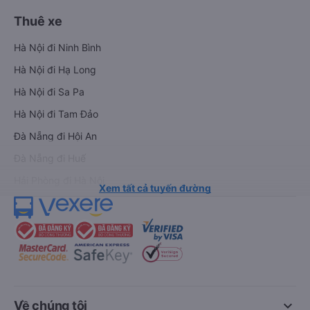
Thuê xe
Hà Nội đi Ninh Bình
Hà Nội đi Hạ Long
Hà Nội đi Sa Pa
Hà Nội đi Tam Đảo
Đà Nẵng đi Hội An
Đà Nẵng đi Huế
Hải Phòng đi Hà Nội
Xem tất cả tuyến đường
keyboard_arrow_down
Về chúng tôi