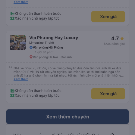
xe trung chuyển ( vf6) sạch sẽ, thoải mái bạn lái xe rất nice. 1 trải nghiệm
Xem thêm
tuyệt vời! Cảm ơn nhiều
Không cần thanh toán trước
Xem giá
Xác nhận chỗ ngay lập tức
Vip Phương Huy Luxury
4.7
Limousine 11 chỗ
(234 đánh giá)
Văn phòng Hải Phòng
1 giờ 30 phút
Văn phòng Hà Nội - Cổ Linh
Nhà xe phục vụ rất ổn, có xe trung chuyển đưa đón tận nơi, anh lái xe đưa
mình từ HP về HN rất chuyên nghiệp, lúc mình lên xe thì hơi buồn ngủ nên
anh đã hạ ghế cho mình và tắt nhạc, tới lúc mình dậy mới phát hiện không
thấy điện thoại thì anh đã ngay lập tức gọi xe trung chuyển để tìm điện thoại
Xem thêm
hộ mình và mình nhận được điện thoại ngay trong ngày hôm đó. Cảm ơn anh
và nhà xe rất nhiều. 1000 sao ạ.
Không cần thanh toán trước
Xem giá
Xác nhận chỗ ngay lập tức
Xem thêm chuyến