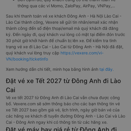
thông qua các ví Momo, ZaloPay, AirPay, VNPay,…
Sau khi thanh toán vé xe khách Đông Anh - Hà Nội Lào Cai -
Lào Cai thành công, Vexere sẽ gửi tin nhắn/email xác nhận
thành công đến số điện thoại/email mà quý khách đã đăng
ký. Đến ngày đi, quý khách vui lòng có mặt tại điểm đón trước
30 phút giờ khởi hành để chuẩn bị lên xe. Để kiểm tra tình
trạng vé xe đi Lào Cai - Lào Cai từ Đông Anh - Hà Nội đã đặt,
quý khách vui lòng truy cập
https://vexere.com/vi-
VN/booking/ticketinfo
Xem hướng dẫn chi tiết, minh họa bằng hình ảnh
tại đây.
Đặt vé xe Tết 2027 từ Đông Anh đi Lào
Cai
Vé xe tết 2027 từ Đông Anh đi Lào Cai vẫn chưa được công
bố. Vexere.com sẽ sớm thông báo cho các bạn thông tin vé
xe Tết 2027 bao gồm giá vé, lịch trình, ngày giờ bán vé của
các hãng xe khách đi tuyến đường Đông Anh - Lào Cai và Lào
Cai - Đông Anh ngay khi có thông tin từ các hãng xe.
Đặt vé máy bay giá rẻ từ Đông Anh đi