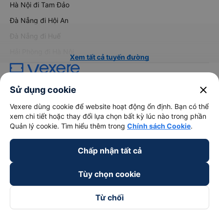
Hà Nội đi Tam Đảo
Đà Nẵng đi Hội An
Đà Nẵng đi Huế
Hải Phòng đi Hà Nội
Xem tất cả tuyến đường
close
Sử dụng cookie
Vexere dùng cookie để website hoạt động ổn định. Bạn có thể
xem chi tiết hoặc thay đổi lựa chọn bất kỳ lúc nào trong phần
Quản lý cookie. Tìm hiểu thêm trong
Chính sách Cookie
.
keyboard_arrow_down
Về chúng tôi
Chấp nhận tất cả
keyboard_arrow_down
Hỗ trợ
Tùy chọn cookie
keyboard_arrow_down
Trở thành đối tác
Từ chối