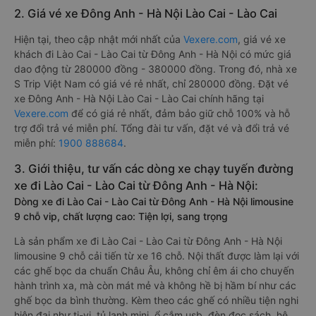
2. Giá vé xe Đông Anh - Hà Nội Lào Cai - Lào Cai
Hiện tại, theo cập nhật mới nhất của
Vexere.com
, giá vé xe
khách đi Lào Cai - Lào Cai từ Đông Anh - Hà Nội có mức giá
dao động từ 280000 đồng - 380000 đồng. Trong đó, nhà xe
S Trip Việt Nam có giá vé rẻ nhất, chỉ 280000 đồng. Đặt vé
xe Đông Anh - Hà Nội Lào Cai - Lào Cai chính hãng tại
Vexere.com
để có giá rẻ nhất, đảm bảo giữ chỗ 100% và hỗ
trợ đổi trả vé miễn phí. Tổng đài tư vấn, đặt vé và đổi trả vé
miễn phí:
1900 888684
.
3. Giới thiệu, tư vấn các dòng xe chạy tuyến đường
xe đi Lào Cai - Lào Cai từ Đông Anh - Hà Nội:
Dòng xe đi Lào Cai - Lào Cai từ Đông Anh - Hà Nội limousine
9 chỗ vip, chất lượng cao: Tiện lợi, sang trọng
Là sản phẩm xe đi Lào Cai - Lào Cai từ Đông Anh - Hà Nội
limousine 9 chỗ cải tiến từ xe 16 chỗ. Nội thất được làm lại với
các ghế bọc da chuẩn Châu Âu, không chỉ êm ái cho chuyến
hành trình xa, mà còn mát mẻ và không hề bị hầm bí như các
ghế bọc da bình thường. Kèm theo các ghế có nhiều tiện nghi
hiện đại như ti-vi, tủ lạnh mini, ổ cắm usb, đèn đọc sách, hệ