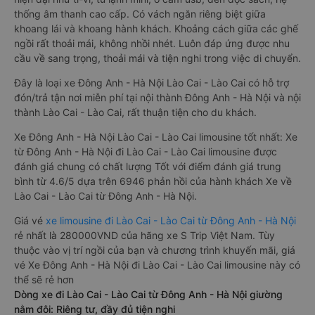
thống âm thanh cao cấp. Có vách ngăn riêng biệt giữa
khoang lái và khoang hành khách. Khoảng cách giữa các ghế
ngồi rất thoải mái, không nhồi nhét. Luôn đáp ứng được nhu
cầu về sang trọng, thoải mái và tiện nghi trong việc di chuyển.
Đây là loại xe Đông Anh - Hà Nội Lào Cai - Lào Cai có hỗ trợ
đón/trả tận nơi miễn phí tại nội thành Đông Anh - Hà Nội và nội
thành Lào Cai - Lào Cai, rất thuận tiện cho du khách.
Xe Đông Anh - Hà Nội Lào Cai - Lào Cai limousine tốt nhất: Xe
từ Đông Anh - Hà Nội đi Lào Cai - Lào Cai limousine được
đánh giá chung có chất lượng Tốt với điểm đánh giá trung
bình từ 4.6/5 dựa trên 6946 phản hồi của hành khách Xe về
Lào Cai - Lào Cai từ Đông Anh - Hà Nội.
Giá vé
xe limousine đi Lào Cai - Lào Cai từ Đông Anh - Hà Nội
rẻ nhất là 280000VND của hãng xe S Trip Việt Nam. Tùy
thuộc vào vị trí ngồi của bạn và chương trình khuyến mãi, giá
vé Xe Đông Anh - Hà Nội đi Lào Cai - Lào Cai limousine này có
thể sẽ rẻ hơn
Dòng xe đi Lào Cai - Lào Cai từ Đông Anh - Hà Nội giường
nằm đôi: Riêng tư, đầy đủ tiện nghi