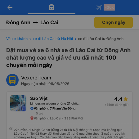
arrow_back
Tải app Vexere ngay!
Tải app Vexere
-30k
Mở app
Mở app
Nhận ưu đãi thành viên độc
-30k/ghế khi đặt vé máy bay qua
quyền
app
Đông Anh
Lào Cai
Chọn ngày
Vé xe khách
xe đi Lào Cai từ Hà Nội
xe đi Lào Cai từ Đông Anh
Đặt mua vé xe 6 nhà xe đi Lào Cai từ Đông Anh
chất lượng cao và giá vé ưu đãi nhất
: 100
chuyến mỗi ngày
Vexere Team
Ngày cập nhật: 09/08/2026
Sao Việt
4.4
Limousine giường phòng 21 chỗ (WC)
(3599 đánh giá)
Văn phòng 7 Phạm Văn Đồng
5 giờ
Văn phòng Lào Cai - 333 Phố Mới
22h mình đi Single Cabin (tầng 2) từ Hà Nội thẳng tới Sapa mà không qua
Lào Cai. 1. Tôi đã thay đổi thời gian đặt chỗ qua điện thoại 3 ngày trước khi
sử dụng xe buýt. Có thể giao tiếp bằng tiếng Anh và việc thay đổi thời gian