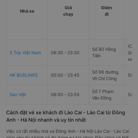
Giờ
Điểm
Nhà xe
chạy
đi
IC19
Số 80 Hồng
S Trip Việt Nam
06:30 - 23:30
Quán
Tiến
sapa
Số 96 đường
HK BUSLINES
00:00 - 23:45
Số 3
Võ Chí Công
Số 7 Phạm
Sao Việt
06:00 - 23:59
Số 3
Văn Đồng
Cách đặt vé xe khách đi Lào Cai - Lào Cai từ Đông
Anh - Hà Nội nhanh và uy tín nhất
Việc có rất nhiều nhà xe Đông Anh - Hà Nội Lào Cai - Lào Cai
giúp cho du khách có đa dạng sự lựa chọn. Đây cũng có thể