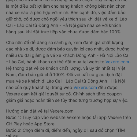
là một điều bất lợi làm cho hàng khách không biết nên chọn
nhà xe nào là phù hợp với mình. Bên cạnh đó, việc đảm bảo
giữ chỗ, có được chỗ ngồi yêu thích sau khi đặt vé xe đi Lào
Cai - Lào Cai từ Đông Anh - Hà Nội giữa nhà xe với khách
hàng sau khi đặt trực tiếp vẫn chưa được đảm bảo 100%.
Cho nên để dễ dàng so sánh giá, xem đánh giá chất lượng
các nhà xe đi, được đảm bảo quyền lợi cao nhất, được hưởng
nhiều ưu đãi giảm giá vé xe khách Đông Anh - Hà Nội Lào Cai
- Lào Cai, hành khách có thể đặt mua tại website
Vexere.com
-
Hệ thống đặt vé xe khách chất lượng, và uy tín nhất tại Việt
Nam, đảm bảo giữ chỗ 100%. Đối với bất cứ giao dịch đặt
mua vé xe khách đi Lào Cai - Lào Cai từ Đông Anh - Hà Nội
nào của quý khách tại trang web
Vexere.com
đều được
Vexere cam kết giải quyết sự cố. Chính sách tặng coupon
giảm giá hoặc hoàn tiền sẽ tùy theo từng trường hợp sự việc.
Hướng dẫn đặt vé tại Vexere.com:
Bước 1: Truy cập vào website Vexere hoặc tải app Vexere trên
CH Play hoặc App Store.
Bước 2: Chọn điểm đi, điểm đến, ngày đi, sau đó chọn “TÌM
VÉ XE”.