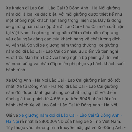
Xe khách đi Lào Cai - Lào Cai từ Đông Anh - Hà Nội giường
nằm đôi là loại xe đặc biệt. Với mỗi giường được thiết kế như
một phòng ngủ khách sạn sang trọng, hiện đại. Đây là dòng
xe giường nằm cho cặp đôi đi Lào Cai - Lào Cai mới xuất hiện
tại Việt Nam. Loại xe giường nằm đôi ra đời nhằm đáp ứng
yêu cầu ngày càng cao của khách hàng về chất lượng dịch
vụ vận tải. So với xe giường nằm thông thường, xe giường
nằm đôi đi Lào Cai - Lào Cai có nhiều ưu điểm và tiện nghi
vượt trội. Màn hình LCD với hàng nghìn bộ phim giải trí, wifi,
và nước uống và chăn đắp miễn phí phục vụ hành khách suốt
hành trình.
Xe Đông Anh - Hà Nội Lào Cai - Lào Cai giường nằm đôi tốt
nhất: Xe từ Đông Anh - Hà Nội đi Lào Cai - Lào Cai giường
nằm đôi được đánh giá chung có chất lượng Tốt với điểm
đánh giá trung bình từ 4.6/5 dựa trên 6946 phản hồi của
hành khách Xe về Lào Cai - Lào Cai từ Đông Anh - Hà Nội.
Giá vé
xe giường nằm đôi đi Lào Cai - Lào Cai từ Đông Anh -
Hà Nội
rẻ nhất là 280000VND của hãng xe S Trip Việt Nam.
Tùy thuộc vào chương trình khuyến mãi, giá vé Xe Đông Anh -