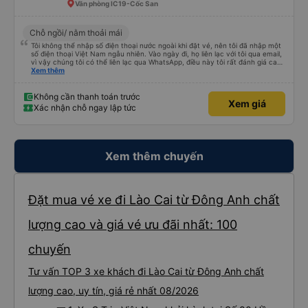
đăng ký. Nhân viên chuyên nghiệp, Nhiệt tình, mình đánh giá 4,5 sao cho cả
Văn phòng IC19-Cốc San
app Vexere và HK Busline và hãng sẽ ngày phát triển để mang lại trải
nghiệm tiện lợi hơn cho hành khách.
Chỗ ngồi/ nằm thoải mái
Tôi không thể nhập số điện thoại nước ngoài khi đặt vé, nên tôi đã nhập một
số điện thoại Việt Nam ngẫu nhiên. Vào ngày đi, họ liên lạc với tôi qua email,
vì vậy chúng tôi có thể liên lạc qua WhatsApp, điều này tôi rất đánh giá cao.
Hướng dẫn chờ tài xế cũng rất tốt. Xe buýt sạch sẽ, tôi được phát một chai
Xem thêm
nước và một khăn ướt. Wi-Fi khá nhanh. Cổng sạc USB hoạt động tốt. Xe
buýt dừng nghỉ để hành khách đi vệ sinh khoảng 2 tiếng một lần (2 điểm
dừng giữa sân bay và Lào Cai). Tôi không tìm thấy nhà vệ sinh trên xe, nên
Không cần thanh toán trước
Xem giá
hơi hoảng một chút, nhưng tôi đánh giá cao việc xe dừng nghỉ thường xuyên
Xác nhận chỗ ngay lập tức
ở cuối hành trình. Tôi sẽ đánh giá cao hơn nếu điều này được thông báo
trước. Dịch vụ đưa đón tận nơi ở Lào Cai rất tuyệt vời. Tôi rất mong chờ
chuyến đi tiếp theo của mình với công ty này.
Xem thêm chuyến
Đặt mua vé xe đi Lào Cai từ Đông Anh chất
lượng cao và giá vé ưu đãi nhất: 100
chuyến
Tư vấn TOP 3 xe khách đi Lào Cai từ Đông Anh chất
lượng cao, uy tín, giá rẻ nhất 08/2026