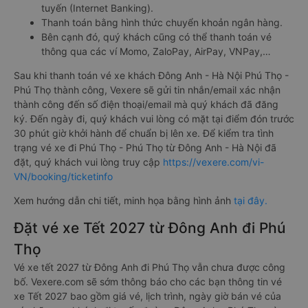
tuyến (Internet Banking).
Thanh toán bằng hình thức chuyển khoản ngân hàng.
Bên cạnh đó, quý khách cũng có thể thanh toán vé
thông qua các ví Momo, ZaloPay, AirPay, VNPay,…
Sau khi thanh toán vé xe khách Đông Anh - Hà Nội Phú Thọ -
Phú Thọ thành công, Vexere sẽ gửi tin nhắn/email xác nhận
thành công đến số điện thoại/email mà quý khách đã đăng
ký. Đến ngày đi, quý khách vui lòng có mặt tại điểm đón trước
30 phút giờ khởi hành để chuẩn bị lên xe. Để kiểm tra tình
trạng vé xe đi Phú Thọ - Phú Thọ từ Đông Anh - Hà Nội đã
đặt, quý khách vui lòng truy cập
https://vexere.com/vi-
VN/booking/ticketinfo
Xem hướng dẫn chi tiết, minh họa bằng hình ảnh
tại đây.
Đặt vé xe Tết 2027 từ Đông Anh đi Phú
Thọ
Vé xe tết 2027 từ Đông Anh đi Phú Thọ vẫn chưa được công
bố. Vexere.com sẽ sớm thông báo cho các bạn thông tin vé
xe Tết 2027 bao gồm giá vé, lịch trình, ngày giờ bán vé của