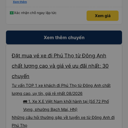
trên Vexere và chốt được lịch phù hợp với hãng xe X.E Việt Nam. Giá vé lượt
Xem thêm
đi và lượt về (2 chiều, khứ hồi) khá hợp lý. Điều mà mình thấy đỉnh nhất chính
là hãng có hỗ trợ xe trung chuyển. Từ văn phòng 251 Lương Văn Thăng,
phường Hoa Lư đến Chùa Bái Đính, phường Tây Hoa Lư khoảng cách là
Xác nhận chỗ ngay lập tức
Xem giá
~20km, hãng nhiệt tình đưa đón dù chỉ là 1 người, đưa đón 2 chiều bằng xe
trung chuyển với khoảng cách tổng là 40km mà phí thu thêm chỉ có
45.000đ. Mình chỉ lo cho hãng sẽ bị lỗ thôi. Mình chỉ cảm nhận nhất về vụ xe
trung chuyển thôi. Năm mới, chúc hãng X.E Việt Nam ngày càng phát triển
nhé. Thân mến.
Xem thêm chuyến
Đặt mua vé xe đi Phú Thọ từ Đông Anh
chất lượng cao và giá vé ưu đãi nhất: 30
chuyến
Tư vấn TOP 1 xe khách đi Phú Thọ từ Đông Anh chất
lượng cao, uy tín, giá rẻ nhất 08/2026
🚌 1. Xe X.E Việt Nam khởi hành tại (Số 72 Phố
Vọng, phường Bạch Mai, HN)
Những câu hỏi thường gặp về tuyến xe từ Đông Anh đi
Phú Thọ