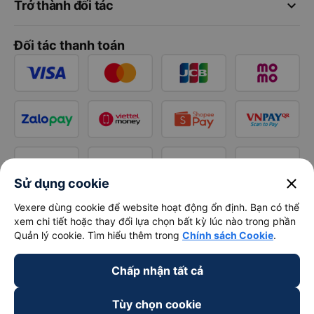
keyboard_arrow_down
Trở thành đối tác
Đối tác thanh toán
close
Sử dụng cookie
Vexere dùng cookie để website hoạt động ổn định. Bạn có thể
xem chi tiết hoặc thay đổi lựa chọn bất kỳ lúc nào trong phần
Quản lý cookie. Tìm hiểu thêm trong
Chính sách Cookie
.
Chấp nhận tất cả
Tùy chọn cookie