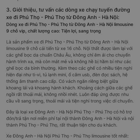
3. Giới thiệu, tư vấn các dòng xe chạy tuyến đường
xe đi Phú Thọ - Phú Thọ từ Đông Anh - Hà Nội:
Dòng xe đi Phú Thọ - Phú Thọ từ Đông Anh - Hà Nội limousine
9 chỗ vip, chất lượng cao: Tiện lợi, sang trọng
Là sản phẩm xe đi Phú Thọ - Phú Thọ từ Đông Anh - Hà Nội
limousine 9 chỗ cải tiến từ xe 16 chỗ. Nội thất được làm lại với
các ghế bọc da chuẩn Châu Âu, không chỉ êm ái cho chuyến
hành trình xa, mà còn mát mẻ và không hề bị hầm bí như các
ghế bọc da bình thường. Kèm theo các ghế có nhiều tiện nghi
hiện đại như ti-vi, tủ lạnh mini, ổ cắm usb, đèn đọc sách, hệ
thống âm thanh cao cấp. Có vách ngăn riêng biệt giữa
khoang lái và khoang hành khách. Khoảng cách giữa các ghế
ngồi rất thoải mái, không nhồi nhét. Luôn đáp ứng được nhu
cầu về sang trọng, thoải mái và tiện nghi trong việc di chuyển.
Đây là loại xe Đông Anh - Hà Nội Phú Thọ - Phú Thọ có hỗ trợ
đón/trả tận nơi miễn phí tại nội thành Đông Anh - Hà Nội và nội
thành Phú Thọ - Phú Thọ, rất thuận tiện cho du khách.
Xe Đông Anh - Hà Nội Phú Thọ - Phú Thọ limousine tốt nhất: