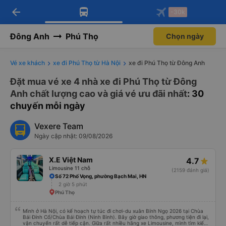
arrow_back
Tải app Vexere ngay!
Tải app Vexere
-30k
Mở app
Mở app
Nhận ưu đãi thành viên độc
-30k/ghế khi đặt vé máy bay qua
quyền
app
Đông Anh
Phú Thọ
Chọn ngày
Vé xe khách
xe đi Phú Thọ từ Hà Nội
xe đi Phú Thọ từ Đông Anh
Đặt mua vé xe 4 nhà xe đi Phú Thọ từ Đông
Anh chất lượng cao và giá vé ưu đãi nhất
: 30
chuyến mỗi ngày
Vexere Team
Ngày cập nhật: 09/08/2026
X.E Việt Nam
4.7
Limousine 11 chỗ
(2159 đánh giá)
Số 72 Phố Vọng, phường Bạch Mai, HN
2 giờ 5 phút
Phú Thọ
Mình ở Hà Nội, có kế hoạch tự túc đi chơi-du xuân Bính Ngọ 2026 tại Chùa
Bái Đính Cổ/Chùa Bái Đính (Ninh Bình). Bây giờ giao thông, phương tiện đi lại,
vận chuyển rất dễ tiếp cận. Giữa rất nhiều hãng xe Limousine, mình tìm kiếm