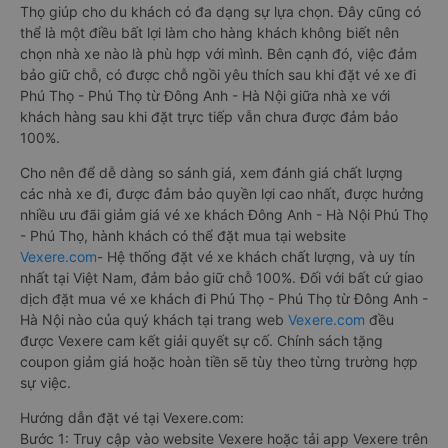
Thọ giúp cho du khách có đa dạng sự lựa chọn. Đây cũng có
thể là một điều bất lợi làm cho hàng khách không biết nên
chọn nhà xe nào là phù hợp với mình. Bên cạnh đó, việc đảm
bảo giữ chỗ, có được chỗ ngồi yêu thích sau khi đặt vé xe đi
Phú Thọ - Phú Thọ từ Đông Anh - Hà Nội giữa nhà xe với
khách hàng sau khi đặt trực tiếp vẫn chưa được đảm bảo
100%.
Cho nên để dễ dàng so sánh giá, xem đánh giá chất lượng
các nhà xe đi, được đảm bảo quyền lợi cao nhất, được hưởng
nhiều ưu đãi giảm giá vé xe khách Đông Anh - Hà Nội Phú Thọ
- Phú Thọ, hành khách có thể đặt mua tại website
Vexere.com
- Hệ thống đặt vé xe khách chất lượng, và uy tín
nhất tại Việt Nam, đảm bảo giữ chỗ 100%. Đối với bất cứ giao
dịch đặt mua vé xe khách đi Phú Thọ - Phú Thọ từ Đông Anh -
Hà Nội nào của quý khách tại trang web
Vexere.com
đều
được Vexere cam kết giải quyết sự cố. Chính sách tặng
coupon giảm giá hoặc hoàn tiền sẽ tùy theo từng trường hợp
sự việc.
Hướng dẫn đặt vé tại Vexere.com:
Bước 1: Truy cập vào website Vexere hoặc tải app Vexere trên