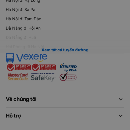
Hà Nội đi Hạ Long
Hà Nội đi Sa Pa
Hà Nội đi Tam Đảo
Đà Nẵng đi Hội An
Đà Nẵng đi Huế
Hải Phòng đi Hà Nội
Xem tất cả tuyến đường
keyboard_arrow_down
Về chúng tôi
keyboard_arrow_down
Hỗ trợ