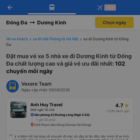
arrow_back
Tải app Vexere ngay!
Tải app Vexere
-30k
Mở app
Mở app
Nhận ưu đãi thành viên độc
-30k/ghế khi đặt vé máy bay qua
quyền
app
Đống Đa
Dương Kinh
Chọn ngày
Vé xe khách
xe đi Hải Phòng từ Hà Nội
xe đi Dương Kinh từ Đống
Đa
Đặt mua vé xe 5 nhà xe đi Dương Kinh từ Đống
Đa chất lượng cao và giá vé ưu đãi nhất
: 102
chuyến mỗi ngày
Vexere Team
Ngày cập nhật: 09/08/2026
Anh Huy Travel
4.7
Ghế ngồi 16 chỗ
(1339 đánh giá)
Văn phòng 42 Đường Láng (Ngã 4 Sở)
1 giờ 45 phút
398 Phạm Văn Đồng (Honda Hải Đăng)
🌷🌷Mình rất hài lòng về chuyến đi mặc dù đây là lần đầu tiên mình đi xe Anh