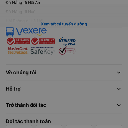
Đà Nẵng đi Hội An
Đà Nẵng đi Huế
Hải Phòng đi Hà Nội
Xem tất cả tuyến đường
keyboard_arrow_down
Về chúng tôi
keyboard_arrow_down
Hỗ trợ
keyboard_arrow_down
Trở thành đối tác
Đối tác thanh toán