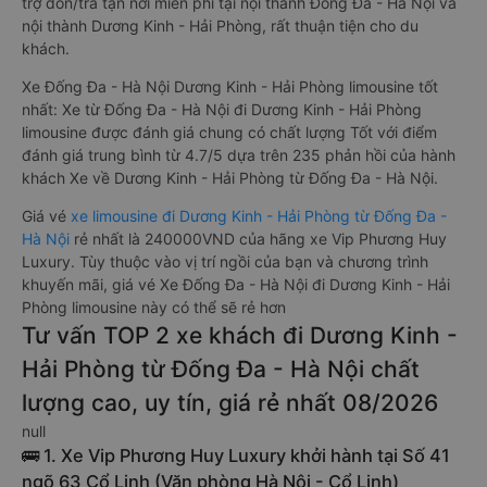
trợ đón/trả tận nơi miễn phí tại nội thành Đống Đa - Hà Nội và
nội thành Dương Kinh - Hải Phòng, rất thuận tiện cho du
khách.
Xe Đống Đa - Hà Nội Dương Kinh - Hải Phòng limousine tốt
nhất: Xe từ Đống Đa - Hà Nội đi Dương Kinh - Hải Phòng
limousine được đánh giá chung có chất lượng Tốt với điểm
đánh giá trung bình từ 4.7/5 dựa trên 235 phản hồi của hành
khách Xe về Dương Kinh - Hải Phòng từ Đống Đa - Hà Nội.
Giá vé
xe limousine đi Dương Kinh - Hải Phòng từ Đống Đa -
Hà Nội
rẻ nhất là 240000VND của hãng xe Vip Phương Huy
Luxury. Tùy thuộc vào vị trí ngồi của bạn và chương trình
khuyến mãi, giá vé Xe Đống Đa - Hà Nội đi Dương Kinh - Hải
Phòng limousine này có thể sẽ rẻ hơn
Tư vấn TOP 2 xe khách đi Dương Kinh -
Hải Phòng từ Đống Đa - Hà Nội chất
lượng cao, uy tín, giá rẻ nhất 08/2026
null
🚌 1. Xe Vip Phương Huy Luxury khởi hành tại Số 41
ngõ 63 Cổ Linh (Văn phòng Hà Nội - Cổ Linh)