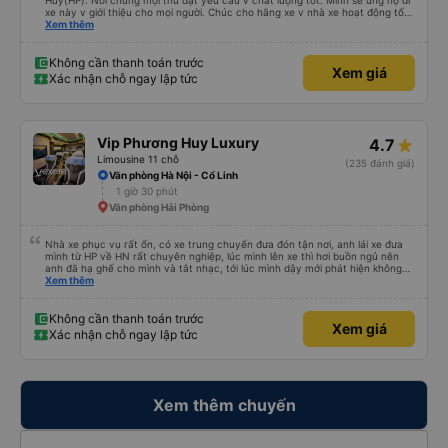
Huy(HP). Nói chung mọi thứ đạt yêu cầu v chất lượng tốt. Mình sẽ ủng hộ đi
xe này v giới thiệu cho mọi người. Chúc cho hãng xe v nhà xe hoạt động tốt
và phát triển hơn nữa. Mọi người ủng hộ đi nhiều cho hãng xe Anh Huy và
Xem thêm
chúc Cty phát triển vững mạnh. Cảm ơn về những chuyến đi an toàn và vui
vẻ👌👌🥰🥰❤️❤️💖💖💕💕💐💐💐💐💐💐
Không cần thanh toán trước
Xem giá
Xác nhận chỗ ngay lập tức
Vip Phương Huy Luxury
4.7
Limousine 11 chỗ
(235 đánh giá)
Văn phòng Hà Nội - Cổ Linh
1 giờ 30 phút
Văn phòng Hải Phòng
Nhà xe phục vụ rất ổn, có xe trung chuyển đưa đón tận nơi, anh lái xe đưa
mình từ HP về HN rất chuyên nghiệp, lúc mình lên xe thì hơi buồn ngủ nên
anh đã hạ ghế cho mình và tắt nhạc, tới lúc mình dậy mới phát hiện không
thấy điện thoại thì anh đã ngay lập tức gọi xe trung chuyển để tìm điện thoại
Xem thêm
hộ mình và mình nhận được điện thoại ngay trong ngày hôm đó. Cảm ơn anh
và nhà xe rất nhiều. 1000 sao ạ.
Không cần thanh toán trước
Xem giá
Xác nhận chỗ ngay lập tức
Xem thêm chuyến