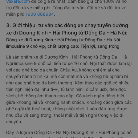
Vexere.com
để có giá rẻ nhất, đảm bảo giữ chỗ 100% và hỗ
trợ đổi trả vé miễn phí. Tổng đài tư vấn, đặt vé và đổi trả vé
miễn phí:
1900 888684
.
3. Giới thiệu, tư vấn các dòng xe chạy tuyến đường
xe đi Dương Kinh - Hải Phòng từ Đống Đa - Hà Nội:
Dòng xe đi Dương Kinh - Hải Phòng từ Đống Đa - Hà Nội
limousine 9 chỗ vip, chất lượng cao: Tiện lợi, sang trọng
Là sản phẩm xe đi Dương Kinh - Hải Phòng từ Đống Đa - Hà
Nội limousine 9 chỗ cải tiến từ xe 16 chỗ. Nội thất được làm lại
với các ghế bọc da chuẩn Châu Âu, không chỉ êm ái cho
chuyến hành trình xa, mà còn mát mẻ và không hề bị hầm bí
như các ghế bọc da bình thường. Kèm theo các ghế có nhiều
tiện nghi hiện đại như ti-vi, tủ lạnh mini, ổ cắm usb, đèn đọc
sách, hệ thống âm thanh cao cấp. Có vách ngăn riêng biệt
giữa khoang lái và khoang hành khách. Khoảng cách giữa các
ghế ngồi rất thoải mái, không nhồi nhét. Luôn đáp ứng được
nhu cầu về sang trọng, thoải mái và tiện nghi trong việc di
chuyển.
Đây là loại xe Đống Đa - Hà Nội Dương Kinh - Hải Phòng có hỗ