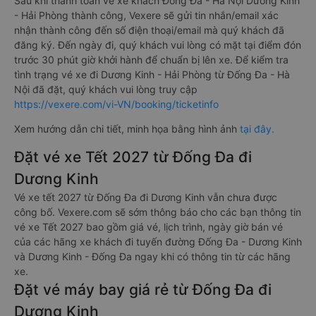
Sau khi thanh toán vé xe khách Đống Đa - Hà Nội Dương Kinh
- Hải Phòng thành công, Vexere sẽ gửi tin nhắn/email xác
nhận thành công đến số điện thoại/email mà quý khách đã
đăng ký. Đến ngày đi, quý khách vui lòng có mặt tại điểm đón
trước 30 phút giờ khởi hành để chuẩn bị lên xe. Để kiểm tra
tình trạng vé xe đi Dương Kinh - Hải Phòng từ Đống Đa - Hà
Nội đã đặt, quý khách vui lòng truy cập
https://vexere.com/vi-VN/booking/ticketinfo
Xem hướng dẫn chi tiết, minh họa bằng hình ảnh
tại đây.
Đặt vé xe Tết 2027 từ Đống Đa đi
Dương Kinh
Vé xe tết 2027 từ Đống Đa đi Dương Kinh vẫn chưa được
công bố. Vexere.com sẽ sớm thông báo cho các bạn thông tin
vé xe Tết 2027 bao gồm giá vé, lịch trình, ngày giờ bán vé
của các hãng xe khách đi tuyến đường Đống Đa - Dương Kinh
và Dương Kinh - Đống Đa ngay khi có thông tin từ các hãng
xe.
Đặt vé máy bay giá rẻ từ Đống Đa đi
Dương Kinh