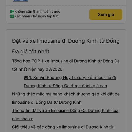
thấy điện thoại thì anh đã ngay lập tức gọi xe trung chuyển để tìm điện thoại
Xem thêm
hộ mình và mình nhận được điện thoại ngay trong ngày hôm đó. Cảm ơn anh
và nhà xe rất nhiều. 1000 sao ạ.
Không cần thanh toán trước
Xem giá
Xác nhận chỗ ngay lập tức
Đặt vé xe limousine đi Dương Kinh từ Đống
Đa giá tốt nhất
Tổng hợp TOP 1 xe limousine đi Dương Kinh từ Đống Đa
tốt nhất hiện nay 08/2026
🚌 1. Xe Vip Phương Huy Luxury: xe limousine đi
Dương Kinh từ Đống Đa được đánh giá cao
Những thắc mắc mà hàng khách thường gặp khi đặt xe
limousine đi Đống Đa từ Dương Kinh
Thông tin đặt vé xe limousine Đống Đa Dương Kinh của
các nhà xe
Giới thiệu về các dòng xe limousine đi Dương Kinh từ