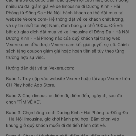
nhiều ưu đãi giảm giá vé xe limousine đi Dương Kinh - Hải
Phòng từ Đống Đa - Hà Nội, hành khách có thể đặt mua tại
website Vexere.com- Hệ thống đặt vé xe khách chất lượng,
và uy tín nhất tại Việt Nam, đảm bảo giữ chỗ 100%. Đối với
bất cứ giao dịch đặt mua vé xe limousine đi Đống Đa - Hà Nội
Dương Kinh - Hải Phòng nào của quý khách tại trang web
Vexere.com đều được Vexere cam kết giải quyết sự cố. Chính
sách tặng coupon giảm giá hoặc hoàn tiền sẽ tùy theo từng
trường hợp sự việc.
Hướng dẫn đặt vé tại Vexere.com:
Bước 1: Truy cập vào website Vexere hoặc tải app Vexere trên
CH Play hoặc App Store.
Bước 2: Chọn limousine điểm đi, điểm đến, ngày đi, sau đó
chọn “TÌM VÉ XE”.
Bước 3: Chọn hãng xe đi Dương Kinh - Hải Phòng từ Đống Đa
- Hà Nội limousine, giờ khởi hành phù hợp. Bấm chọn vào
khung giờ quý khách muốn đi để tiến hành đặt vé.
Bước 4: Chọn vị trí/giường ghế, điểm đón, điểm trả và nhập