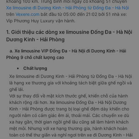
khoảng 100 km. Trung bình mỗi ngày có khoảng 51 chuyến
Xe limousine đi Dương Kinh - Hải Phòng từ Đống Đa - Hà Nội
trên
Vexere.com
bắt đầu từ 05:00 đến 21:02 bởi 51 nhà xe:
Vip Phương Huy Luxury vận hành.
1. Giới thiệu các dòng xe limousine Đống Đa - Hà Nội
Dương Kinh - Hải Phòng
a. Xe limousine VIP Đống Đa - Hà Nội đi Dương Kinh - Hải
Phòng 9 chỗ chất lượng cao
Chất lượng
Xe limousine đi Dương Kinh - Hải Phòng từ Đống Đa - Hà Nội
là hạng xe thương gia với khoảng tách biệt giữa ghế ngồi và
ghế lái.
Với sự thay đổi về mặt kích thước ghế, khiến chỗ của hành
khách rộng rãi hơn. Xe limousine Đống Đa - Hà Nội Dương
Kinh - Hải Phòng được trang bị loại ghế đệm dày khiến cho
người nằm có cảm giác êm ái, thoải mái. Các chuyến xe dù
xa hay gần, thời gian ngồi ghế lâu cũng sẽ làm hành khách
mệt mỏi. Nhưng với xe hạng thương gia, hành khách hoàn
toàn có thể thư giãn và nghỉ ngơi trên xe đi Dương Kinh - Hải