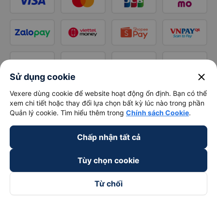
close
Sử dụng cookie
Vexere dùng cookie để website hoạt động ổn định. Bạn có thể
xem chi tiết hoặc thay đổi lựa chọn bất kỳ lúc nào trong phần
Quản lý cookie. Tìm hiểu thêm trong
Chính sách Cookie
.
Chấp nhận tất cả
Tùy chọn cookie
Từ chối
Theo dõi chúng tôi trên
Facebook
Tiktok
Youtube