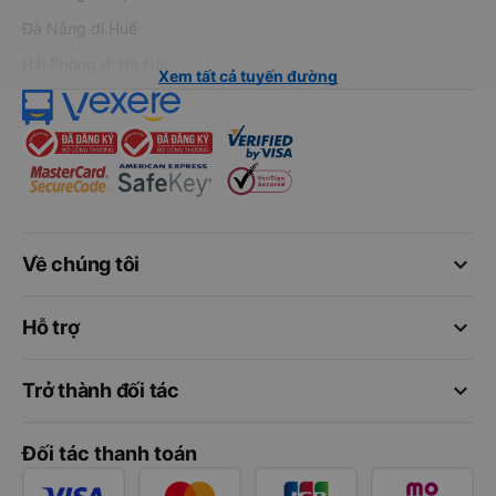
Đà Nẵng đi Huế
Hải Phòng đi Hà Nội
Xem tất cả tuyến đường
keyboard_arrow_down
Về chúng tôi
keyboard_arrow_down
Hỗ trợ
keyboard_arrow_down
Trở thành đối tác
Đối tác thanh toán