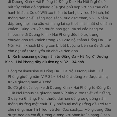
đi Dương Kinh - Hải Phòng từ Đống Đa - Hà Nội là ghế có
nút tùy chỉnh độ nghiêng của ghế phù hợp với nhu cầu của
hành khách. Xe có Wifi ,có thêm tủ lạnh, ti vi led 19 inch, hệ
thống đèn chiếu sáng đọc sách, bục gác chân, v.v.. Nhằm
đáp ứng mọi nhu cầu và mang lại sự thoải mái nhất cho hành
khách. Cũng với kích thước nhỏ gọn, đa số các hãng xe
limousine đi Dương Kinh - Hải Phòng đều hỗ trợ trung
chuyển đón trả khách trong khu vực nội thành Đống Đa - Hà
Nội. Hành khách không còn bị bắt buộc ra bến xe để đi, chỉ
cần đặt vé trực tuyến và chờ xe đến đón.
b. Xe limousine giường nằm từ Đống Đa - Hà Nội đi Dương
Kinh - Hải Phòng đầy đủ tiện nghi 32 - 34 chỗ
Dòng xe limousine đi Đống Đa - Hà Nội Dương Kinh - Hải
Phòng giường nằm VIP 32 – 34 chỗ là dòng xe được làm lại
từ xe giường nằm 40 chỗ.
Sơ đồ ghế của loại xe đi Dương Kinh - Hải Phòng từ Đống Đa
- Hà Nội limousine giường nằm VIP này được thiết kế 2 tầng,
3 dãy và 6 hàng. Kích thước dài hơn dòng xe giường nằm
thông thường một chút. Tuy nhiên tại mỗi giường đều có rèm
che riêng, màn hình led, và đèn đọc sách,…. Mỗi giường đều
được bọc da êm ái, tương đương với phân khúc hạng 3 sao.