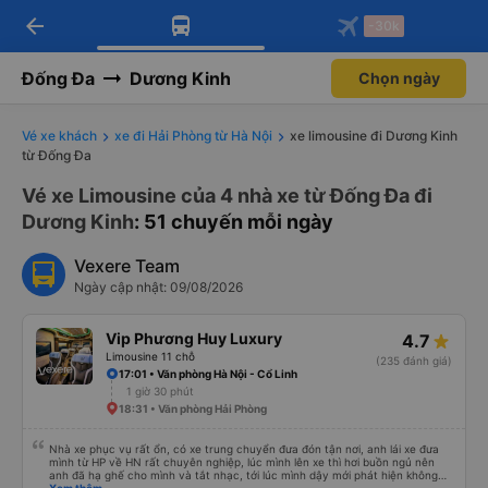
arrow_back
Tải app Vexere ngay!
Tải app Vexere
-30k
Mở app
Mở app
Nhận ưu đãi thành viên độc
-30k/ghế khi đặt vé máy bay qua
quyền
app
Đống Đa
Dương Kinh
Chọn ngày
Vé xe khách
xe đi Hải Phòng từ Hà Nội
xe limousine đi Dương Kinh
từ Đống Đa
Vé xe Limousine của 4 nhà xe từ Đống Đa đi
Dương Kinh
: 51 chuyến mỗi ngày
Vexere Team
Ngày cập nhật: 09/08/2026
Vip Phương Huy Luxury
4.7
Limousine 11 chỗ
(235 đánh giá)
17:01 • Văn phòng Hà Nội - Cổ Linh
1 giờ 30 phút
18:31 • Văn phòng Hải Phòng
Nhà xe phục vụ rất ổn, có xe trung chuyển đưa đón tận nơi, anh lái xe đưa
mình từ HP về HN rất chuyên nghiệp, lúc mình lên xe thì hơi buồn ngủ nên
anh đã hạ ghế cho mình và tắt nhạc, tới lúc mình dậy mới phát hiện không