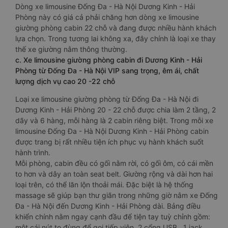
Dòng xe limousine Đống Đa - Hà Nội Dương Kinh - Hải
Phòng này có giá cả phải chăng hơn dòng xe limousine
giường phòng cabin 22 chỗ và đang được nhiều hành khách
lựa chọn. Trong tương lai không xa, đây chính là loại xe thay
thế xe giường nằm thông thường.
c. Xe limousine giường phòng cabin đi Dương Kinh - Hải
Phòng từ Đống Đa - Hà Nội VIP sang trọng, êm ái, chất
lượng dịch vụ cao 20 -22 chỗ
Loại xe limousine giường phòng từ Đống Đa - Hà Nội đi
Dương Kinh - Hải Phòng 20 - 22 chỗ được chia làm 2 tầng, 2
dãy và 6 hàng, mỗi hàng là 2 cabin riêng biệt. Trong mỗi xe
limousine Đống Đa - Hà Nội Dương Kinh - Hải Phòng cabin
được trang bị rất nhiều tiện ích phục vụ hành khách suốt
hành trình.
Mỗi phòng, cabin đều có gối nằm rời, có gối ôm, có cái mền
to hơn và dây an toàn seat belt. Giường rộng và dài hơn hai
loại trên, có thể lăn lộn thoải mái. Đặc biệt là hệ thống
massage sẽ giúp bạn thư giãn trong những giờ nằm xe Đống
Đa - Hà Nội đến Dương Kinh - Hải Phòng dài. Bảng điều
khiển chính nằm ngay cạnh đầu để tiện tay tuỳ chỉnh gồm:
một cái nút to đùng để gọi tiếp viên, 2 cổng USB , 1 jack