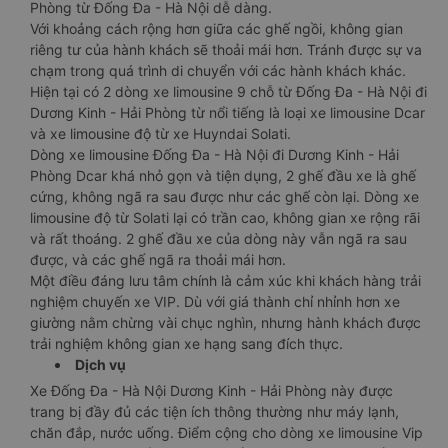
Phòng từ Đống Đa - Hà Nội dễ dàng.
Với khoảng cách rộng hơn giữa các ghế ngồi, không gian
riêng tư của hành khách sẽ thoải mái hơn. Tránh được sự va
chạm trong quá trình di chuyển với các hành khách khác.
Hiện tại có 2 dòng xe limousine 9 chỗ từ Đống Đa - Hà Nội đi
Dương Kinh - Hải Phòng từ nổi tiếng là loại xe limousine Dcar
và xe limousine độ từ xe Huyndai Solati.
Dòng xe limousine Đống Đa - Hà Nội đi Dương Kinh - Hải
Phòng Dcar khá nhỏ gọn và tiện dụng, 2 ghế đầu xe là ghế
cứng, không ngã ra sau được như các ghế còn lại. Dòng xe
limousine độ từ Solati lại có trần cao, không gian xe rộng rãi
và rất thoáng. 2 ghế đầu xe của dòng này vẫn ngã ra sau
được, và các ghế ngã ra thoải mái hơn.
Một điều đáng lưu tâm chính là cảm xúc khi khách hàng trải
nghiệm chuyến xe VIP. Dù với giá thành chỉ nhỉnh hơn xe
giường nằm chừng vài chục nghìn, nhưng hành khách được
trải nghiệm không gian xe hạng sang đích thực.
Dịch vụ
Xe Đống Đa - Hà Nội Dương Kinh - Hải Phòng này được
trang bị đầy đủ các tiện ích thông thường như máy lạnh,
chăn đắp, nước uống. Điểm cộng cho dòng xe limousine Vip