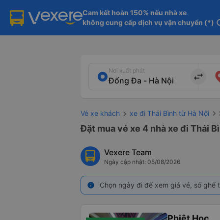
Cam kết hoàn 150% nếu nhà xe

không cung cấp dịch vụ vận chuyển (*)
in
Nơi xuất phát
import_export
Vé xe khách
xe đi Thái Bình từ Hà Nội
Đặt mua vé xe 4 nhà xe đi Thái B
Vexere Team
Ngày cập nhật: 05/08/2026
Chọn ngày đi để xem giá vé, số ghế t
info
Phiệt Học