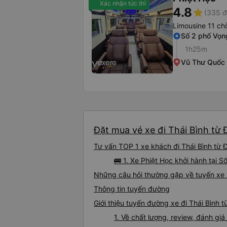
Xác nhận tức thì
4.8
star
(335 đ
Limousine 11 ch
Số 2 phố Vọn
1h25m
Vũ Thư Quốc 
Đặt mua vé xe đi Thái Bình từ 
Tư vấn TOP 1 xe khách đi Thái Bình từ Đ
🚌 1. Xe Phiệt Học khởi hành tại 
Những câu hỏi thường gặp về tuyến xe 
Thông tin tuyến đường
Giới thiệu tuyến đường xe đi Thái Bình 
1. Về chất lượng, review, đánh gi