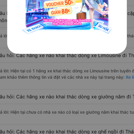
âu hỏi: Có loại xe Đống Đa - Hà Nội Thái Bình dành cho cặ
hông?
rả lời: Hiện tại chưa có nhà xe nào có loại xe giường nằm đôi khai th
âu hỏi: Các hãng xe nào khai thác dòng xe Limousine đi Th
rả lời: Hiện tại có 1 hãng xe khai thác dòng xe Limousine trên tuyến
ham khảo thêm thông tin và đặt vé các nhà xe này tại trang này:
Xe l
âu hỏi: Các hãng xe nào khai thác dòng xe giường nằm đi 
rả lời: Hiện tại chưa có nhà xe nào có loại xe giường nằm khai thác t
âu hỏi: Các hãng xe nào khai thác dòng xe ghế ngồi đi Thá