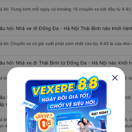
rả lời: Trung bình mỗi ngày có khoảng 16 chuyến xe bắt đầu từ 4:45
âu hỏi: Nhà xe đi Đống Đa - Hà Nội Thái Bình nào khởi hà
rả lời: Chuyến xe có giờ xuất phát sớm nhất vào lúc 4:45 là của nhà 
âu hỏi: Nhà xe đi Thái Bình từ Đống Đa - Hà Nội nào khởi h
rả lời: Chuyến xe có giờ xuất phát trễ (muộn) nhất là vào lúc 19:45 l
âu hỏi: Review xe đi Thái Bình từ Đống Đa - Hà Nội nào có 
ấp nhất?
rả lời: Những hãng xe đi Đống Đa - Hà Nội Thái Bình chất lượng tốt, x
ọc đi Thái Bình từ Đống Đa - Hà Nội với điểm chất lượng là 4.8/5 dự