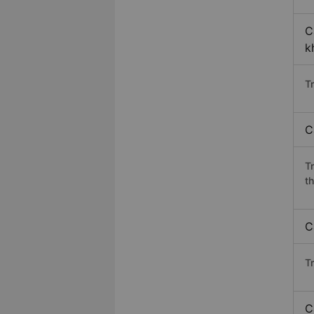
C
k
T
C
T
t
C
T
C