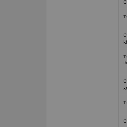
C
Tr
C
k
T
th
C
x
T
C