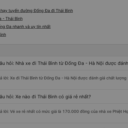
 chạy tuyến đường Đống Đa đi Thái Bình
 - Thái Bình
ống Đa nhanh và uy tín nhất
Bình
âu hỏi: Nhà xe đi Thái Bình từ Đống Đa - Hà Nội được đánh
rả lời: Xe đi Thái Bình từ Đống Đa - Hà Nội được đánh giá chất lượng 
âu hỏi: Xe nào đi Thái Bình có giá rẻ nhất?
rả lời: Vé xe rẻ nhất có mức giá là 170.000 đồng của nhà xe Phiệt Họ