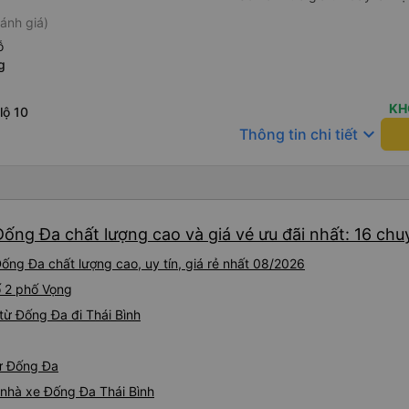
ánh giá)
ỗ
g
KH
lộ 10
keyboard_arrow_down
Thông tin chi tiết
Đống Đa chất lượng cao và giá vé ưu đãi nhất: 16 chu
ống Đa chất lượng cao, uy tín, giá rẻ nhất 08/2026
Số 2 phố Vọng
từ Đống Đa đi Thái Bình
từ Đống Đa
á nhà xe Đống Đa Thái Bình