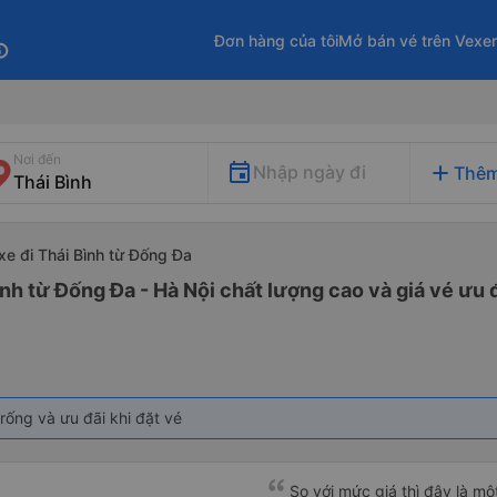
Đơn hàng của tôi
Mở bán vé trên Vexe
fo
Nơi đến
add
Nhập ngày đi
Thêm
xe đi Thái Bình từ Đống Đa
ình từ Đống Đa - Hà Nội chất lượng cao và giá vé ưu 
rống và ưu đãi khi đặt vé
So với mức giá thì đây là mộ