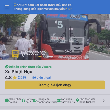
cam kết hoàn 150% nếu nhà xe
không cung cấp dịch vụ vận chuyển
(
*
)
info
Đối tác chính thức của Vexere
Xe Phiệt Học
4.8
(335)
Số điện thoại
Xem giá & lịch chạy
Chắc chắn
Hỗ trợ
Không cần
Xác nhận
Cho theo dõi
keyboard_arrow_right
có chỗ
24/7
thanh toán trước
ngay lập tức
hành trình xe