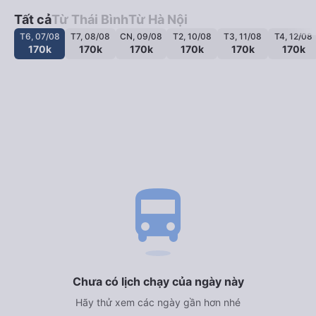
Tất cả
Từ Thái Bình
Từ Hà Nội
T6, 07/08
T7, 08/08
CN, 09/08
T2, 10/08
T3, 11/08
T4, 12/08
170k
170k
170k
170k
170k
170k
directions_bus
Chưa có lịch chạy của ngày này
Hãy thử xem các ngày gần hơn nhé