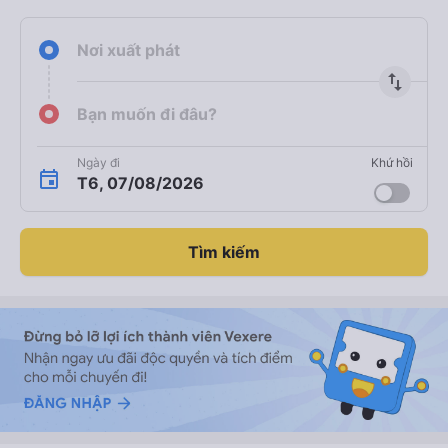
Nơi xuất phát
import_export
Bạn muốn đi đâu?
Ngày đi
Khứ hồi
T6, 07/08/2026
Tìm kiếm