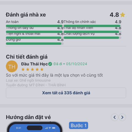
4.8
Đánh giá nhà xe
4.9
4.9
An toàn
Thông tin chính xác
4.9
4.8
Thông tin đầy đủ
Thái độ nhân viên
4.8
4.8
Tiện nghi & thoải mái
Chất lượng dịch vụ
4.8
Đúng giờ
Chi tiết đánh giá
Đầu Thái Học
verified
Đã đi • 05/10/2024
TH
star_rate
star_rate
star_rate
star_rate
star_rate
So với mức giá thì đây là một lựa chọn vô cùng tốt
Loại xe: Ghế ngồi limousine
Tuyến đường: MỸ ĐÌNH - THÁI BÌNH
Xem tất cả 335 đánh giá
keyboard_arrow_left
keyboard_arrow_right
Hướng dẫn đặt vé