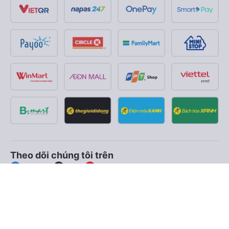
Theo dõi chúng tôi trên
Facebook
Tiktok
Youtube
Công ty TNHH Thương Mại Dịch Vụ Vexere
Địa chỉ đăng ký kinh doanh: 8C Chữ Đồng Tử, Phường Tân
Sơn Nhất, TP. Hồ Chí Minh, Việt Nam