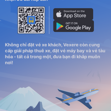
Không chỉ đặt vé xe khách, Vexere còn cung
cấp giải pháp thuê xe, đặt vé máy bay và vé tàu
hỏa - tất cả trong một, đưa bạn đi khắp muôn
nơi!