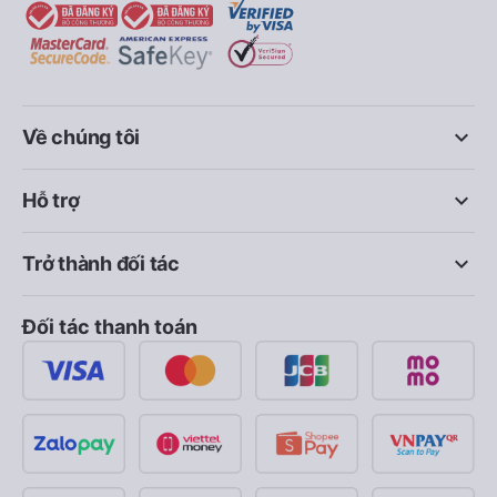
keyboard_arrow_down
Về chúng tôi
keyboard_arrow_down
Hỗ trợ
keyboard_arrow_down
Trở thành đối tác
Đối tác thanh toán