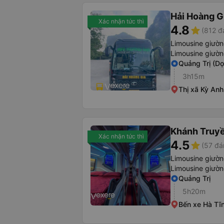
Hải Hoàng G
Xác nhận tức thì
4.8
star
(812 đ
Limousine giườ
Limousine giườ
Quảng Trị (D
3h15m
Thị xã Kỳ Anh
Khánh Truyề
Xác nhận tức thì
4.5
star
(57 đá
Limousine giườ
Limousine giườ
Quảng Trị
5h20m
Bến xe Hà Tĩ