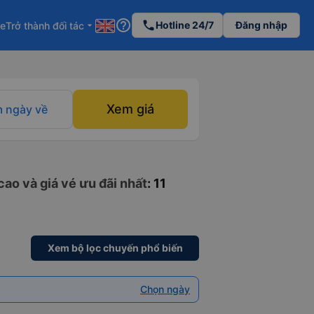
help_outline
phone
Hotline 24/7
Đăng nhập
re
Trở thành đối tác
arrow_drop_down
Xem giá
 ngày về
cao và giá vé ưu đãi nhất
: 11
Xem bộ lọc chuyến phổ biến
Chọn ngày