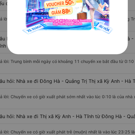
ếu di chuyển bằng xe khách?
rả lời: Đoạn đường đi Thị xã Kỳ Anh - Hà Tĩnh từ Đông Hà - Quảng T
âu hỏi: Mỗi ngày có bao nhiêu chuyến xe khách Đông Hà - 
ĩnh ?
rả lời: Trung bình mỗi ngày có khoảng 11 chuyến xe bắt đầu từ 0:10
âu hỏi: Nhà xe đi Đông Hà - Quảng Trị Thị xã Kỳ Anh - Hà 
rả lời: Chuyến xe có giờ xuất phát sớm nhất vào lúc 0:10 là của nhà
âu hỏi: Nhà xe đi Thị xã Kỳ Anh - Hà Tĩnh từ Đông Hà - Quả
rả lời: Chuyến xe có giờ xuất phát trễ (muộn) nhất là vào lúc 23:25 