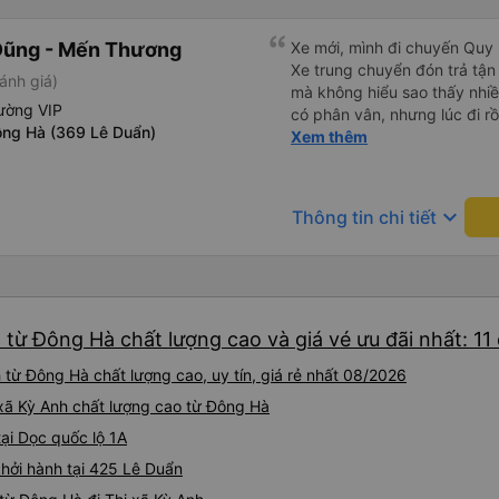
Dũng - Mến Thương
Xe mới, mình đi chuyến Quy 
Xe trung chuyển đón trả tận
ánh giá)
mà không hiểu sao thấy nhiề
ường VIP
có phân vân, nhưng lúc đi rồ
ng Hà (369 Lê Duẩn)
viên đều thân thiện, nhiệt tình. Nhắn tin cho anh phụ lá
Xem thêm
muốn đi vệ sinh và ảnh vui 
để nhà mình xuống đi!! Mấy 
nhẹ rồi :) Xe mới, điều hoà 
keyboard_arrow_down
Thông tin chi tiết
nhiều đánh giá thấp? Mọi ng
Nhơn về Đà Nẵng mà cả xe c
Tân Quang Dũng thành công
 từ Đông Hà chất lượng cao và giá vé ưu đãi nhất: 11
 từ Đông Hà chất lượng cao, uy tín, giá rẻ nhất 08/2026
ị xã Kỳ Anh chất lượng cao từ Đông Hà
tại Dọc quốc lộ 1A
khởi hành tại 425 Lê Duẩn