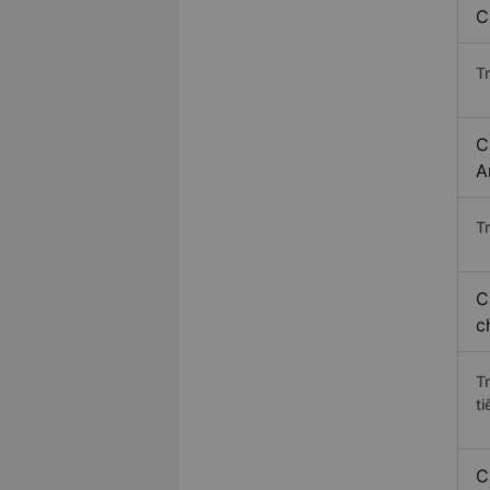
C
T
C
A
Tr
C
c
T
ti
C