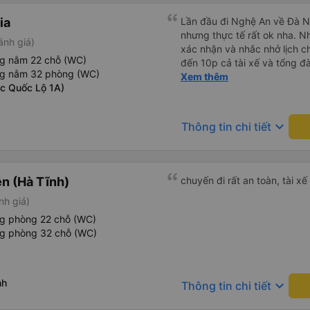
ia
Lần đầu đi Nghệ An về Đà N
nhưng thực tế rất ok nha. Nhà xe thân thiện, tổng đài gọi
ánh giá)
xác nhận và nhắc nhở lịch ch
ng nằm 22 chỗ (WC)
đến 10p cả tài xế và tổng đà
ng nằm 32 phòng (WC)
số xe và số điện thoại tài x
Xem thêm
ọc Quốc Lộ 1A)
được. Mình đặt ghế nào thì giữ nguyên ghế đó cho mình.
Chỗ nằm rộng rãi, thoải mái
đến ĐN sớm gần 1 tiếng so với thời 
keyboard_arrow_down
Thông tin chi tiết
sau có nhu cầu sẽ chọn nhà 
n (Hà Tĩnh)
chuyến đi rất an toàn, tài xế 
nh giá)
ng phòng 22 chỗ (WC)
ng phòng 32 chỗ (WC)
nh
keyboard_arrow_down
Thông tin chi tiết