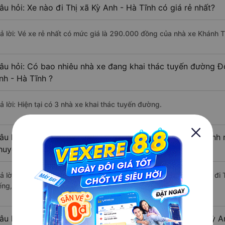
âu hỏi: Xe nào đi Thị xã Kỳ Anh - Hà Tĩnh có giá rẻ nhất?
rả lời: Vé xe rẻ nhất có mức giá là 290.000 đồng của nhà xe Khánh T
âu hỏi: Có bao nhiêu nhà xe đang khai thác tuyến đường Đô
nh - Hà Tĩnh ?
ả lời: Hiện tại có 3 nhà xe khai thác tuyến đường.
âu hỏi: Từ Đông Hà - Quảng Trị đi Thị xã Kỳ Anh - Hà Tĩnh 
huyển bằng xe khách?
rả lời: Thời gian di chuyển bằng xe khách từ Đông Hà - Quảng Trị đi
ếng, nếu mật độ giao thông thuận lợi.
âu hỏi: Khoảng cách từ Đông Hà - Quảng Trị đi Thị xã Kỳ A