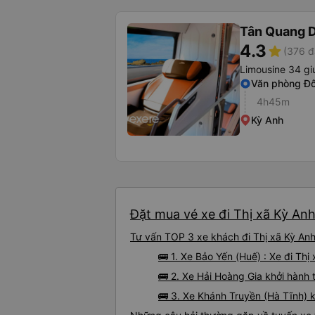
Tân Quang 
4.3
star
(376 đ
Limousine 34 gi
Văn phòng Đô
4h45m
Kỳ Anh
Đặt mua vé xe đi Thị xã Kỳ Anh
Tư vấn TOP 3 xe khách đi Thị xã Kỳ Anh
🚌 1. Xe Bảo Yến (Huế) : Xe đi Th
🚌 2. Xe Hải Hoàng Gia khởi hành 
🚌 3. Xe Khánh Truyền (Hà Tĩnh) 