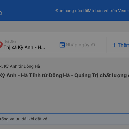
Đơn hàng của tôi
Mở bán vé trên Vexe
fo
Nơi đến
add
Nhập ngày đi
Thêm
Tx. Kỳ Anh từ Đông Hà
 Kỳ Anh - Hà Tĩnh từ Đông Hà - Quảng Trị chất lượng 
rống và ưu đãi khi đặt vé