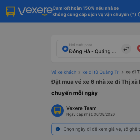
Cam kết hoàn 150% nếu nhà xe

không cung cấp dịch vụ vận chuyển (*)
in
Nơi xuất phát
import_export
xe đi 
Vé xe khách
xe đi từ Quảng Trị
Đặt mua vé xe 6 nhà xe đi Thị xã
chuyến mỗi ngày
Vexere Team
Ngày cập nhật: 06/08/2026
Chọn ngày đi để xem giá vé, số ghế t
info