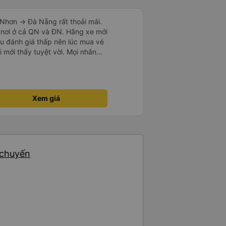
Nhơn -> Đà Nẵng rất thoải mái.
 nơi ở cả QN và ĐN. Hãng xe mới
u đánh giá thấp nên lúc mua vé
i mới thấy tuyệt vời. Mọi nhân
i nếu
vẻ dừng xe ở trạm xăng gần nhất
xe khác có khi nhăn nhó và chửi
mạnh, sạch sẽ. Không hiểu sao
Xem giá
ười ủng hộ nhé, mình đi Quy
ó 7 khách, nhìn thương. Chúc
.
 chuyến