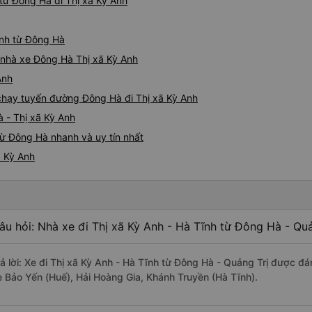
từ Đông Hà đi Thị xã Kỳ Anh
Anh từ Đông Hà
á nhà xe Đông Hà Thị xã Kỳ Anh
Anh
e chạy tuyến đường Đông Hà đi Thị xã Kỳ Anh
 - Thị xã Kỳ Anh
từ Đông Hà nhanh và uy tín nhất
ã Kỳ Anh
âu hỏi: Nhà xe đi Thị xã Kỳ Anh - Hà Tĩnh từ Đông Hà - Quả
rả lời: Xe đi Thị xã Kỳ Anh - Hà Tĩnh từ Đông Hà - Quảng Trị được đá
e Bảo Yến (Huế), Hải Hoàng Gia, Khánh Truyền (Hà Tĩnh).