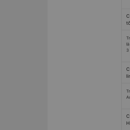
C
t
T
l
3
C
l
T
A
C
H