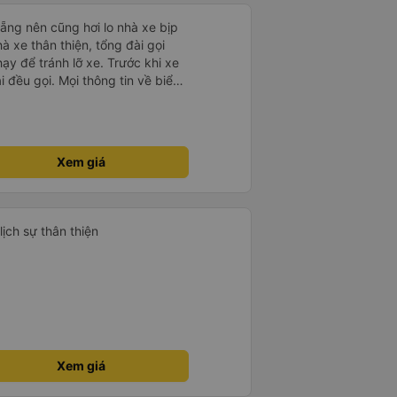
ẵng nên cũng hơi lo nhà xe bịp
ạy để tránh lỡ xe. Trước khi xe
i đều gọi. Mọi thông tin về biển
ế đều trùng khớp trong email nhận
, xe chạy êm và không có mùi, về
gian dự kiến. 10 điểm, lần
Xem giá
xe này để đi Vinh <-> Đà Nẵng
lịch sự thân thiện
Xem giá