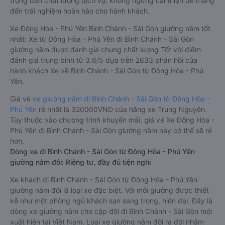
trọng đến chất lượng dịch vụ, không ngừng cải thiện để mang
đến trải nghiệm hoàn hảo cho hành khách.
Xe Đông Hòa - Phú Yên Bình Chánh - Sài Gòn giường nằm tốt
nhất: Xe từ Đông Hòa - Phú Yên đi Bình Chánh - Sài Gòn
giường nằm được đánh giá chung chất lượng Tốt với điểm
đánh giá trung bình từ 3.6/5 dựa trên 2633 phản hồi của
hành khách Xe về Bình Chánh - Sài Gòn từ Đông Hòa - Phú
Yên.
Giá vé
xe giường nằm đi Bình Chánh - Sài Gòn từ Đông Hòa -
Phú Yên
rẻ nhất là 320000VND của hãng xe Trung Nguyên.
Tùy thuộc vào chương trình khuyến mãi, giá vé Xe Đông Hòa -
Phú Yên đi Bình Chánh - Sài Gòn giường nằm này có thể sẽ rẻ
hơn.
Dòng xe đi Bình Chánh - Sài Gòn từ Đông Hòa - Phú Yên
giường nằm đôi: Riêng tư, đầy đủ tiện nghi
Xe khách đi Bình Chánh - Sài Gòn từ Đông Hòa - Phú Yên
giường nằm đôi là loại xe đặc biệt. Với mỗi giường được thiết
kế như một phòng ngủ khách sạn sang trọng, hiện đại. Đây là
dòng xe giường nằm cho cặp đôi đi Bình Chánh - Sài Gòn mới
xuất hiện tại Việt Nam. Loại xe giường nằm đôi ra đời nhằm