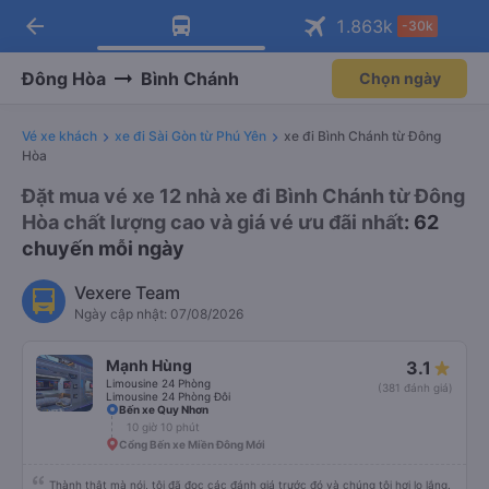
arrow_back
Tải app Vexere ngay!
Tải app Vexere
1.863
k
-30k
Mở app
Mở app
Nhận ưu đãi thành viên độc
-30k/ghế khi đặt vé máy bay qua
quyền
app
Đông Hòa
Bình Chánh
Chọn ngày
Vé xe khách
xe đi Sài Gòn từ Phú Yên
xe đi Bình Chánh từ Đông
Hòa
Đặt mua vé xe 12 nhà xe đi Bình Chánh từ Đông
Hòa chất lượng cao và giá vé ưu đãi nhất
: 62
chuyến mỗi ngày
Vexere Team
Ngày cập nhật: 07/08/2026
Mạnh Hùng
3.1
Limousine 24 Phòng
(381 đánh giá)
Limousine 24 Phòng Đôi
Bến xe Quy Nhơn
10 giờ 10 phút
Cổng Bến xe Miền Đông Mới
Thành thật mà nói, tôi đã đọc các đánh giá trước đó và chúng tôi hơi lo lắng.