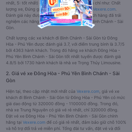
nhất, 5: tốt nhất) của khách hàng với các tiêu chí như: Chất
lượng xe, Đúng giờ, Chất lượng phục vụ trên
Vexere.com
.
Đánh giá này được viết trực tiếp bởi các khách hàng đã trải
nghiệm các hãng Xe Đông Hòa - Phú Yên đi Bình Chánh - Sài
Gòn.
Chất lượng các xe khách đi Bình Chánh - Sài Gòn từ Đông
Hòa - Phú Yên được đánh giá 3.7, với điểm trung bình là 3.7/5
bởi 4363 hành khách. Trong đó hãng xe khách Đông Hòa -
Phú Yên Bình Chánh - Sài Gòn tốt nhất tuyến được đánh giá
4.8/5 bởi 1730 hành khách là nhà xe Trọng Thủy Limousine.
2. Giá vé xe Đông Hòa - Phú Yên Bình Chánh - Sài
Gòn
Hiện tại, theo cập nhật mới nhất của
Vexere.com
, giá vé xe
khách đi Bình Chánh - Sài Gòn từ Đông Hòa - Phú Yên có mức
giá dao động từ 320000 đồng - 1100000 đồng. Trong đó,
nhà xe Trung Nguyên có giá vé rẻ nhất, chỉ 320000 đồng.
Đặt vé xe Đông Hòa - Phú Yên Bình Chánh - Sài Gòn chính
hãng tại
Vexere.com
để có giá rẻ nhất, đảm bảo giữ chỗ 100%
và hỗ trợ đổi trả vé miễn phí. Tổng đài tư vấn, đặt vé và đổi