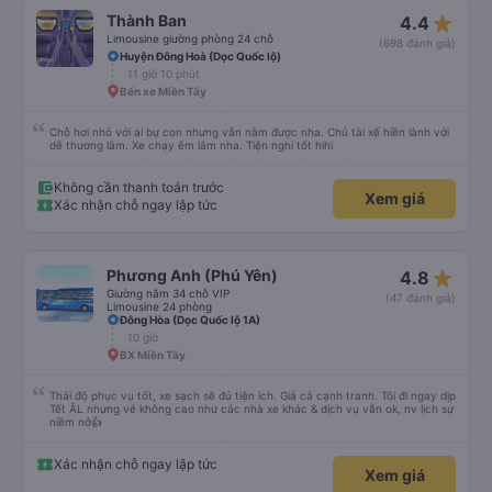
Dịch vụ vượt sự mong đợi. Hình ảnh đúng sự thật, dịch vụ thật. Sẽ giới thiệu
star_rate
Thành Ban
4.4
bạn bè
Limousine giường phòng 24 chỗ
(698 đánh giá)
Huyện Đông Hoà (Dọc Quốc lộ)
11 giờ 10 phút
Bến xe Miền Tây
Chỗ hơi nhỏ với ai bự con nhưng vẫn nằm được nha. Chú tài xế hiền lành với
dễ thương lắm. Xe chạy êm lắm nha. Tiện nghi tốt hihi
Không cần thanh toán trước
Xem giá
Xác nhận chỗ ngay lập tức
star_rate
Phương Anh (Phú Yên)
4.8
Giường nằm 34 chỗ VIP
(47 đánh giá)
Limousine 24 phòng
Đông Hòa (Dọc Quốc lộ 1A)
10 giờ
BX Miền Tây
Thái độ phục vụ tốt, xe sạch sẽ đủ tiện ích. Giá cả cạnh tranh. Tôi đi ngay dịp
Tết ÂL nhưng vé không cao như các nhà xe khác & dịch vụ vẫn ok, nv lịch sự
niềm nở👍
Xác nhận chỗ ngay lập tức
Xem giá