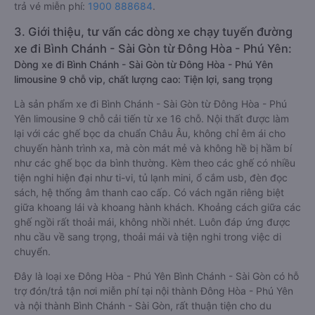
trả vé miễn phí:
1900 888684
.
3. Giới thiệu, tư vấn các dòng xe chạy tuyến đường
xe đi Bình Chánh - Sài Gòn từ Đông Hòa - Phú Yên:
Dòng xe đi Bình Chánh - Sài Gòn từ Đông Hòa - Phú Yên
limousine 9 chỗ vip, chất lượng cao: Tiện lợi, sang trọng
Là sản phẩm xe đi Bình Chánh - Sài Gòn từ Đông Hòa - Phú
Yên limousine 9 chỗ cải tiến từ xe 16 chỗ. Nội thất được làm
lại với các ghế bọc da chuẩn Châu Âu, không chỉ êm ái cho
chuyến hành trình xa, mà còn mát mẻ và không hề bị hầm bí
như các ghế bọc da bình thường. Kèm theo các ghế có nhiều
tiện nghi hiện đại như ti-vi, tủ lạnh mini, ổ cắm usb, đèn đọc
sách, hệ thống âm thanh cao cấp. Có vách ngăn riêng biệt
giữa khoang lái và khoang hành khách. Khoảng cách giữa các
ghế ngồi rất thoải mái, không nhồi nhét. Luôn đáp ứng được
nhu cầu về sang trọng, thoải mái và tiện nghi trong việc di
chuyển.
Đây là loại xe Đông Hòa - Phú Yên Bình Chánh - Sài Gòn có hỗ
trợ đón/trả tận nơi miễn phí tại nội thành Đông Hòa - Phú Yên
và nội thành Bình Chánh - Sài Gòn, rất thuận tiện cho du