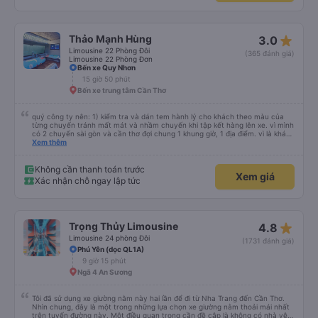
star_rate
Thảo Mạnh Hùng
3.0
Limousine 22 Phòng Đôi
(365 đánh giá)
Limousine 22 Phòng Đơn
Bến xe Quy Nhơn
15 giờ 50 phút
Bến xe trung tâm Cần Thơ
quý công ty nên: 1) kiểm tra và dán tem hành lý cho khách theo màu của
từng chuyến tránh mất mát và nhầm chuyến khi tập kết hàng lên xe. vì mình
có 2 chuyến sài gòn và cần thơ đợi chung 1 khung giờ, 1 địa điểm. vì là khách
thân thiết của quý công ty nên rất hài lòng và tin tưởng. tuy nhiên rất mong
Xem thêm
muốn đội ngũ nhân viên anh chị em nhà xe cùng nhau cải thiện ngày một
phát triển. 2) đồng nhất về cách giao tiếp và CSKH nhẹ nhàng, chu đáo nữa
thì chắc chắn quy công ty là nhà xe được yêu thích và lựa chọn số 1 quy
Không cần thanh toán trước
Xem giá
nhơn. rất cảm ơn quý anh chị em cty cũng như chị Thảo đã lắng nghe và
Xác nhận chỗ ngay lập tức
tiếp nhận. " khách hàng thân thiết nhiều năm của nhà xe từ thời sinh viên"
star_rate
Trọng Thủy Limousine
4.8
Limousine 24 phòng Đôi
(1731 đánh giá)
Phú Yên (dọc QL1A)
9 giờ 15 phút
Ngã 4 An Sương
Tôi đã sử dụng xe giường nằm này hai lần để đi từ Nha Trang đến Cần Thơ.
Nhìn chung, đây là một trong những lựa chọn xe giường nằm thoải mái nhất
trên tuyến đường này. Một điều quan trọng cần đề cập là không có nhà vệ