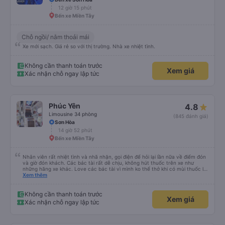
12 giờ 15 phút
Bến xe Miền Tây
Chỗ ngồi/ nằm thoải mái
Xe mới sạch. Giá rẻ so với thị trường. Nhà xe nhiệt tình.
Không cần thanh toán trước
Xem giá
Xác nhận chỗ ngay lập tức
Phúc Yên
4.8
Limousine 34 phòng
(845 đánh giá)
Sơn Hòa
14 giờ 52 phút
Bến xe Miền Tây
Nhân viên rất nhiệt tình và nhã nhặn, gọi điện để hỏi lại lần nữa về điểm đón
và giờ đón khách. Các bác tài rất dễ chịu, không hút thuốc trên xe như
những hãng xe khác. Love các bác tài vì mình ko thể thở khi có mùi thuốc lá.
Xe đẹp, có đèn riêng có thể tự tắt mở khi cần. Sạch sẽ lắm, kính xe sạch và
Xem thêm
trong, không như các xe khác, kính bị mờ do vết nước đọng. Rèm che tạo
cảm giác rất riêng tư. Có ổ cắm sạc điện thoại. Người 1m8 1m9 nằm cũng
thoải mái. Nhưng hình như bề ngang của dãy sát kính có hơi nhỏ hơn 1 xíu.
Không cần thanh toán trước
Xem giá
Điểm trừ lớn là có wifi nhưng không xài được. Mong nhà xe đầu tư cho wifi
Xác nhận chỗ ngay lập tức
hơn. Xe có tới 2 bác tài và 1 anh phục vụ, đội ngũ tổng cộng 3 người, và họ
được đào tạo bài bản để phục vụ khách hàng chuẩn phong cách dịch vụ.
Thời gian xe dừng cho khách đi toilet rất hợp lý, không bị cảm giác đầy. Nói
chung là chỉ cao hơn 50k mà lại thoải mái hơn rất nhiều so với các xe khác.