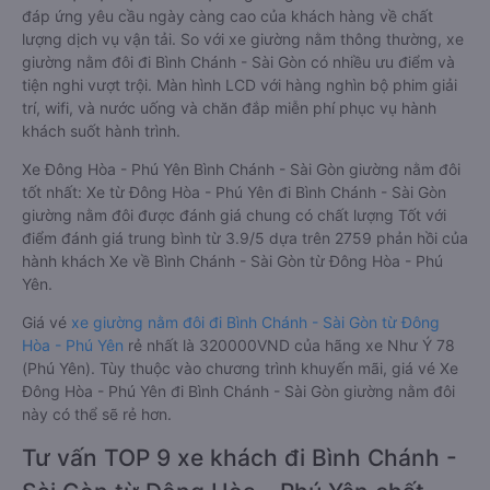
đáp ứng yêu cầu ngày càng cao của khách hàng về chất
lượng dịch vụ vận tải. So với xe giường nằm thông thường, xe
giường nằm đôi đi Bình Chánh - Sài Gòn có nhiều ưu điểm và
tiện nghi vượt trội. Màn hình LCD với hàng nghìn bộ phim giải
trí, wifi, và nước uống và chăn đắp miễn phí phục vụ hành
khách suốt hành trình.
Xe Đông Hòa - Phú Yên Bình Chánh - Sài Gòn giường nằm đôi
tốt nhất: Xe từ Đông Hòa - Phú Yên đi Bình Chánh - Sài Gòn
giường nằm đôi được đánh giá chung có chất lượng Tốt với
điểm đánh giá trung bình từ 3.9/5 dựa trên 2759 phản hồi của
hành khách Xe về Bình Chánh - Sài Gòn từ Đông Hòa - Phú
Yên.
Giá vé
xe giường nằm đôi đi Bình Chánh - Sài Gòn từ Đông
Hòa - Phú Yên
rẻ nhất là 320000VND của hãng xe Như Ý 78
(Phú Yên). Tùy thuộc vào chương trình khuyến mãi, giá vé Xe
Đông Hòa - Phú Yên đi Bình Chánh - Sài Gòn giường nằm đôi
này có thể sẽ rẻ hơn.
Tư vấn TOP 9 xe khách đi Bình Chánh -