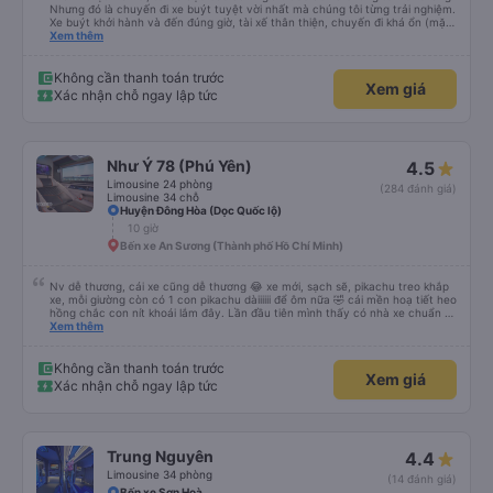
Nhưng đó là chuyến đi xe buýt tuyệt vời nhất mà chúng tôi từng trải nghiệm.
Xe buýt khởi hành và đến đúng giờ, tài xế thân thiện, chuyến đi khá ổn (mặc
dù vẫn hơi xóc, nhưng đó là đặc trưng của Việt Nam ^^), và chỗ ngồi thoải
Xem thêm
mái. Chúng tôi thực sự rất hài lòng.
Không cần thanh toán trước
Xem giá
Xác nhận chỗ ngay lập tức
Như Ý 78 (Phú Yên)
4.5
Limousine 24 phòng
(284 đánh giá)
Limousine 34 chỗ
Huyện Đông Hòa (Dọc Quốc lộ)
10 giờ
Bến xe An Sương (Thành phố Hồ Chí Minh)
Nv dễ thương, cái xe cũng dễ thương 😂 xe mới, sạch sẽ, pikachu treo khắp
xe, mỗi giường còn có 1 con pikachu dàiiiiii để ôm nữa 🤣 cái mền hoạ tiết heo
hồng chắc con nít khoái lắm đây. Lần đầu tiên mình thấy có nhà xe chuẩn bị
cả bàn chải đánh răng. Có 2 ông bà cụ lên xe còn được nv dẫn tới tận nơi để
Xem thêm
hỗ trợ, nói chung là chu đáo ah.
Không cần thanh toán trước
Xem giá
Xác nhận chỗ ngay lập tức
Trung Nguyên
4.4
Limousine 34 phòng
(14 đánh giá)
Bến xe Sơn Hoà