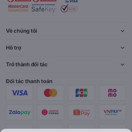
keyboard_arrow_down
Về chúng tôi
keyboard_arrow_down
Hỗ trợ
keyboard_arrow_down
Trở thành đối tác
Đối tác thanh toán