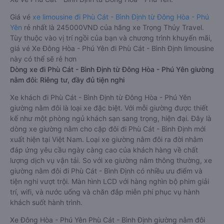
Giá vé
xe limousine đi Phù Cát - Bình Định từ Đông Hòa - Phú
Yên
rẻ nhất là 245000VND của hãng xe Trọng Thủy Travel.
Tùy thuộc vào vị trí ngồi của bạn và chương trình khuyến mãi,
giá vé Xe Đông Hòa - Phú Yên đi Phù Cát - Bình Định limousine
này có thể sẽ rẻ hơn
Dòng xe đi Phù Cát - Bình Định từ Đông Hòa - Phú Yên giường
nằm đôi: Riêng tư, đầy đủ tiện nghi
Xe khách đi Phù Cát - Bình Định từ Đông Hòa - Phú Yên
giường nằm đôi là loại xe đặc biệt. Với mỗi giường được thiết
kế như một phòng ngủ khách sạn sang trọng, hiện đại. Đây là
dòng xe giường nằm cho cặp đôi đi Phù Cát - Bình Định mới
xuất hiện tại Việt Nam. Loại xe giường nằm đôi ra đời nhằm
đáp ứng yêu cầu ngày càng cao của khách hàng về chất
lượng dịch vụ vận tải. So với xe giường nằm thông thường, xe
giường nằm đôi đi Phù Cát - Bình Định có nhiều ưu điểm và
tiện nghi vượt trội. Màn hình LCD với hàng nghìn bộ phim giải
trí, wifi, và nước uống và chăn đắp miễn phí phục vụ hành
khách suốt hành trình.
Xe Đông Hòa - Phú Yên Phù Cát - Bình Định giường nằm đôi