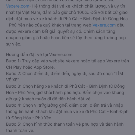
Vexere.com
- Hệ thống đặt vé xe khách chất lượng, và uy tín
nhất tại Việt Nam, đảm bảo giữ chỗ 100%. Đối với bất cứ giao
dịch đặt mua vé xe khách đi Phù Cát - Bình Định từ Đông Hòa
- Phú Yên nào của quý khách tại trang web
Vexere.com
đều
được Vexere cam kết giải quyết sự cố. Chính sách tặng
coupon giảm giá hoặc hoàn tiền sẽ tùy theo từng trường hợp
sự việc.
Hướng dẫn đặt vé tại Vexere.com:
Bước 1: Truy cập vào website Vexere hoặc tải app Vexere trên
CH Play hoặc App Store.
Bước 2: Chọn điểm đi, điểm đến, ngày đi, sau đó chọn “TÌM
VÉ XE”.
Bước 3: Chọn hãng xe khách đi Phù Cát - Bình Định từ Đông
Hòa - Phú Yên, giờ khởi hành phù hợp. Bấm chọn vào khung
giờ quý khách muốn đi để tiến hành đặt vé.
Bước 4: Chọn vị trí/giường ghế, điểm đón, điểm trả và nhập
thông tin hành khách khi đặt mua vé xe đi Phù Cát - Bình Định
từ Đông Hòa - Phú Yên
Bước 5: Chọn hình thức thanh toán vé phù hợp và tiến hành
thanh toán vé.