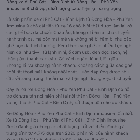
Dòng xe đi Phù Cát - Bình Định từ Đông Hòa - Phú Yên
limousine 9 chỗ vip, chất lượng cao: Tiện lợi, sang trọng
Là sản phẩm xe đi Phù Cát - Bình Định từ Đông Hòa - Phú Yên
limousine 9 chỗ cải tiến từ xe 16 chỗ. Nội thất được làm lại với
các ghế bọc da chuẩn Châu Âu, không chỉ êm ái cho chuyến
hành trình xa, mà còn mát mẻ và không hề bị hầm bí như các
ghế bọc da bình thường. Kèm theo các ghế có nhiều tiện nghi
hiện đại như ti-vi, tủ lạnh mini, ổ cắm usb, đèn đọc sách, hệ
thống âm thanh cao cấp. Có vách ngăn riêng biệt giữa
khoang lái và khoang hành khách. Khoảng cách giữa các ghế
ngồi rất thoải mái, không nhồi nhét. Luôn đáp ứng được nhu
cầu về sang trọng, thoải mái và tiện nghi trong việc di chuyển.
Đây là loại xe Đông Hòa - Phú Yên Phù Cát - Bình Định có hỗ
trợ đón/trả tận nơi miễn phí tại nội thành Đông Hòa - Phú Yên
và nội thành Phù Cát - Bình Định, rất thuận tiện cho du khách.
Xe Đông Hòa - Phú Yên Phù Cát - Bình Định limousine tốt nhất:
Xe từ Đông Hòa - Phú Yên đi Phù Cát - Bình Định limousine
được đánh giá chung có chất lượng Tốt với điểm đánh giá
trung bình từ 4.7/5 dựa trên 2320 phản hồi của hành khách
Xe về Phù Cát - Bình Định từ Đông Hòa - Phú Yên.