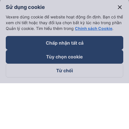
close
Sử dụng cookie
Vexere dùng cookie để website hoạt động ổn định. Bạn có thể
xem chi tiết hoặc thay đổi lựa chọn bất kỳ lúc nào trong phần
Quản lý cookie. Tìm hiểu thêm trong
Chính sách Cookie
.
Chấp nhận tất cả
Tùy chọn cookie
Từ chối
Theo dõi chúng tôi trên
Facebook
Tiktok
Youtube
Công ty TNHH Thương Mại Dịch Vụ Vexere
Địa chỉ đăng ký kinh doanh: 8C Chữ Đồng Tử, Phường Tân
Sơn Nhất, TP. Hồ Chí Minh, Việt Nam
Địa chỉ
:
Lầu 2, toà nhà H3 Circo Hoàng Diệu, 384 Hoàng Diệu,