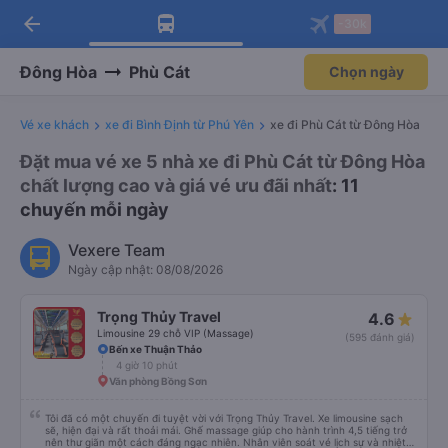
arrow_back
Tải app Vexere ngay!
Tải app Vexere
-30k
Mở app
Mở app
Nhận ưu đãi thành viên độc
-30k/ghế khi đặt vé máy bay qua
quyền
app
Đông Hòa
Phù Cát
Chọn ngày
Vé xe khách
xe đi Bình Định từ Phú Yên
xe đi Phù Cát từ Đông Hòa
Đặt mua vé xe 5 nhà xe đi Phù Cát từ Đông Hòa
chất lượng cao và giá vé ưu đãi nhất
: 11
chuyến mỗi ngày
Vexere Team
Ngày cập nhật: 08/08/2026
Trọng Thủy Travel
4.6
Limousine 29 chỗ VIP (Massage)
(595 đánh giá)
Bến xe Thuận Thảo
4 giờ 10 phút
Văn phòng Bồng Sơn
Tôi đã có một chuyến đi tuyệt vời với Trọng Thủy Travel. Xe limousine sạch
sẽ, hiện đại và rất thoải mái. Ghế massage giúp cho hành trình 4,5 tiếng trở
nên thư giãn một cách đáng ngạc nhiên. Nhân viên soát vé lịch sự và nhiệt