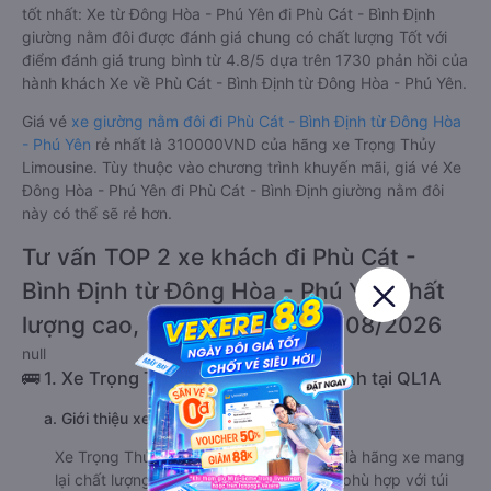
tốt nhất: Xe từ Đông Hòa - Phú Yên đi Phù Cát - Bình Định
giường nằm đôi được đánh giá chung có chất lượng Tốt với
điểm đánh giá trung bình từ 4.8/5 dựa trên 1730 phản hồi của
hành khách Xe về Phù Cát - Bình Định từ Đông Hòa - Phú Yên.
Giá vé
xe giường nằm đôi đi Phù Cát - Bình Định từ Đông Hòa
- Phú Yên
rẻ nhất là 310000VND của hãng xe Trọng Thủy
Limousine. Tùy thuộc vào chương trình khuyến mãi, giá vé Xe
Đông Hòa - Phú Yên đi Phù Cát - Bình Định giường nằm đôi
này có thể sẽ rẻ hơn.
Tư vấn TOP 2 xe khách đi Phù Cát -
Bình Định từ Đông Hòa - Phú Yên chất
lượng cao, uy tín, giá rẻ nhất 08/2026
null
🚌 1. Xe Trọng Thủy Limousine khởi hành tại QL1A
a. Giới thiệu xe Trọng Thủy Limousine
Xe Trọng Thủy Limousine được biết đến là hãng xe mang
lại chất lượng tốt với giá cả phải chăng, phù hợp với túi