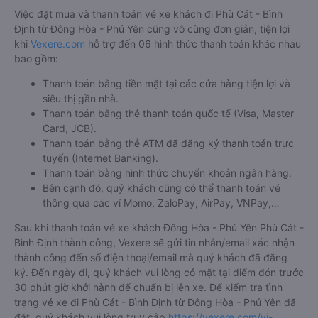
Việc đặt mua và thanh toán vé xe khách đi Phù Cát - Bình
Định từ Đông Hòa - Phú Yên cũng vô cùng đơn giản, tiện lợi
khi
Vexere.com
hỗ trợ đến 06 hình thức thanh toán khác nhau
bao gồm:
Thanh toán bằng tiền mặt tại các cửa hàng tiện lợi và
siêu thị gần nhà.
Thanh toán bằng thẻ thanh toán quốc tế (Visa, Master
Card, JCB).
Thanh toán bằng thẻ ATM đã đăng ký thanh toán trực
tuyến (Internet Banking).
Thanh toán bằng hình thức chuyển khoản ngân hàng.
Bên cạnh đó, quý khách cũng có thể thanh toán vé
thông qua các ví Momo, ZaloPay, AirPay, VNPay,…
Sau khi thanh toán vé xe khách Đông Hòa - Phú Yên Phù Cát -
Bình Định thành công, Vexere sẽ gửi tin nhắn/email xác nhận
thành công đến số điện thoại/email mà quý khách đã đăng
ký. Đến ngày đi, quý khách vui lòng có mặt tại điểm đón trước
30 phút giờ khởi hành để chuẩn bị lên xe. Để kiểm tra tình
trạng vé xe đi Phù Cát - Bình Định từ Đông Hòa - Phú Yên đã
đặt, quý khách vui lòng truy cập
https://vexere.com/vi-