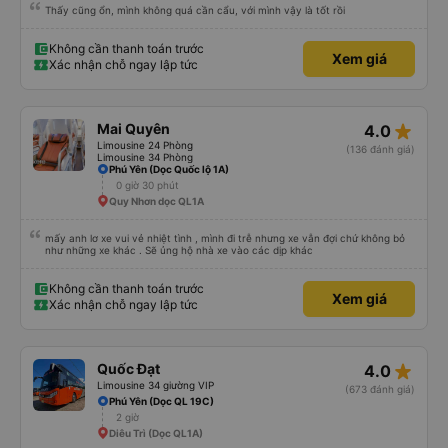
Thấy cũng ổn, mình không quá cần cẩu, với mình vậy là tốt rồi
Không cần thanh toán trước
Xem giá
Xác nhận chỗ ngay lập tức
star_rate
Mai Quyên
4.0
Limousine 24 Phòng
(136 đánh giá)
Limousine 34 Phòng
Phú Yên (Dọc Quốc lộ 1A)
0 giờ 30 phút
Quy Nhơn dọc QL1A
mấy anh lơ xe vui vẻ nhiệt tình , mình đi trễ nhưng xe vẫn đợi chứ không bỏ
như những xe khác . Sẽ ủng hộ nhà xe vào các dịp khác
Không cần thanh toán trước
Xem giá
Xác nhận chỗ ngay lập tức
star_rate
Quốc Đạt
4.0
Limousine 34 giường VIP
(673 đánh giá)
Phú Yên (Dọc QL 19C)
2 giờ
Diêu Trì (Dọc QL1A)