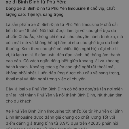
xe đi Bình Định từ Phú Yên:
Dòng xe đi Bình Định từ Phú Yên limousine 9 chỗ vip, chất
lượng cao: Tiện lợi, sang trọng
Là sản phẩm xe đi Bình Định từ Phú Yên limousine 9 chỗ cải
tiến từ xe 16 chỗ. Nội thất được làm lại với các ghế bọc da
chuẩn Châu Âu, không chỉ êm ái cho chuyến hành trình xa, mà
còn mát mẻ và không hề bị hầm bí như các ghế bọc da bình
thường. Kèm theo các ghế có nhiều tiện nghi hiện đại như ti-
vi, tủ lạnh mini, ổ cắm usb, đèn đọc sách, hệ thống âm thanh
cao cấp. Có vách ngăn riêng biệt giữa khoang lái và khoang
hành khách. Khoảng cách giữa các ghế ngồi rất thoải mái,
không nhồi nhét. Luôn đáp ứng được nhu cầu về sang trọng,
thoải mái và tiện nghi trong việc di chuyển.
Đây là loại xe Phú Yên Bình Định có hỗ trợ đón/trả tận nơi miễn
phí tại nội thành Phú Yên và nội thành Bình Định, rất thuận tiện
cho du khách.
Xe Phú Yên Bình Định limousine tốt nhất: Xe từ Phú Yên đi Bình
Định limousine được đánh giá chung có chất lượng Tốt với
điểm đánh giá trung bình từ 3.9/5 dựa trên 42635 phản hồi