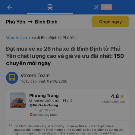
arrow_back
Tải app Vexere ngay!
Tải app Vexere
-30k
Mở app
Mở app
Nhận ưu đãi thành viên độc
-30k/ghế khi đặt vé máy bay qua
quyền
app
Phú Yên
Bình Định
Chọn ngày
Vé xe khách
xe đi Bình Định từ Phú Yên
Đặt mua vé xe 26 nhà xe đi Bình Định từ Phú
Yên chất lượng cao và giá vé ưu đãi nhất
: 150
chuyến mỗi ngày
Vexere Team
Ngày cập nhật: 09/08/2026
Phương Trang
4.8
Limousine giường nằm 34 chỗ
(3990 đánh giá)
Bến Xe An Sương
13 giờ 20 phút
Bến xe Quy Nhơn
Excellent bus and very safe driving. To make this a 5-star experience, I
suggest the company implements a "no sound" policy for phones during the
night to respect those sleeping. It is a sleeper bus, so quiet is key! Also,