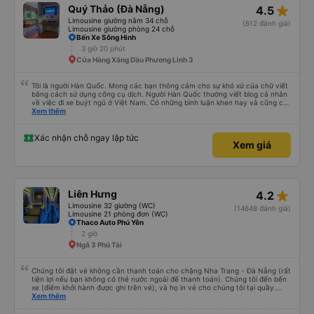
chỗ ngồi hơn (có khoảng 35 chỗ, và tôi không thừa cân, nhưng vẫn hơi
star_rate
Quý Thảo (Đà Nẵng)
4.5
chật). Tôi khuyên bạn nên chọn chỗ ngồi phía dưới và giữa.
Limousine giường nằm 34 chỗ
(612 đánh giá)
Limousine giường phòng 24 chỗ
Bến Xe Sông Hinh
3 giờ 20 phút
Cửa Hàng Xăng Dầu Phương Linh 3
Tôi là người Hàn Quốc. Mong các bạn thông cảm cho sự khó xử của chữ viết
bằng cách sử dụng công cụ dịch. Người Hàn Quốc thường viết blog cá nhân
về việc đi xe buýt ngủ ở Việt Nam. Có những bình luận khen hay và cũng có
những bình luận khen vất vả nên tôi đã rất lo lắng. Đó là một sự lo lắng vô
Xem thêm
ích. Rất thoải mái và thoải mái. Bên trong xe buýt sạch sẽ, tài xế rất thân
thiện. Gối và chăn nệm cũng sạch và thơm nữa. Mình đề cử bài này. 제 리뷰
를 보시게 되는 한국분들께 정보를 드리자면 저는 다낭에서 꾸이년가는 버스를 탔습
Xác nhận chỗ ngay lập tức
Xem giá
니다. 같은 회사라도 버스마다 퀄리티가 다른지는 모르겠는데, 제가 탄 버스는 쾌적
하고 좋았어요. 자리 넓찍하고 베개 이불 깨끗합니다. 뭐 경적소리야 베트남에서는
익숙해져야 하는 문화일거같구요. 기사님 친절하시구요, 버스 안에서 담배 안피시구
요. 다른 승객들도 버스안에서 담배피는 사람 없어요 휴게소에 들렀다 갈때도 저 있
는지 없는지 체크해보고 출발하시네요. 다만 키173 기준 다리를 쭉 펴지는 못해요.
뭐 전 새우자세가 편해서 불만은 없었습니다 : )
star_rate
Liên Hưng
4.2
Limousine 32 giường (WC)
(14648 đánh giá)
Limousine 21 phòng đơn (WC)
Thaco Auto Phú Yên
2 giờ
Ngã 3 Phú Tài
Chúng tôi đặt vé không cần thanh toán cho chặng Nha Trang - Đà Nẵng (rất
tiện lợi nếu bạn không có thẻ nước ngoài để thanh toán). Chúng tôi đến bến
xe (điểm khởi hành được ghi trên vé), và họ in vé cho chúng tôi tại quầy.
Chúng tôi cũng quyết định mua vé chiều về trực tiếp tại quầy, vì giá vé trên
Xem thêm
ứng dụng cũng giống nhau. Đầu tiên, chúng tôi đi xe buýt nhỏ đến điểm hẹn,
sau đó chuyển sang xe giường nằm. Tôi khuyên bạn nên mang theo áo len