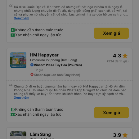
Đã đi xe Quốc Đạt vài lần trước đó nhưng rất bất ngờ vì hôm đi là ngày lễ
nhưng chất lượng chuyến đi rất tốt, đúng giờ, đúng ghế, sạch sẽ, có wifi, tài
xế và phụ xe nói chuyện rất dễ chịu. Lúc tới nơi nhà xe còn hỗ trợ xe trung
chuyển tới tận nhà. 10đ cho nhà xe, hy vọng nhà xe duy trì được chất lượng
Xem thêm
này. Cảm ơn
Không cần thanh toán trước
Xem giá
Xác nhận chỗ ngay lập tức
star_rate
HM Happycar
4.3
Limousine 22 phòng (Kim Long)
(934 đánh giá)
Vincom Plaza Tuy Hòa (Phú Yên)
2 giờ
Khách Sạn Lan Anh (Quy Nhơn)
Chúng tôi đi xe buýt giường nằm ban ngày với HM Happycar từ Hội An đến
Phong Nha. Tôi nhận được tin nhắn WhatsApp từ người tổ chức để đảm bảo
chúng tôi thấy xe buýt ổn trước khi khởi hành. Xe buýt cực kỳ sạch sẽ và
trong tình trạng tuyệt vời. Các khoang giường nhỏ riêng tư và nằm phẳng
Xem thêm
hoàn toàn, hoặc bạn có thể đặt chúng ở vị trí ngả một phần. Tôi cao
5&#39;4&quot; và có thể nằm duỗi thẳng hoàn toàn, bạn tôi cao
5&#39;9&quot; và có thể làm như vậy với bàn chân cong. Có một cổng USB,
Không cần thanh toán trước
Xem giá
đèn và lỗ thông hơi. Việc lái xe rất an toàn và có hai tài xế thay phiên nhau
Xác nhận chỗ ngay lập tức
giúp chúng tôi cũng cảm thấy an toàn. Chúng tôi dừng lại 3 lần để đi vệ sinh.
Sau khi được thả xuống và tiếp tục ngày của mình, chúng tôi nhận ra rằng
mình đã quên nút tai nghe trên xe buýt. Tôi nhắn tin cho họ qua WhatsApp
và họ trả lời ngay lập tức rằng họ sẽ yêu cầu nhân viên dọn phòng của họ.
Họ đã tìm thấy chúng và sắp xếp một nhà trọ gần đó để chúng tôi trả lại
star_rate
Lâm Sang
3.9
chúng để chúng tôi có thể đến đón bất cứ lúc nào thuận tiện. Nhìn chung
rất ấn tượng, sẽ đặt lại với họ.