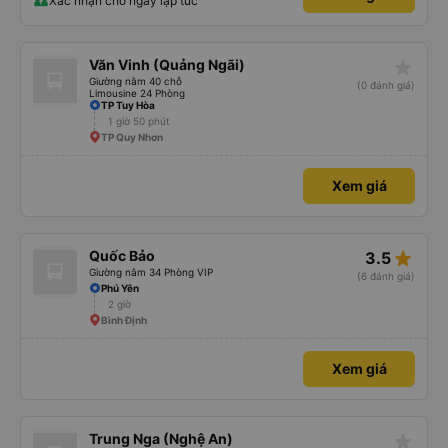
Xác nhận chỗ ngay lập tức
star_rate
Văn Vinh (Quảng Ngãi)
Giường nằm 40 chỗ
(0 đánh giá)
Limousine 24 Phòng
TP Tuy Hòa
1 giờ 50 phút
TP Quy Nhơn
Xem giá
star_rate
Quốc Bảo
3.5
Giường nằm 34 Phòng VIP
(6 đánh giá)
Phú Yên
2 giờ
Bình Định
Xem giá
star_rate
Trung Nga (Nghệ An)