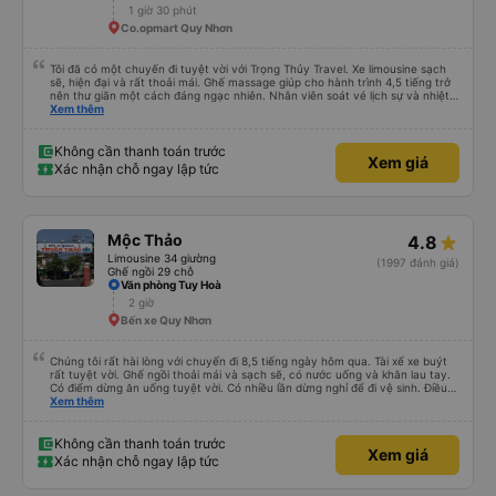
đông và tôi phải ngồi trên một chiếc ghế nhựa ở lối đi giữa, điều này không lý
1 giờ 30 phút
tưởng. Nhìn chung: Mặc dù có một vài bất tiện nhỏ, tôi đã có trải nghiệm
Co.opmart Quy Nhơn
tích cực với công ty này. Đây là dịch vụ xe buýt tốt nhất mà tôi từng sử
dụng ở Việt Nam. Sự sạch sẽ, thoải mái và yên tĩnh tạo nên sự khác biệt
đáng kể và tôi sẽ giới thiệu dịch vụ này cho bất kỳ ai đi tuyến đường này.
Tôi đã có một chuyến đi tuyệt vời với Trọng Thủy Travel. Xe limousine sạch
sẽ, hiện đại và rất thoải mái. Ghế massage giúp cho hành trình 4,5 tiếng trở
nên thư giãn một cách đáng ngạc nhiên. Nhân viên soát vé lịch sự và nhiệt
tình, tài xế cẩn thận và chuyên nghiệp, mọi thứ đều được tổ chức tốt. Các
Xem thêm
thông báo rõ ràng, việc lên xe dễ dàng, và toàn bộ chuyến đi diễn ra đúng
như kế hoạch. Tôi đặt vé qua Vexere, và toàn bộ trải nghiệm - từ khi đặt vé
đến khi đến nơi - đều suôn sẻ và không gặp rắc rối. Tôi rất hài lòng với công
Không cần thanh toán trước
Xem giá
ty này và chắc chắn sẽ chọn Trọng Thủy Travel một lần nữa. Rất đáng giới
Xác nhận chỗ ngay lập tức
thiệu!
Mộc Thảo
4.8
Limousine 34 giường
(1997 đánh giá)
Ghế ngồi 29 chỗ
Văn phòng Tuy Hoà
2 giờ
Bến xe Quy Nhơn
Chúng tôi rất hài lòng với chuyến đi 8,5 tiếng ngày hôm qua. Tài xế xe buýt
rất tuyệt vời. Ghế ngồi thoải mái và sạch sẽ, có nước uống và khăn lau tay.
Có điểm dừng ăn uống tuyệt vời. Có nhiều lần dừng nghỉ để đi vệ sinh. Điều
duy nhất tôi muốn đề xuất để cải thiện là cho phép thanh toán bằng thẻ
Xem thêm
nước ngoài khi đặt vé trên ứng dụng.
Không cần thanh toán trước
Xem giá
Xác nhận chỗ ngay lập tức