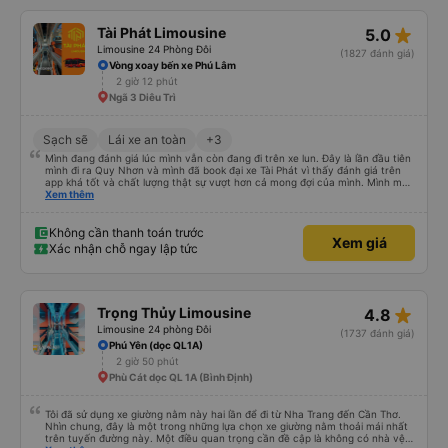
star_rate
Tài Phát Limousine
5.0
Limousine 24 Phòng Đôi
(1827 đánh giá)
Vòng xoay bến xe Phú Lâm
2 giờ 12 phút
Ngã 3 Diêu Trì
Sạch sẽ
Lái xe an toàn
+3
Mình đang đánh giá lúc mình vẫn còn đang đi trên xe lun. Đây là lần đầu tiên
mình đi ra Quy Nhơn và mình đã book đại xe Tài Phát vì thấy đánh giá trên
app khá tốt và chất lượng thật sự vượt hơn cả mong đợi của mình. Mình mua
giường đôi và vừa đủ cho 2 người. Nhân viên của nhà xe phải nói là siêu nhiệt
Xem thêm
tình và dễ thương. Trước chuyến đi mình có gọi cho bên tổng đài thì anh
nhân viên hỗ trợ mình nói chuyện siêu nhẹ nhàng và vui vẻ . Lúc mình lên xe
trung chuyển và lên xe lớn thì luôn hỗ trợ xách vali giùm tụi mình. Trên xe thì
Không cần thanh toán trước
Xem giá
có cả bánh và sữa miễn phí cho khách còn chuẩn bị cả thuốc say xe, dép,
Xác nhận chỗ ngay lập tức
mền, gối và đặc biệt là có gối ôm. Nchung là phải chấm nhà xe 10 sao mới
đủ !!!
star_rate
Trọng Thủy Limousine
4.8
Limousine 24 phòng Đôi
(1737 đánh giá)
Phú Yên (dọc QL1A)
2 giờ 50 phút
Phù Cát dọc QL 1A (Bình Định)
Tôi đã sử dụng xe giường nằm này hai lần để đi từ Nha Trang đến Cần Thơ.
Nhìn chung, đây là một trong những lựa chọn xe giường nằm thoải mái nhất
trên tuyến đường này. Một điều quan trọng cần đề cập là không có nhà vệ