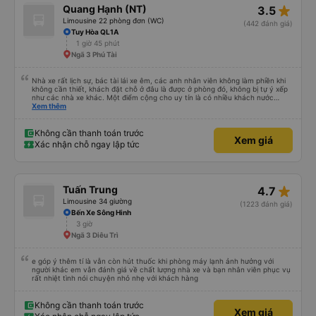
star_rate
Quang Hạnh (NT)
3.5
Limousine 22 phòng đơn (WC)
(442 đánh giá)
Tuy Hòa QL1A
1 giờ 45 phút
Ngã 3 Phú Tài
Nhà xe rất lịch sự, bác tài lái xe êm, các anh nhân viên không làm phiền khi
không cần thiết, khách đặt chỗ ở đâu là được ở phòng đó, không bị tự ý xếp
như các nhà xe khác. Một điểm cộng cho uy tín là có nhiều khách nước
Xem thêm
ngoài đi cùng chuyến để đến Nha Trang nha!
Không cần thanh toán trước
Xem giá
Xác nhận chỗ ngay lập tức
star_rate
Tuấn Trung
4.7
Limousine 34 giường
(1223 đánh giá)
Bến Xe Sông Hinh
3 giờ
Ngã 3 Diêu Trì
e góp ý thêm tí là vẫn còn hút thuốc khi phòng máy lạnh ảnh hưởng với
người khác em vẫn đánh giá về chất lượng nhà xe và bạn nhân viên phục vụ
rất nhiệt tình nói chuyện nhỏ nhẹ với khách hàng
Không cần thanh toán trước
Xem giá