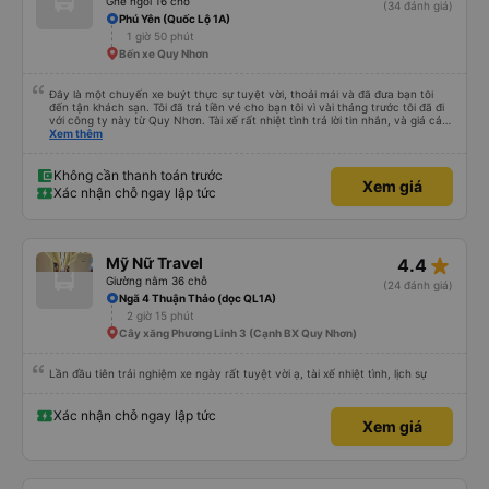
Ghế ngồi 16 chỗ
(34 đánh giá)
Phú Yên (Quốc Lộ 1A)
1 giờ 50 phút
Bến xe Quy Nhơn
Đây là một chuyến xe buýt thực sự tuyệt vời, thoải mái và đã đưa bạn tôi
đến tận khách sạn. Tôi đã trả tiền vé cho bạn tôi vì vài tháng trước tôi đã đi
với công ty này từ Quy Nhơn. Tài xế rất nhiệt tình trả lời tin nhắn, và giá cả
rất hợp lý, rẻ hơn so với các lựa chọn khác cho dịch vụ 5 sao. Rất đáng để
Xem thêm
trải nghiệm.
Không cần thanh toán trước
Xem giá
Xác nhận chỗ ngay lập tức
star_rate
Mỹ Nữ Travel
4.4
Giường nằm 36 chỗ
(24 đánh giá)
Ngã 4 Thuận Thảo (dọc QL1A)
2 giờ 15 phút
Cây xăng Phương Linh 3 (Cạnh BX Quy Nhơn)
Lần đầu tiên trải nghiệm xe ngày rất tuyệt vời ạ, tài xế nhiệt tình, lịch sự
Xác nhận chỗ ngay lập tức
Xem giá