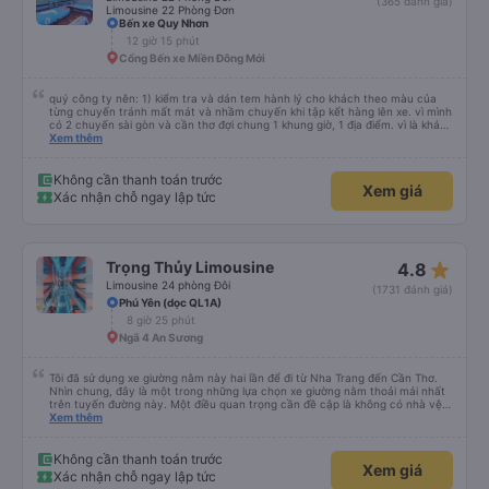
(365 đánh giá)
Limousine 22 Phòng Đơn
Bến xe Quy Nhơn
12 giờ 15 phút
Cổng Bến xe Miền Đông Mới
quý công ty nên: 1) kiểm tra và dán tem hành lý cho khách theo màu của
từng chuyến tránh mất mát và nhầm chuyến khi tập kết hàng lên xe. vì mình
có 2 chuyến sài gòn và cần thơ đợi chung 1 khung giờ, 1 địa điểm. vì là khách
thân thiết của quý công ty nên rất hài lòng và tin tưởng. tuy nhiên rất mong
Xem thêm
muốn đội ngũ nhân viên anh chị em nhà xe cùng nhau cải thiện ngày một
phát triển. 2) đồng nhất về cách giao tiếp và CSKH nhẹ nhàng, chu đáo nữa
thì chắc chắn quy công ty là nhà xe được yêu thích và lựa chọn số 1 quy
Không cần thanh toán trước
Xem giá
nhơn. rất cảm ơn quý anh chị em cty cũng như chị Thảo đã lắng nghe và
Xác nhận chỗ ngay lập tức
tiếp nhận. " khách hàng thân thiết nhiều năm của nhà xe từ thời sinh viên"
star_rate
Trọng Thủy Limousine
4.8
Limousine 24 phòng Đôi
(1731 đánh giá)
Phú Yên (dọc QL1A)
8 giờ 25 phút
Ngã 4 An Sương
Tôi đã sử dụng xe giường nằm này hai lần để đi từ Nha Trang đến Cần Thơ.
Nhìn chung, đây là một trong những lựa chọn xe giường nằm thoải mái nhất
trên tuyến đường này. Một điều quan trọng cần đề cập là không có nhà vệ
sinh trên xe, điều này có thể gây khó chịu trên một hành trình dài xuyên
Xem thêm
đêm. Tuy nhiên, khi có các điểm dừng thường xuyên, chuyến đi vẫn khá
thoải mái. Chuyến đi gần đây nhất của tôi (hôm qua) rất tốt. Mặc dù xe bị
chậm khoảng một tiếng, nhưng công ty đã thông báo trước cho tôi, nên tôi
Không cần thanh toán trước
Xem giá
không gặp vấn đề gì. Xe khá thoải mái, có chăn và hai gối, và các tài xế lịch
Xác nhận chỗ ngay lập tức
sự và thân thiện. Có các điểm dừng nghỉ vào khoảng 4:00 sáng và 9:00