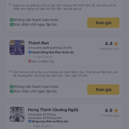
Ngồi sau xe giường cuối có gái nằm chung nên thích lắm 🤣, anh phụ xe thì
nhiệt tình giọng nói dân dã Phú Yên. Xe oke giá rẻ.
Không cần thanh toán trước
Xem giá
Xác nhận chỗ ngay lập tức
star_rate
Thành Ban
4.4
Limousine giường phòng 24 chỗ
(698 đánh giá)
Huyện Đông Hoà (Dọc Quốc lộ)
11 giờ 10 phút
Bến xe Miền Tây
Chỗ hơi nhỏ với ai bự con nhưng vẫn nằm được nha. Chú tài xế hiền lành với
dễ thương lắm. Xe chạy êm lắm nha. Tiện nghi tốt hihi
Không cần thanh toán trước
Xem giá
Xác nhận chỗ ngay lập tức
star_rate
Hưng Thịnh (Quảng Ngãi)
4.9
Limousine 24 Phòng
(110 đánh giá)
Limousine 34 Phòng Đơn
Vòng xoay Bến xe Phú Lâm
9 giờ 20 phút