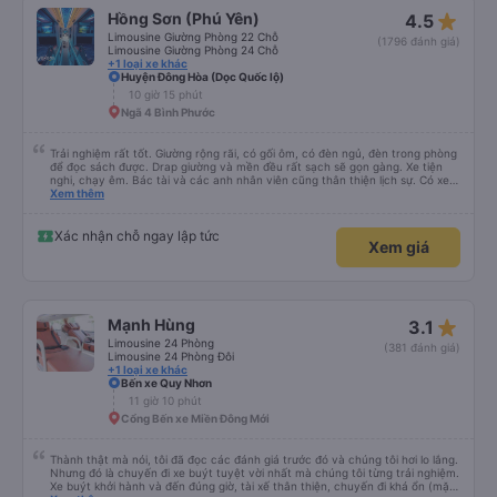
star_rate
Hồng Sơn (Phú Yên)
4.5
Limousine Giường Phòng 22 Chỗ
(1796 đánh giá)
Limousine Giường Phòng 24 Chỗ
+1 loại xe khác
Huyện Đông Hòa (Dọc Quốc lộ)
10 giờ 15 phút
Ngã 4 Bình Phước
Trải nghiệm rất tốt. Giường rộng rãi, có gối ôm, có đèn ngủ, đèn trong phòng
để đọc sách được. Drap giường và mền đều rất sạch sẽ gọn gàng. Xe tiện
nghi, chạy êm. Bác tài và các anh nhân viên cũng thân thiện lịch sự. Có xe
trung chuyển về nội thành thành phố tuy hoà rất tiện. Giá vé hợp lý. Nói
Xem thêm
chung là mình rất ưng ý, cảm ơn nhà xe.
Xác nhận chỗ ngay lập tức
Xem giá
star_rate
Mạnh Hùng
3.1
Limousine 24 Phòng
(381 đánh giá)
Limousine 24 Phòng Đôi
+1 loại xe khác
Bến xe Quy Nhơn
11 giờ 10 phút
Cổng Bến xe Miền Đông Mới
Thành thật mà nói, tôi đã đọc các đánh giá trước đó và chúng tôi hơi lo lắng.
Nhưng đó là chuyến đi xe buýt tuyệt vời nhất mà chúng tôi từng trải nghiệm.
Xe buýt khởi hành và đến đúng giờ, tài xế thân thiện, chuyến đi khá ổn (mặc