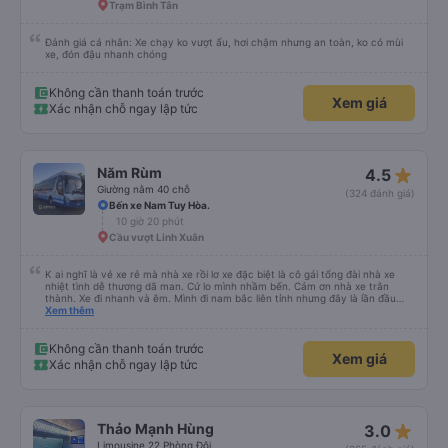
Trạm Bình Tân
Đánh giá cá nhân: Xe chạy ko vượt ẩu, hơi chậm nhưng an toàn, ko có mùi
xe, đón đậu nhanh chóng
Không cần thanh toán trước
Xem giá
Xác nhận chỗ ngay lập tức
star_rate
Năm Rùm
4.5
Giường nằm 40 chỗ
(324 đánh giá)
Bến xe Nam Tuy Hòa.
10 giờ 20 phút
Cầu vượt Linh Xuân
K ai nghĩ là vé xe rẻ mà nhà xe rồi lơ xe đặc biệt là cô gái tổng đài nhà xe
nhiệt tình dễ thương dã man. Cứ lo mình nhầm bến. Cảm ơn nhà xe trân
thành. Xe đi nhanh và êm. Mình đi nam bắc liên tỉnh nhưng đây là lần đầu
ngủ trên xe quên cả điếu. Kính mong nhà xe hỗ trợ giúp mình lấy lại kỉ bật
Xem thêm
cuối cùng của ông cố. Đa tạ
Không cần thanh toán trước
Xem giá
Xác nhận chỗ ngay lập tức
star_rate
Thảo Mạnh Hùng
3.0
Limousine 22 Phòng Đôi