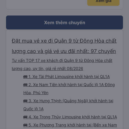
Xem giá
trợ ạ. Số mình đuôi 666, chuyến ĐH-NT ngày 16/1. À các bạn nữ lễ tân xinh
iu còn đổi cho mình phòng đơn sang đôi xong còn note là (một mình) yêu
luôn. Nhưng phòng đôi mà nằm một thì mỗi lần xe rẽ 1 cái là ✈️ Ít đi xe khách
nhưng đủ để đánh giá 10/10.
Xem thêm chuyến
Đặt mua vé xe đi Quận 9 từ Đông Hòa chất
lượng cao và giá vé ưu đãi nhất: 97 chuyến
Tư vấn TOP 17 xe khách đi Quận 9 từ Đông Hòa chất
lượng cao, uy tín, giá rẻ nhất 08/2026
🚌 1. Xe Tài Phát Limousine khởi hành tại QL1A
🚌 2. Xe Nam Tiên khởi hành tại Quốc lộ 1A Đông
Hòa, Phú Yên
🚌 3. Xe Hưng Thịnh (Quảng Ngãi) khởi hành tại
Quốc lộ 1A
🚌 4. Xe Trọng Thủy Limousine khởi hành tại QL1A
🚌 5. Xe Phương Trang khởi hành tại (Bến xe Nam