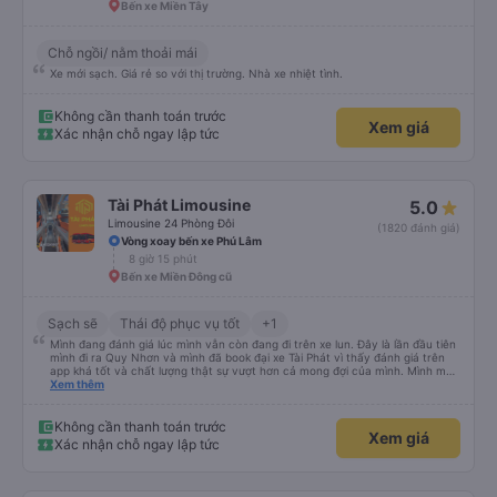
Bến xe Miền Tây
Chỗ ngồi/ nằm thoải mái
Xe mới sạch. Giá rẻ so với thị trường. Nhà xe nhiệt tình.
Không cần thanh toán trước
Xem giá
Xác nhận chỗ ngay lập tức
Tài Phát Limousine
5.0
Limousine 24 Phòng Đôi
(1820 đánh giá)
Vòng xoay bến xe Phú Lâm
8 giờ 15 phút
Bến xe Miền Đông cũ
Sạch sẽ
Thái độ phục vụ tốt
+1
Mình đang đánh giá lúc mình vẫn còn đang đi trên xe lun. Đây là lần đầu tiên
mình đi ra Quy Nhơn và mình đã book đại xe Tài Phát vì thấy đánh giá trên
app khá tốt và chất lượng thật sự vượt hơn cả mong đợi của mình. Mình mua
giường đôi và vừa đủ cho 2 người. Nhân viên của nhà xe phải nói là siêu nhiệt
Xem thêm
tình và dễ thương. Trước chuyến đi mình có gọi cho bên tổng đài thì anh
nhân viên hỗ trợ mình nói chuyện siêu nhẹ nhàng và vui vẻ . Lúc mình lên xe
trung chuyển và lên xe lớn thì luôn hỗ trợ xách vali giùm tụi mình. Trên xe thì
Không cần thanh toán trước
Xem giá
có cả bánh và sữa miễn phí cho khách còn chuẩn bị cả thuốc say xe, dép,
Xác nhận chỗ ngay lập tức
mền, gối và đặc biệt là có gối ôm. Nchung là phải chấm nhà xe 10 sao mới
đủ !!!