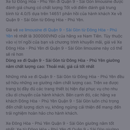
Xe từ Đông Hòa - Phú Yên đi Quận 9 - Sài Gòn limousine được
đánh giá chung có chất lượng Tốt với điểm đánh giá trung
bình từ 4.0/5 dựa trên 14651 phản hồi của hành khách Xe về
Quận 9 - Sài Gòn từ Đông Hòa - Phú Yên.
Giá vé
xe limousine đi Quận 9 - Sài Gòn từ Đông Hòa - Phú
Yên
rẻ nhất là 300000VND của hãng xe Nam Tiên. Tùy thuộc
vào vị trí ngồi của bạn và chương trình khuyến mãi, giá vé Xe
Đông Hòa - Phú Yên đi Quận 9 - Sài Gòn limousine này có thể
sẽ rẻ hơn
Dòng xe đi Quận 9 - Sài Gòn từ Đông Hòa - Phú Yên giường
nằm chất lượng cao: Thoải mái, giá cả tốt nhất
Những nhà xe đi Quận 9 - Sài Gòn từ Đông Hòa - Phú Yên đều
sở hữu những xe giường nằm chất lượng cao. Trên xe được
trang bị đầy đủ các trang thiết bị hiện đại phục vụ cho nhu
cầu di chuyển của hành khách. Bên cạnh đó, các hãng xe
khách Đông Hòa - Phú Yên Quận 9 - Sài Gòn luôn chú trọng
đến chất lượng dịch vụ, không ngừng cải thiện để mang đến
trải nghiệm hoàn hảo cho hành khách.
Xe Đông Hòa - Phú Yên Quận 9 - Sài Gòn giường nằm tốt
nhất: Xe từ Đông Hòa - Phú Yên đi Quận 9 - Sài Gòn giường