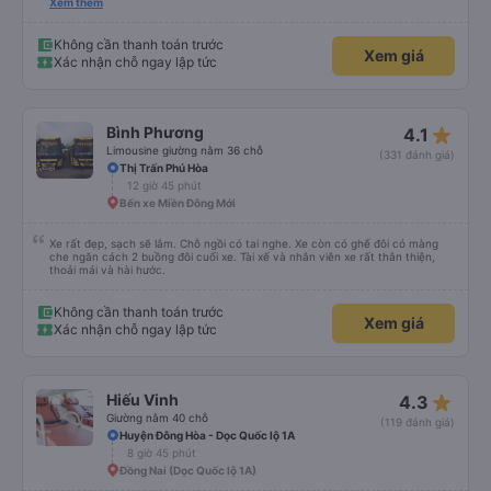
dù vẫn hơi xóc, nhưng đó là đặc trưng của Việt Nam ^^), và chỗ ngồi thoải
Xem thêm
mái. Chúng tôi thực sự rất hài lòng.
Không cần thanh toán trước
Xem giá
Xác nhận chỗ ngay lập tức
star_rate
Bình Phương
4.1
Limousine giường nằm 36 chỗ
(331 đánh giá)
Thị Trấn Phú Hòa
12 giờ 45 phút
Bến xe Miền Đông Mới
Xe rất đẹp, sạch sẽ lắm. Chỗ ngồi có tai nghe. Xe còn có ghế đôi có màng
che ngăn cách 2 buồng đôi cuối xe. Tài xế và nhân viên xe rất thân thiện,
thoải mái và hài hước.
Không cần thanh toán trước
Xem giá
Xác nhận chỗ ngay lập tức
star_rate
Hiếu Vinh
4.3
Giường nằm 40 chỗ
(119 đánh giá)
Huyện Đông Hòa - Dọc Quốc lộ 1A
8 giờ 45 phút
Đồng Nai (Dọc Quốc lộ 1A)