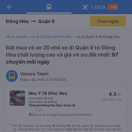
arrow_back
Tải app Vexere ngay!
Tải app Vexere
1.643
k
-30k
Mở app
Mở app
Nhận ưu đãi thành viên độc
-30k/ghế khi đặt vé máy bay qua
quyền
app
Đông Hòa
Quận 9
Chọn ngày
Vé xe khách
xe đi Sài Gòn từ Phú Yên
xe đi Quận 9 từ Đông Hòa
Đặt mua vé xe 20 nhà xe đi Quận 9 từ Đông
Hòa chất lượng cao và giá vé ưu đãi nhất
: 97
chuyến mỗi ngày
Vexere Team
Ngày cập nhật: 07/08/2026
Như Ý 78 (Phú Yên)
4.5
Limousine 34 chỗ
(284 đánh giá)
Limousine 24 phòng
Huyện Đông Hòa (Dọc Quốc lộ)
10 giờ
Bến xe An Sương (Thành phố Hồ Chí Minh)
Nv dễ thương, cái xe cũng dễ thương 😂 xe mới, sạch sẽ, pikachu treo khắp
xe, mỗi giường còn có 1 con pikachu dàiiiiii để ôm nữa 🤣 cái mền hoạ tiết heo