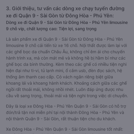
3. Giới thiệu, tư vấn các dòng xe chạy tuyến đường
xe đi Quận 9 - Sài Gòn từ Đông Hòa - Phú Yên:
Dòng xe đi Quận 9 - Sài Gòn từ Đông Hòa - Phú Yên limousine
9 chỗ vip, chất lượng cao: Tiện lợi, sang trọng
Là sản phẩm xe đi Quận 9 - Sài Gòn từ Đông Hòa - Phú Yên
limousine 9 chỗ cải tiến từ xe 16 chỗ. Nội thất được làm lại với
các ghế bọc da chuẩn Châu Âu, không chỉ êm ái cho chuyến
hành trình xa, mà còn mát mẻ và không hề bị hầm bí như các
ghế bọc da bình thường. Kèm theo các ghế có nhiều tiện nghi
hiện đại như ti-vi, tủ lạnh mini, ổ cắm usb, đèn đọc sách, hệ
thống âm thanh cao cấp. Có vách ngăn riêng biệt giữa
khoang lái và khoang hành khách. Khoảng cách giữa các ghế
ngồi rất thoải mái, không nhồi nhét. Luôn đáp ứng được nhu
cầu về sang trọng, thoải mái và tiện nghi trong việc di chuyển.
Đây là loại xe Đông Hòa - Phú Yên Quận 9 - Sài Gòn có hỗ trợ
đón/trả tận nơi miễn phí tại nội thành Đông Hòa - Phú Yên và
nội thành Quận 9 - Sài Gòn, rất thuận tiện cho du khách.
Xe Đông Hòa - Phú Yên Quận 9 - Sài Gòn limousine tốt nhất: