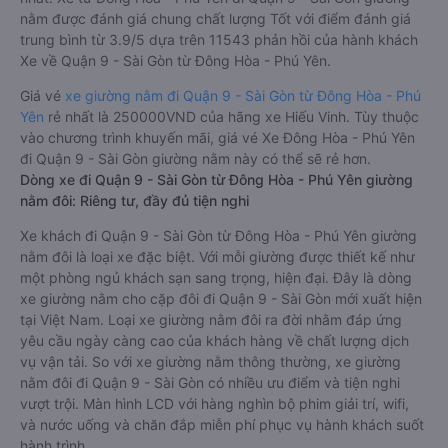
nằm được đánh giá chung chất lượng Tốt với điểm đánh giá
trung bình từ 3.9/5 dựa trên 11543 phản hồi của hành khách
Xe về Quận 9 - Sài Gòn từ Đông Hòa - Phú Yên.
Giá vé
xe giường nằm đi Quận 9 - Sài Gòn từ Đông Hòa - Phú
Yên
rẻ nhất là 250000VND của hãng xe Hiếu Vinh. Tùy thuộc
vào chương trình khuyến mãi, giá vé Xe Đông Hòa - Phú Yên
đi Quận 9 - Sài Gòn giường nằm này có thể sẽ rẻ hơn.
Dòng xe đi Quận 9 - Sài Gòn từ Đông Hòa - Phú Yên giường
nằm đôi: Riêng tư, đầy đủ tiện nghi
Xe khách đi Quận 9 - Sài Gòn từ Đông Hòa - Phú Yên giường
nằm đôi là loại xe đặc biệt. Với mỗi giường được thiết kế như
một phòng ngủ khách sạn sang trọng, hiện đại. Đây là dòng
xe giường nằm cho cặp đôi đi Quận 9 - Sài Gòn mới xuất hiện
tại Việt Nam. Loại xe giường nằm đôi ra đời nhằm đáp ứng
yêu cầu ngày càng cao của khách hàng về chất lượng dịch
vụ vận tải. So với xe giường nằm thông thường, xe giường
nằm đôi đi Quận 9 - Sài Gòn có nhiều ưu điểm và tiện nghi
vượt trội. Màn hình LCD với hàng nghìn bộ phim giải trí, wifi,
và nước uống và chăn đắp miễn phí phục vụ hành khách suốt
hành trình.