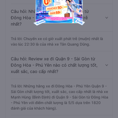
Câu hỏi: Nhà xe đi Quận 9 - Sài Gòn từ
Đông Hòa - Phú Yên nào khởi hành trễ
nhất?
Trả lời: Chuyến xe có giờ xuất phát trễ (muộn) nhất là
vào lúc 22:30 là của nhà xe Tân Quang Dũng.
Câu hỏi: Review xe đi Quận 9 - Sài Gòn từ
Đông Hòa - Phú Yên nào có chất lượng tốt,
xuất sắc, cao cấp nhất?
Trả lời: Những hãng xe đi Đông Hòa - Phú Yên Quận 9 -
Sài Gòn chất lượng tốt, xuất sắc, cao cấp nhất là nhà xe
Mạnh Hùng (Bình Định) đi Quận 9 - Sài Gòn từ Đông Hòa
- Phú Yên với điểm chất lượng là 5/5 dựa trên 1820
đánh giá của khách hàng).