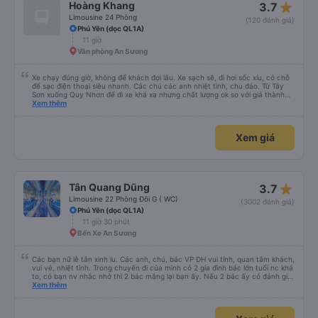
star_rate
Hoàng Khang
3.7
Limousine 24 Phòng
(120 đánh giá)
Phú Yên (dọc QL1A)
11 giờ
Văn phòng An Sương
Xe chạy đúng giờ, không để khách đợi lâu. Xe sạch sẽ, đi hơi sốc xíu, có chỗ
để sạc điện thoại siêu nhanh. Các chú các anh nhiệt tình, chu đáo. Từ Tây
Sơn xuống Quy Nhơn để đi xe khá xa nhưng chất lượng ok so với giá thành
chung.
Xem thêm
Xem giá
star_rate
Tân Quang Dũng
3.7
Limousine 22 Phòng Đôi G ( WC)
(3002 đánh giá)
Phú Yên (dọc QL1A)
11 giờ 30 phút
Bến Xe An Sương
Các bạn nữ lễ tân xinh iu. Các anh, chú, bác VP ĐH vui tính, quan tâm khách,
vui vẻ, nhiệt tình. Trong chuyến đi của mình có 2 gia đình bác lớn tuổi nc khá
to, có bạn nv nhắc nhở thì 2 bác mắng lại bạn ấy. Nếu 2 bác ấy có đánh giá
xấu thì mình ngược lại nha. Bạn ấy nhắc nhở rất đúng. 2 bác nói rất to. To
Xem thêm
đến lỗi mình ngủ còn mơ được câu chuyện các bác nói với nhau xuất hiện
trong giấc mơ của mình luôn. Nên nếu bạn ấy bị phản ánh thì đừng trừ lương
bạn ấy nha. Nếu bạn ấy bị trừ thì bảo bạn ấy liên hệ sđt của mình, mình hỗ