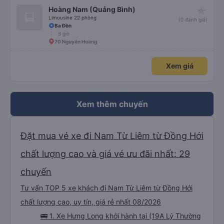
star_rate
Hoàng Nam (Quảng Bình)
Limousine 22 phòng
(0 đánh giá)
Ba Đồn
8 giờ
70 Nguyễn Hoàng
Xem giá
Xem thêm chuyến
Đặt mua vé xe đi Nam Từ Liêm từ Đồng Hới
chất lượng cao và giá vé ưu đãi nhất: 29
chuyến
Tư vấn TOP 5 xe khách đi Nam Từ Liêm từ Đồng Hới
chất lượng cao, uy tín, giá rẻ nhất 08/2026
🚌 1. Xe Hưng Long khởi hành tại (19A Lý Thường