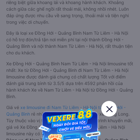
riêng biệt giữa khoang lái và khoang hành khách. Khoảng
cách giữa các ghế ngồi rất thoải mái, không nhồi nhét. Luôn
đáp ứng được nhu cầu về sang trọng, thoải mái và tiện nghi
trong việc di chuyển.
Đây là loại xe Đồng Hới - Quảng Bình Nam Từ Liêm - Hà Nội
có hỗ trợ đón/trả tận nơi miễn phí tại nội thành Đồng Hới -
Quảng Bình và nội thành Nam Từ Liêm - Hà Nội, rất thuận tiện
cho du khách.
Xe Đồng Hới - Quảng Bình Nam Từ Liêm - Hà Nội limousine tốt
nhất: Xe từ Đồng Hới - Quảng Bình đi Nam Từ Liêm - Hà Nội
limousine được đánh giá chung có chất lượng Tốt với điểm
đánh giá trung bình từ 3.5/5 dựa trên 4592 phản hồi của
hành khách Xe về Nam Từ Liêm - Hà Nội từ Đồng Hới - Quảng
Bình.
Giá vé
xe limousine đi Nam Từ Liêm - Hà Nội từ Đồng Hới -
Quảng Bình
rẻ nhất là 350000VND của hãng xe Hưng Long.
Tùy thuộc vào vị trí ngồi của bạn và chương trình khuyến mãi,
giá vé Xe Đồng Hới - Quảng Bình đi Nam Từ Liêm - Hà Nội
limousine này có thể sẽ rẻ hơn