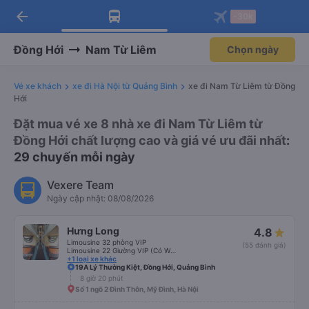
arrow_back
Tải app Vexere ngay!
Tải app Vexere
-30k
Mở app
Mở app
Nhận ưu đãi thành viên độc
-30k/ghế khi đặt vé máy bay qua
quyền
app
Đồng Hới
Nam Từ Liêm
Chọn ngày
Vé xe khách
xe đi Hà Nội từ Quảng Bình
xe đi Nam Từ Liêm từ Đồng
Hới
Đặt mua vé xe 8 nhà xe đi Nam Từ Liêm từ
Đồng Hới chất lượng cao và giá vé ưu đãi nhất
:
29 chuyến mỗi ngày
Vexere Team
Ngày cập nhật: 08/08/2026
Hưng Long
4.8
Limousine 32 phòng VIP
(55 đánh giá)
Limousine 22 Giường VIP (Có WC)
+1 loại xe khác
19A Lý Thường Kiệt, Đồng Hới, Quảng Bình
8 giờ 20 phút
Số 1 ngõ 2 Đình Thôn, Mỹ Đình, Hà Nội