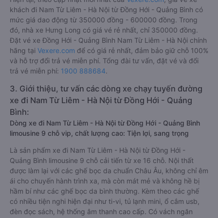
khách đi Nam Từ Liêm - Hà Nội từ Đồng Hới - Quảng Bình có
mức giá dao động từ 350000 đồng - 600000 đồng. Trong
đó, nhà xe Hưng Long có giá vé rẻ nhất, chỉ 350000 đồng.
Đặt vé xe Đồng Hới - Quảng Bình Nam Từ Liêm - Hà Nội chính
hãng tại
Vexere.com
để có giá rẻ nhất, đảm bảo giữ chỗ 100%
và hỗ trợ đổi trả vé miễn phí. Tổng đài tư vấn, đặt vé và đổi
trả vé miễn phí:
1900 888684
.
3. Giới thiệu, tư vấn các dòng xe chạy tuyến đường
xe đi Nam Từ Liêm - Hà Nội từ Đồng Hới - Quảng
Bình:
Dòng xe đi Nam Từ Liêm - Hà Nội từ Đồng Hới - Quảng Bình
limousine 9 chỗ vip, chất lượng cao: Tiện lợi, sang trọng
Là sản phẩm xe đi Nam Từ Liêm - Hà Nội từ Đồng Hới -
Quảng Bình limousine 9 chỗ cải tiến từ xe 16 chỗ. Nội thất
được làm lại với các ghế bọc da chuẩn Châu Âu, không chỉ êm
ái cho chuyến hành trình xa, mà còn mát mẻ và không hề bị
hầm bí như các ghế bọc da bình thường. Kèm theo các ghế
có nhiều tiện nghi hiện đại như ti-vi, tủ lạnh mini, ổ cắm usb,
đèn đọc sách, hệ thống âm thanh cao cấp. Có vách ngăn