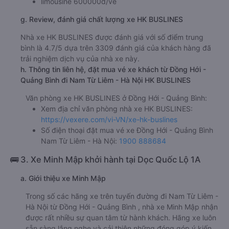
limousine 600000đ/vé
g. Review, đánh giá chất lượng xe HK BUSLINES
Nhà xe HK BUSLINES được đánh giá với số điểm trung
bình là 4.7/5 dựa trên 3309 đánh giá của khách hàng đã
trải nghiệm dịch vụ của nhà xe này.
h. Thông tin liên hệ, đặt mua vé xe khách từ Đồng Hới -
Quảng Bình đi Nam Từ Liêm - Hà Nội HK BUSLINES
Văn phòng xe HK BUSLINES ở Đồng Hới - Quảng Bình:
Xem địa chỉ văn phòng nhà xe HK BUSLINES:
https://vexere.com/vi-VN/xe-hk-buslines
Số điện thoại đặt mua vé xe Đồng Hới - Quảng Bình
Nam Từ Liêm - Hà Nội:
1900 888684
🚌 3. Xe Minh Mập khởi hành tại Dọc Quốc Lộ 1A
a. Giới thiệu xe Minh Mập
Trong số các hãng xe trên tuyến đường đi Nam Từ Liêm -
Hà Nội từ Đồng Hới - Quảng Bình , nhà xe Minh Mập nhận
được rất nhiều sự quan tâm từ hành khách. Hãng xe luôn
sẵn sàng lắng nghe và cải thiện những đóng góp ý kiến