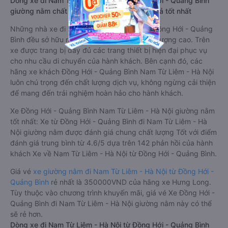
Dòng xe đi Nam Từ Liêm - Hà Nội từ Đồng Hới - Quảng Bình
giường nằm chất lượng cao: Thoải mái, giá cả tốt nhất
Những nhà xe đi Nam Từ Liêm - Hà Nội từ Đồng Hới - Quảng
Bình đều sở hữu những xe giường nằm chất lượng cao. Trên
xe được trang bị đầy đủ các trang thiết bị hiện đại phục vụ
cho nhu cầu di chuyển của hành khách. Bên cạnh đó, các
hãng xe khách Đồng Hới - Quảng Bình Nam Từ Liêm - Hà Nội
luôn chú trọng đến chất lượng dịch vụ, không ngừng cải thiện
để mang đến trải nghiệm hoàn hảo cho hành khách.
Xe Đồng Hới - Quảng Bình Nam Từ Liêm - Hà Nội giường nằm
tốt nhất: Xe từ Đồng Hới - Quảng Bình đi Nam Từ Liêm - Hà
Nội giường nằm được đánh giá chung chất lượng Tốt với điểm
đánh giá trung bình từ 4.6/5 dựa trên 142 phản hồi của hành
khách Xe về Nam Từ Liêm - Hà Nội từ Đồng Hới - Quảng Bình.
Giá vé
xe giường nằm đi Nam Từ Liêm - Hà Nội từ Đồng Hới -
Quảng Bình
rẻ nhất là 350000VND của hãng xe Hưng Long.
Tùy thuộc vào chương trình khuyến mãi, giá vé Xe Đồng Hới -
Quảng Bình đi Nam Từ Liêm - Hà Nội giường nằm này có thể
sẽ rẻ hơn.
Dòng xe đi Nam Từ Liêm - Hà Nội từ Đồng Hới - Quảng Bình