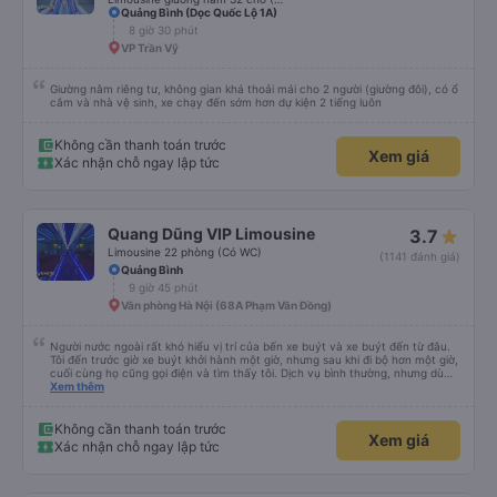
cơ bị mất dịch vụ. -0,5 sao khi khách hàng, chỉ tại văn phòng đại diện không
Quảng Bình (Dọc Quốc Lộ 1A)
trả lời tại nhà riêng. Điểm cộng: Xe xuất bến và đến nơi đúng địa điểm đã
8 giờ 30 phút
đăng ký. Nhân viên chuyên nghiệp, Nhiệt tình, mình đánh giá 4,5 sao cho cả
VP Trần Vỹ
app Vexere và HK Busline và hãng sẽ ngày phát triển để mang lại trải
nghiệm tiện lợi hơn cho hành khách.
Giường nằm riêng tư, không gian khá thoải mái cho 2 người (giường đôi), có ổ
cắm và nhà vệ sinh, xe chạy đến sớm hơn dự kiện 2 tiếng luôn
Không cần thanh toán trước
Xem giá
Xác nhận chỗ ngay lập tức
Quang Dũng VIP Limousine
3.7
Limousine 22 phòng (Có WC)
(1141 đánh giá)
Quảng Bình
9 giờ 45 phút
Văn phòng Hà Nội (68A Phạm Văn Đồng)
Người nước ngoài rất khó hiểu vị trí của bến xe buýt và xe buýt đến từ đâu.
Tôi đến trước giờ xe buýt khởi hành một giờ, nhưng sau khi đi bộ hơn một giờ,
cuối cùng họ cũng gọi điện và tìm thấy tôi. Dịch vụ bình thường, nhưng dù
sao thì tôi ngủ ngon hơn ở khách sạn vì tôi rất thoải mái. Sẽ tuyệt hơn nếu
Xem thêm
tiếng còi xe bớt to hơn. Nhưng tôi thích nó nên tôi cho điểm tối đa. Cảm ơn
bạn rất nhiều.
Không cần thanh toán trước
Xem giá
Xác nhận chỗ ngay lập tức