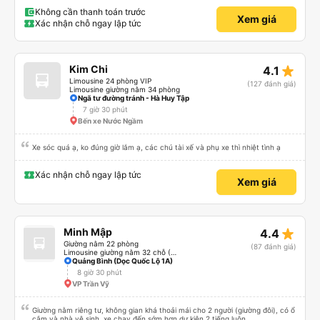
sau e mong có duyên gặp lại a ạ.
Không cần thanh toán trước
Xem giá
Xác nhận chỗ ngay lập tức
star_rate
Kim Chi
4.1
Limousine 24 phòng VIP
(127 đánh giá)
Limousine giường nằm 34 phòng
Ngã tư đường tránh - Hà Huy Tập
7 giờ 30 phút
Bến xe Nước Ngầm
Xe sóc quá ạ, ko đúng giờ lắm ạ, các chú tài xế và phụ xe thì nhiệt tình ạ
Xác nhận chỗ ngay lập tức
Xem giá
star_rate
Minh Mập
4.4
Giường nằm 22 phòng
(87 đánh giá)
Limousine giường nằm 32 chỗ (WC)
Quảng Bình (Dọc Quốc Lộ 1A)
8 giờ 30 phút
VP Trần Vỹ
Giường nằm riêng tư, không gian khá thoải mái cho 2 người (giường đôi), có ổ
cắm và nhà vệ sinh, xe chạy đến sớm hơn dự kiện 2 tiếng luôn