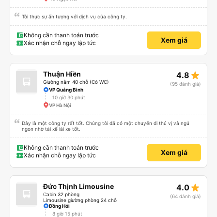
Tôi thực sự ấn tượng với dịch vụ của công ty.
Không cần thanh toán trước
Xem giá
Xác nhận chỗ ngay lập tức
star_rate
Thuận Hiền
4.8
Giường nằm 40 chỗ (Có WC)
(95 đánh giá)
VP Quảng Bình
10 giờ 30 phút
VP Hà Nội
Đây là một công ty rất tốt. Chúng tôi đã có một chuyến đi thú vị và ngủ
ngon nhờ tài xế lái xe tốt.
Không cần thanh toán trước
Xem giá
Xác nhận chỗ ngay lập tức
star_rate
Đức Thịnh Limousine
4.0
Cabin 32 phòng
(64 đánh giá)
Limousine giường phòng 24 chỗ
Đồng Hới
8 giờ 15 phút