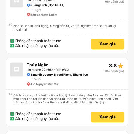
Limousine 24 phòng
(60 đánh giá)
Quảng Bình (Dọc QL 1A)
10 giờ
Bến xe Nước Ngầm
Nhà xe liên hệ chủ động, hướng dẫn rõ, và trải nghiệm trên xe thuận lợi,
thoải mái
Không cần thanh toán trước
Xem giá
Xác nhận chỗ ngay lập tức
star_rate
Thủy Ngân
3.8
Limousine 22 phòng VIP (WC)
(184 đánh giá)
Sapa discovery Travel Phong Nha office
10 giờ
451 Nguyễn Văn Cừ
Cách phục vụ rất chuẩn giá cả hợp lý 2 vợ chồng nằm 1 cabin đôi còn thoải
mái, rèm che rất kín đáo và riêng tư, tổng đài tư vấn nhiệt tình nhân, viên
trên xe rất vui tính và dễ thương rất đáng để đi lại nhiều lần 👍👍
Không cần thanh toán trước
Xem giá
Xác nhận chỗ ngay lập tức