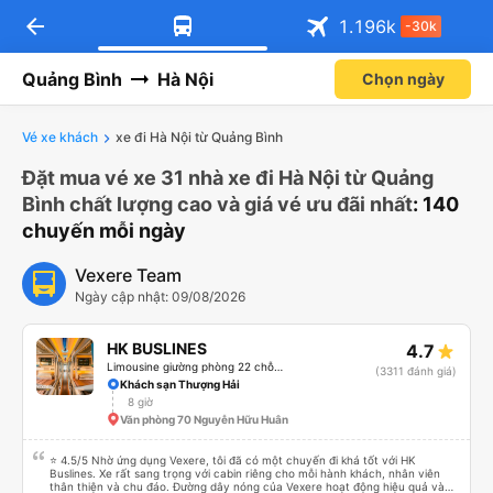
arrow_back
1.196
k
-30k
Quảng Bình
Hà Nội
Chọn ngày
Vé xe khách
xe đi Hà Nội từ Quảng Bình
Đặt mua vé xe 31 nhà xe đi Hà Nội từ Quảng
Bình chất lượng cao và giá vé ưu đãi nhất
: 140
chuyến mỗi ngày
Vexere Team
Ngày cập nhật: 09/08/2026
HK BUSLINES
4.7
Limousine giường phòng 22 chỗ (WC)
(3311 đánh giá)
Khách sạn Thượng Hải
8 giờ
Văn phòng 70 Nguyễn Hữu Huân
⭐ 4.5/5 Nhờ ứng dụng Vexere, tôi đã có một chuyến đi khá tốt với HK
Buslines. Xe rất sang trọng với cabin riêng cho mỗi hành khách, nhân viên
thân thiện và chu đáo. Đường dây nóng của Vexere hoạt động hiệu quả và