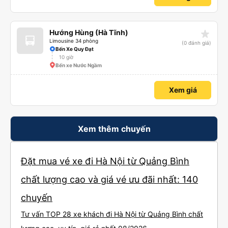
star_rate
Hướng Hùng (Hà Tĩnh)
Limousine 34 phòng
(0 đánh giá)
Bến Xe Quy Đạt
10 giờ
Bến xe Nước Ngầm
Xem giá
Xem thêm chuyến
Đặt mua vé xe đi Hà Nội từ Quảng Bình
chất lượng cao và giá vé ưu đãi nhất: 140
chuyến
Tư vấn TOP 28 xe khách đi Hà Nội từ Quảng Bình chất