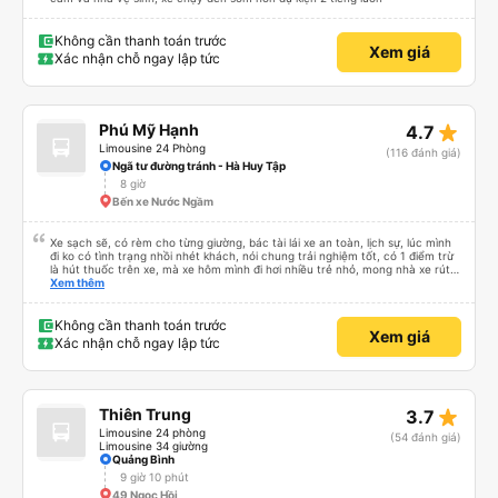
Không cần thanh toán trước
Xem giá
Xác nhận chỗ ngay lập tức
star_rate
Phú Mỹ Hạnh
4.7
Limousine 24 Phòng
(116 đánh giá)
Ngã tư đường tránh - Hà Huy Tập
8 giờ
Bến xe Nước Ngầm
Xe sạch sẽ, có rèm cho từng giường, bác tài lái xe an toàn, lịch sự, lúc mình
đi ko có tình trạng nhồi nhét khách, nói chung trải nghiệm tốt, có 1 điểm trừ
là hút thuốc trên xe, mà xe hôm mình đi hơi nhiều trẻ nhỏ, mong nhà xe rút
kinh nghiệm khi đọc đc bình luận này
Xem thêm
Không cần thanh toán trước
Xem giá
Xác nhận chỗ ngay lập tức
star_rate
Thiên Trung
3.7
Limousine 24 phòng
(54 đánh giá)
Limousine 34 giường
Quảng Bình
9 giờ 10 phút
49 Ngọc Hồi