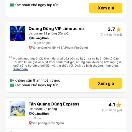
Xác nhận chỗ ngay lập tức
Xem giá
star_rate
Quang Dũng VIP Limousine
3.7
Limousine 22 phòng (Có WC)
(1141 đánh giá)
Quảng Bình
9 giờ 45 phút
Văn phòng Hà Nội (68A Phạm Văn Đồng)
Người nước ngoài rất khó hiểu vị trí của bến xe buýt và xe buýt đến từ đâu.
Tôi đến trước giờ xe buýt khởi hành một giờ, nhưng sau khi đi bộ hơn một giờ,
cuối cùng họ cũng gọi điện và tìm thấy tôi. Dịch vụ bình thường, nhưng dù
sao thì tôi ngủ ngon hơn ở khách sạn vì tôi rất thoải mái. Sẽ tuyệt hơn nếu
Xem thêm
tiếng còi xe bớt to hơn. Nhưng tôi thích nó nên tôi cho điểm tối đa. Cảm ơn
bạn rất nhiều.
Không cần thanh toán trước
Xem giá
Xác nhận chỗ ngay lập tức
star_rate
Tân Quang Dũng Express
4.1
Limousine 22 phòng
(127 đánh giá)
Quảng Bình
9 giờ
Văn phòng Nước Ngầm