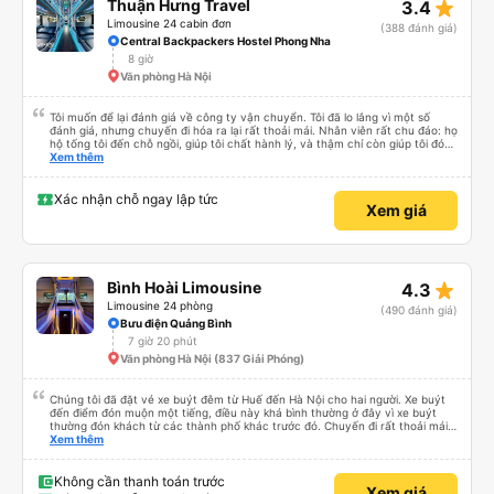
star_rate
Thuận Hưng Travel
3.4
Limousine 24 cabin đơn
(388 đánh giá)
Central Backpackers Hostel Phong Nha
8 giờ
Văn phòng Hà Nội
Tôi muốn để lại đánh giá về công ty vận chuyển. Tôi đã lo lắng vì một số
đánh giá, nhưng chuyến đi hóa ra lại rất thoải mái. Nhân viên rất chu đáo: họ
hộ tống tôi đến chỗ ngồi, giúp tôi chất hành lý, và thậm chí còn giúp tôi đóng
gói giày. Điểm trừ duy nhất là xe buýt đến sớm hơn một tiếng so với giờ khởi
Xem thêm
hành, giống như tôi, nên tôi không biết chuyện gì sẽ xảy ra nếu tôi đến đúng
giờ ghi trên vé. Nhìn chung, tôi rất hài lòng với chuyến đi và tôi rất vui vì đã
chọn công ty này.
Xác nhận chỗ ngay lập tức
Xem giá
star_rate
Bình Hoài Limousine
4.3
Limousine 24 phòng
(490 đánh giá)
Bưu điện Quảng Bình
7 giờ 20 phút
Văn phòng Hà Nội (837 Giải Phóng)
Chúng tôi đã đặt vé xe buýt đêm từ Huế đến Hà Nội cho hai người. Xe buýt
đến điểm đón muộn một tiếng, điều này khá bình thường ở đây vì xe buýt
thường đón khách từ các thành phố khác trước đó. Chuyến đi rất thoải mái,
ghế nằm êm ái, và ngay cả người cao 1,80 m như tôi vẫn ngủ ngon. Sau khi
Xem thêm
đến nơi, chúng tôi quên một chiếc túi nhỏ trên xe, nhưng đã nhận lại được
vào tối hôm đó hoàn toàn nguyên vẹn. Tất nhiên, tốt hơn hết là tránh những
rắc rối như vậy, nhưng thật tốt khi thấy công ty xe buýt quan tâm đến
Không cần thanh toán trước
Xem giá
khách hàng của mình. Chúng tôi chắc chắn sẽ đi xe của họ lần nữa.