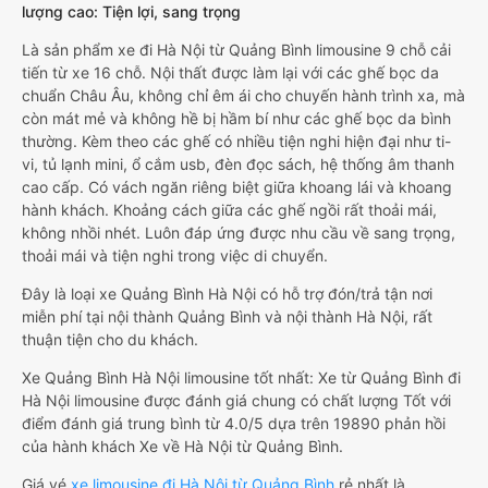
lượng cao: Tiện lợi, sang trọng
Là sản phẩm xe đi Hà Nội từ Quảng Bình limousine 9 chỗ cải
tiến từ xe 16 chỗ. Nội thất được làm lại với các ghế bọc da
chuẩn Châu Âu, không chỉ êm ái cho chuyến hành trình xa, mà
còn mát mẻ và không hề bị hầm bí như các ghế bọc da bình
thường. Kèm theo các ghế có nhiều tiện nghi hiện đại như ti-
vi, tủ lạnh mini, ổ cắm usb, đèn đọc sách, hệ thống âm thanh
cao cấp. Có vách ngăn riêng biệt giữa khoang lái và khoang
hành khách. Khoảng cách giữa các ghế ngồi rất thoải mái,
không nhồi nhét. Luôn đáp ứng được nhu cầu về sang trọng,
thoải mái và tiện nghi trong việc di chuyển.
Đây là loại xe Quảng Bình Hà Nội có hỗ trợ đón/trả tận nơi
miễn phí tại nội thành Quảng Bình và nội thành Hà Nội, rất
thuận tiện cho du khách.
Xe Quảng Bình Hà Nội limousine tốt nhất: Xe từ Quảng Bình đi
Hà Nội limousine được đánh giá chung có chất lượng Tốt với
điểm đánh giá trung bình từ 4.0/5 dựa trên 19890 phản hồi
của hành khách Xe về Hà Nội từ Quảng Bình.
Giá vé
xe limousine đi Hà Nội từ Quảng Bình
rẻ nhất là