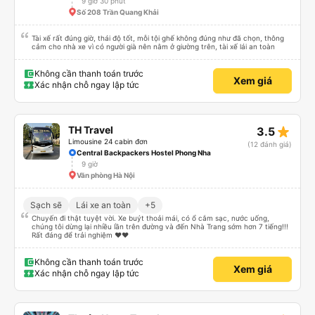
9 giờ 30 phút
Số 208 Trần Quang Khải
Tài xế rất đúng giờ, thái độ tốt, mỗi tội ghế không đúng như đã chọn, thông
cảm cho nhà xe vì có người già nên nằm ở giường trên, tài xế lái an toàn
Không cần thanh toán trước
Xem giá
Xác nhận chỗ ngay lập tức
star_rate
TH Travel
3.5
Limousine 24 cabin đơn
(12 đánh giá)
Central Backpackers Hostel Phong Nha
9 giờ
Văn phòng Hà Nội
Sạch sẽ
Lái xe an toàn
+5
Chuyến đi thật tuyệt vời. Xe buýt thoải mái, có ổ cắm sạc, nước uống,
chúng tôi dừng lại nhiều lần trên đường và đến Nhà Trang sớm hơn 7 tiếng!!!
Rất đáng để trải nghiệm ♥️♥️
Không cần thanh toán trước
Xem giá
Xác nhận chỗ ngay lập tức