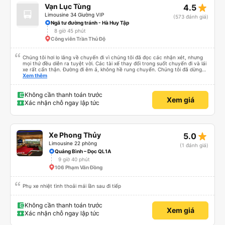
star_rate
Vạn Lục Tùng
4.5
Limousine 34 Giường VIP
(573 đánh giá)
Ngã tư đường tránh - Hà Huy Tập
8 giờ 45 phút
Công viên Trần Thủ Độ
Chúng tôi hơi lo lắng về chuyến đi vì chúng tôi đã đọc các nhận xét, nhưng
mọi thứ đều diễn ra tuyệt vời. Các tài xế thay đổi trong suốt chuyến đi và lái
xe rất cẩn thận. Đường đi êm ả, không hề rung chuyển. Chúng tôi đã dừng
đủ số lần để đi vệ sinh và dừng lại để ăn tối. Nhìn chung, ghế ngồi có thể hơi
Xem thêm
ngắn đối với những người cao trên 180 cm nhưng đó không phải là vấn đề
lớn. Chúng tôi rất thích chuyến đi.
Không cần thanh toán trước
Xem giá
Xác nhận chỗ ngay lập tức
star_rate
Xe Phong Thủy
5.0
Limousine 22 phòng
(1 đánh giá)
Quảng Bình – Dọc QL1A
9 giờ 40 phút
106 Phạm Văn Đồng
Phụ xe nhiệt tình thoải mái lần sau đi tiếp
Không cần thanh toán trước
Xem giá
Xác nhận chỗ ngay lập tức