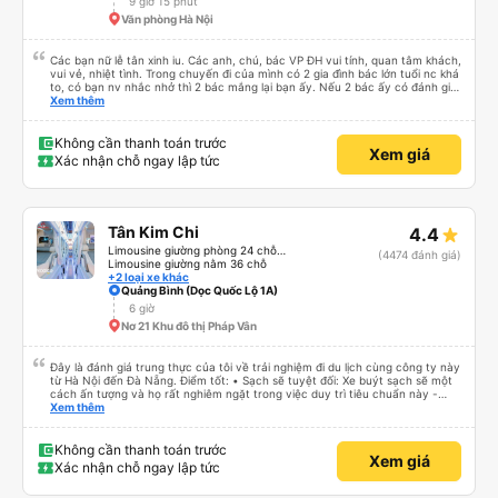
9 giờ 15 phút
Văn phòng Hà Nội
Các bạn nữ lễ tân xinh iu. Các anh, chú, bác VP ĐH vui tính, quan tâm khách,
vui vẻ, nhiệt tình. Trong chuyến đi của mình có 2 gia đình bác lớn tuổi nc khá
to, có bạn nv nhắc nhở thì 2 bác mắng lại bạn ấy. Nếu 2 bác ấy có đánh giá
xấu thì mình ngược lại nha. Bạn ấy nhắc nhở rất đúng. 2 bác nói rất to. To
Xem thêm
đến lỗi mình ngủ còn mơ được câu chuyện các bác nói với nhau xuất hiện
trong giấc mơ của mình luôn. Nên nếu bạn ấy bị phản ánh thì đừng trừ lương
bạn ấy nha. Nếu bạn ấy bị trừ thì bảo bạn ấy liên hệ sđt của mình, mình hỗ
Không cần thanh toán trước
Xem giá
trợ ạ. Số mình đuôi 666, chuyến ĐH-NT ngày 16/1. À các bạn nữ lễ tân xinh
Xác nhận chỗ ngay lập tức
iu còn đổi cho mình phòng đơn sang đôi xong còn note là (một mình) yêu
luôn. Nhưng phòng đôi mà nằm một thì mỗi lần xe rẽ 1 cái là ✈️ Ít đi xe khách
nhưng đủ để đánh giá 10/10.
Tân Kim Chi
4.4
Limousine giường phòng 24 chỗ (CABIN)
(4474 đánh giá)
Limousine giường nằm 36 chỗ
+2 loại xe khác
Quảng Bình (Dọc Quốc Lộ 1A)
6 giờ
Nơ 21 Khu đô thị Pháp Vân
Đây là đánh giá trung thực của tôi về trải nghiệm đi du lịch cùng công ty này
từ Hà Nội đến Đà Nẵng. Điểm tốt: • Sạch sẽ tuyệt đối: Xe buýt sạch sẽ một
cách ấn tượng và họ rất nghiêm ngặt trong việc duy trì tiêu chuẩn này -
không được phép ăn trên xe. Đây là lần đầu tiên tôi thấy sự chú trọng đến
Xem thêm
vấn đề sạch sẽ như vậy ở Việt Nam. Mọi thứ bên trong xe buýt đều trông
mới và sạch sẽ. • WiFi đáng tin cậy: WiFi trên xe hoạt động hoàn hảo trong
suốt chuyến đi. • Tùy chọn sạc: Có sẵn cổng sạc USB và USB-C, đây cũng
Không cần thanh toán trước
Xem giá
là lần đầu tiên tôi thấy. • Môi trường yên tĩnh và thanh bình: Họ không bật
Xác nhận chỗ ngay lập tức
đèn không cần thiết hoặc bật nhạc lớn, giúp tôi dễ dàng thư giãn và ngủ
trong suốt hành trình. • Dừng vệ sinh thường xuyên: Họ lên lịch dừng thường