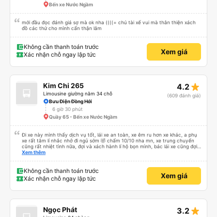
Bến xe Nước Ngầm
mới đầu đọc đánh giá sợ mà ok nha ((((= chú tài xế vui mà thân thiện xách
đồ các thứ cho mình cẩn thận lắm
Không cần thanh toán trước
Xem giá
Xác nhận chỗ ngay lập tức
star_rate
Kim Chi 265
4.2
Limousine giường nằm 34 chỗ
(609 đánh giá)
Bưu Điện Đồng Hới
6 giờ 30 phút
Quầy 65 - Bến xe Nước Ngầm
Đi xe này mình thấy dịch vụ tốt, lái xe an toàn, xe êm ru hơn xe khác, a phụ
xe rất tâm lí nhắc nhở đi ngủ sớm 🤣 chấm 10/10 nha mn, xe trung chuyển
cũng rất nhiệt tình nữa, đợi và xách hành lí hộ bọn mình, bác lái xe cũng đợi
mn đi vệ sinh xong mới đi chứ ko vội vàng mắng khách như xe khác, nên đi
Xem thêm
mn nha, cabin nằm cũng rất rộng nữa người m8, m9 nằm thoải mái luôn,
kphai PR đâu nhưng rất tốt mn nhé, tại mình đi xe khác HN-ĐN rồi nên mình
thấy thế
Không cần thanh toán trước
Xem giá
Xác nhận chỗ ngay lập tức
star_rate
Ngọc Phát
3.2