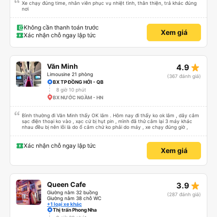
Xe chạy đúng time, nhân viên phục vụ nhiệt tình, thân thiện, trả khác đúng
nơi
Không cần thanh toán trước
Xem giá
Xác nhận chỗ ngay lập tức
star_rate
Văn Minh
4.9
Limousine 21 phòng
(367 đánh giá)
BX TP ĐỒNG HỚI - QB
8 giờ 10 phút
BX NƯỚC NGẦM - HN
Bình thường đi Văn Minh thấy OK lắm . Hôm nay đi thấy ko ok lắm , dây cắm
sạc điện thoại ko vào , xạc cứ bị hụt pin , mình đã thử cắm lại 3 máy khác
nhau đều bị nên lỗi là do ổ cắm chứ ko phải do máy , xe chạy đúng giờ ,
Xác nhận chỗ ngay lập tức
Xem giá
star_rate
Queen Cafe
3.9
Giường nằm 32 buồng
(287 đánh giá)
Giường nằm 38 chỗ WC
+1 loại xe khác
Thị trấn Phong Nha