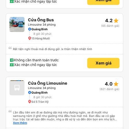
Xác nhận chỗ ngay lập tức
star_rate
Cửa Ông Bus
4.2
Limousine 34 phòng
(65 đánh giá)
Quảng Bình
8 giờ 30 phút
15 Hàng Muối
Rất tiện nghi thoải mái đi đúng giờ .lx thân thiện nhiệt tình
Không cần thanh toán trước
Xem giá
Xác nhận chỗ ngay lập tức
star_rate
Cửa Ông Limousine
4.0
Limousine 34 phòng
(621 đánh giá)
Quảng Bình
8 giờ 30 phút
Số 5 Trần Vỹ
Lần đầu tiên em đi xe đường dài mà như đường ngắn, xe đi mướt như
samsung nằm ở ghế như giường nhà điều hoà mát mẻ. Ban đầu xe có gặp
trục trặc tài xế báo đến muộn, nhg a đã xử lý và đến đón bọn em như lịch
trên hệ thống. Anh tài xế Văn Sĩ quá vui tính và nhiệt tình, trời mưa gió đã
Xem thêm
chở bọn e về tận nơi an toàn. 5⭐️ cho anh tài xế Văn Sĩ cùng với nhà xe. Lần