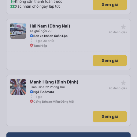
Không cần thanh toán trước
Xem giá
Xác nhận chỗ ngay lập tức
star_rate
Hải Nam (Đồng Nai)
Xe ghế ngồi 29
(0 đánh giá)
Bến xe khách Xuân Lộc
1 giờ 30 phút
Tam Hiệp
Xem giá
star_rate
Mạnh Hùng (Bình Định)
Limousine 22 Phòng Đôi
(0 đánh giá)
Ngã Tư Amata
1 giờ
Cổng Bến xe Miền Đông Mới
Xem giá