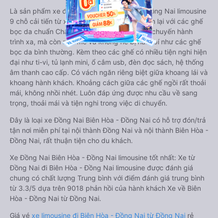
Là sản phẩm xe đi Biên Hòa - Đồng Nai từ Đồng Nai limousine
9 chỗ cải tiến từ xe 16 chỗ. Nội thất được làm lại với các ghế
bọc da chuẩn Châu Âu, không chỉ êm ái cho chuyến hành
trình xa, mà còn mát mẻ và không hề bị hầm bí như các ghế
bọc da bình thường. Kèm theo các ghế có nhiều tiện nghi hiện
đại như ti-vi, tủ lạnh mini, ổ cắm usb, đèn đọc sách, hệ thống
âm thanh cao cấp. Có vách ngăn riêng biệt giữa khoang lái và
khoang hành khách. Khoảng cách giữa các ghế ngồi rất thoải
mái, không nhồi nhét. Luôn đáp ứng được nhu cầu về sang
trọng, thoải mái và tiện nghi trong việc di chuyển.
Đây là loại xe Đồng Nai Biên Hòa - Đồng Nai có hỗ trợ đón/trả
tận nơi miễn phí tại nội thành Đồng Nai và nội thành Biên Hòa -
Đồng Nai, rất thuận tiện cho du khách.
Xe Đồng Nai Biên Hòa - Đồng Nai limousine tốt nhất: Xe từ
Đồng Nai đi Biên Hòa - Đồng Nai limousine được đánh giá
chung có chất lượng Trung bình với điểm đánh giá trung bình
từ 3.3/5 dựa trên 9018 phản hồi của hành khách Xe về Biên
Hòa - Đồng Nai từ Đồng Nai.
Giá vé
xe limousine đi Biên Hòa - Đồng Nai từ Đồng Nai
rẻ