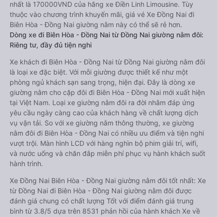
nhất là 170000VND của hãng xe Điền Linh Limousine. Tùy
thuộc vào chương trình khuyến mãi, giá vé Xe Đồng Nai đi
Biên Hòa - Đồng Nai giường nằm này có thể sẽ rẻ hơn.
Dòng xe đi Biên Hòa - Đồng Nai từ Đồng Nai giường nằm đôi:
Riêng tư, đầy đủ tiện nghi
Xe khách đi Biên Hòa - Đồng Nai từ Đồng Nai giường nằm đôi
là loại xe đặc biệt. Với mỗi giường được thiết kế như một
phòng ngủ khách sạn sang trọng, hiện đại. Đây là dòng xe
giường nằm cho cặp đôi đi Biên Hòa - Đồng Nai mới xuất hiện
tại Việt Nam. Loại xe giường nằm đôi ra đời nhằm đáp ứng
yêu cầu ngày càng cao của khách hàng về chất lượng dịch
vụ vận tải. So với xe giường nằm thông thường, xe giường
nằm đôi đi Biên Hòa - Đồng Nai có nhiều ưu điểm và tiện nghi
vượt trội. Màn hình LCD với hàng nghìn bộ phim giải trí, wifi,
và nước uống và chăn đắp miễn phí phục vụ hành khách suốt
hành trình.
Xe Đồng Nai Biên Hòa - Đồng Nai giường nằm đôi tốt nhất: Xe
từ Đồng Nai đi Biên Hòa - Đồng Nai giường nằm đôi được
đánh giá chung có chất lượng Tốt với điểm đánh giá trung
bình từ 3.8/5 dựa trên 8531 phản hồi của hành khách Xe về