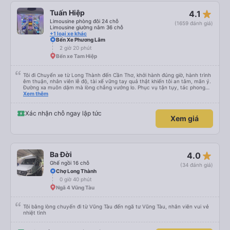
star_rate
Tuấn Hiệp
4.1
Limousine phòng đôi 24 chỗ
(1659 đánh giá)
Limousine giường nằm 36 chỗ
+1 loại xe khác
Bến Xe Phương Lâm
2 giờ 20 phút
Bến xe Tam Hiệp
Tôi đi Chuyến xe từ Long Thành đến Cần Thơ, khởi hành đúng giờ, hành trình
êm thuận, nhân viên lễ độ, tài xế vững tay quả thật khiến tôi an tâm, mãn ý.
Đường xa muôn dặm mà lòng chẳng vướng lo. Phục vụ tận tụy, tác phong
nghiêm cẩn, hiếm thấy giữa thời buổi kim tiền vội vã. Xã hội loạn đạo. Xin gửi
Xem thêm
lời tán dương chân thành, kính chúc nhà xe ngày một hưng thịnh, vạn lộ bình
an.”
Xác nhận chỗ ngay lập tức
Xem giá
star_rate
Ba Đời
4.0
Ghế ngồi 16 chỗ
(34 đánh giá)
Chợ Long Thành
0 giờ 40 phút
Ngã 4 Vũng Tàu
Tôi bằng lòng chuyến đi từ Vũng Tàu đến ngã tư Vũng Tàu, nhân viên vui vẻ
nhiệt tình