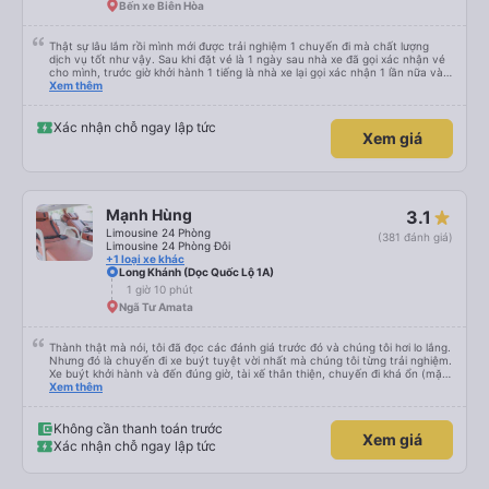
tôi hỏi mọi người, tôi có thể sử dụng xe đưa đón được không. Họ có dịch vụ
Bến xe Biên Hòa
đưa đón nên tôi mới phớt lờ tài xế taxi. Tôi vừa cho xem địa chỉ khách sạn, tài
xế đưa đón đã đưa tôi đến đúng nơi. Tôi thực sự đánh giá cao mọi thứ. Tôi hi
vọng được gặp bạn lần nữa.
Thật sự lâu lắm rồi mình mới được trải nghiệm 1 chuyến đi mà chất lượng
dịch vụ tốt như vậy. Sau khi đặt vé là 1 ngày sau nhà xe đã gọi xác nhận vé
cho mình, trước giờ khởi hành 1 tiếng là nhà xe lại gọi xác nhận 1 lần nữa và
cung cấp số đt của bác tài và số xe. Dịch vụ tốt, xe sạch sẽ và bác tài chạy
Xem thêm
rất êm.
Xác nhận chỗ ngay lập tức
Xem giá
Mạnh Hùng
3.1
Limousine 24 Phòng
(381 đánh giá)
Limousine 24 Phòng Đôi
+1 loại xe khác
Long Khánh (Dọc Quốc Lộ 1A)
1 giờ 10 phút
Ngã Tư Amata
Thành thật mà nói, tôi đã đọc các đánh giá trước đó và chúng tôi hơi lo lắng.
Nhưng đó là chuyến đi xe buýt tuyệt vời nhất mà chúng tôi từng trải nghiệm.
Xe buýt khởi hành và đến đúng giờ, tài xế thân thiện, chuyến đi khá ổn (mặc
dù vẫn hơi xóc, nhưng đó là đặc trưng của Việt Nam ^^), và chỗ ngồi thoải
Xem thêm
mái. Chúng tôi thực sự rất hài lòng.
Không cần thanh toán trước
Xem giá
Xác nhận chỗ ngay lập tức