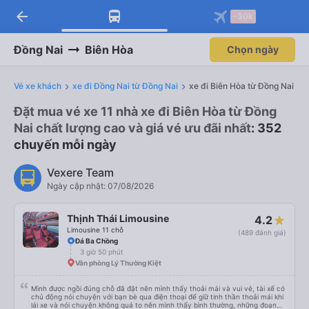
arrow_back
-30k
Đồng Nai
Biên Hòa
Chọn ngày
Vé xe khách
xe đi Đồng Nai từ Đồng Nai
xe đi Biên Hòa từ Đồng Nai
Đặt mua vé xe 11 nhà xe đi Biên Hòa từ Đồng
Nai chất lượng cao và giá vé ưu đãi nhất
: 352
chuyến mỗi ngày
Vexere Team
Ngày cập nhật: 07/08/2026
Thịnh Thái Limousine
4.2
Limousine 11 chỗ
(489 đánh giá)
Đá Ba Chồng
3 giờ 50 phút
Văn phòng Lý Thường Kiệt
Mình được ngồi đúng chỗ đã đặt nên mình thấy thoải mái và vui vẻ, tài xế có
chủ động nói chuyện với bạn bè qua điện thoại để giữ tinh thần thoải mái khi
lái xe và nói chuyện không quá to nên mình thấy bình thường, những đoạn