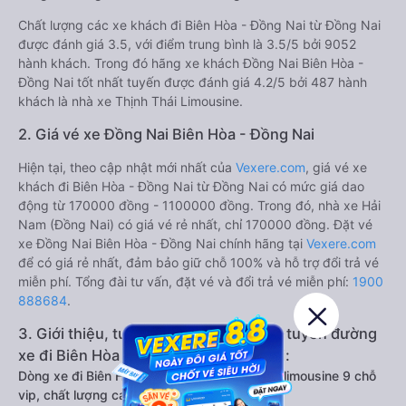
Chất lượng các xe khách đi Biên Hòa - Đồng Nai từ Đồng Nai
được đánh giá 3.5, với điểm trung bình là 3.5/5 bởi 9052
hành khách. Trong đó hãng xe khách Đồng Nai Biên Hòa -
Đồng Nai tốt nhất tuyến được đánh giá 4.2/5 bởi 487 hành
khách là nhà xe Thịnh Thái Limousine.
2. Giá vé xe Đồng Nai Biên Hòa - Đồng Nai
Hiện tại, theo cập nhật mới nhất của
Vexere.com
, giá vé xe
khách đi Biên Hòa - Đồng Nai từ Đồng Nai có mức giá dao
động từ 170000 đồng - 1100000 đồng. Trong đó, nhà xe Hải
Nam (Đồng Nai) có giá vé rẻ nhất, chỉ 170000 đồng. Đặt vé
xe Đồng Nai Biên Hòa - Đồng Nai chính hãng tại
Vexere.com
để có giá rẻ nhất, đảm bảo giữ chỗ 100% và hỗ trợ đổi trả vé
miễn phí. Tổng đài tư vấn, đặt vé và đổi trả vé miễn phí:
1900
888684
.
3. Giới thiệu, tư vấn các dòng xe chạy tuyến đường
xe đi Biên Hòa - Đồng Nai từ Đồng Nai:
Dòng xe đi Biên Hòa - Đồng Nai từ Đồng Nai limousine 9 chỗ
vip, chất lượng cao: Tiện lợi, sang trọng