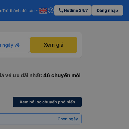
help_outline
phone
Hotline 24/7
Đăng nhập
re
Trở thành đối tác
arrow_drop_down
Xem giá
 ngày về
á vé ưu đãi nhất
: 46 chuyến mỗi
Xem bộ lọc chuyến phổ biến
Chọn ngày