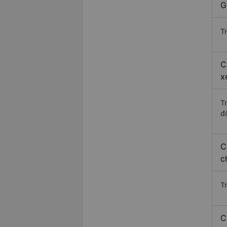
G
Tr
C
x
T
độ
C
c
T
C