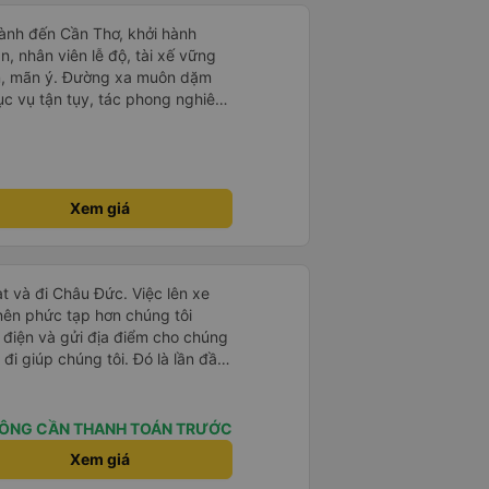
ành đến Cần Thơ, khởi hành
n, nhân viên lễ độ, tài xế vững
ục vụ tận tụy, tác phong nghiêm
 kim tiền vội vã. Xã hội loạn đạo.
thành, kính chúc nhà xe ngày một
Xem giá
t và đi Châu Đức. Việc lên xe
 nên phức tạp hơn chúng tôi
 điện và gửi địa điểm cho chúng
 đi giúp chúng tôi. Đó là lần đầu
i đứa trẻ nhỏ khá thú vị. Chúng
 xe sẽ dừng lại để nghỉ hoặc ăn
 xe dừng lại lúc nửa đêm ở Cần
ÔNG CẦN THANH TOÁN TRƯỚC
ăn. Khi đến điểm dừng, họ đánh
Xem giá
ảo chúng tôi đã sẵn sàng. Nhìn