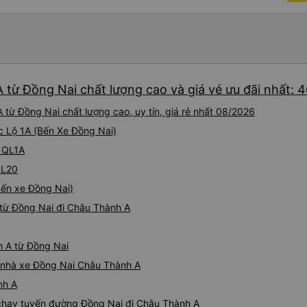
tài xế không ở đó, tôi vẫn đ
nó chắc hẳn rất nguy hiểm..
buýt 79-05527 rất nhiều tài
không biết gì nhưng tài xế đ
liên tục hỏi trên Google Ma
hỏi những câu hỏi kỳ lạ, &q
 từ Đồng Nai chất lượng cao và giá vé ưu đãi nhất: 
khách sạn của chúng tôi khô
2h30 sáng nhưng lúc đó khô
từ Đồng Nai chất lượng cao, uy tín, giá rẻ nhất 08/2026
ngủ thêm và đợi ở trạm xăn
ốc Lộ 1A (Bến Xe Đồng Nai)
bằng xe limousine vào buổi sá
vì tôi trông ngu ngốc quá.. 
9 QL1A
tài xế thì sẽ rất nguy hiểm..
QL20
05527 Cảm ơn tài xế xe nhưn
cách thực hiện, hãy xem Go
Bến xe Đồng Nai)
nào, &quot;B Bạn bị sao vậy
từ Đồng Nai đi Châu Thành A
bạn vậy?&quot; Bây giờ là 2:
bằng xe bu lông Limousine. Tô
tôi quá ngu ngốc. Tôi vẫn đ
h A từ Đồng Nai
nếu không có tài xế... Cảm ơ
iá nhà xe Đồng Nai Châu Thành A
nh A
e chạy tuyến đường Đồng Nai đi Châu Thành A