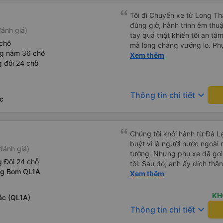
Tôi đi Chuyến xe từ Long Th
đúng giờ, hành trình êm thuậ
ánh giá)
tay quả thật khiến tôi an tâm, mãn ý. Đường xa muôn dặm
chỗ
mà lòng chẳng vướng lo. Ph
ng nằm 36 chỗ
cẩn, hiếm thấy giữa thời buổi
Xem thêm
 đôi 24 chỗ
Xin gửi lời tán dương chân 
hưng thịnh, vạn lộ bình an.”
keyboard_arrow_down
Thông tin chi tiết
c
Chúng tôi khởi hành từ Đà Lạ
buýt vì là người nước ngoài
đánh giá)
tưởng. Nhưng phụ xe đã gọi
 Đôi 24 chỗ
tôi. Sau đó, anh ấy đích thân
ng Bom QL1A
tiên đi xe giường nằm với ha
Xem thêm
tôi không chắc chắn khi nào
uống. Tôi rất ngạc nhiên khi
KH
Tắc (QL1A)
Thơ và mọi người xuống xe 
keyboard_arrow_down
Thông tin chi tiết
thức chúng tôi dậy và đảm b