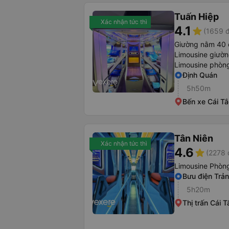
Tuấn Hiệp
Xác nhận tức thì
4.1
star
(1659 đ
Giường nằm 40 
Limousine giườ
Limousine phòng
Định Quán
5h50m
Bến xe Cái Tắ
Tân Niên
Xác nhận tức thì
4.6
star
(2278 
Limousine Phòng
Bưu điện Trả
5h20m
Thị trấn Cái 