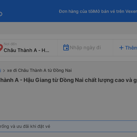
Đơn hàng của tôi
Mở bán vé trên Vexe
fo
Nơi đến
add
Nhập ngày đi
Thêm
xe đi Châu Thành A từ Đồng Nai
i
hành A - Hậu Giang từ Đồng Nai chất lượng cao và gi
rống và ưu đãi khi đặt vé