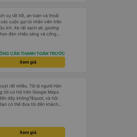
 tốt. Mỗi giường đều có gối và
lớn và 1 trẻ em nằm thoải mái.
h vụ rất tốt, an toàn và thoải
à các cuộc gọi từ nhân viên trên
ữu ích. Xe rất sạch sẽ, giường
 chọn đèn chiếu sáng và cổng
iện. Nhân viên rất lịch sự và xe
ến. Cảm ơn!
ÔNG CẦN THANH TOÁN TRƯỚC
Xem giá
uýt rất nhiều. Tôi là người Hàn
g tôi cứ hỏi trên Google Maps
đến đây không?&quot; và hỏi
Bạn có thể đưa tôi đến khách
uot; Nhưng tài xế đã quan tâm.
 lúc 2h30 sáng và được thông
 tôi ngủ thêm, đợi ở trạm xăng
khách sạn bằng xe limousine vào
Xem giá
tôi nghĩ tài xế đã giúp tôi. Nếu