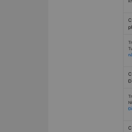
k
C
p
T
T
n
C
Đ
T
N
Đ
C