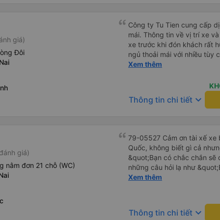
chung, đó là một trải nghiệm
chăn, và đủ chỗ cho 1 người 
Công ty Tu Tien cung cấp dịc
mái. Thông tin về vị trí xe v
ánh giá)
xe trước khi đón khách rất h
hòng Đôi
ngủ thoải mái với nhiều tùy
Nai
USB được đặt ở vị trí thuận t
Xem thêm
đến điểm đến sớm hơn dự ki
KH
anh
keyboard_arrow_down
Thông tin chi tiết
79-05527 Cảm ơn tài xế xe b
Quốc, không biết gì cả nhưn
đánh giá)
&quot;Bạn có chắc chắn sẽ 
ng nằm đơn 21 chỗ (WC)
những câu hỏi lạ như &quot;
Nai
sạn của chúng tôi không?&q
Xem thêm
của mọi thứ. Vốn dĩ tôi đến
báo lúc đó nhưng tài xế bảo
c
và thậm chí còn đón tôi tại 
keyboard_arrow_down
Thông tin chi tiết
buổi sáng. ngu ngốc đến mức 