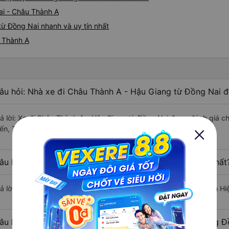
ai - Châu Thành A
ừ Đồng Nai nhanh và uy tín nhất
u Thành A
âu hỏi: Nhà xe đi Châu Thành A - Hậu Giang từ Đồng Nai đ
rả lời: Xe đi Châu Thành A - Hậu Giang từ Đồng Nai được đánh giá ch
iến, Tân Niên, Tuấn Hiệp.
âu hỏi: Xe nào đi Châu Thành A - Hậu Giang có giá rẻ nhất
rả lời: Vé xe rẻ nhất có mức giá là 300.000 đồng của nhà xe Tuấn Hi
âu hỏi: Có bao nhiêu nhà xe đang khai thác tuyến đường Đ