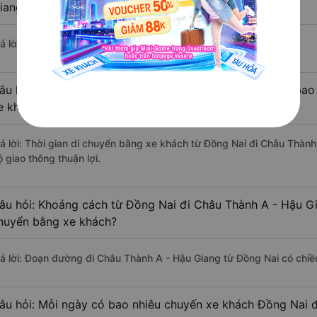
iang ?
ả lời: Hiện tại có 4 nhà xe khai thác tuyến đường.
âu hỏi: Từ Đồng Nai đi Châu Thành A - Hậu Giang mất bao 
e khách?
rả lời: Thời gian di chuyển bằng xe khách từ Đồng Nai đi Châu Thàn
 giao thông thuận lợi.
âu hỏi: Khoảng cách từ Đồng Nai đi Châu Thành A - Hậu Gi
huyển bằng xe khách?
rả lời: Đoạn đường đi Châu Thành A - Hậu Giang từ Đồng Nai có chi
âu hỏi: Mỗi ngày có bao nhiêu chuyến xe khách Đồng Nai 