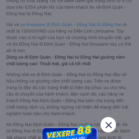
chung có chất lượng Tốt với điểm đánh giá trung bình từ 4.1/5
dựa trên 6354 phản hồi của hành khách Xe về Định Quán -
Đồng Nai từ Đồng Nai.
Giá vé
xe limousine đi Định Quán - Đồng Nai từ Đồng Nai
rẻ
nhất là 120000VND của hãng xe Điền Linh Limousine. Tùy
thuộc vào vị trí ngồi của bạn và chương trình khuyến mãi, giá
vé Xe Đồng Nai đi Định Quán - Đồng Nai limousine này có thể
sẽ rẻ hơn
Dòng xe đi Định Quán - Đồng Nai từ Đồng Nai giường nằm
chất lượng cao: Thoải mái, giá cả tốt nhất
Những nhà xe đi Định Quán - Đồng Nai từ Đồng Nai đều sở
hữu những xe giường nằm chất lượng cao. Trên xe được
trang bị đầy đủ các trang thiết bị hiện đại phục vụ cho nhu
cầu di chuyển của hành khách. Bên cạnh đó, các hãng xe
khách Đồng Nai Định Quán - Đồng Nai luôn chú trọng đến
chất lượng dịch vụ, không ngừng cải thiện để mang đến trải
nghiệm hoàn hảo cho hành khách.
Xe Đồng Nai Định Quán - Đồng Nai giường nằm tốt nhất: Xe
từ Đồng Nai đi Định Quán - Đồng Nai giường nằm được đánh
giá chung chất lượng Tốt với điểm đánh giá trung bình từ