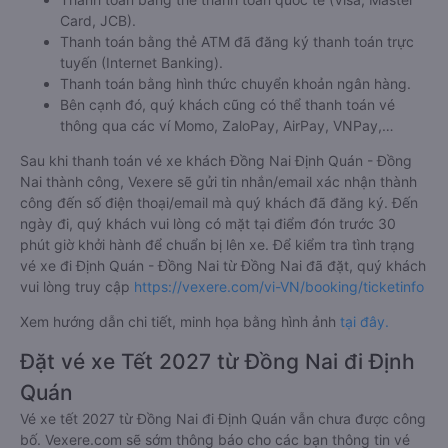
Card, JCB).
Thanh toán bằng thẻ ATM đã đăng ký thanh toán trực
tuyến (Internet Banking).
Thanh toán bằng hình thức chuyển khoản ngân hàng.
Bên cạnh đó, quý khách cũng có thể thanh toán vé
thông qua các ví Momo, ZaloPay, AirPay, VNPay,…
Sau khi thanh toán vé xe khách Đồng Nai Định Quán - Đồng
Nai thành công, Vexere sẽ gửi tin nhắn/email xác nhận thành
công đến số điện thoại/email mà quý khách đã đăng ký. Đến
ngày đi, quý khách vui lòng có mặt tại điểm đón trước 30
phút giờ khởi hành để chuẩn bị lên xe. Để kiểm tra tình trạng
vé xe đi Định Quán - Đồng Nai từ Đồng Nai đã đặt, quý khách
vui lòng truy cập
https://vexere.com/vi-VN/booking/ticketinfo
Xem hướng dẫn chi tiết, minh họa bằng hình ảnh
tại đây.
Đặt vé xe Tết 2027 từ Đồng Nai đi Định
Quán
Vé xe tết 2027 từ Đồng Nai đi Định Quán vẫn chưa được công
bố. Vexere.com sẽ sớm thông báo cho các bạn thông tin vé