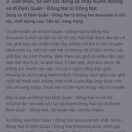
3. Giới thiệu, tư vấn các dòng xe chạy tuyến đường
xe đi Định Quán - Đồng Nai từ Đồng Nai:
Dòng xe đi Định Quán - Đồng Nai từ Đồng Nai limousine 9 chỗ
vip, chất lượng cao: Tiện lợi, sang trọng
Là sản phẩm xe đi Định Quán - Đồng Nai từ Đồng Nai
limousine 9 chỗ cải tiến từ xe 16 chỗ. Nội thất được làm lại với
các ghế bọc da chuẩn Châu Âu, không chỉ êm ái cho chuyến
hành trình xa, mà còn mát mẻ và không hề bị hầm bí như các
ghế bọc da bình thường. Kèm theo các ghế có nhiều tiện nghi
hiện đại như ti-vi, tủ lạnh mini, ổ cắm usb, đèn đọc sách, hệ
thống âm thanh cao cấp. Có vách ngăn riêng biệt giữa
khoang lái và khoang hành khách. Khoảng cách giữa các ghế
ngồi rất thoải mái, không nhồi nhét. Luôn đáp ứng được nhu
cầu về sang trọng, thoải mái và tiện nghi trong việc di chuyển.
Đây là loại xe Đồng Nai Định Quán - Đồng Nai có hỗ trợ
đón/trả tận nơi miễn phí tại nội thành Đồng Nai và nội thành
Định Quán - Đồng Nai, rất thuận tiện cho du khách.
Xe Đồng Nai Định Quán - Đồng Nai limousine tốt nhất: Xe từ
Đồng Nai đi Định Quán - Đồng Nai limousine được đánh giá