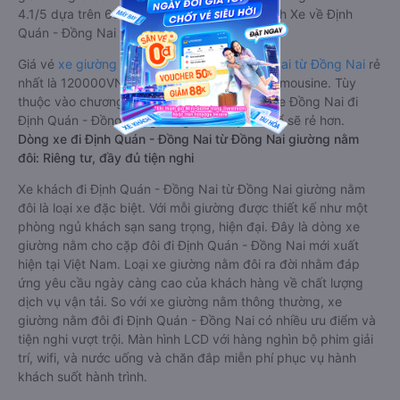
4.1/5 dựa trên 6354 phản hồi của hành khách Xe về Định
Quán - Đồng Nai từ Đồng Nai.
Giá vé
xe giường nằm đi Định Quán - Đồng Nai từ Đồng Nai
rẻ
nhất là 120000VND của hãng xe Điền Linh Limousine. Tùy
thuộc vào chương trình khuyến mãi, giá vé Xe Đồng Nai đi
Định Quán - Đồng Nai giường nằm này có thể sẽ rẻ hơn.
Dòng xe đi Định Quán - Đồng Nai từ Đồng Nai giường nằm
đôi: Riêng tư, đầy đủ tiện nghi
Xe khách đi Định Quán - Đồng Nai từ Đồng Nai giường nằm
đôi là loại xe đặc biệt. Với mỗi giường được thiết kế như một
phòng ngủ khách sạn sang trọng, hiện đại. Đây là dòng xe
giường nằm cho cặp đôi đi Định Quán - Đồng Nai mới xuất
hiện tại Việt Nam. Loại xe giường nằm đôi ra đời nhằm đáp
ứng yêu cầu ngày càng cao của khách hàng về chất lượng
dịch vụ vận tải. So với xe giường nằm thông thường, xe
giường nằm đôi đi Định Quán - Đồng Nai có nhiều ưu điểm và
tiện nghi vượt trội. Màn hình LCD với hàng nghìn bộ phim giải
trí, wifi, và nước uống và chăn đắp miễn phí phục vụ hành
khách suốt hành trình.