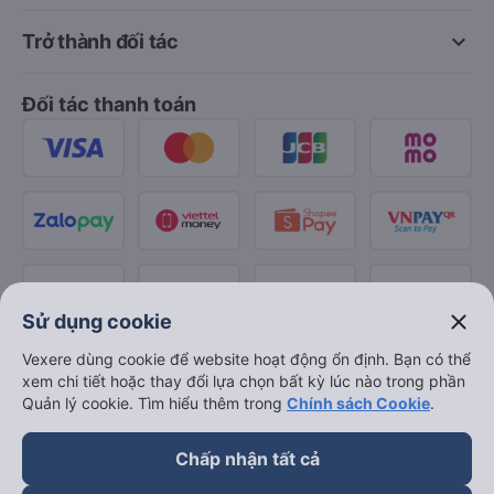
keyboard_arrow_down
Trở thành đối tác
Đối tác thanh toán
close
Sử dụng cookie
Vexere dùng cookie để website hoạt động ổn định. Bạn có thể
xem chi tiết hoặc thay đổi lựa chọn bất kỳ lúc nào trong phần
Quản lý cookie. Tìm hiểu thêm trong
Chính sách Cookie
.
Chấp nhận tất cả