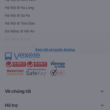
Hà Nội đi Hạ Long
Hà Nội đi Sa Pa
Hà Nội đi Tam Đảo
Đà Nẵng đi Hội An
Đà Nẵng đi Huế
Hải Phòng đi Hà Nội
Xem tất cả tuyến đường
keyboard_arrow_down
Về chúng tôi
keyboard_arrow_down
Hỗ trợ