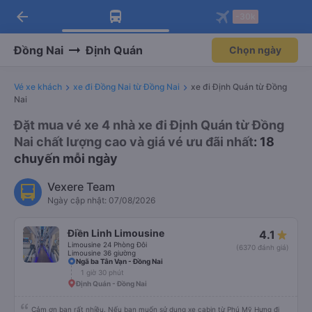
arrow_back
Tải app Vexere ngay!
Tải app Vexere
-30k
Mở app
Mở app
Nhận ưu đãi thành viên độc
-30k/ghế khi đặt vé máy bay qua
quyền
app
Đồng Nai
Định Quán
Chọn ngày
Vé xe khách
xe đi Đồng Nai từ Đồng Nai
xe đi Định Quán từ Đồng
Nai
Đặt mua vé xe 4 nhà xe đi Định Quán từ Đồng
Nai chất lượng cao và giá vé ưu đãi nhất
: 18
chuyến mỗi ngày
Vexere Team
Ngày cập nhật: 07/08/2026
Điền Linh Limousine
4.1
Limousine 24 Phòng Đôi
(6370 đánh giá)
Limousine 36 giường
Ngã ba Tân Vạn - Đồng Nai
1 giờ 30 phút
Định Quán - Đồng Nai
Cảm ơn bạn rất nhiều. Nếu bạn muốn sử dụng xe cabin từ Phú Mỹ Hưng đi